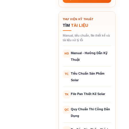
THƯ VIỆN KỸ THUẬT
TÌM
TÀI LIỆU
Manual, tiêu chuẩn, file thiết kế và
tài liệu xử lý lỗi
Manual - Hướng Dẫn Kỹ
HD
Thuật
Tiêu Chuẩn Sản Phẩm
TC
Solar
File Pan Thiết Kế Solar
TK
Quy Chuẩn Thi Công Dân
QC
Dụng