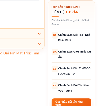
HỢP TÁC KINH DOANH
LIÊN HỆ
TƯ VẤN
Chính sách đối tác, phân phối và
đầu tư
Chính Sách Đối Tác - Nhà
DT
Phân Phối
Chính Sách Giới Thiệu Dự
DA
g Giá Pin Mặt Trời: Tấm
Án
Chính Sách Đầu Tư ESCO
ES
/ Quỹ Đầu Tư
Chính Sách Đối Tác Khu
KV
Vực - Vùng
Gia nhập đối tác khu
vực