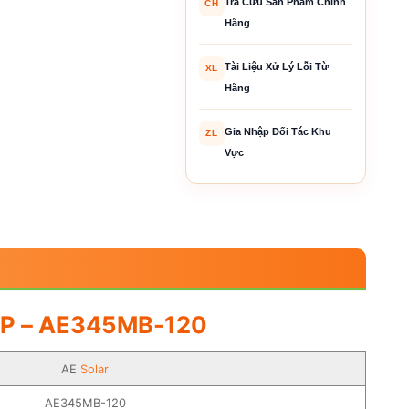
Tra Cứu Sản Phẩm Chính
CH
Hãng
Tài Liệu Xử Lý Lỗi Từ
XL
Hãng
Gia Nhập Đối Tác Khu
ZL
Vực
 – AE345MB-120
AE
Solar
AE345MB-120