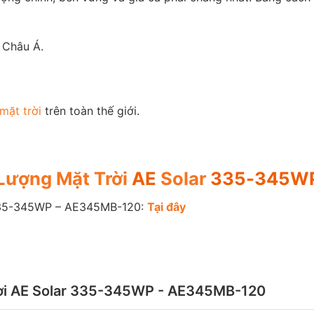
 Châu Á.
mặt trời
trên toàn thế giới.
Lượng Mặt Trời
AE
Solar
335-345WP
5-345WP – AE345MB-120:
T
ạ
i
đây
rời AE Solar 335-345WP - AE345MB-120