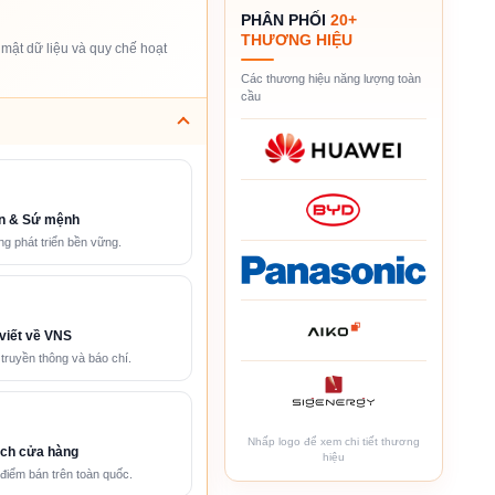
PHÂN PHỐI
20+
THƯƠNG HIỆU
mật dữ liệu và quy chế hoạt
Các thương hiệu năng lượng toàn
cầu
n & Sứ mệnh
g phát triển bền vững.
viết về VNS
 truyền thông và báo chí.
Nhấp logo để xem chi tiết thương
ch cửa hàng
hiệu
điểm bán trên toàn quốc.