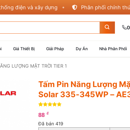
 điện và xây dựng
Phân phối chính thức Pan
0
i
Giá Thiết Bị
Giải Pháp
Dự Án
Nhà Phân Phối
NĂNG LƯỢNG MẶT TRỜI TIER 1
Tấm Pin Năng Lượng Mặt
Solar 335-345WP – A
5
1
trên 5
₫
88
dựa trên
đánh giá
Đã bán 419