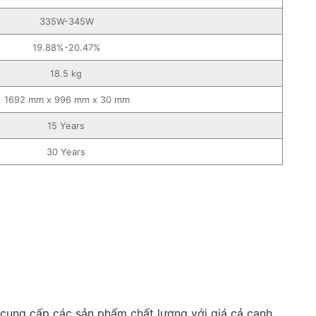
335W-345W
19.88%-20.47%
18.5 kg
1692 mm x 996 mm x 30 mm
15 Years
30 Years
 cung cấp các sản phẩm chất lượng với giá cả cạnh