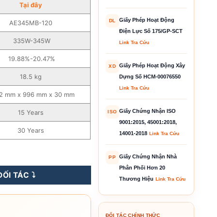
T
ạ
i
đây
Giấy Phép Hoạt Động
DL
AE345MB-120
Điện Lực Số 175/GP-SCT
335W-345W
Link Tra Cứu
19.88%-20.47%
Giấy Phép Hoạt Động Xây
XD
18.5 kg
Dựng Số HCM-00076550
Link Tra Cứu
2 mm x 996 mm x 30 mm
Giấy Chứng Nhận ISO
15 Years
ISO
9001:2015, 45001:2018,
30 Years
14001-2018
Link Tra Cứu
-345WP - AE345MB-120 số lượng
Giấy Chứng Nhận Nhà
PP
Phân Phối Hơn 20
ỐI TÁC ⤵️
Thương Hiệu
Link Tra Cứu
ĐỐI TÁC CHÍNH THỨC