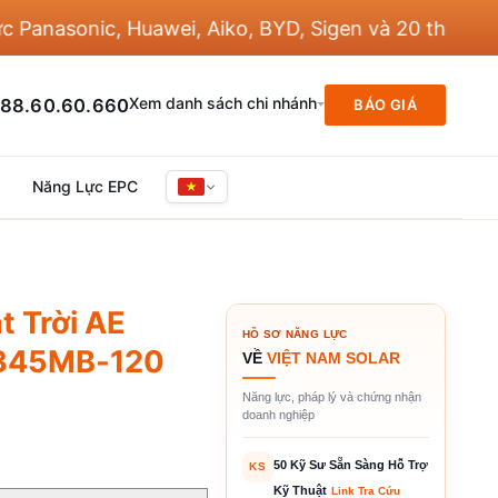
asonic, Huawei, Aiko, BYD, Sigen và 20 thương hiệu 
Xem danh sách chi nhánh
88.60.60.660
BÁO GIÁ
Năng Lực EPC
 Trời AE
HỒ SƠ NĂNG LỰC
E345MB-120
VỀ
VIỆT NAM SOLAR
Năng lực, pháp lý và chứng nhận
doanh nghiệp
50 Kỹ Sư Sẵn Sàng Hỗ Trợ
KS
Kỹ Thuật
Link Tra Cứu