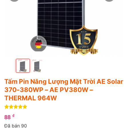
Tấm Pin Năng Lượng Mặt Trời AE Solar
370-380WP – AE PV380W –
THERMAL 964W
5
1
trên 5
₫
88
dựa trên
đánh giá
Đã bán 90