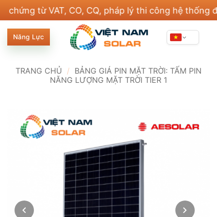
Bỏ
ng từ VAT, CO, CQ, pháp lý thi công hệ thống điện v
qua
nội
Năng Lực
dung
TRANG CHỦ
/
BẢNG GIÁ PIN MẶT TRỜI: TẤM PIN
NĂNG LƯỢNG MẶT TRỜI TIER 1