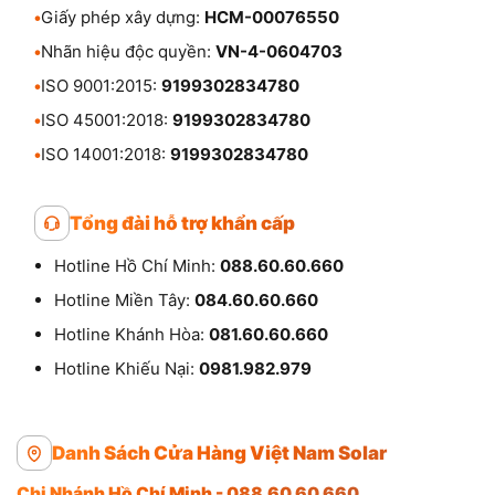
•
Giấy phép xây dựng:
HCM-00076550
•
Nhãn hiệu độc quyền:
VN-4-0604703
•
ISO 9001:2015:
9199302834780
•
ISO 45001:2018:
9199302834780
•
ISO 14001:2018:
9199302834780
Tổng đài hỗ trợ khẩn cấp
Hotline Hồ Chí Minh:
088.60.60.660
Hotline Miền Tây:
084.60.60.660
Hotline Khánh Hòa:
081.60.60.660
Hotline Khiếu Nại:
0981.982.979
Danh Sách Cửa Hàng Việt Nam Solar
Chi Nhánh Hồ Chí Minh - 088.60.60.660