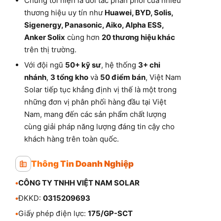
Chúng tôi hiện là đối tác phân phối của nhiều
thương hiệu uy tín như
Huawei, BYD, Solis,
Sigenergy, Panasonic, Aiko, Alpha ESS,
Anker Solix
cùng hơn
20 thương hiệu khác
trên thị trường.
Với đội ngũ
50+ kỹ sư
, hệ thống
3+ chi
nhánh
,
3 tổng kho
và
50 điểm bán
, Việt Nam
Solar tiếp tục khẳng định vị thế là một trong
những đơn vị phân phối hàng đầu tại Việt
Nam, mang đến các sản phẩm chất lượng
cùng giải pháp năng lượng đáng tin cậy cho
khách hàng trên toàn quốc.
Thông Tin Doanh Nghiệp
•
CÔNG TY TNHH VIỆT NAM SOLAR
•
ĐKKD:
0315209693
•
Giấy phép điện lực:
175/GP-SCT