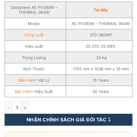
Datasheet AE PV380W –
Tạ
i
đây
THERMAL 964W
Model
AE PV380W – THERMAL 964W
Công suất
370-380WP
Hiệu suất
20.31%-20.86%
Trọng Lượng
33 kg
Kích Thước
1755 mm x 1038 mm x 35 mm
Bảo Hành
Vật Lý
15 Years
Bảo Hành
Hiệu Suất
30 Years
Tấm Pin Năng Lượng Mặt Trời AE Solar 370-380WP - AE PV
NHẬN CHÍNH SÁCH GIÁ ĐỐI TÁC ⤵️