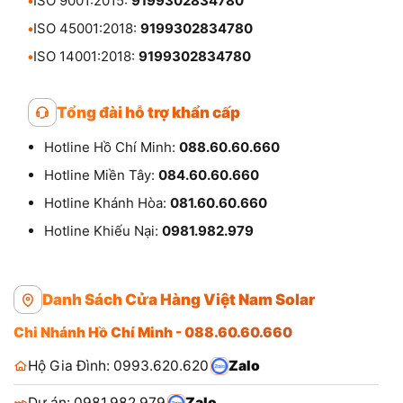
•
ISO 9001:2015:
9199302834780
•
ISO 45001:2018:
9199302834780
•
ISO 14001:2018:
9199302834780
Tổng đài hỗ trợ khẩn cấp
Hotline Hồ Chí Minh:
088.60.60.660
Hotline Miền Tây:
084.60.60.660
Hotline Khánh Hòa:
081.60.60.660
Hotline Khiếu Nại:
0981.982.979
Danh Sách Cửa Hàng Việt Nam Solar
Chi Nhánh Hồ Chí Minh - 088.60.60.660
Hộ Gia Đình: 0993.620.620
Zalo
Dự án: 0981.982.979
Zalo