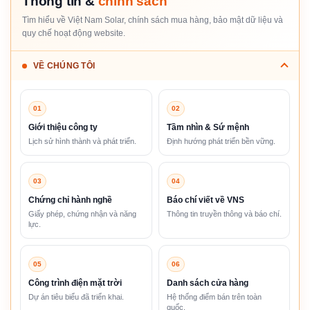
Thông tin &
chính sách
Tìm hiểu về Việt Nam Solar, chính sách mua hàng, bảo mật dữ liệu và
quy chế hoạt động website.
VỀ CHÚNG TÔI
01
02
Giới thiệu công ty
Tầm nhìn & Sứ mệnh
Lịch sử hình thành và phát triển.
Định hướng phát triển bền vững.
03
04
Chứng chỉ hành nghề
Báo chí viết về VNS
Giấy phép, chứng nhận và năng
Thông tin truyền thông và báo chí.
lực.
05
06
Công trình điện mặt trời
Danh sách cửa hàng
Dự án tiêu biểu đã triển khai.
Hệ thống điểm bán trên toàn
quốc.