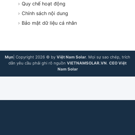
›
Quy chế hoạt động
›
Chính sách nội dung
›
Bảo mật dữ liệu cá nhân
Mụn
| Copyright 2026 © by
Việt Nam Solar
. Mọi sự sao chép, trích
dẫn yêu cầu phải ghi rõ nguồn
VIETNAMSOLAR.VN
.
CEO Việt
Nam Solar