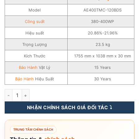
Model
AE400TMC-120BDS
Công suất
380-400WP
Hiệu suất
20.86%-21.96%
Trọng Lượng
23.5 kg
Kích Thước
1755 mm x 1038 mm x 30 mm
Bảo Hành
Vật Lý
15 Years
Bảo Hành
Hiệu Suất
30 Years
Tấm Pin Năng Lượng Mặt Trời AE Solar 380-400WP - AE400
NHẬN CHÍNH SÁCH GIÁ ĐỐI TÁC ⤵️
TRUNG TÂM CHÍNH SÁCH