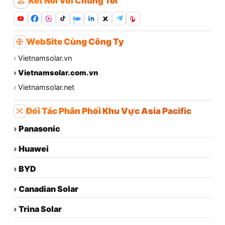
Kết Nối Với Chúng Tôi
Zalo
WebSite Cùng Công Ty
›
Vietnamsolar.vn
›
Vietnamsolar.com.vn
›
Vietnamsolar.net
Đối Tác Phân Phối Khu Vực Asia Pacific
›
Panasonic
›
Huawei
›
BYD
›
Canadian Solar
›
Trina Solar