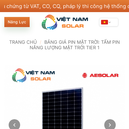
Bỏ
ng từ VAT, CO, CQ, pháp lý thi công hệ thống điện 
qua
nội
Năng Lực
dung
TRANG CHỦ
/
BẢNG GIÁ PIN MẶT TRỜI: TẤM PIN
NĂNG LƯỢNG MẶT TRỜI TIER 1