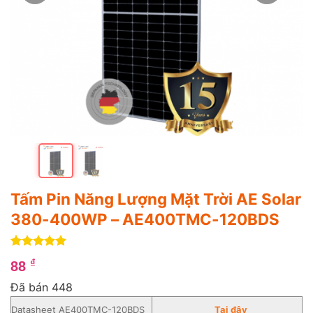
Tấm Pin Năng Lượng Mặt Trời AE Solar
380-400WP – AE400TMC-120BDS
5
1
trên 5
₫
88
dựa trên
đánh giá
Đã bán 448
Datasheet AE400TMC-120BDS
Tạ
i
đây