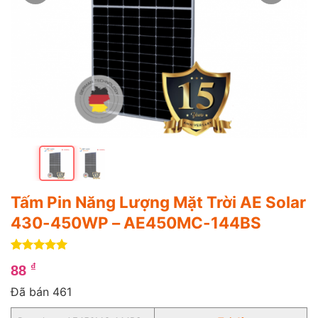
Tấm Pin Năng Lượng Mặt Trời AE Solar
430-450WP – AE450MC-144BS
5
1
trên 5
₫
88
dựa trên
đánh giá
Đã bán 461