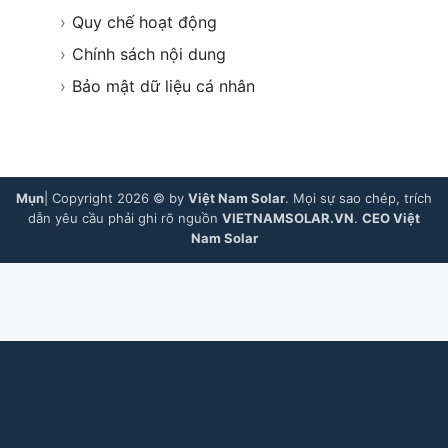
›
Quy chế hoạt động
›
Chính sách nội dung
›
Bảo mật dữ liệu cá nhân
Mụn
| Copyright 2026 © by
Việt Nam Solar
. Mọi sự sao chép, trích
dẫn yêu cầu phải ghi rõ nguồn
VIETNAMSOLAR.VN
.
CEO Việt
Nam Solar