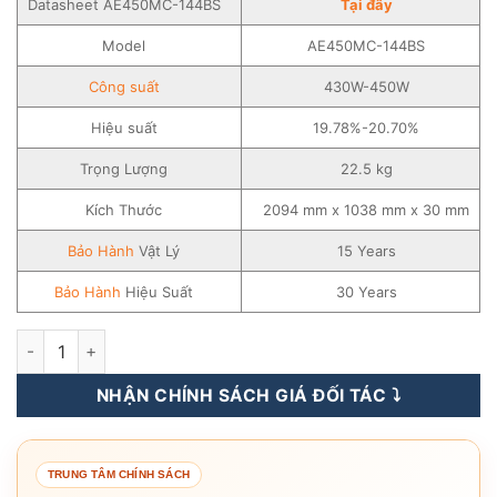
Datasheet AE450MC-144BS
Tạ
i
đây
Model
AE450MC-144BS
Công suất
430W-450W
Hiệu suất
19.78%-20.70%
Trọng Lượng
22.5 kg
Kích Thước
2094 mm x 1038 mm x 30 mm
Bảo Hành
Vật Lý
15 Years
Bảo Hành
Hiệu Suất
30 Years
Tấm Pin Năng Lượng Mặt Trời AE Solar 430-450WP - AE450
NHẬN CHÍNH SÁCH GIÁ ĐỐI TÁC ⤵️
TRUNG TÂM CHÍNH SÁCH