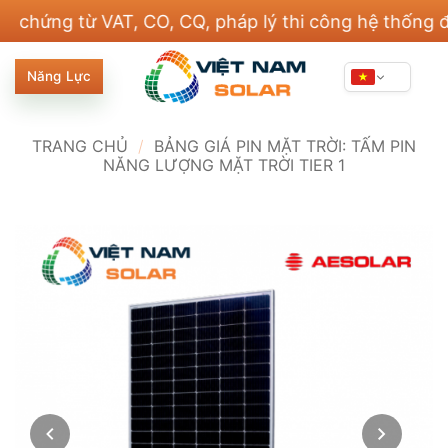
Bỏ
ng từ VAT, CO, CQ, pháp lý thi công hệ thống điện v
qua
nội
Năng Lực
dung
TRANG CHỦ
/
BẢNG GIÁ PIN MẶT TRỜI: TẤM PIN
NĂNG LƯỢNG MẶT TRỜI TIER 1