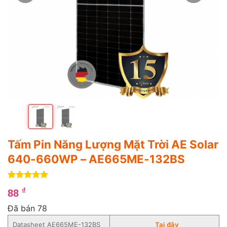
Tấm Pin Năng Lượng Mặt Trời AE Solar
640-660WP – AE665ME-132BS
5
1
trên 5
₫
88
dựa trên
đánh giá
Đã bán 78
Datasheet AE665ME-132BS
Tạ
i
đây