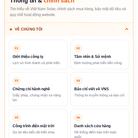
Thông tin &
chính sách
Tìm hiểu về Việt Nam Solar, chính sách mua hàng, bảo mật dữ liệu và
quy chế hoạt động website.
VỀ CHÚNG TÔI
01
02
Giới thiệu công ty
Tầm nhìn & Sứ mệnh
Lịch sử hình thành và phát triển.
Định hướng phát triển bền vững.
03
04
Chứng chỉ hành nghề
Báo chí viết về VNS
Giấy phép, chứng nhận và năng
Thông tin truyền thông và báo chí.
lực.
05
06
Công trình điện mặt trời
Danh sách cửa hàng
Dự án tiêu biểu đã triển khai.
Hệ thống điểm bán trên toàn
quốc.