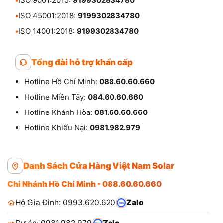
•
ISO 9001:2015:
9199302834780
•
ISO 45001:2018:
9199302834780
•
ISO 14001:2018:
9199302834780
Tổng đài hỗ trợ khẩn cấp
Hotline Hồ Chí Minh:
088.60.60.660
Hotline Miền Tây:
084.60.60.660
Hotline Khánh Hòa:
081.60.60.660
Hotline Khiếu Nại:
0981.982.979
Danh Sách Cửa Hàng Việt Nam Solar
Chi Nhánh Hồ Chí Minh - 088.60.60.660
Hộ Gia Đình: 0993.620.620
Zalo
Dự án: 0981.982.979
Zalo