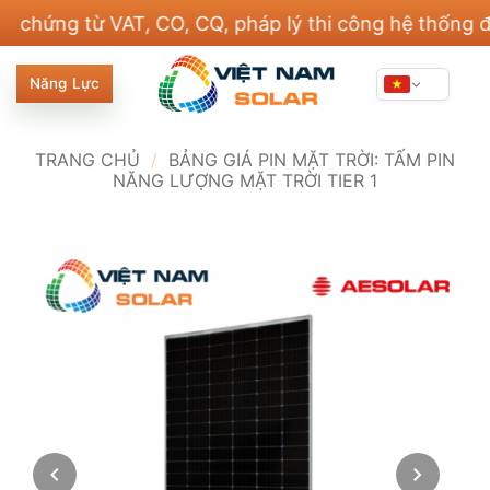
Bỏ
ng từ VAT, CO, CQ, pháp lý thi công hệ thống điện v
qua
nội
Năng Lực
dung
TRANG CHỦ
/
BẢNG GIÁ PIN MẶT TRỜI: TẤM PIN
NĂNG LƯỢNG MẶT TRỜI TIER 1