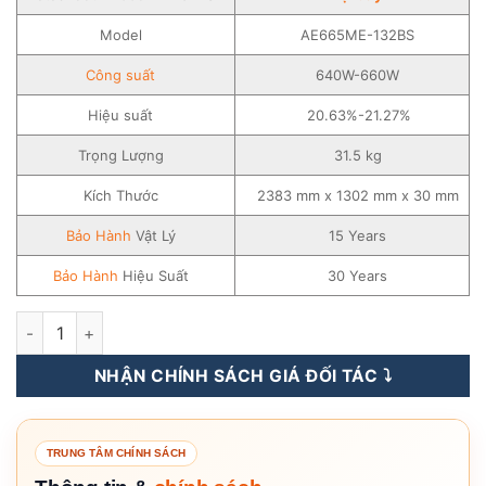
Model
AE665ME-132BS
Công suất
640W-660W
Hiệu suất
20.63%-21.27%
Trọng Lượng
31.5 kg
Kích Thước
2383 mm x 1302 mm x 30 mm
Bảo Hành
Vật Lý
15 Years
Bảo Hành
Hiệu Suất
30 Years
Tấm Pin Năng Lượng Mặt Trời AE Solar 640-660WP - AE665M
NHẬN CHÍNH SÁCH GIÁ ĐỐI TÁC ⤵️
TRUNG TÂM CHÍNH SÁCH