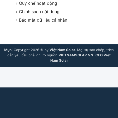
›
Quy chế hoạt động
›
Chính sách nội dung
›
Bảo mật dữ liệu cá nhân
Mụn
| Copyright 2026 © by
Việt Nam Solar
. Mọi sự sao chép, trích
dẫn yêu cầu phải ghi rõ nguồn
VIETNAMSOLAR.VN
.
CEO Việt
Nam Solar