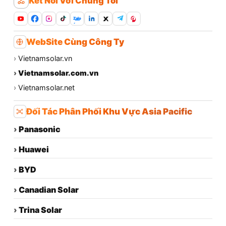
Kết Nối Với Chúng Tôi
Zalo
WebSite Cùng Công Ty
›
Vietnamsolar.vn
›
Vietnamsolar.com.vn
›
Vietnamsolar.net
Đối Tác Phân Phối Khu Vực Asia Pacific
›
Panasonic
›
Huawei
›
BYD
›
Canadian Solar
›
Trina Solar