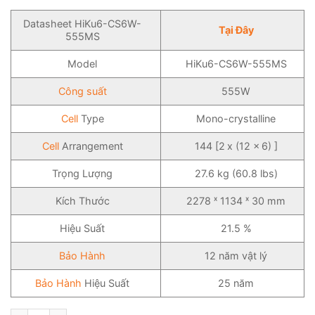
Datasheet HiKu6-CS6W-
Tại Đây
555MS
Model
HiKu6-CS6W-555MS
Công suất
555W
Cell
Type
Mono-crystalline
Cell
Arrangement
144 [2 x (12 x 6) ]
Trọng Lượng
27.6 kg (60.8 lbs)
Kích Thước
2278 ˣ 1134 ˣ 30 mm
Hiệu Suất
21.5 %
Bảo Hành
12 năm vật lý
Bảo Hành
Hiệu Suất
25 năm