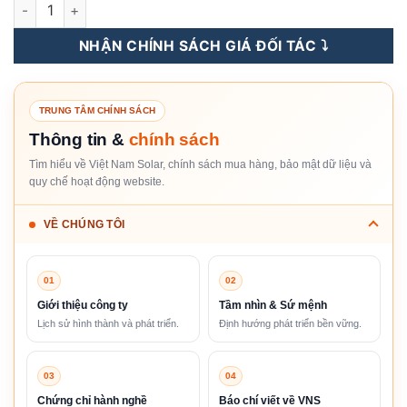
Tấm Pin Năng Lượng Mặt Trời Canadian Solar 555WP - HiKu
NHẬN CHÍNH SÁCH GIÁ ĐỐI TÁC ⤵️
TRUNG TÂM CHÍNH SÁCH
Thông tin &
chính sách
Tìm hiểu về Việt Nam Solar, chính sách mua hàng, bảo mật dữ liệu và
quy chế hoạt động website.
VỀ CHÚNG TÔI
01
02
Giới thiệu công ty
Tầm nhìn & Sứ mệnh
Lịch sử hình thành và phát triển.
Định hướng phát triển bền vững.
03
04
Chứng chỉ hành nghề
Báo chí viết về VNS