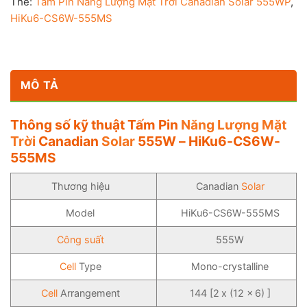
Thẻ:
Tấm Pin Năng Lượng Mặt Trời Canadian Solar 555WP
,
HiKu6-CS6W-555MS
MÔ TẢ
Thông số kỹ thuật Tấm Pin
Năng Lượng Mặt
Trời
Canadian
Solar
555W – HiKu6-CS6W-
555MS
Thương hiệu
Canadian
Solar
Model
HiKu6-CS6W-555MS
Công suất
555W
Cell
Type
Mono-crystalline
Cell
Arrangement
144 [2 x (12 x 6) ]