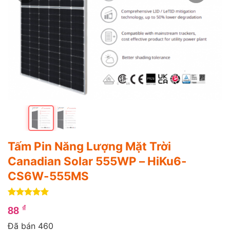
Tấm Pin Năng Lượng Mặt Trời
Canadian Solar 555WP – HiKu6-
CS6W-555MS
5
1
trên 5
₫
88
dựa trên
đánh giá
Đã bán 460