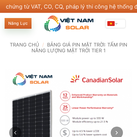
Bỏ
ng từ VAT, CO, CQ, pháp lý thi công hệ thống điện v
qua
nội
Năng Lực
dung
TRANG CHỦ
/
BẢNG GIÁ PIN MẶT TRỜI: TẤM PIN
NĂNG LƯỢNG MẶT TRỜI TIER 1