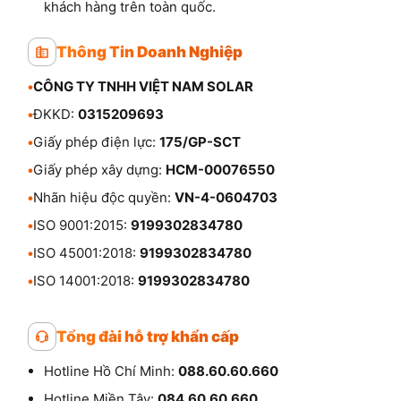
khách hàng trên toàn quốc.
Thông Tin Doanh Nghiệp
•
CÔNG TY TNHH VIỆT NAM SOLAR
•
ĐKKD:
0315209693
•
Giấy phép điện lực:
175/GP-SCT
•
Giấy phép xây dựng:
HCM-00076550
•
Nhãn hiệu độc quyền:
VN-4-0604703
•
ISO 9001:2015:
9199302834780
•
ISO 45001:2018:
9199302834780
•
ISO 14001:2018:
9199302834780
Tổng đài hỗ trợ khẩn cấp
Hotline Hồ Chí Minh:
088.60.60.660
Hotline Miền Tây:
084.60.60.660