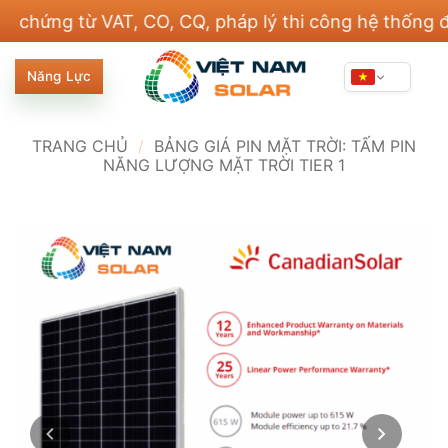
Bỏ
g từ VAT, CO, CQ, pháp lý thi công hệ thống điện v
qua
nội
Năng Lực
dung
TRANG CHỦ
/
BẢNG GIÁ PIN MẶT TRỜI: TẤM PIN
NĂNG LƯỢNG MẶT TRỜI TIER 1