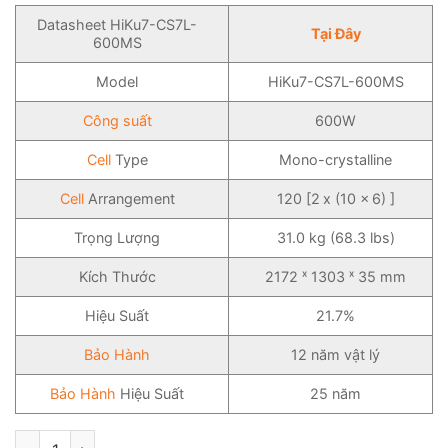
Datasheet HiKu7-CS7L-
Tại Đây
600MS
Model
HiKu7-CS7L-600MS
Công suất
600W
Cell
Type
Mono-crystalline
Cell
Arrangement
120 [2 x (10 x 6) ]
Trọng Lượng
31.0 kg (68.3 lbs)
Kích Thước
2172 ˣ 1303 ˣ 35 mm
Hiệu Suất
21.7%
Bảo Hành
12 năm vật lý
Bảo Hành
Hiệu Suất
25 năm
Tấm Pin Năng Lượng Mặt Trời Canadian Solar 600WP - HiKu