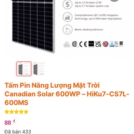
Tấm Pin Năng Lượng Mặt Trời
Canadian Solar 600WP – HiKu7-CS7L-
600MS
5
1
trên 5
₫
88
dựa trên
đánh giá
Đã bán 433