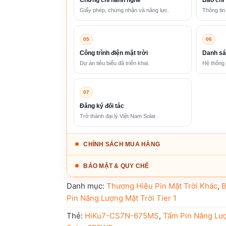
Giấy phép, chứng nhận và năng lực.
Thông tin
05
06
Công trình điện mặt trời
Danh sá
Dự án tiêu biểu đã triển khai.
Hệ thống 
07
Đăng ký đối tác
Trở thành đại lý Việt Nam Solar.
CHÍNH SÁCH MUA HÀNG
BẢO MẬT & QUY CHẾ
Danh mục:
Thương Hiệu Pin Mặt Trời Khác
,
B
Pin Năng Lượng Mặt Trời Tier 1
Thẻ:
HiKu7-CS7N-675MS
,
Tấm Pin Năng Lượ