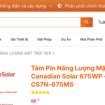
 điện và xây dựng
Phân phối chính thức Pan
0
i
Giá Thiết Bị
Giải Pháp
Dự Án
Nhà Phân Phối
NĂNG LƯỢNG MẶT TRỜI TIER 1
Tấm Pin Năng Lượng Mặt
Canadian Solar 675WP 
CS7N-675MS
5
1
trên 5
₫
88
dựa trên