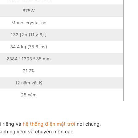
675W
Mono-crystalline
132 [2 x (11 x 6) ]
34.4 kg (75.8 lbs)
2384 ˣ 1303 ˣ 35 mm
21.7%
12 năm vật lý
25 năm
 riêng và
hệ thống điện mặt trời
nói chung.
 kinh nghiệm và chuyên môn cao