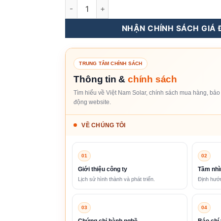
Tấm Pin Năng Lượng Mặt Trời Canadian Sol
NHẬN CHÍNH SÁCH GIÁ Đ
TRUNG TÂM CHÍNH SÁCH
Thông tin &
chính sách
Tìm hiểu về Việt Nam Solar, chính sách mua hàng, bảo 
động website.
VỀ CHÚNG TÔI
01
02
Giới thiệu công ty
Tầm nhì
Lịch sử hình thành và phát triển.
Định hướn
03
04
Chứng chỉ hành nghề
Báo chí 