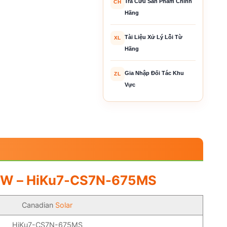
Tra Cứu Sản Phẩm Chính
CH
Hãng
Tài Liệu Xử Lý Lỗi Từ
XL
Hãng
Gia Nhập Đối Tác Khu
ZL
Vực
W – HiKu7-CS7N-675MS
Canadian
Solar
HiKu7-CS7N-675MS