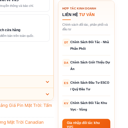
 truyền thông và báo chí.
HỢP TÁC KINH DOANH
LIÊN HỆ
TƯ VẤN
Chính sách đối tác, phân phối và
đầu tư
ch cửa hàng
điểm bán trên toàn quốc.
Chính Sách Đối Tác - Nhà
DT
Phân Phối
Chính Sách Giới Thiệu Dự
DA
Án
Chính Sách Đầu Tư ESCO
ES
/ Quỹ Đầu Tư
Chính Sách Đối Tác Khu
KV
ảng Giá Pin Mặt Trời: Tấm
Vực - Vùng
ng Mặt Trời Canadian
Gia nhập đối tác khu
vực