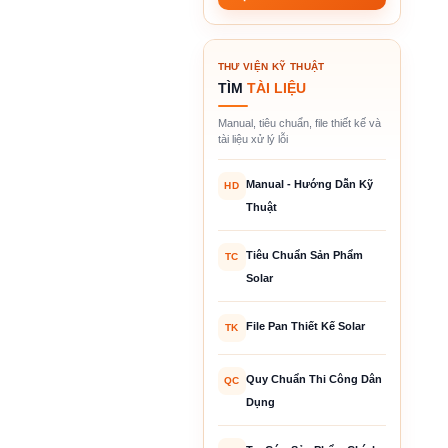
THƯ VIỆN KỸ THUẬT
TÌM
TÀI LIỆU
Manual, tiêu chuẩn, file thiết kế và
tài liệu xử lý lỗi
Manual - Hướng Dẫn Kỹ
HD
Thuật
Tiêu Chuẩn Sản Phẩm
TC
Solar
File Pan Thiết Kế Solar
TK
Quy Chuẩn Thi Công Dân
QC
Dụng