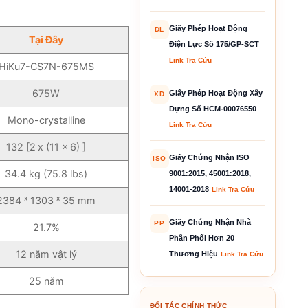
Giấy Phép Hoạt Động
DL
Tại Đây
Điện Lực Số 175/GP-SCT
Link Tra Cứu
HiKu7-CS7N-675MS
675W
Giấy Phép Hoạt Động Xây
XD
Dựng Số HCM-00076550
Mono-crystalline
Link Tra Cứu
132 [2 x (11 x 6) ]
Giấy Chứng Nhận ISO
ISO
34.4 kg (75.8 lbs)
9001:2015, 45001:2018,
14001-2018
Link Tra Cứu
2384 ˣ 1303 ˣ 35 mm
Giấy Chứng Nhận Nhà
PP
21.7%
Phân Phối Hơn 20
12 năm vật lý
Thương Hiệu
Link Tra Cứu
25 năm
ĐỐI TÁC CHÍNH THỨC