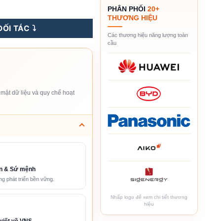
ar 675WP - HiKu7-CS7N-675MS số lượng
PHÂN PHỐI
20+
THƯƠNG HIỆU
ỐI TÁC ⤵️
Các thương hiệu năng lượng toàn
cầu
mật dữ liệu và quy chế hoạt
n & Sứ mệnh
g phát triển bền vững.
Nhấp logo để xem chi tiết thương
hiệu
viết về VNS