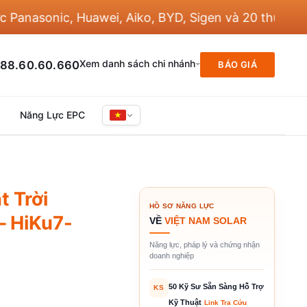
asonic, Huawei, Aiko, BYD, Sigen và 20 thương hiệu 
Xem danh sách chi nhánh
88.60.60.660
BÁO GIÁ
Năng Lực EPC
 Trời
HỒ SƠ NĂNG LỰC
– HiKu7-
VỀ
VIỆT NAM SOLAR
Năng lực, pháp lý và chứng nhận
doanh nghiệp
50 Kỹ Sư Sẵn Sàng Hỗ Trợ
KS
Kỹ Thuật
Link Tra Cứu