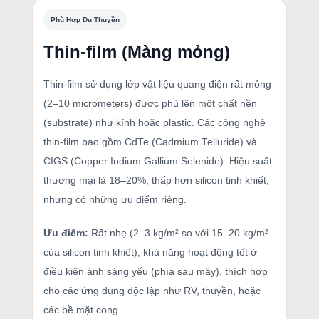
Phù Hợp Du Thuyền
Thin-film (Màng mỏng)
Thin-film sử dụng lớp vật liệu quang điện rất mỏng
(2–10 micrometers) được phủ lên một chất nền
(substrate) như kính hoặc plastic. Các công nghệ
thin-film bao gồm CdTe (Cadmium Telluride) và
CIGS (Copper Indium Gallium Selenide). Hiệu suất
thương mại là 18–20%, thấp hơn silicon tinh khiết,
nhưng có những ưu điểm riêng.
Ưu điểm:
Rất nhẹ (2–3 kg/m² so với 15–20 kg/m²
của silicon tinh khiết), khả năng hoạt động tốt ở
điều kiện ánh sáng yếu (phía sau mây), thích hợp
cho các ứng dụng độc lập như RV, thuyền, hoặc
các bề mặt cong.