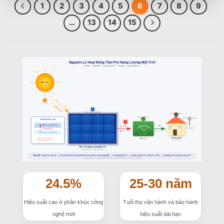
1
2
3
4
5
6
7
8
9
…
13
14
15
24.5%
25-30 năm
Hiệu suất cao ở phân khúc công
Tuổi thọ vận hành và bảo hành
nghệ mới
hiệu suất dài hạn