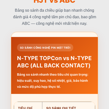
Bảng so sánh đa chiều giúp bạn nhanh chóng
đánh giá 4 công nghệ tấm pin chủ đạo, bao gồm
ABC — công nghệ mới nhất hiện nay.
SO SÁNH CÔNG NGHỆ PIN MẶT TRỜI
N-TYPE TOPCon vs
N-TYPE
ABC (ALL BACK CONTACT)
Bảng so sánh nhanh theo tiêu chí quan trọng:
hiệu suất, suy hao, hệ số nhiệt, giá, bảo hành
và mức độ phù hợp thực tế.
TIÊU CHÍ
SO SÁNH CHI TIẾT