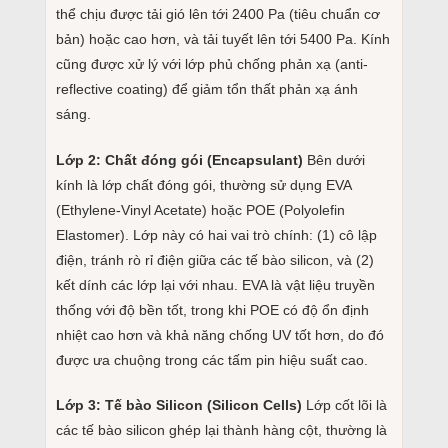
thể chịu được tải gió lên tới 2400 Pa (tiêu chuẩn cơ
bản) hoặc cao hơn, và tải tuyết lên tới 5400 Pa. Kính
cũng được xử lý với lớp phủ chống phản xạ (anti-
reflective coating) để giảm tổn thất phản xạ ánh
sáng.
Lớp 2: Chất đóng gói (Encapsulant)
Bên dưới
kính là lớp chất đóng gói, thường sử dụng EVA
(Ethylene-Vinyl Acetate) hoặc POE (Polyolefin
Elastomer). Lớp này có hai vai trò chính: (1) cô lập
điện, tránh rò rỉ điện giữa các tế bào silicon, và (2)
kết dính các lớp lại với nhau. EVA là vật liệu truyền
thống với độ bền tốt, trong khi POE có độ ổn định
nhiệt cao hơn và khả năng chống UV tốt hơn, do đó
được ưa chuộng trong các tấm pin hiệu suất cao.
Lớp 3: Tế bào Silicon (Silicon Cells)
Lớp cốt lõi là
các tế bào silicon ghép lại thành hàng cột, thường là