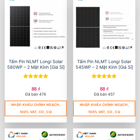
Tấm Pin NLMT Longi Solar
Tấm Pin NLMT Longi Solar
580WP – 2 Mặt Kính [Giá Sỉ]
545WP – 2 Mặt Kính [Giá Sỉ]
Được xếp
Được xếp
hạng
5
5
hạng
5
5
88
₫
88
₫
sao
sao
Đã bán 476
Đã bán 457
NHẬP KHẨU CHÍNH NGẠCH,
NHẬP KHẨU CHÍNH NGẠCH,
100% VAT, CO, CQ
100% VAT, CO, CQ