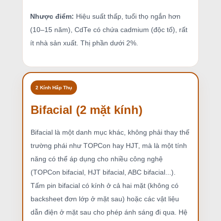
Nhược điểm:
Hiệu suất thấp, tuổi thọ ngắn hơn
(10–15 năm), CdTe có chứa cadmium (độc tố), rất
ít nhà sản xuất. Thị phần dưới 2%.
2 Kính Hấp Thụ
Bifacial (2 mặt kính)
Bifacial là một danh mục khác, không phải thay thế
trường phái như TOPCon hay HJT, mà là một tính
năng có thể áp dụng cho nhiều công nghệ
(TOPCon bifacial, HJT bifacial, ABC bifacial...).
Tấm pin bifacial có kính ở cả hai mặt (không có
backsheet đơn lớp ở mặt sau) hoặc các vật liệu
dẫn điện ở mặt sau cho phép ánh sáng đi qua. Hệ