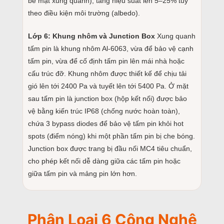
bề mặt xung quanh), tăng hiệu suất lên 5–25% tuỳ
theo điều kiện môi trường (albedo).
Lớp 6: Khung nhôm và Junction Box
Xung quanh
tấm pin là khung nhôm Al-6063, vừa để bảo vệ cạnh
tấm pin, vừa để cố định tấm pin lên mái nhà hoặc
cấu trúc đỡ. Khung nhôm được thiết kế để chịu tải
gió lên tới 2400 Pa và tuyết lên tới 5400 Pa. Ở mặt
sau tấm pin là junction box (hộp kết nối) được bảo
vệ bằng kiến trúc IP68 (chống nước hoàn toàn),
chứa 3 bypass diodes để bảo vệ tấm pin khỏi hot
spots (điểm nóng) khi một phần tấm pin bị che bóng.
Junction box được trang bị đầu nối MC4 tiêu chuẩn,
cho phép kết nối dễ dàng giữa các tấm pin hoặc
giữa tấm pin và mảng pin lớn hơn.
Phân Loại 6 Công Nghệ