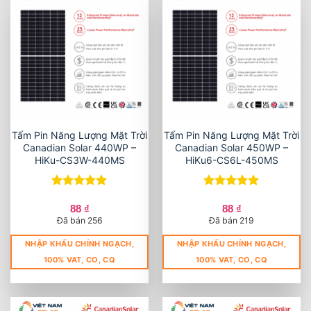
Tấm Pin Năng Lượng Mặt Trời
Tấm Pin Năng Lượng Mặt Trời
Canadian Solar 440WP –
Canadian Solar 450WP –
HiKu-CS3W-440MS
HiKu6-CS6L-450MS
Được xếp
Được xếp
hạng
5
5
hạng
5
5
88
₫
88
₫
sao
sao
Đã bán 256
Đã bán 219
NHẬP KHẨU CHÍNH NGẠCH,
NHẬP KHẨU CHÍNH NGẠCH,
100% VAT, CO, CQ
100% VAT, CO, CQ