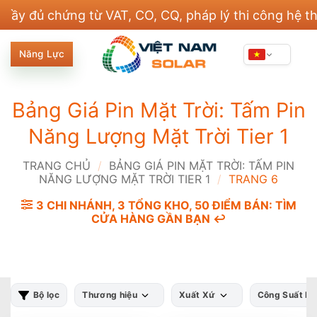
Bỏ
 chứng từ VAT, CO, CQ, pháp lý thi công hệ thống đ
qua
nội
Năng Lực
dung
Bảng Giá Pin Mặt Trời: Tấm Pin
Năng Lượng Mặt Trời Tier 1
TRANG CHỦ
/
BẢNG GIÁ PIN MẶT TRỜI: TẤM PIN
NĂNG LƯỢNG MẶT TRỜI TIER 1
/
TRANG 6
3 CHI NHÁNH, 3 TỔNG KHO, 50 ĐIỂM BÁN: TÌM
CỬA HÀNG GẦN BẠN ↩️
Bộ lọc
Thương hiệu
Xuất Xứ
Công Suất P