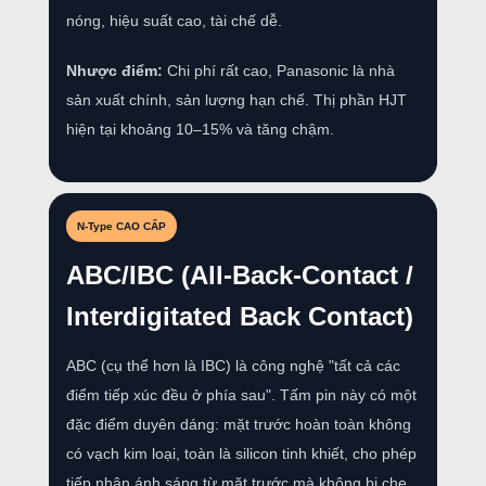
nóng, hiệu suất cao, tài chế dễ.
Nhược điểm:
Chi phí rất cao, Panasonic là nhà
sản xuất chính, sản lượng hạn chế. Thị phần HJT
hiện tại khoảng 10–15% và tăng chậm.
N-Type CAO CẤP
ABC/IBC (All-Back-Contact /
Interdigitated Back Contact)
ABC (cụ thể hơn là IBC) là công nghệ "tất cả các
điểm tiếp xúc đều ở phía sau". Tấm pin này có một
đặc điểm duyên dáng: mặt trước hoàn toàn không
có vạch kim loại, toàn là silicon tinh khiết, cho phép
tiếp nhận ánh sáng từ mặt trước mà không bị che