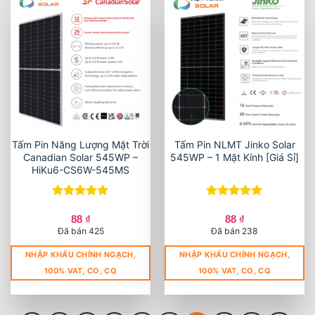
Tấm Pin Năng Lượng Mặt Trời
Tấm Pin NLMT Jinko Solar
Canadian Solar 545WP –
545WP – 1 Mặt Kính [Giá Sỉ]
HiKu6-CS6W-545MS
Được xếp
Được xếp
hạng
5
5
hạng
5
5
88
₫
88
₫
sao
sao
Đã bán 425
Đã bán 238
NHẬP KHẨU CHÍNH NGẠCH,
NHẬP KHẨU CHÍNH NGẠCH,
100% VAT, CO, CQ
100% VAT, CO, CQ