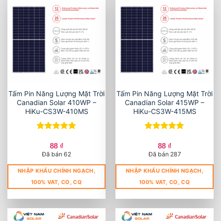
Tấm Pin Năng Lượng Mặt Trời
Tấm Pin Năng Lượng Mặt Trời
Canadian Solar 410WP –
Canadian Solar 415WP –
HiKu-CS3W-410MS
HiKu-CS3W-415MS
Được xếp
Được xếp
hạng
5
5
hạng
5
5
88
₫
88
₫
sao
sao
Đã bán 62
Đã bán 287
NHẬP KHẨU CHÍNH NGẠCH,
NHẬP KHẨU CHÍNH NGẠCH,
100% VAT, CO, CQ
100% VAT, CO, CQ