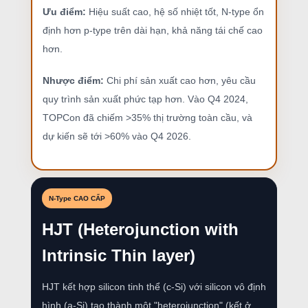
Ưu điểm:
Hiệu suất cao, hệ số nhiệt tốt, N-type ổn
định hơn p-type trên dài hạn, khả năng tái chế cao
hơn.
Nhược điểm:
Chi phí sản xuất cao hơn, yêu cầu
quy trình sản xuất phức tạp hơn. Vào Q4 2024,
TOPCon đã chiếm >35% thị trường toàn cầu, và
dự kiến sẽ tới >60% vào Q4 2026.
N-Type CAO CẤP
HJT (Heterojunction with
Intrinsic Thin layer)
HJT kết hợp silicon tinh thể (c-Si) với silicon vô định
hình (a-Si) tạo thành một "heterojunction" (kết ở