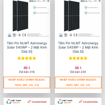
Tấm Pin NLMT Astronergy
Tấm Pin NLMT Astronergy
Solar 540WP – 2 Mặt Kính
Solar 545WP – 2 Mặt Kính
[Giá Sỉ]
[Giá Sỉ]
Được xếp
Được xếp
hạng
5
5
hạng
5
5
88
₫
88
₫
sao
sao
Đã bán 318
Đã bán 239
NHẬP KHẨU CHÍNH NGẠCH,
NHẬP KHẨU CHÍNH NGẠCH,
100% VAT, CO, CQ
100% VAT, CO, CQ