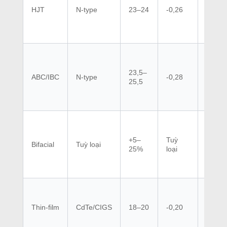
HJT
N-type
23–24
-0,26
1,5
23,5–
ABC/IBC
N-type
-0,28
1,5
25,5
+5–
Tuỳ
Tuỳ
Bifacial
Tuỳ loại
25%
loại
loại
Thin-film
CdTe/CIGS
18–20
-0,20
3–5