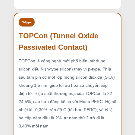
N-Type
TOPCon (Tunnel Oxide
Passivated Contact)
TOPCon là công nghệ mới phổ biến, sử dụng
silicon kiểu N (n-type silicon) thay vì p-type. Phía
sau tấm pin có một lớp mỏng silicon dioxide (SiO₂)
khoảng 1,5 nm, giúp tối ưu hóa sự chuyển tiếp
điện tử. Hiệu suất thương mại của TOPCon là 22–
24,5%, cao hơn đáng kể so với Mono PERC. Hệ số
nhiệt là -0,30% trên độ C (tốt hơn PERC), và tỷ lệ
hạ cấp năm đầu là 2%, từ năm thứ 2 trở đi là
0,40% mỗi năm.