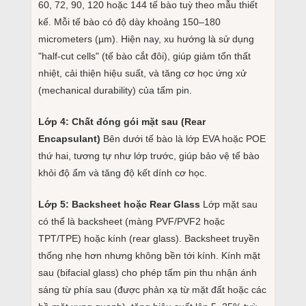
60, 72, 90, 120 hoặc 144 tế bào tuỳ theo mẫu thiết
kế. Mỗi tế bào có độ dày khoảng 150–180
micrometers (µm). Hiện nay, xu hướng là sử dụng
"half-cut cells" (tế bào cắt đôi), giúp giảm tổn thất
nhiệt, cải thiện hiệu suất, và tăng cơ học ứng xử
(mechanical durability) của tấm pin.
Lớp 4: Chất đóng gói mặt sau (Rear
Encapsulant)
Bên dưới tế bào là lớp EVA hoặc POE
thứ hai, tương tự như lớp trước, giúp bảo vệ tế bào
khỏi độ ẩm và tăng độ kết dính cơ học.
Lớp 5: Backsheet hoặc Rear Glass
Lớp mặt sau
có thể là backsheet (màng PVF/PVF2 hoặc
TPT/TPE) hoặc kính (rear glass). Backsheet truyền
thống nhẹ hơn nhưng không bền tới kính. Kính mặt
sau (bifacial glass) cho phép tấm pin thu nhận ánh
sáng từ phía sau (được phản xạ từ mặt đất hoặc các