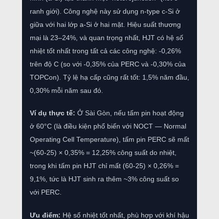
ranh giới). Công nghệ này sử dụng n-type c-Si ở
giữa với hai lớp a-Si ở hai mặt. Hiệu suất thương
mại là 23–24%, và quan trọng nhất, HJT có hệ số
nhiệt tốt nhất trong tất cả các công nghệ: -0,26%
trên độ C (so với -0,35% của PERC và -0,30% của
TOPCon). Tỷ lệ hạ cấp cũng rất tốt: 1,5% năm đầu,
0,30% mỗi năm sau đó.
Ví dụ thực tế:
Ở Sài Gòn, nếu tấm pin hoạt động
ở 60°C (là điều kiện phổ biến với NOCT — Normal
Operating Cell Temperature), tấm pin PERC sẽ mất
~(60-25) × 0,35% = 12,25% công suất do nhiệt,
trong khi tấm pin HJT chỉ mất (60-25) × 0,26% =
9,1%, tức là HJT sinh ra thêm ~3% công suất so
với PERC.
Ưu điểm:
Hệ số nhiệt tốt nhất, phù hợp với khí hậu