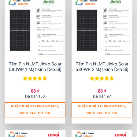
Tấm Pin NLMT Jinko Solar
Tấm Pin NLMT Jinko Solar
580WP 1 Mặt Kính [Giá Sỉ]
580WP 2 Mặt Kính [Giá Sỉ]
Được xếp
Được xếp
hạng
5
5
hạng
5
5
88
₫
88
₫
sao
sao
Đã bán 153
Đã bán 97
NHẬP KHẨU CHÍNH NGẠCH,
NHẬP KHẨU CHÍNH NGẠCH,
100% VAT, CO, CQ
100% VAT, CO, CQ