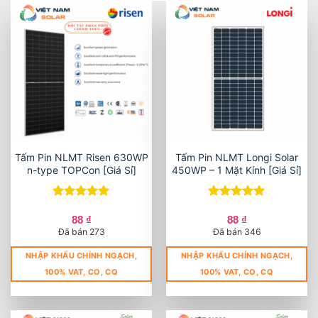
Tấm Pin NLMT Risen 630WP
Tấm Pin NLMT Longi Solar
n-type TOPCon [Giá Sỉ]
450WP – 1 Mặt Kính [Giá Sỉ]
Được xếp
Được xếp
hạng
5
5
hạng
5
5
88
₫
88
₫
sao
sao
Đã bán 273
Đã bán 346
NHẬP KHẨU CHÍNH NGẠCH,
NHẬP KHẨU CHÍNH NGẠCH,
100% VAT, CO, CQ
100% VAT, CO, CQ