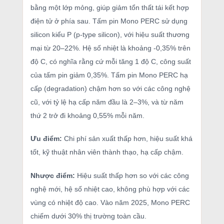
bằng một lớp mỏng, giúp giảm tổn thất tái kết hợp
điện tử ở phía sau. Tấm pin Mono PERC sử dụng
silicon kiểu P (p-type silicon), với hiệu suất thương
mại từ 20–22%. Hệ số nhiệt là khoảng -0,35% trên
độ C, có nghĩa rằng cứ mỗi tăng 1 độ C, công suất
của tấm pin giảm 0,35%. Tấm pin Mono PERC hạ
cấp (degradation) chậm hơn so với các công nghệ
cũ, với tỷ lệ hạ cấp năm đầu là 2–3%, và từ năm
thứ 2 trở đi khoảng 0,55% mỗi năm.
Ưu điểm:
Chi phí sản xuất thấp hơn, hiệu suất khá
tốt, kỹ thuật nhân viên thành thạo, hạ cấp chậm.
Nhược điểm:
Hiệu suất thấp hơn so với các công
nghệ mới, hệ số nhiệt cao, không phù hợp với các
vùng có nhiệt độ cao. Vào năm 2025, Mono PERC
chiếm dưới 30% thị trường toàn cầu.