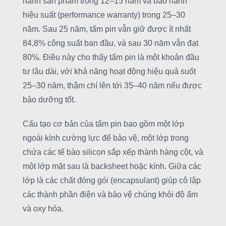
hành sản phẩm trong 12–15 năm và bảo hành
hiệu suất (performance warranty) trong 25–30
năm. Sau 25 năm, tấm pin vẫn giữ được ít nhất
84,8% công suất ban đầu, và sau 30 năm vẫn đạt
80%. Điều này cho thấy tấm pin là một khoản đầu
tư lâu dài, với khả năng hoạt động hiệu quả suốt
25–30 năm, thậm chí lên tới 35–40 năm nếu được
bảo dưỡng tốt.
Cấu tạo cơ bản của tấm pin bao gồm một lớp
ngoài kính cường lực để bảo vệ, một lớp trong
chứa các tế bào silicon sắp xếp thành hàng cột, và
một lớp mặt sau là backsheet hoặc kính. Giữa các
lớp là các chất đóng gói (encapsulant) giúp cô lập
các thành phần điện và bảo vệ chúng khỏi độ ẩm
và oxy hóa.