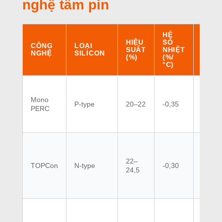
nghệ tấm pin
HỆ
HẠ
HIỆU
SỐ
CẤP
CÔNG
LOẠI
SUẤT
NHIỆT
5
NGHỆ
SILICON
(%)
(%/
NĂM
°C)
(%)
Mono
P-type
20–22
-0,35
2–3
PERC
22–
TOPCon
N-type
-0,30
2
24,5