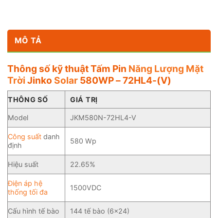
MÔ TẢ
Thông số kỹ thuật Tấm Pin
Năng Lượng Mặt
Trời
Jinko
Solar
580WP – 72HL4-(V)
THÔNG SỐ
GIÁ TRỊ
Model
JKM580N-72HL4-V
Công suất
danh
580 Wp
định
Hiệu suất
22.65%
Điện áp hệ
1500VDC
thống tối đa
Cấu hình tế bào
144 tế bào (6×24)