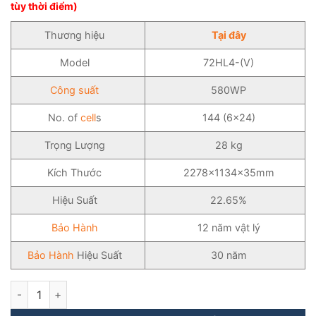
tùy thời điểm)
Thương hiệu
Tại đây
Model
72HL4-(V)
Công suất
580WP
No. of
cell
s
144 (6×24)
Trọng Lượng
28 kg
Kích Thước
2278×1134×35mm
Hiệu Suất
22.65%
Bảo Hành
12 năm vật lý
Bảo Hành
Hiệu Suất
30 năm
Tấm Pin NLMT Jinko Solar 580WP 1 Mặt Kính [Giá Sỉ] số lượng