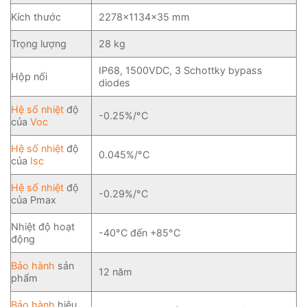
Kích thước
2278×1134×35 mm
Trọng lượng
28 kg
IP68, 1500VDC, 3 Schottky bypass
Hộp nối
diodes
Hệ số nhiệt
độ
-0.25%/°C
của
Voc
Hệ số nhiệt
độ
0.045%/°C
của
Isc
Hệ số nhiệt
độ
-0.29%/°C
của Pmax
Nhiệt độ hoạt
-40°C đến +85°C
động
Bảo hành
sản
12 năm
phẩm
Bảo hành
hiệu