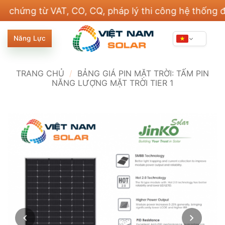
Bỏ
g từ VAT, CO, CQ, pháp lý thi công hệ thống điện v
qua
nội
Năng Lực
dung
TRANG CHỦ
/
BẢNG GIÁ PIN MẶT TRỜI: TẤM PIN
NĂNG LƯỢNG MẶT TRỜI TIER 1