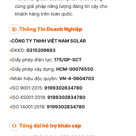
cùng giải pháp năng lượng đáng tin cậy cho
khách hàng trên toàn quốc.
Thông Tin Doanh Nghiệp
•
CÔNG TY TNHH VIỆT NAM SOLAR
•
ĐKKD:
0315209693
•
Giấy phép điện lực:
175/GP-SCT
•
Giấy phép xây dựng:
HCM-00076550
•
Nhãn hiệu độc quyền:
VN-4-0604703
•
ISO 9001:2015:
9199302834780
•
ISO 45001:2018:
9199302834780
•
ISO 14001:2018:
9199302834780
Tổng đài hỗ trợ khẩn cấp