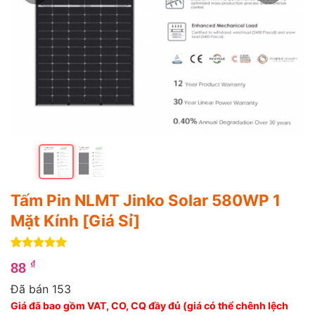
Tấm Pin NLMT Jinko Solar 580WP 1
Mặt Kính [Giá Sỉ]
5
4
trên 5
₫
88
dựa trên
đánh giá
Đã bán 153
Giá đã bao gồm VAT, CO, CQ đầy đủ (giá có thể chênh lệch