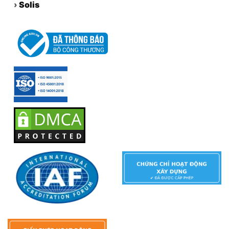
›
Solis