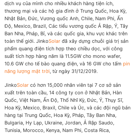
dịch vụ của mình cho nhiều khách hàng tiện ích,
thương mại và các hộ gia đình ở Trung Quốc, Hoa Kỳ,
Nhật Bản, Đức, Vương quốc Anh, Chile, Nam Phi, Ấn
Độ, Mexico, Brazil, Các tiểu vương quốc Ả Rập, Ý, Tây
Ban Nha, Pháp, Bỉ, và các quốc gia, khu vực khác trên
toàn thế giới. Jinko
Solar
đã xây dựng chuỗi giá trị sản
phẩm quang điện tích hợp theo chiều dọc, với công
suất tích hợp hàng năm là 11.5GW cho mono wafer,
10.6 GW cho tế bào quang điện, và 16 GW cho tấm
pin
năng lượng mặt trời
, từ ngày 31/12/2019.
Jinko
Solar
có hơn 15,000 nhân viên tại 7 cơ sở sản
xuất trên toàn cầu, 14 công ty con ở Nhật Bản, Hàn
Quốc, Việt Nam, Ấn Độ, Thổ Nhĩ Kỳ, Đức, Ý, Thụy Sĩ,
Hoa Kỳ, Mexico, Braxil, Chile và Úc, và các đội ngũ bán
hàng tại Trung Quốc, Hoa Kỳ, Pháp, Tây Ban Nha,
Bulgaria, Hy Lạp, Ukraine, Jordan, Ả Rập Saudo,
Tunisia, Morocco, Kenya, Nam Phi, Costa Rica,