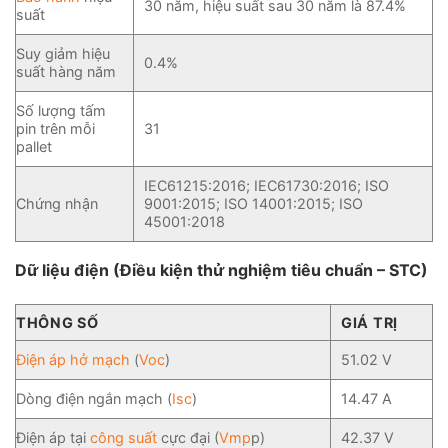
30 năm, hiệu suất sau 30 năm là 87.4%
suất
Suy giảm hiệu
0.4%
suất hàng năm
Số lượng tấm
pin trên mỗi
31
pallet
IEC61215:2016; IEC61730:2016; ISO
Chứng nhận
9001:2015; ISO 14001:2015; ISO
45001:2018
Dữ liệu điện (Điều kiện thử nghiệm tiêu chuẩn – STC)
THÔNG SỐ
GIÁ TRỊ
Điện áp hở mạch
(
Voc
)
51.02 V
Dòng điện ngắn mạch (
Isc
)
14.47 A
Điện áp tại
công suất
cực đại (
Vmp
p)
42.37 V