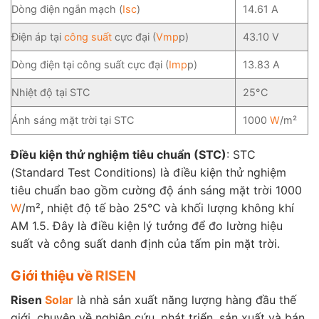
Dòng điện ngắn mạch (
Isc
)
14.61 A
Điện áp tại
công suất
cực đại (
Vmp
p)
43.10 V
Dòng điện tại công suất cực đại (
Imp
p)
13.83 A
Nhiệt độ tại STC
25°C
Ánh sáng mặt trời tại STC
1000
W
/m²
Điều kiện thử nghiệm tiêu chuẩn (STC)
: STC
(Standard Test Conditions) là điều kiện thử nghiệm
tiêu chuẩn bao gồm cường độ ánh sáng mặt trời 1000
W
/m², nhiệt độ tế bào 25°C và khối lượng không khí
AM 1.5. Đây là điều kiện lý tưởng để đo lường hiệu
suất và công suất danh định của tấm pin mặt trời.
Giới thiệu về
RISEN
Risen
Solar
là nhà sản xuất năng lượng hàng đầu thế
giới, chuyên về nghiên cứu, phát triển, sản xuất và bán