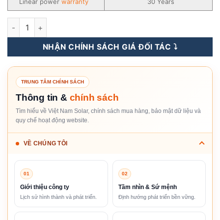
Linear power
warranty
30 Years
Tấm Pin NLMT Risen 595WP n-type TOPCon [Giá Sỉ] số lượng
NHẬN CHÍNH SÁCH GIÁ ĐỐI TÁC ⤵️
TRUNG TÂM CHÍNH SÁCH
Thông tin &
chính sách
Tìm hiểu về Việt Nam Solar, chính sách mua hàng, bảo mật dữ liệu và
quy chế hoạt động website.
VỀ CHÚNG TÔI
01
02
Giới thiệu công ty
Tầm nhìn & Sứ mệnh
Lịch sử hình thành và phát triển.
Định hướng phát triển bền vững.