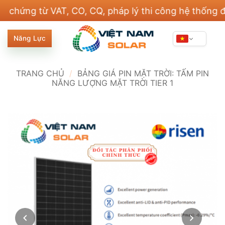
Bỏ
g từ VAT, CO, CQ, pháp lý thi công hệ thống điện và
qua
nội
Năng Lực
dung
TRANG CHỦ
/
BẢNG GIÁ PIN MẶT TRỜI: TẤM PIN
NĂNG LƯỢNG MẶT TRỜI TIER 1