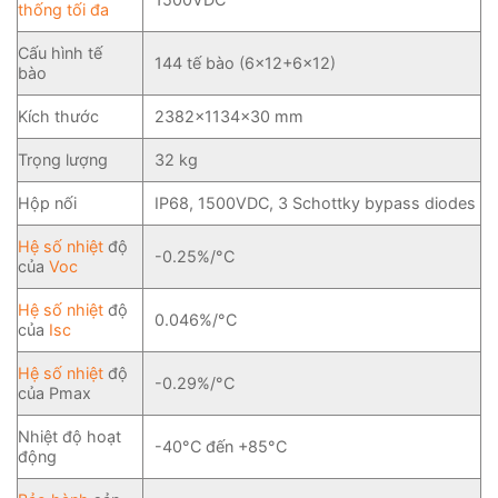
thống tối đa
Cấu hình tế
144 tế bào (6×12+6×12)
bào
Kích thước
2382×1134×30 mm
Trọng lượng
32 kg
Hộp nối
IP68, 1500VDC, 3 Schottky bypass diodes
Hệ số nhiệt
độ
-0.25%/°C
của
Voc
Hệ số nhiệt
độ
0.046%/°C
của
Isc
Hệ số nhiệt
độ
-0.29%/°C
của Pmax
Nhiệt độ hoạt
-40°C đến +85°C
động