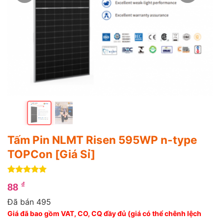
Tấm Pin NLMT Risen 595WP n-type
TOPCon [Giá Sỉ]
5
4
trên 5
₫
88
dựa trên
đánh giá
Đã bán 495
Giá đã bao gồm VAT, CO, CQ đầy đủ (giá có thể chênh lệch