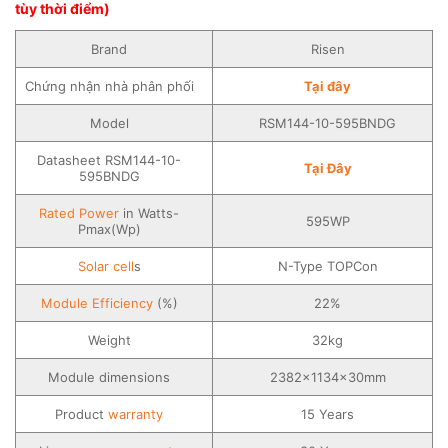
tùy thời điểm)
Brand
Risen
Chứng nhận nhà phân phối
Tại đây
Model
RSM144-10-595BNDG
Datasheet RSM144-10-
Tại Đây
595BNDG
Rated Power
in Watts-
595WP
Pmax(Wp)
Solar
cell
s
N-Type TOPCon
Module Efficiency
(%)
22%
Weight
32kg
Module dimensions
2382×1134×30mm
Product
warranty
15 Years