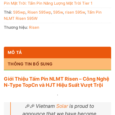
Pin Mặt Trời: Tấm Pin Năng Lượng Mặt Trời Tier 1
Thẻ:
595wp
,
Risen 595wp
,
595w
,
risen 595w
,
Tấm Pin
NLMT Risen 595W
Thương hiệu:
Risen
MÔ TẢ
THÔNG TIN BỔ SUNG
Giới Thiệu Tấm Pin NLMT Risen – Công Nghệ
N-Type TopCn và HJT Hiệu Suất Vượt Trội
.
🎉🎉 Vietnam
Solar
is proud to
announce that we have become