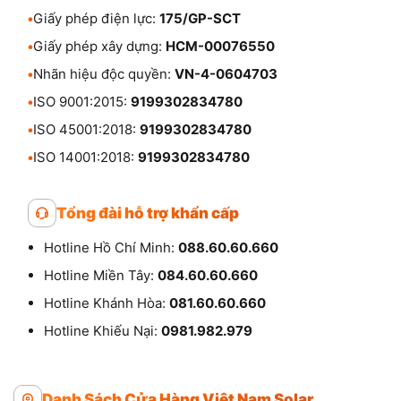
•
Giấy phép điện lực:
175/GP-SCT
•
Giấy phép xây dựng:
HCM-00076550
•
Nhãn hiệu độc quyền:
VN-4-0604703
•
ISO 9001:2015:
9199302834780
•
ISO 45001:2018:
9199302834780
•
ISO 14001:2018:
9199302834780
Tổng đài hỗ trợ khẩn cấp
Hotline Hồ Chí Minh:
088.60.60.660
Hotline Miền Tây:
084.60.60.660
Hotline Khánh Hòa:
081.60.60.660
Hotline Khiếu Nại:
0981.982.979
Danh Sách Cửa Hàng Việt Nam Solar