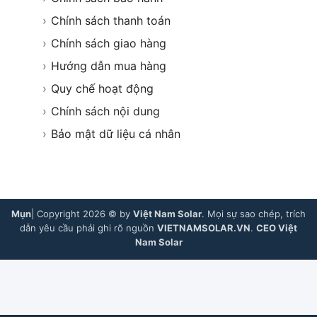
›
Chính sách thanh toán
›
Chính sách giao hàng
›
Hướng dẫn mua hàng
›
Quy chế hoạt động
›
Chính sách nội dung
›
Bảo mật dữ liệu cá nhân
Mụn
| Copyright 2026 © by
Việt Nam Solar
. Mọi sự sao chép, trích
dẫn yêu cầu phải ghi rõ nguồn
VIETNAMSOLAR.VN
.
CEO Việt
Nam Solar