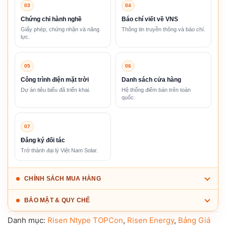
03
04
Chứng chỉ hành nghề
Báo chí viết về VNS
Giấy phép, chứng nhận và năng
Thông tin truyền thông và báo chí.
lực.
05
06
Công trình điện mặt trời
Danh sách cửa hàng
Dự án tiêu biểu đã triển khai.
Hệ thống điểm bán trên toàn
quốc.
07
Đăng ký đối tác
Trở thành đại lý Việt Nam Solar.
CHÍNH SÁCH MUA HÀNG
BẢO MẬT & QUY CHẾ
Danh mục:
Risen Ntype TOPCon
,
Risen Energy
,
Bảng Giá