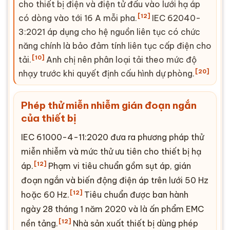
cho thiết bị điện và điện tử đấu vào lưới hạ áp
[12]
có dòng vào tới 16 A mỗi pha.
IEC 62040-
3:2021 áp dụng cho hệ nguồn liên tục có chức
năng chính là bảo đảm tính liên tục cấp điện cho
[10]
tải.
Anh chị nên phân loại tải theo mức độ
[20]
nhạy trước khi quyết định cấu hình dự phòng.
Phép thử miễn nhiễm gián đoạn ngắn
của thiết bị
IEC 61000-4-11:2020 đưa ra phương pháp thử
miễn nhiễm và mức thử ưu tiên cho thiết bị hạ
[12]
áp.
Phạm vi tiêu chuẩn gồm sụt áp, gián
đoạn ngắn và biến động điện áp trên lưới 50 Hz
[12]
hoặc 60 Hz.
Tiêu chuẩn được ban hành
ngày 28 tháng 1 năm 2020 và là ấn phẩm EMC
[12]
nền tảng.
Nhà sản xuất thiết bị dùng phép