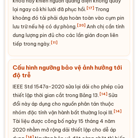
khóa này khiến nguồn quang điện không quay
[17]
lại ngay cả khi lưới đã phục hồi.
Trong
khoảng đó tải phải dựa hoàn toàn vào cụm pin
[20]
lưu trữ nếu hệ có dự phòng.
Anh chị cần tính
dung lượng pin đủ cho các lần gián đoạn liên
[11]
tiếp trong ngày.
Cấu hình ngưỡng bảo vệ ảnh hưởng tới
độ trễ
IEEE Std 1547a-2020 sửa lại dải cho phép của
[14]
thiết lập thời gian cắt trong Bảng 13.
Sửa
đổi này áp dụng cho nguồn phân tán thuộc
[14]
nhóm đặc tính vận hành bất thường loại III.
Tài liệu được công bố ngày 15 tháng 4 năm
2020 nhằm mở rộng dải thiết lập cho dễ áp
[14]