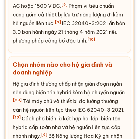
[9]
AC
hoặc 1500 V DC.
Phạm vi tiêu chuẩn
cũng gồm cả thiết bị lưu trữ năng lượng đi kèm
[9]
hệ nguồn liên tục.
IEC 62040-3:2021 ấn bản
3.0 ban hành ngày 21 tháng 4 năm 2021 nêu
[10]
phương pháp công bố đặc tính.
Chọn nhóm nào cho hộ gia đình và
doanh nghiệp
Hộ gia đình thường chấp nhận gián đoạn ngắn
nên dùng biến tần hybrid kèm bộ chuyển nguồn.
[20]
Tải máy chủ và thiết bị đo lường thường
cần hệ nguồn liên tục theo IEC 62040-3:2021.
[10]
Cách phổ biến là kết hợp hai lớp, biến tần
hybrid cấp toàn nhà và hệ nguồn liên tục cấp
[9]
nhánh nhạy.
Bộ Năng lượng Hoa Kỳ ghi nhận