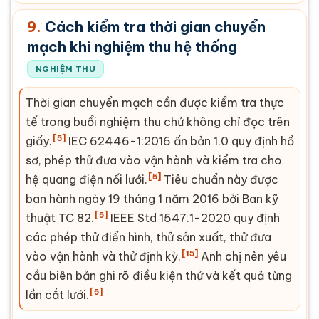
9.
Cách kiểm tra thời gian chuyển
mạch khi nghiệm thu hệ thống
NGHIỆM THU
Thời gian chuyển mạch cần được kiểm tra thực
tế trong buổi nghiệm thu chứ không chỉ đọc trên
[5]
giấy.
IEC 62446-1:2016 ấn bản 1.0 quy định hồ
sơ, phép thử đưa vào vận hành và kiểm tra cho
[5]
hệ quang điện nối lưới.
Tiêu chuẩn này được
ban hành ngày 19 tháng 1 năm 2016 bởi Ban kỹ
[5]
thuật TC 82.
IEEE Std 1547.1-2020 quy định
các phép thử điển hình, thử sản xuất, thử đưa
[15]
vào vận hành và thử định kỳ.
Anh chị nên yêu
cầu biên bản ghi rõ điều kiện thử và kết quả từng
[5]
lần cắt lưới.