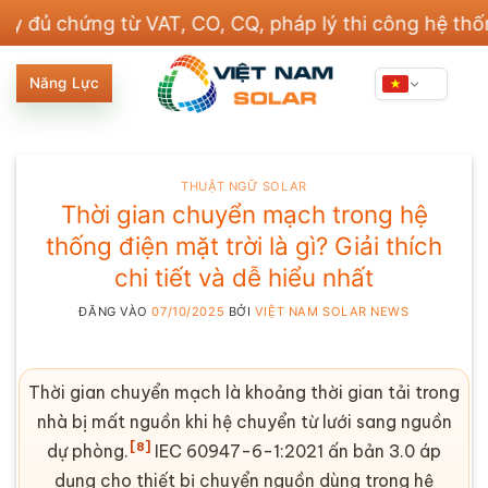
Bỏ
chứng từ VAT, CO, CQ, pháp lý thi công hệ thống điệ
qua
nội
Năng Lực
dung
THUẬT NGỮ SOLAR
Thời gian chuyển mạch trong hệ
thống điện mặt trời là gì? Giải thích
chi tiết và dễ hiểu nhất
ĐĂNG VÀO
07/10/2025
BỞI
VIỆT NAM SOLAR NEWS
Thời gian chuyển mạch
là khoảng thời gian tải trong
nhà bị mất nguồn khi hệ chuyển từ lưới sang nguồn
[8]
dự phòng.
IEC
60947-6-1:2021 ấn bản 3.0 áp
dụng cho thiết bị chuyển nguồn dùng trong hệ