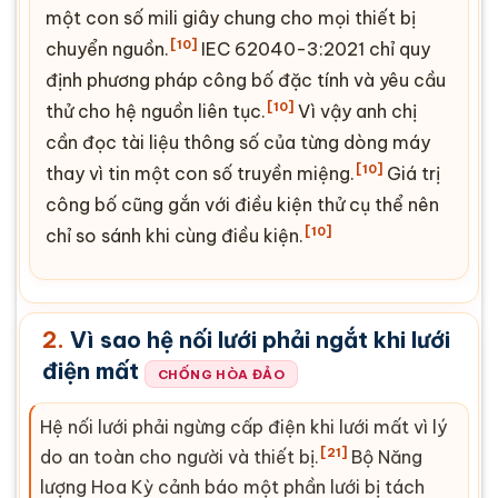
một con số mili giây chung cho mọi thiết bị
[10]
chuyển nguồn.
IEC
62040-3:2021 chỉ quy
định phương pháp công bố đặc tính và yêu cầu
[10]
thử cho hệ nguồn liên tục.
Vì vậy anh chị
cần đọc tài liệu thông số của từng dòng máy
[10]
thay vì tin một con số truyền miệng.
Giá trị
công bố cũng gắn với điều kiện thử cụ thể nên
[10]
chỉ so sánh khi cùng điều kiện.
2.
Vì sao hệ nối lưới phải ngắt khi lưới
điện mất
CHỐNG HÒA ĐẢO
Hệ nối lưới phải ngừng cấp điện khi lưới mất vì lý
[21]
do an toàn cho người và thiết bị.
Bộ Năng
lượng Hoa Kỳ cảnh báo một phần lưới bị tách