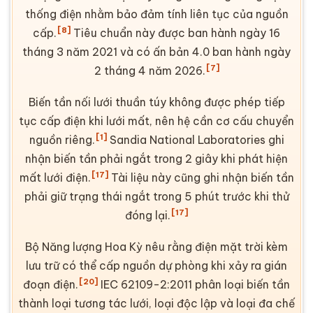
thống điện nhằm bảo đảm tính liên tục của nguồn
[8]
cấp.
Tiêu chuẩn này được ban hành ngày 16
tháng 3 năm 2021 và có ấn bản 4.0 ban hành ngày
[7]
2 tháng 4 năm 2026.
Biến tần nối lưới thuần túy không được phép tiếp
tục cấp điện khi lưới mất, nên hệ cần cơ cấu chuyển
[1]
nguồn riêng.
Sandia National Laboratories ghi
nhận biến tần phải ngắt trong 2 giây khi phát hiện
[17]
mất lưới điện.
Tài liệu này cũng ghi nhận biến tần
phải giữ trạng thái ngắt trong 5 phút trước khi thử
[17]
đóng lại.
Bộ Năng lượng Hoa Kỳ nêu rằng
điện mặt trời
kèm
lưu trữ có thể cấp nguồn dự phòng khi xảy ra gián
[20]
đoạn điện.
IEC 62109-2
:2011 phân loại biến tần
thành loại tương tác lưới, loại độc lập và loại đa chế