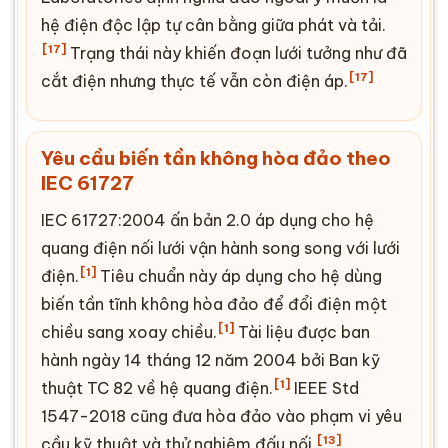
hệ điện độc lập tự cân bằng giữa phát và tải.
[17]
Trạng thái này khiến đoạn lưới tưởng như đã
[17]
cắt điện nhưng thực tế vẫn còn điện áp.
Yêu cầu biến tần không hòa đảo theo
IEC 61727
IEC 61727
:2004 ấn bản 2.0 áp dụng cho hệ
quang điện nối lưới vận hành song song với lưới
[1]
điện.
Tiêu chuẩn này áp dụng cho hệ dùng
biến tần tĩnh không hòa đảo để đổi điện một
[1]
chiều sang xoay chiều.
Tài liệu được ban
hành ngày 14 tháng 12 năm 2004 bởi Ban kỹ
[1]
thuật TC 82 về hệ quang điện.
IEEE Std
1547-2018 cũng đưa hòa đảo vào phạm vi yêu
[13]
cầu kỹ thuật và thử nghiệm đấu nối.