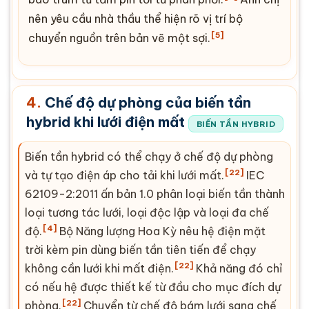
nên yêu cầu nhà thầu thể hiện rõ vị trí bộ
[5]
chuyển nguồn trên bản vẽ một sợi.
4.
Chế độ dự phòng của biến tần
hybrid khi lưới điện mất
BIẾN TẦN HYBRID
Biến tần hybrid có thể chạy ở chế độ dự phòng
[22]
và tự tạo điện áp cho tải khi lưới mất.
IEC
62109-2
:2011 ấn bản 1.0 phân loại biến tần thành
loại tương tác lưới, loại độc lập và loại đa chế
[4]
độ.
Bộ Năng lượng Hoa Kỳ nêu hệ điện mặt
trời kèm pin dùng biến tần tiên tiến để chạy
[22]
không cần lưới khi mất điện.
Khả năng đó chỉ
có nếu hệ được thiết kế từ đầu cho mục đích dự
[22]
phòng.
Chuyển từ chế độ bám lưới sang chế