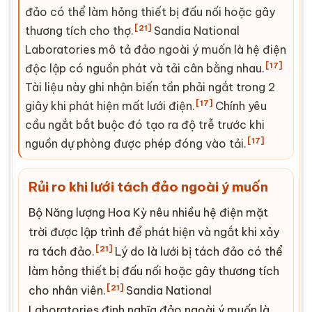
đảo có thể làm hỏng thiết bị đấu nối hoặc gây
[21]
thương tích cho thợ.
Sandia National
Laboratories mô tả đảo ngoài ý muốn là hệ điện
[17]
độc lập có nguồn phát và tải cân bằng nhau.
Tài liệu này ghi nhận biến tần phải ngắt trong 2
[17]
giây khi phát hiện mất lưới điện.
Chính yêu
cầu ngắt bắt buộc đó tạo ra độ trễ trước khi
[17]
nguồn dự phòng được phép đóng vào tải.
Rủi ro khi lưới tách đảo ngoài ý muốn
Bộ Năng lượng Hoa Kỳ nêu nhiều hệ điện mặt
trời được lập trình để phát hiện và ngắt khi xảy
[21]
ra tách đảo.
Lý do là lưới bị tách đảo có thể
làm hỏng thiết bị đấu nối hoặc gây thương tích
[21]
cho nhân viên.
Sandia National
Laboratories định nghĩa đảo ngoài ý muốn là