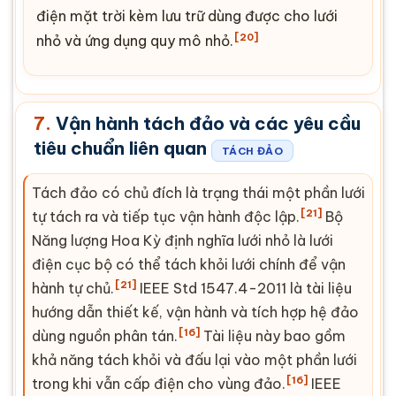
điện mặt trời kèm lưu trữ dùng được cho lưới
[20]
nhỏ và ứng dụng quy mô nhỏ.
7.
Vận hành tách đảo và các yêu cầu
tiêu chuẩn liên quan
TÁCH ĐẢO
Tách đảo có chủ đích là trạng thái một phần lưới
[21]
tự tách ra và tiếp tục vận hành độc lập.
Bộ
Năng lượng Hoa Kỳ định nghĩa lưới nhỏ là lưới
điện cục bộ có thể tách khỏi lưới chính để vận
[21]
hành tự chủ.
IEEE Std 1547.4-2011 là tài liệu
hướng dẫn thiết kế, vận hành và tích hợp hệ đảo
[16]
dùng nguồn phân tán.
Tài liệu này bao gồm
khả năng tách khỏi và đấu lại vào một phần lưới
[16]
trong khi vẫn cấp điện cho vùng đảo.
IEEE