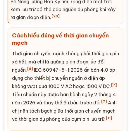
Bộ Năng lượng Hoa Kỳ nêu rằng
điện mặt trời
kèm lưu trữ có thể cấp nguồn dự phòng khi xảy
[20]
ra gián đoạn điện.
Cách hiểu đúng về
thời gian chuyển
mạch
Thời gian chuyển mạch không phải thời gian pin
xả hết, mà chỉ là quãng gián đoạn lúc đổi
[8]
nguồn.
IEC
60947-6-1:2026 ấn bản 4.0 áp
dụng cho thiết bị chuyển nguồn ở điện áp
[7]
không vượt quá 1000 V
AC
hoặc 1500 V DC.
Tiêu chuẩn này được ban hành ngày 2 tháng 4
[7]
năm 2026 và thay thế ấn bản trước đó.
Anh
chị nên tách bạch giữa thời gian chuyển mạch
[11]
và thời gian dự phòng của cụm pin lưu trữ.