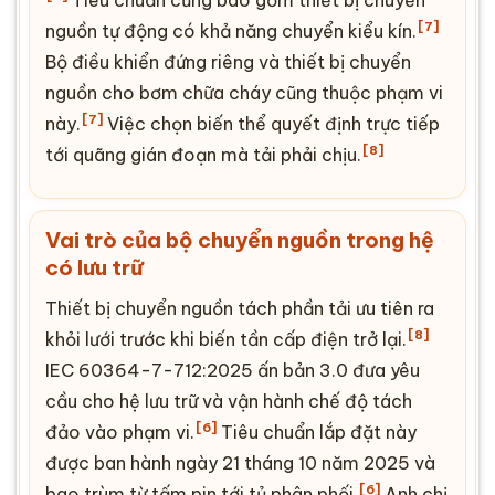
Tiêu chuẩn cũng bao gồm thiết bị chuyển
[7]
nguồn tự động có khả năng chuyển kiểu kín.
Bộ điều khiển đứng riêng và thiết bị chuyển
nguồn cho bơm chữa cháy cũng thuộc phạm vi
[7]
này.
Việc chọn biến thể quyết định trực tiếp
[8]
tới quãng gián đoạn mà tải phải chịu.
Vai trò của bộ chuyển nguồn trong hệ
có lưu trữ
Thiết bị chuyển nguồn tách phần tải ưu tiên ra
[8]
khỏi lưới trước khi biến tần cấp điện trở lại.
IEC 60364-7-712:2025 ấn bản 3.0 đưa yêu
cầu cho hệ lưu trữ và vận hành chế độ tách
[6]
đảo vào phạm vi.
Tiêu chuẩn lắp đặt này
được ban hành ngày 21 tháng 10 năm 2025 và
[6]
bao trùm từ tấm pin tới tủ phân phối.
Anh chị