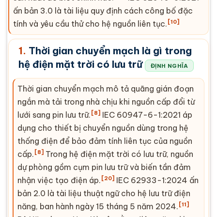
ấn bản 3.0 là tài liệu quy định cách công bố đặc
[10]
tính và yêu cầu thử cho hệ nguồn liên tục.
1.
Thời gian chuyển mạch
là gì trong
hệ
điện mặt trời
có lưu trữ
ĐỊNH NGHĨA
Thời gian chuyển mạch
mô tả quãng gián đoạn
ngắn mà tải trong nhà chịu khi nguồn cấp đổi từ
[8]
lưới sang pin lưu trữ.
IEC
60947-6-1:2021 áp
dụng cho thiết bị chuyển nguồn dùng trong hệ
thống điện để bảo đảm tính liên tục của nguồn
[8]
cấp.
Trong hệ
điện mặt trời
có lưu trữ, nguồn
dự phòng gồm cụm pin lưu trữ và biến tần đảm
[20]
nhận việc tạo điện áp.
IEC
62933-1:2024 ấn
bản 2.0 là tài liệu thuật ngữ cho hệ lưu trữ điện
[11]
năng, ban hành ngày 15 tháng 5 năm 2024.