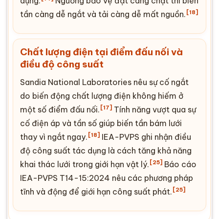
dụng.
Ngưỡng bảo vệ đặt càng chặt thì biến
[18]
tần càng dễ ngắt và tải càng dễ mất nguồn.
Chất lượng điện tại điểm đấu nối và
điều độ
công suất
Sandia National Laboratories nêu sự cố ngắt
do biến động chất lượng điện không hiếm ở
[17]
một số điểm đấu nối.
Tính năng vượt qua sự
cố điện áp và tần số giúp biến tần bám lưới
[18]
thay vì ngắt ngay.
IEA-PVPS ghi nhận điều
độ
công suất
tác dụng là cách tăng khả năng
[25]
khai thác lưới trong giới hạn vật lý.
Báo cáo
IEA-PVPS T14-15:2024 nêu các phương pháp
[25]
tĩnh và động để giới hạn công suất phát.