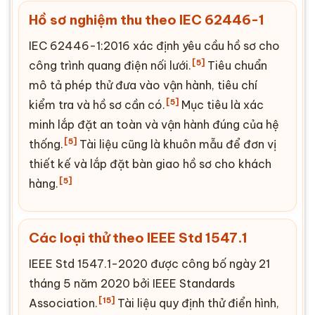
Hồ sơ nghiệm thu theo IEC 62446-1
IEC 62446-1:2016 xác định yêu cầu hồ sơ cho
[5]
công trình quang điện nối lưới.
Tiêu chuẩn
mô tả phép thử đưa vào vận hành, tiêu chí
[5]
kiểm tra và hồ sơ cần có.
Mục tiêu là xác
minh lắp đặt an toàn và vận hành đúng của hệ
[5]
thống.
Tài liệu cũng là khuôn mẫu để đơn vị
thiết kế và lắp đặt bàn giao hồ sơ cho khách
[5]
hàng.
Các loại thử theo IEEE Std 1547.1
IEEE Std 1547.1-2020 được công bố ngày 21
tháng 5 năm 2020 bởi IEEE Standards
[15]
As
soc
iation.
Tài liệu quy định thử điển hình,