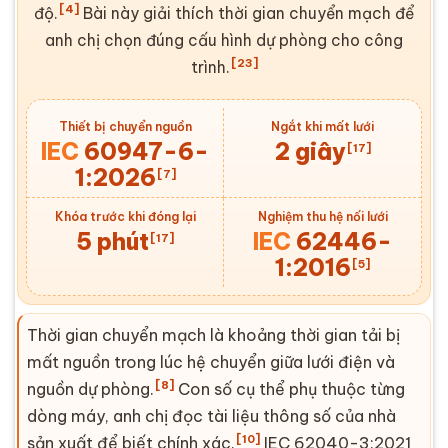
[4]
độ.
Bài này giải thích
thời gian chuyển mạch
để
anh chị chọn đúng cấu hình dự phòng cho công
[23]
trình.
Thiết bị chuyển nguồn
Ngắt khi mất lưới
IEC
60947-6-
2 giây
[17]
1:2026
[7]
Khóa trước khi đóng lại
Nghiệm thu hệ nối lưới
5 phút
IEC
62446-
[17]
1:2016
[5]
Thời gian chuyển mạch
là khoảng thời gian tải bị
mất nguồn trong lúc hệ chuyển giữa lưới điện và
[8]
nguồn dự phòng.
Con số cụ thể phụ thuộc từng
dòng máy, anh chị đọc tài liệu thông số của nhà
[10]
sản xuất để biết chính xác.
IEC
62040-3:2021