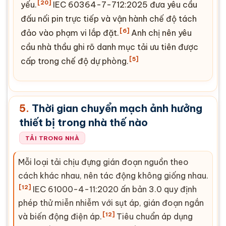
[20]
yếu.
IEC 60364-7-712:2025 đưa yêu cầu
đấu nối pin trực tiếp và vận hành chế độ tách
[6]
đảo vào phạm vi lắp đặt.
Anh chị nên yêu
cầu nhà thầu ghi rõ danh mục tải ưu tiên được
[5]
cấp trong chế độ dự phòng.
5.
Thời gian chuyển mạch ảnh hưởng
thiết bị trong nhà thế nào
TẢI TRONG NHÀ
Mỗi loại tải chịu đựng gián đoạn nguồn theo
cách khác nhau, nên tác động không giống nhau.
[12]
IEC 61000-4-11:2020 ấn bản 3.0 quy định
phép thử miễn nhiễm với sụt áp, gián đoạn ngắn
[12]
và biến động điện áp.
Tiêu chuẩn áp dụng