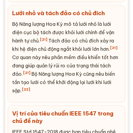
Lưới nhỏ và tách đảo có chủ đích
Bộ Năng lượng Hoa Kỳ mô tả lưới nhỏ là lưới
điện cục bộ tách được khỏi lưới chính để vận
[21]
hành tự chủ.
Tách đảo có chủ đích xảy ra
[21]
khi hệ điện chủ động ngắt khỏi lưới lớn hơn.
Cơ quan này nêu phần mềm điều khiển tốt hơn
đang giúp quản lý rủi ro của trạng thái tách
[21]
đảo.
Bộ Năng lượng Hoa Kỳ cũng nêu biến
tần tạo lưới có thể khởi động lại lưới khi lưới
[22]
sập.
Vị trí của tiêu chuẩn IEEE 1547 trong
chủ đề này
IEEE Std 1547-2018 được ban tiêu chuẩn phê