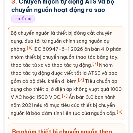
3.
Chuyển mạch tự động ATS và bộ
chuyển nguồn hoạt động ra sao
THIẾT BỊ
Bộ chuyển nguồn là thiết bị đóng cắt chuyên
dụng, đưa tải từ nguồn chính sang nguồn dự
[8]
phòng.
IEC
60947-6-1:2026 ấn bản 4.0 phân
nhóm thiết bị chuyển nguồn thao tác bằng tay,
[7]
thao tác từ xa và thao tác tự động.
Nhóm
thao tác tự động được viết tắt là ATSE và bao
[7]
gồm cả bộ điều khiển đi kèm.
Tiêu chuẩn áp
dụng cho thiết bị ở điện áp không vượt quá 1000
[7]
V
AC
hoặc 1500 V DC.
Ấn bản 3.0 ban hành
năm 2021 nêu rõ mục tiêu của thiết bị chuyển
[8]
nguồn là bảo đảm tính liên tục của nguồn cấp.
Ba nhóm thiết bị chuyển nguồn theo