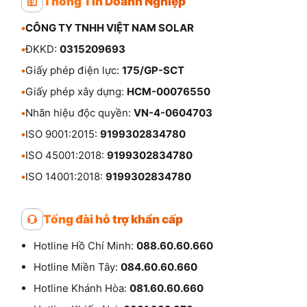
Thông Tin Doanh Nghiệp
•
CÔNG TY TNHH VIỆT NAM SOLAR
•
ĐKKD:
0315209693
•
Giấy phép điện lực:
175/GP-SCT
•
Giấy phép xây dựng:
HCM-00076550
•
Nhãn hiệu độc quyền:
VN-4-0604703
•
ISO 9001:2015:
9199302834780
•
ISO 45001:2018:
9199302834780
•
ISO 14001:2018:
9199302834780
Tổng đài hỗ trợ khẩn cấp
Hotline Hồ Chí Minh:
088.60.60.660
Hotline Miền Tây:
084.60.60.660
Hotline Khánh Hòa:
081.60.60.660