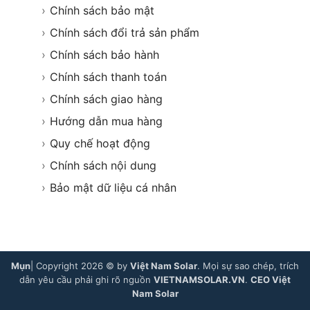
›
Chính sách bảo mật
›
Chính sách đổi trả sản phẩm
›
Chính sách bảo hành
›
Chính sách thanh toán
›
Chính sách giao hàng
›
Hướng dẫn mua hàng
›
Quy chế hoạt động
›
Chính sách nội dung
›
Bảo mật dữ liệu cá nhân
Mụn
| Copyright 2026 © by
Việt Nam Solar
. Mọi sự sao chép, trích
dẫn yêu cầu phải ghi rõ nguồn
VIETNAMSOLAR.VN
.
CEO Việt
Nam Solar