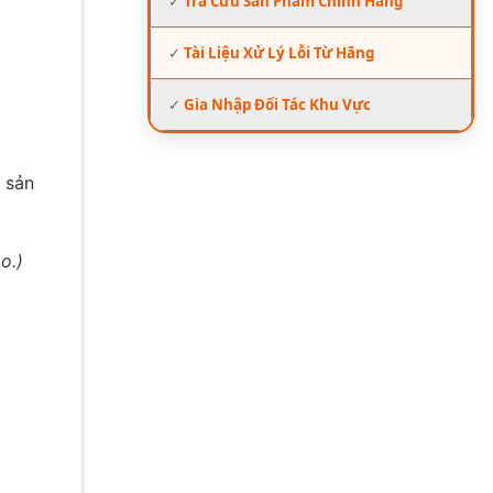
✓
Tra Cứu Sản Phẩm Chính Hãng
✓
Tài Liệu Xử Lý Lỗi Từ Hãng
✓
Gia Nhập Đối Tác Khu Vực
 sản
o.)