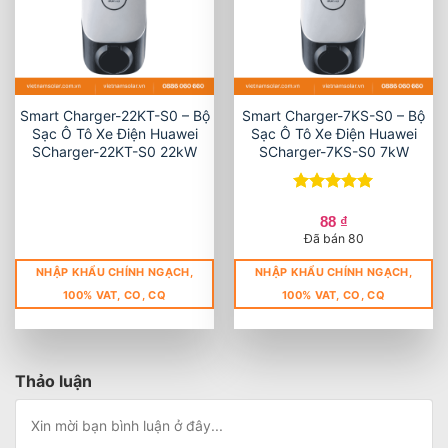
Smart Charger-22KT-S0 – Bộ
Smart Charger-7KS-S0 – Bộ
Sạc Ô Tô Xe Điện Huawei
Sạc Ô Tô Xe Điện Huawei
SCharger-22KT-S0 22kW
SCharger-7KS-S0 7kW
Được xếp
hạng
5
5
88
₫
sao
Đã bán 80
NHẬP KHẨU CHÍNH NGẠCH,
NHẬP KHẨU CHÍNH NGẠCH,
100% VAT, CO, CQ
100% VAT, CO, CQ
Thảo luận