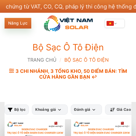
Bỏ
ng từ VAT, CO, CQ, pháp lý thi công hệ thống điện v
qua
nội
Năng Lực
dung
Bộ Sạc Ô Tô Điện
TRANG CHỦ
/
BỘ SẠC Ô TÔ ĐIỆN
3 CHI NHÁNH, 3 TỔNG KHO, 50 ĐIỂM BÁN: TÌM
CỬA HÀNG GẦN BẠN ↩️
Bộ lọc
Khoảng giá
Đánh giá
Giá Cao -