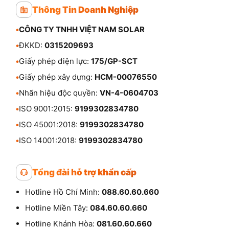
Thông Tin Doanh Nghiệp
•
CÔNG TY TNHH VIỆT NAM SOLAR
•
ĐKKD:
0315209693
•
Giấy phép điện lực:
175/GP-SCT
•
Giấy phép xây dựng:
HCM-00076550
•
Nhãn hiệu độc quyền:
VN-4-0604703
•
ISO 9001:2015:
9199302834780
•
ISO 45001:2018:
9199302834780
•
ISO 14001:2018:
9199302834780
Tổng đài hỗ trợ khẩn cấp
Hotline Hồ Chí Minh:
088.60.60.660
Hotline Miền Tây:
084.60.60.660
Hotline Khánh Hòa:
081.60.60.660