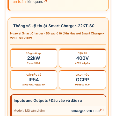
[1]
an toàn
liên quan.
Thông số kỹ thuật Smart Charger-22KT-S0
Huawei Smart Charger · Bộ sạc ô tô điện Huawei Smart Charger-
22KT-S0 22kW
Công suất sạc
ĐIỆN ÁP
22kW
400V
3 pha / 32A
±20% / 3 pha
CẤP BẢO VỆ
GIAO THỨC
IP54
OCPP
Trong nhà / ngoài trời
Modbus TCP
Inputs and Outputs / Đầu vào và đầu ra
[1]
Model / Mã sản phẩm
SCharger-22KT-S0