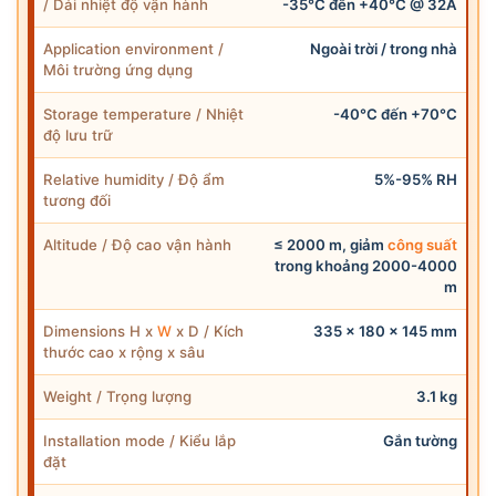
/ Dải nhiệt độ vận hành
-35°C đến +40°C @ 32A
Application environment /
Ngoài trời / trong nhà
Môi trường ứng dụng
Storage temperature / Nhiệt
-40°C đến +70°C
độ lưu trữ
Relative humidity / Độ ẩm
5%-95% RH
tương đối
Altitude / Độ cao vận hành
≤ 2000 m, giảm
công suất
trong khoảng 2000-4000
m
Dimensions H x
W
x D / Kích
335 x 180 x 145 mm
thước cao x rộng x sâu
Weight / Trọng lượng
3.1 kg
Installation mode / Kiểu lắp
Gắn tường
đặt