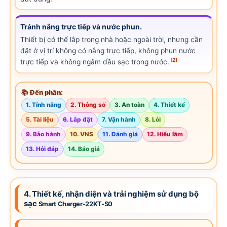
Tránh nắng trực tiếp và nước phun.
Thiết bị có thể lắp trong nhà hoặc ngoài trời, nhưng cần
đặt ở vị trí không có nắng trực tiếp, không phun nước
[2]
trực tiếp và không ngâm đầu sạc trong nước.
📚 Đến phần:
1. Tính năng
2. Thông số
3. An toàn
4. Thiết kế
5. Tài liệu
6. Lắp đặt
7. Vận hành
8. Lỗi
9. Bảo hành
10. VNS
11. Đánh giá
12. Hiểu lầm
13. Hỏi đáp
14. Báo giá
4. Thiết kế, nhận diện và trải nghiệm sử dụng bộ
sạc
Smart Charger-22KT-S0