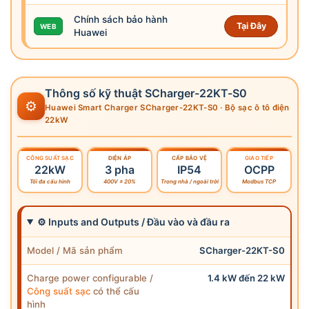
Chính sách bảo hành
Tại Đây
WEB
Huawei
Thông số kỹ thuật SCharger-22KT-S0
⚙
Huawei Smart Charger SCharger-22KT-S0 · Bộ sạc ô tô điện
22kW
CÔNG SUẤT SẠC
ĐIỆN ÁP
CẤP BẢO VỆ
GIAO TIẾP
22kW
3 pha
IP54
OCPP
Tối đa cấu hình
400V ± 20%
Trong nhà / ngoài trời
Modbus TCP
⚙ Inputs and Outputs / Đầu vào và đầu ra
Model / Mã sản phẩm
SCharger-22KT-S0
Charge power configurable /
1.4 kW đến 22 kW
Công suất sạc
có thể cấu
hình