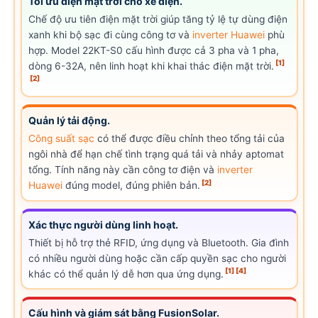
Tối ưu điện mặt trời cho xe điện.
Chế độ ưu tiên điện mặt trời giúp tăng tỷ lệ tự dùng điện
xanh khi bộ sạc đi cùng công tơ và
inverter Huawei
phù
hợp. Model 22KT-S0 cấu hình được cả 3 pha và 1 pha,
[1]
dòng 6-32A, nên linh hoạt khi khai thác điện mặt trời.
[2]
Quản lý tải động.
Công suất sạc
có thể được điều chỉnh theo tổng tải của
ngôi nhà để hạn chế tình trạng quá tải và nhảy aptomat
tổng. Tính năng này cần công tơ điện và
inverter
[2]
Huawei
đúng model, đúng phiên bản.
Xác thực người dùng linh hoạt.
Thiết bị hỗ trợ thẻ RFID, ứng dụng và Bluetooth. Gia đình
có nhiều người dùng hoặc cần cấp quyền sạc cho người
[1]
[4]
khác có thể quản lý dễ hơn qua ứng dụng.
Cấu hình và giám sát bằng Fusion
Solar
.