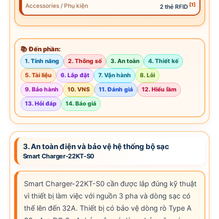
[1]
Accessories / Phụ kiện
2 thẻ RFID
📚 Đến phần:
1. Tính năng
2. Thông số
3. An toàn
4. Thiết kế
5. Tài liệu
6. Lắp đặt
7. Vận hành
8. Lỗi
9. Bảo hành
10. VNS
11. Đánh giá
12. Hiểu lầm
13. Hỏi đáp
14. Báo giá
3. An toàn điện và bảo vệ hệ thống bộ sạc
Smart Charger-22KT-S0
Smart Charger-22KT-S0 cần được lắp đúng kỹ thuật
vì thiết bị làm việc với nguồn 3 pha và dòng sạc có
thể lên đến 32A. Thiết bị có bảo vệ dòng rò Type A