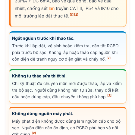
30mA + DC 6mA, bảo vệ quá dòng, bảo vệ quá
nhiệt, chống sét
lan
truyền CAT II, IP54 và IK10 cho
[1]
[2]
môi trường lắp đặt thực tế.
Ngắt nguồn trước khi thao tác.
Trước khi lắp đặt, vệ sinh hoặc kiểm tra, cần tắt RCBO
phía trước bộ sạc. Không lắp hoặc tháo cáp nguồn khi
[2]
còn điện để tránh nguy cơ điện giật và cháy nổ.
Không tự tháo sửa thiết bị.
Chỉ kỹ thuật đủ chuyên môn mới được tháo, lắp và kiểm
tra bộ sạc. Người dùng không nên tự sửa, thay đổi kết
[2]
cấu hoặc dùng cáp, đầu chuyển không phù hợp.
Không dùng nguồn máy phát.
Máy phát điện không được dùng làm nguồn cấp cho bộ
sạc. Nguồn điện cần ổn định, có RCBO phù hợp và nối
[2]
đất đúng.