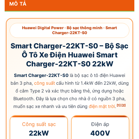
MÔ TẢ
Huawei Digital Power · Bộ sạc thông minh · Smart
Charger-22KT-S0
Smart Charger-22KT-S0 – Bộ Sạc
Ô Tô Xe Điện Huawei Smart
Charger-22KT-S0 22kW
Smart Charger-22KT-S0
là bộ sạc ô tô điện Huawei
bản 3 pha,
công suất
cấu hình từ 1.4kW đến 22kW, dùng
ổ cắm Type 2 và xác thực bằng thẻ, ứng dụng hoặc
Bluetooth. Đây là lựa chọn cho nhà ở có nguồn 3 pha,
[1]
[2]
muốn sạc xe nhanh và ưu tiên dùng
điện mặt trời
.
Công suất sạc
Điện áp
22kW
400V