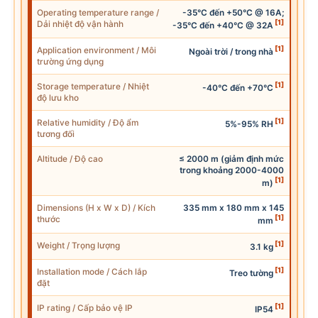
Operating temperature range
/
-35°C đến +50°C @ 16A;
[1]
Dải nhiệt độ vận hành
-35°C đến +40°C @ 32A
[1]
Application environment / Môi
Ngoài trời / trong nhà
trường ứng dụng
[1]
Storage temperature / Nhiệt
-40°C đến +70°C
độ lưu kho
[1]
Relative humidity / Độ ẩm
5%-95% RH
tương đối
Altitude / Độ cao
≤ 2000 m (giảm định mức
trong khoảng 2000-4000
[1]
m)
Dimensions (H x
W
x D) / Kích
335 mm x 180 mm x 145
[1]
thước
mm
[1]
Weight / Trọng lượng
3.1 kg
[1]
Installation mode / Cách lắp
Treo tường
đặt
[1]
IP
rating / Cấp bảo vệ
IP
IP54