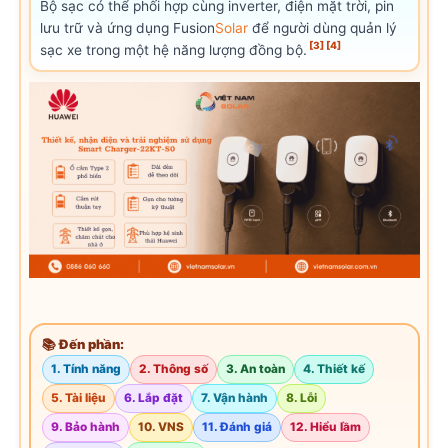
Bộ sạc có thể phối hợp cùng inverter, điện mặt trời, pin
lưu trữ và ứng dụng Fusion
Solar
để người dùng quản lý
[3]
[4]
sạc xe trong một hệ năng lượng đồng bộ.
📚 Đến phần:
1. Tính năng
2. Thông số
3. An toàn
4. Thiết kế
5. Tài liệu
6. Lắp đặt
7. Vận hành
8. Lỗi
9. Bảo hành
10. VNS
11. Đánh giá
12. Hiểu lầm