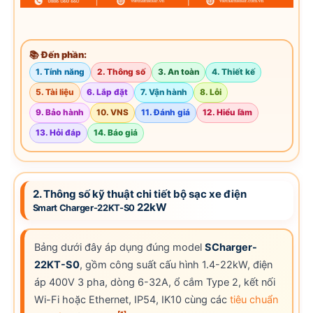
📚 Đến phần:
1. Tính năng
2. Thông số
3. An toàn
4. Thiết kế
5. Tài liệu
6. Lắp đặt
7. Vận hành
8. Lỗi
9. Bảo hành
10. VNS
11. Đánh giá
12. Hiểu lầm
13. Hỏi đáp
14. Báo giá
2. Thông số kỹ thuật chi tiết bộ sạc xe điện
22kW
Smart Charger-22KT-S0
Bảng dưới đây áp dụng đúng model
SCharger-
22KT-S0
, gồm công suất cấu hình 1.4-22kW, điện
áp 400V 3 pha, dòng 6-32A, ổ cắm Type 2, kết nối
Wi-Fi hoặc Ethernet, IP54, IK10 cùng các
tiêu chuẩn