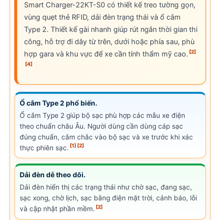
Smart Charger-22KT-S0 có thiết kế treo tường gọn,
vùng quẹt thẻ RFID, dải đèn trạng thái và ổ cắm
Type 2. Thiết kế gài nhanh giúp rút ngắn thời gian thi
công, hỗ trợ đi dây từ trên, dưới hoặc phía sau, phù
[2]
hợp gara và khu vực để xe cần tính thẩm mỹ cao.
[4]
Ổ cắm Type 2 phổ biến.
Ổ cắm Type 2 giúp bộ sạc phù hợp các mẫu xe điện
theo chuẩn châu Âu. Người dùng cần dùng cáp sạc
đúng chuẩn, cắm chắc vào bộ sạc và xe trước khi xác
[1]
[2]
thực phiên sạc.
Dải đèn dễ theo dõi.
Dải đèn hiển thị các trạng thái như chờ sạc, đang sạc,
sạc xong, chờ lịch, sạc bằng điện mặt trời, cảnh báo, lỗi
[2]
và cập nhật phần mềm.