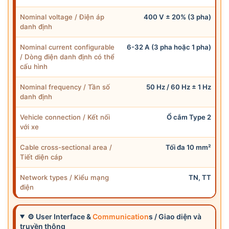
Nominal voltage / Điện áp
400 V ± 20% (3 pha)
danh định
Nominal current configurable
6-32 A (3 pha hoặc 1 pha)
/ Dòng điện danh định có thể
cấu hình
Nominal frequency / Tần số
50 Hz / 60 Hz ± 1 Hz
danh định
Vehicle connection / Kết nối
Ổ cắm Type 2
với xe
Cable cross-sectional area /
Tối đa 10 mm²
Tiết diện cáp
Network types / Kiểu mạng
TN, TT
điện
⚙ User Interface &
Communication
s / Giao diện và
truyền thông