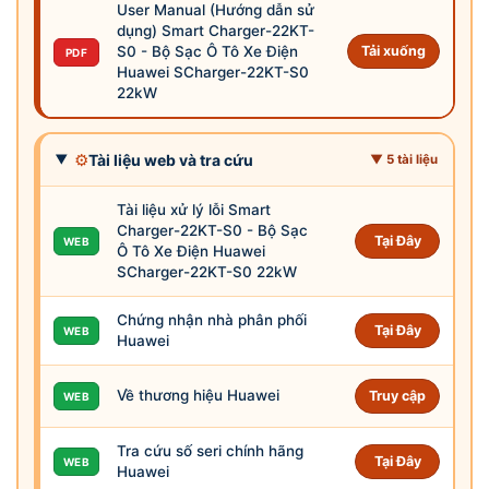
User Manual (Hướng dẫn sử
dụng) Smart Charger-22KT-
S0 - Bộ Sạc Ô Tô Xe Điện
Tải xuống
PDF
Huawei SCharger-22KT-S0
22kW
⚙
Tài liệu web và tra cứu
▼ 5 tài liệu
Tài liệu xử lý lỗi Smart
Charger-22KT-S0 - Bộ Sạc
Tại Đây
WEB
Ô Tô Xe Điện Huawei
SCharger-22KT-S0 22kW
Chứng nhận nhà phân phối
Tại Đây
WEB
Huawei
Về thương hiệu Huawei
Truy cập
WEB
Tra cứu số seri chính hãng
Tại Đây
WEB
Huawei