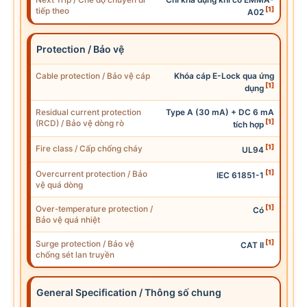
[1]
tiếp theo
A02
Protection / Bảo vệ
Cable protection / Bảo vệ cáp
Khóa cáp E-Lock qua ứng
[1]
dụng
Residual current protection
Type A (30 mA) + DC 6 mA
[1]
(RCD) / Bảo vệ dòng rò
tích hợp
[1]
Fire class / Cấp chống cháy
UL94
[1]
Overcurrent protection / Bảo
IEC
61851-1
vệ quá dòng
[1]
Over-temperature protection /
Có
Bảo vệ quá nhiệt
[1]
Surge protection / Bảo vệ
CAT II
chống sét
lan
truyền
General Specification / Thông số chung