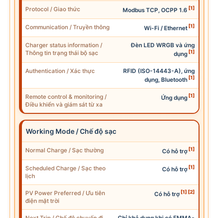
[1]
Protocol / Giao thức
Modbus TCP, OCPP 1.6
[1]
Communication
/ Truyền thông
Wi-Fi / Ethernet
Charger status information /
Đèn
LED
WRGB và ứng
[1]
Thông tin trạng thái bộ sạc
dụng
Authentication / Xác thực
RFID (ISO-14443-A), ứng
[1]
dụng, Bluetooth
[1]
Remote control & monitoring /
Ứng dụng
Điều khiển và giám sát từ xa
Working Mode / Chế độ sạc
[1]
Normal Charge / Sạc thường
Có hỗ trợ
[1]
Schedu
led
Charge / Sạc theo
Có hỗ trợ
lịch
[1]
[2]
PV Power
Preferred / Ưu tiên
Có hỗ trợ
điện mặt trời
Next Trip / Chế độ chuyến đi
Chỉ khả dụng khi có EMMA-