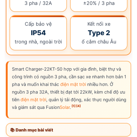
3 pha / 32A
±20% / 3 pha
Cấp bảo vệ
Kết nối xe
IP54
Type 2
trong nhà, ngoài trời
ổ cắm châu Âu
Smart Charger-22KT-S0 hợp với gia đình, biệt thự và
công trình có nguồn 3 pha, cần sạc xe nhanh hơn bản 1
pha và muốn khai thác
điện mặt trời
nhiều hơn. Ở
nguồn 3 pha 32A, thiết bị đạt tới 22kW, kèm chế độ ưu
tiên
điện mặt trời
, quản lý tải động, xác thực người dùng
[1]
[4]
và giám sát qua Fusion
Solar
.
📚 Danh mục bài viết