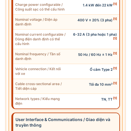
[1]
Charge power configurable /
1.4 kW đến 22 kW
Công suất sạc
có thể cấu hình
[1]
Nominal voltage / Điện áp
400 V ± 20% (3 pha)
danh định
Nominal current configurable /
6-32 A (3 pha hoặc 1 pha)
[1]
Dòng điện danh định có thể
cấu hình
[1]
Nominal frequency / Tần số
50 Hz / 60 Hz ± 1 Hz
danh định
[1]
Vehicle connection / Kết nối
Ổ cắm Type 2
với xe
[1]
Cable cross-sectional area /
Tối đa 10 mm²
Tiết diện cáp
[1]
Network types / Kiểu mạng
TN, TT
điện
User Interface &
Communication
s / Giao diện và
truyền thông