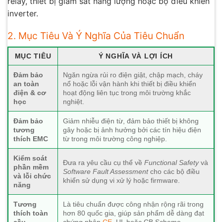
relay, thiết bị giám sát năng lượng hoặc bộ điều khiển
inverter.
2. Mục Tiêu Và Ý Nghĩa Của Tiêu Chuẩn
MỤC TIÊU
Ý NGHĨA VÀ LỢI ÍCH
Đảm bảo
Ngăn ngừa rủi ro điện giật, chập mạch, cháy
an toàn
nổ hoặc lỗi vận hành khi thiết bị điều khiển
điện & cơ
hoạt động liên tục trong môi trường khắc
học
nghiệt.
Đảm bảo
Giảm nhiễu điện từ, đảm bảo thiết bị không
tương
gây hoặc bị ảnh hưởng bởi các tín hiệu điện
thích EMC
từ trong môi trường công nghiệp.
Kiểm soát
Đưa ra yêu cầu cụ thể về
Functional Safety
và
phần mềm
Software Fault Assessment
cho các bộ điều
và lỗi chức
khiển sử dụng vi xử lý hoặc firmware.
năng
Tương
Là tiêu chuẩn được công nhận rộng rãi trong
thích toàn
hơn 80 quốc gia, giúp sản phẩm dễ dàng đạt
cầu
chứng nhận
CE
, UL hoặc CB Scheme.