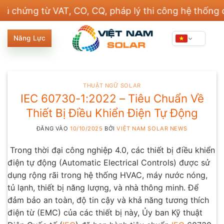
Bỏ
ng từ VAT, CO, CQ, pháp lý thi công hệ thống điện v
qua
nội
Năng Lực
dung
THUẬT NGỮ SOLAR
IEC 60730-1:2022 – Tiêu Chuẩn Về
Thiết Bị Điều Khiển Điện Tự Động
ĐĂNG VÀO
10/10/2025
BỞI
VIỆT NAM SOLAR NEWS
Trong thời đại công nghiệp 4.0, các thiết bị điều khiển
điện tự động (Automatic Electrical Controls) được sử
dụng rộng rãi trong hệ thống HVAC, máy nước nóng,
tủ lạnh, thiết bị năng lượng, và nhà thông minh. Để
đảm bảo an toàn, độ tin cậy và khả năng tương thích
điện từ (EMC) của các thiết bị này, Ủy ban Kỹ thuật