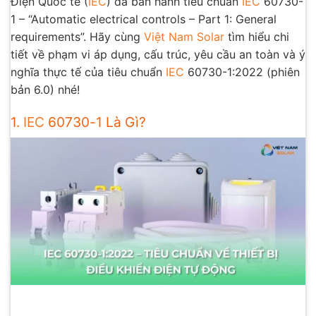
Điện Quốc tế (
IEC
) đã ban hành tiêu chuẩn
IEC
60730-
1 – “Automatic electrical controls – Part 1: General
requirements”. Hãy cùng
Việt Nam Solar
tìm hiểu chi
tiết về phạm vi áp dụng, cấu trúc, yêu cầu an toàn và ý
nghĩa thực tế của tiêu chuẩn
IEC
60730-1:2022 (phiên
bản 6.0) nhé!
1.
IEC
60730-1 Là Gì?