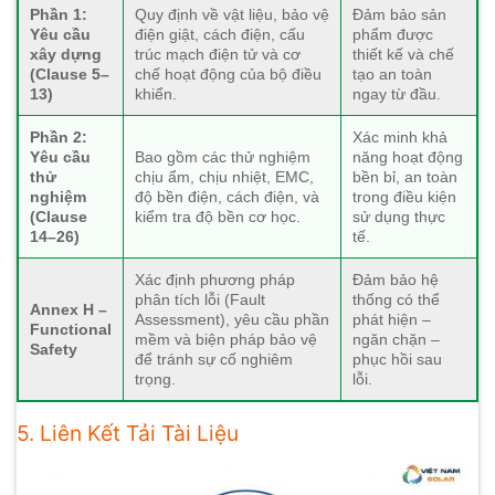
Phần 1:
Quy định về vật liệu, bảo vệ
Đảm bảo sản
Yêu cầu
điện giật, cách điện, cấu
phẩm được
xây dựng
trúc mạch điện tử và cơ
thiết kế và chế
(Clause 5–
chế hoạt động của bộ điều
tạo an toàn
13)
khiển.
ngay từ đầu.
Phần 2:
Xác minh khả
Yêu cầu
Bao gồm các thử nghiệm
năng hoạt động
thử
chịu ẩm, chịu nhiệt, EMC,
bền bỉ, an toàn
nghiệm
độ bền điện, cách điện, và
trong điều kiện
(Clause
kiểm tra độ bền cơ học.
sử dụng thực
14–26)
tế.
Xác định phương pháp
Đảm bảo hệ
phân tích lỗi (Fault
thống có thể
Annex H –
Assessment), yêu cầu phần
phát hiện –
Functional
mềm và biện pháp bảo vệ
ngăn chặn –
Safety
để tránh sự cố nghiêm
phục hồi sau
trọng.
lỗi.
5. Liên Kết Tải Tài Liệu