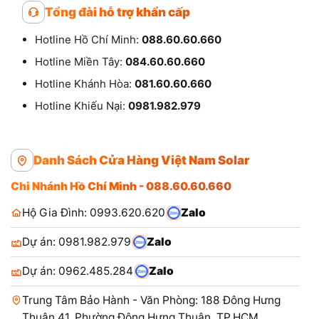
Tổng đài hỗ trợ khẩn cấp
Hotline Hồ Chí Minh:
088.60.60.660
Hotline Miền Tây:
084.60.60.660
Hotline Khánh Hòa:
081.60.60.660
Hotline Khiếu Nại:
0981.982.979
Danh Sách Cửa Hàng Việt Nam Solar
Chi Nhánh Hồ Chí Minh - 088.60.60.660
Hộ Gia Đình: 0993.620.620
Zalo
Dự án: 0981.982.979
Zalo
Dự án: 0962.485.284
Zalo
Trung Tâm Bảo Hành - Văn Phòng: 188 Đông Hưng
Thuận 41, Phường Đông Hưng Thuận, TP.HCM