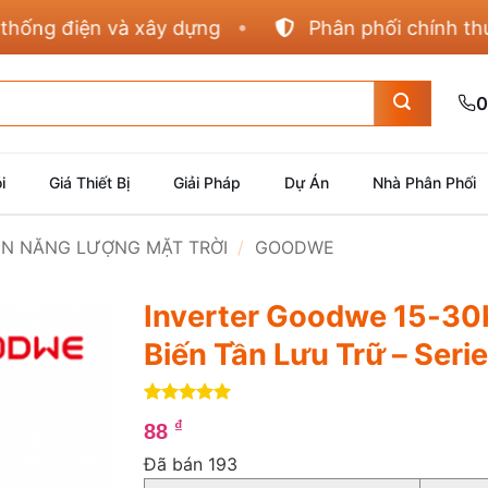
g điện và xây dựng
Phân phối chính thức Pan
0
i
Giá Thiết Bị
Giải Pháp
Dự Án
Nhà Phân Phối
IỆN NĂNG LƯỢNG MẶT TRỜI
/
GOODWE
Inverter Goodwe 15-30
Biến Tần Lưu Trữ – Seri
5
4
trên 5
₫
88
dựa trên
đánh giá
Đã bán 193