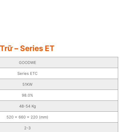
Trữ – Series ET
GOODWE
Series ETC
51KW
98.0%
48-54 Kg
520 × 660 × 220 (mm)
2-3