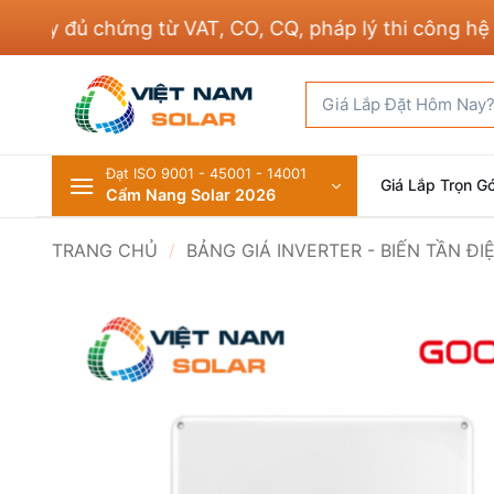
Bỏ
 đủ chứng từ VAT, CO, CQ, pháp lý thi công hệ thốn
qua
nội
Tìm
dung
kiếm:
Đạt ISO 9001 - 45001 - 14001
Giá Lắp Trọn Gó
Cẩm Nang Solar 2026
TRANG CHỦ
/
BẢNG GIÁ INVERTER - BIẾN TẦN Đ