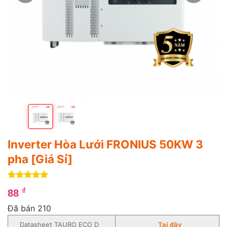
Inverter Hòa Lưới FRONIUS 50KW 3
pha [Giá Sỉ]
5
4
trên 5
₫
88
dựa trên
đánh giá
Đã bán 210
Datasheet TAURO ECO D
Tại đây