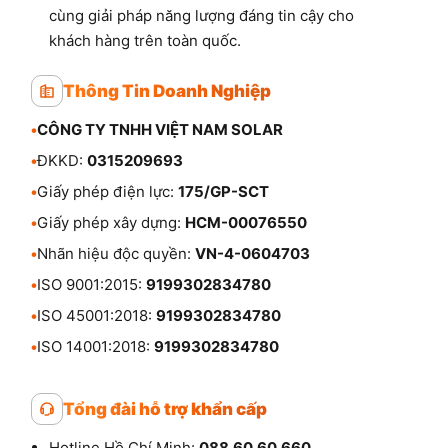
cùng giải pháp năng lượng đáng tin cậy cho
khách hàng trên toàn quốc.
Thông Tin Doanh Nghiệp
•
CÔNG TY TNHH VIỆT NAM SOLAR
•
ĐKKD:
0315209693
•
Giấy phép điện lực:
175/GP-SCT
•
Giấy phép xây dựng:
HCM-00076550
•
Nhãn hiệu độc quyền:
VN-4-0604703
•
ISO 9001:2015:
9199302834780
•
ISO 45001:2018:
9199302834780
•
ISO 14001:2018:
9199302834780
Tổng đài hỗ trợ khẩn cấp
Hotline Hồ Chí Minh:
088.60.60.660