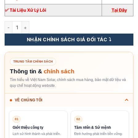
✅ Tài Liệu Xử Lý Lỗi
Tại Đây
Inverter Hòa Lưới FRONIUS 50KW 3 pha [Giá Sỉ] số lượng
NHẬN CHÍNH SÁCH GIÁ ĐỐI TÁC ⤵️
TRUNG TÂM CHÍNH SÁCH
Thông tin &
chính sách
Tìm hiểu về Việt Nam Solar, chính sách mua hàng, bảo mật dữ liệu và
quy chế hoạt động website.
VỀ CHÚNG TÔI
01
02
Giới thiệu công ty
Tầm nhìn & Sứ mệnh
Lịch sử hình thành và phát triển.
Định hướng phát triển bền vững.