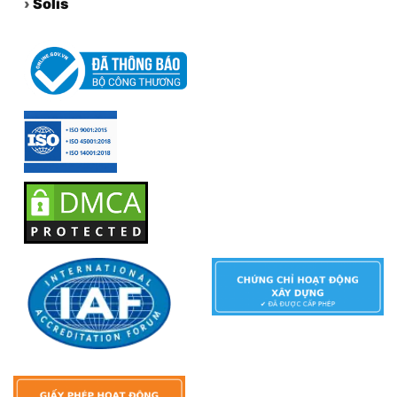
›
Solis