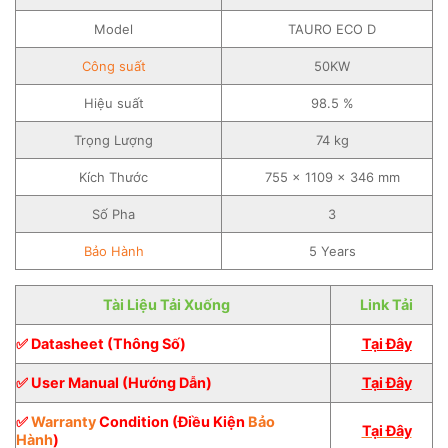
Model
TAURO ECO D
Công suất
50KW
Hiệu suất
98.5 %
Trọng Lượng
74 kg
Kích Thước
755 × 1109 × 346 mm
Số Pha
3
Bảo Hành
5 Years
Tài Liệu Tải Xuống
Link Tải
✅ Datasheet (Thông Số)
Tại Đây
✅ User Manual (Hướng Dẫn)
Tại Đây
✅
Warranty
Condition (Điều Kiện
Bảo
Tại Đây
Hành
)