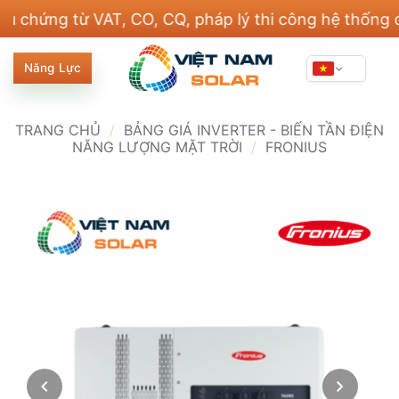
Bỏ
ng từ VAT, CO, CQ, pháp lý thi công hệ thống điện v
qua
nội
Năng Lực
dung
TRANG CHỦ
/
BẢNG GIÁ INVERTER - BIẾN TẦN ĐIỆN
NĂNG LƯỢNG MẶT TRỜI
/
FRONIUS