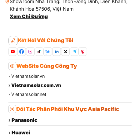
Showroom Nha Trang: Thôn Đông Dinh, Diên Khánh,
Khánh Hòa 57506, Việt Nam
Xem Chỉ Đường
Kết Nối Với Chúng Tôi
Zalo
WebSite Cùng Công Ty
›
Vietnamsolar.vn
›
Vietnamsolar.com.vn
›
Vietnamsolar.net
Đối Tác Phân Phối Khu Vực Asia Pacific
›
Panasonic
›
Huawei