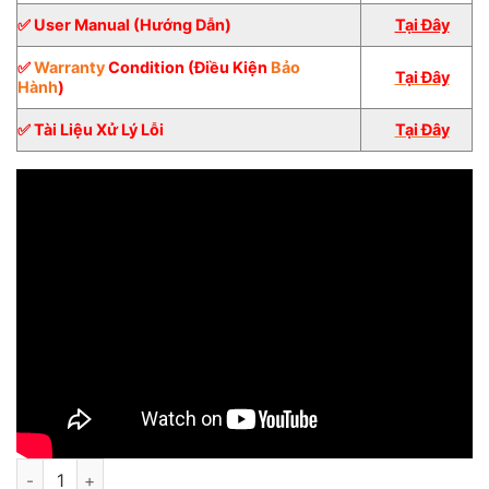
✅ User Manual (Hướng Dẫn)
Tại Đây
✅
Warranty
Condition (Điều Kiện
Bảo
Tại Đây
Hành
)
✅ Tài Liệu Xử Lý Lỗi
Tại Đây
.
Inverter Hòa Lưới Growatt 6KW 1 pha [Giá Sỉ] số lượng