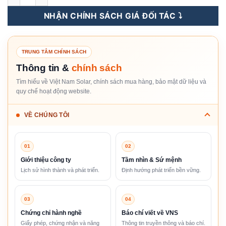
NHẬN CHÍNH SÁCH GIÁ ĐỐI TÁC ⤵️
TRUNG TÂM CHÍNH SÁCH
Thông tin &
chính sách
Tìm hiểu về Việt Nam Solar, chính sách mua hàng, bảo mật dữ liệu và
quy chế hoạt động website.
VỀ CHÚNG TÔI
01
02
Giới thiệu công ty
Tầm nhìn & Sứ mệnh
Lịch sử hình thành và phát triển.
Định hướng phát triển bền vững.
03
04
Chứng chỉ hành nghề
Báo chí viết về VNS
Giấy phép, chứng nhận và năng
Thông tin truyền thông và báo chí.