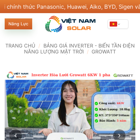
Bỏ
h thức Panasonic, Huawei, Aiko, BYD, Sigen và 20 t
qua
nội
Năng Lực
dung
TRANG CHỦ
/
BẢNG GIÁ INVERTER - BIẾN TẦN ĐIỆN
NĂNG LƯỢNG MẶT TRỜI
/
GROWATT