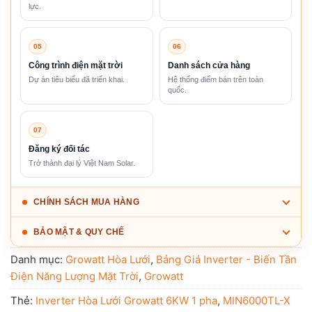
lực.
05
06
Công trình điện mặt trời
Danh sách cửa hàng
Dự án tiêu biểu đã triển khai.
Hệ thống điểm bán trên toàn
quốc.
07
Đăng ký đối tác
Trở thành đại lý Việt Nam Solar.
CHÍNH SÁCH MUA HÀNG
BẢO MẬT & QUY CHẾ
Danh mục:
Growatt Hòa Lưới
,
Bảng Giá Inverter - Biến Tần
Điện Năng Lượng Mặt Trời
,
Growatt
Thẻ:
Inverter Hòa Lưới Growatt 6KW 1 pha
,
MIN6000TL-X