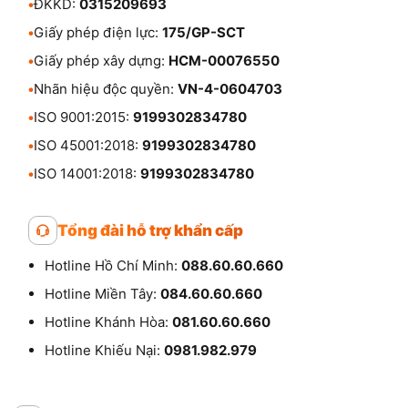
•
ĐKKD:
0315209693
•
Giấy phép điện lực:
175/GP-SCT
•
Giấy phép xây dựng:
HCM-00076550
•
Nhãn hiệu độc quyền:
VN-4-0604703
•
ISO 9001:2015:
9199302834780
•
ISO 45001:2018:
9199302834780
•
ISO 14001:2018:
9199302834780
Tổng đài hỗ trợ khẩn cấp
Hotline Hồ Chí Minh:
088.60.60.660
Hotline Miền Tây:
084.60.60.660
Hotline Khánh Hòa:
081.60.60.660
Hotline Khiếu Nại:
0981.982.979