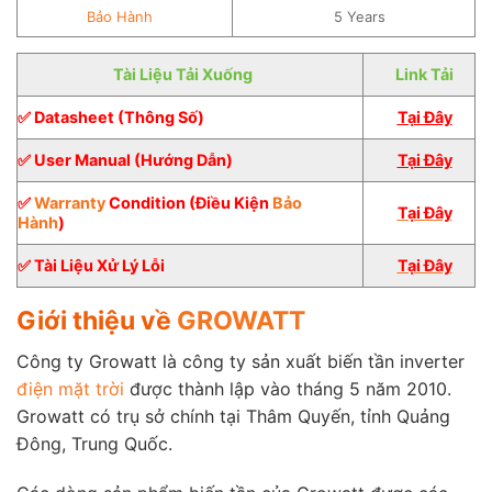
Bảo Hành
5 Years
Tài Liệu Tải Xuống
Link Tải
✅ Datasheet (Thông Số)
Tại Đây
✅ User Manual (Hướng Dẫn)
Tại Đây
✅
Warranty
Condition (Điều Kiện
Bảo
Tại Đây
Hành
)
✅ Tài Liệu Xử Lý Lỗi
Tại Đây
Giới thiệu về
GROWATT
Công ty Growatt là công ty sản xuất biến tần inverter
điện mặt trời
được thành lập vào tháng 5 năm 2010.
Growatt có trụ sở chính tại Thâm Quyến, tỉnh Quảng
Đông, Trung Quốc.