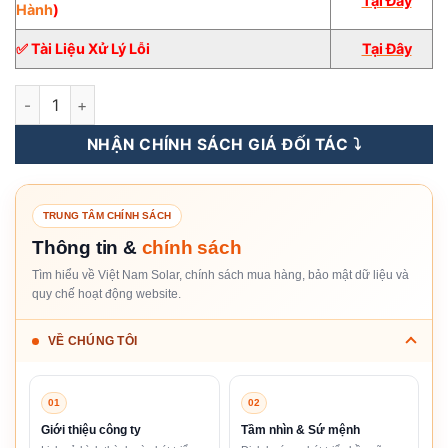
Tại Đây
Hành
)
✅ Tài Liệu Xử Lý Lỗi
Tại Đây
Inverter Hybrid FRONIUS 5KW 1 pha [Giá Sỉ] số lượng
NHẬN CHÍNH SÁCH GIÁ ĐỐI TÁC ⤵️
TRUNG TÂM CHÍNH SÁCH
Thông tin &
chính sách
Tìm hiểu về Việt Nam Solar, chính sách mua hàng, bảo mật dữ liệu và
quy chế hoạt động website.
VỀ CHÚNG TÔI
01
02
Giới thiệu công ty
Tầm nhìn & Sứ mệnh