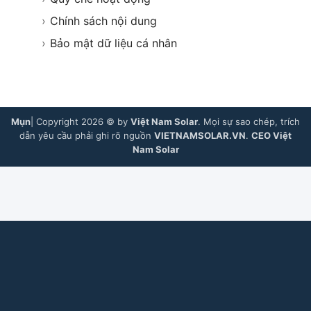
›
Chính sách nội dung
›
Bảo mật dữ liệu cá nhân
Mụn
| Copyright 2026 © by
Việt Nam Solar
. Mọi sự sao chép, trích
dẫn yêu cầu phải ghi rõ nguồn
VIETNAMSOLAR.VN
.
CEO Việt
Nam Solar