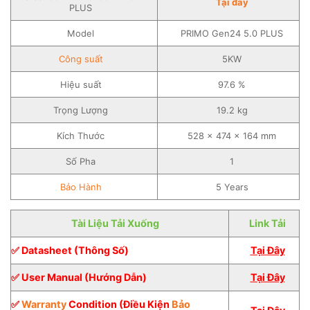
Tại đây
PLUS
Model
PRIMO Gen24 5.0 PLUS
Công suất
5KW
Hiệu suất
97.6 %
Trọng Lượng
19.2 kg
Kích Thước
528 × 474 × 164 mm
Số Pha
1
Bảo Hành
5 Years
Tài Liệu Tải Xuống
Link Tải
✅ Datasheet (Thông Số)
Tại Đây
✅ User Manual (Hướng Dẫn)
Tại Đây
✅
Warranty
Condition (Điều Kiện
Bảo