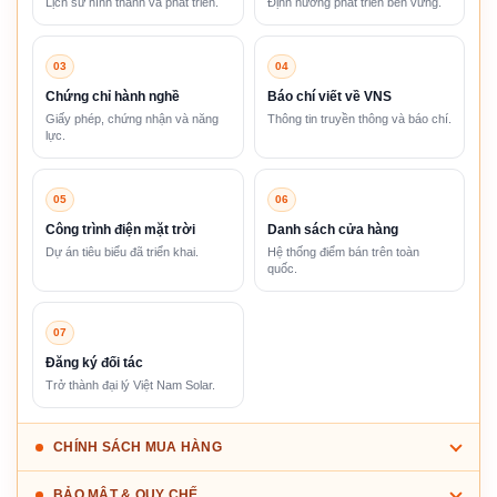
Lịch sử hình thành và phát triển.
Định hướng phát triển bền vững.
03
04
Chứng chỉ hành nghề
Báo chí viết về VNS
Giấy phép, chứng nhận và năng
Thông tin truyền thông và báo chí.
lực.
05
06
Công trình điện mặt trời
Danh sách cửa hàng
Dự án tiêu biểu đã triển khai.
Hệ thống điểm bán trên toàn
quốc.
07
Đăng ký đối tác
Trở thành đại lý Việt Nam Solar.
CHÍNH SÁCH MUA HÀNG
BẢO MẬT & QUY CHẾ