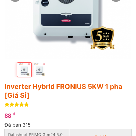
Inverter Hybrid FRONIUS 5KW 1 pha
[Giá Sỉ]
5
4
trên 5
₫
88
dựa trên
đánh giá
Đã bán 315
Datasheet PRIMO Gen24 5.0