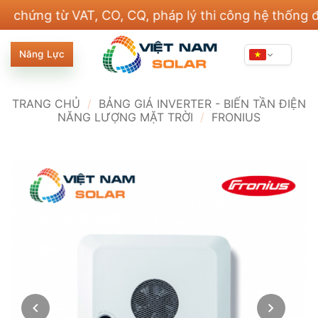
Bỏ
g từ VAT, CO, CQ, pháp lý thi công hệ thống điện v
qua
nội
Năng Lực
dung
TRANG CHỦ
/
BẢNG GIÁ INVERTER - BIẾN TẦN ĐIỆN
NĂNG LƯỢNG MẶT TRỜI
/
FRONIUS