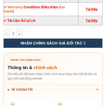
✅
Warranty
Condition (Điều Kiện
Bảo
Tại
Đâ
y
Hành
)
✅ Tài Liệu Xử Lý Lỗi
Tại Đây
Inverter Hybrid Goodwe 6KW 1 pha [Giá Sỉ] số lượng
NHẬN CHÍNH SÁCH GIÁ ĐỐI TÁC ⤵️
TRUNG TÂM CHÍNH SÁCH
Thông tin &
chính sách
Tìm hiểu về Việt Nam Solar, chính sách mua hàng, bảo mật dữ liệu và
quy chế hoạt động website.
VỀ CHÚNG TÔI
01
02