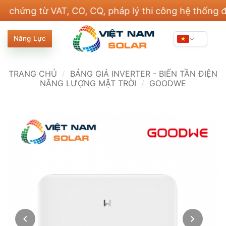
Bỏ
ng từ VAT, CO, CQ, pháp lý thi công hệ thống điện v
qua
nội
Năng Lực
dung
TRANG CHỦ
/
BẢNG GIÁ INVERTER - BIẾN TẦN ĐIỆN
NĂNG LƯỢNG MẶT TRỜI
/
GOODWE