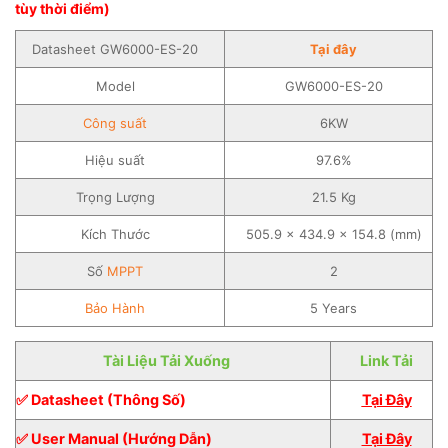
tùy thời điểm)
Datasheet GW6000-ES-20
Tại đây
Model
GW6000-ES-20
Công suất
6KW
Hiệu suất
97.6%
Trọng Lượng
21.5 Kg
Kích Thước
505.9 × 434.9 × 154.8 (mm)
Số
MPPT
2
Bảo Hành
5 Years
Tài Liệu Tải Xuống
Link Tải
✅ Datasheet (Thông Số)
Tại Đây
✅ User Manual (Hướng Dẫn)
Tại Đây