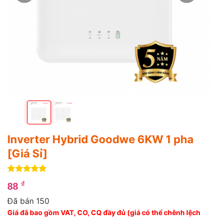
Inverter Hybrid Goodwe 6KW 1 pha
[Giá Sỉ]
5
4
trên 5
₫
88
dựa trên
đánh giá
Đã bán 150
Giá đã bao gồm VAT, CO, CQ đầy đủ (giá có thể chênh lệch