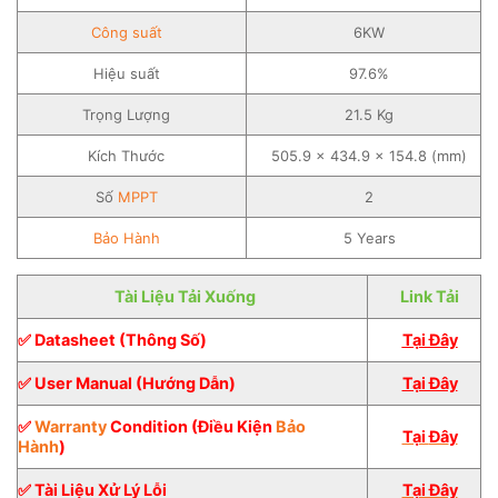
Công suất
6KW
Hiệu suất
97.6%
Trọng Lượng
21.5 Kg
Kích Thước
505.9 × 434.9 × 154.8 (mm)
Số
MPPT
2
Bảo Hành
5 Years
Tài Liệu Tải Xuống
Link Tải
✅ Datasheet (Thông Số)
Tại Đây
✅ User Manual (Hướng Dẫn)
Tại Đây
✅
Warranty
Condition (Điều Kiện
Bảo
Tại
Đâ
y
Hành
)
✅ Tài Liệu Xử Lý Lỗi
Tại Đây