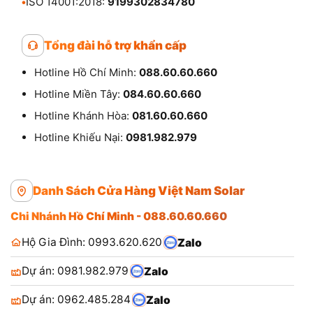
•
ISO 14001:2018:
9199302834780
Tổng đài hỗ trợ khẩn cấp
Hotline Hồ Chí Minh:
088.60.60.660
Hotline Miền Tây:
084.60.60.660
Hotline Khánh Hòa:
081.60.60.660
Hotline Khiếu Nại:
0981.982.979
Danh Sách Cửa Hàng Việt Nam Solar
Chi Nhánh Hồ Chí Minh - 088.60.60.660
Hộ Gia Đình: 0993.620.620
Zalo
Dự án: 0981.982.979
Zalo
Dự án: 0962.485.284
Zalo