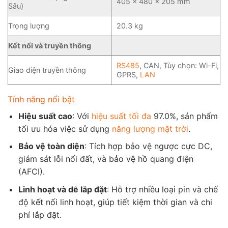
405 x 480 x 205 mm
Sâu)
Trọng lượng
20.3 kg
Kết nối và truyền thông
RS485
, CAN, Tùy chọn: Wi-Fi,
Giao diện truyền thông
GPRS,
LAN
Tính năng nổi bật
Hiệu suất cao
: Với
hiệu suất tối đa
97.0%, sản phẩm
tối ưu hóa việc sử dụng
năng lượng mặt trời
.
Bảo vệ toàn diện
: Tích hợp bảo vệ ngược cực DC,
giám sát lỗi nối đất, và bảo vệ hồ quang điện
(AFCI).
Linh hoạt và dễ lắp đặt
: Hỗ trợ nhiều loại pin và chế
độ kết nối linh hoạt, giúp tiết kiệm thời gian và chi
phí lắp đặt.