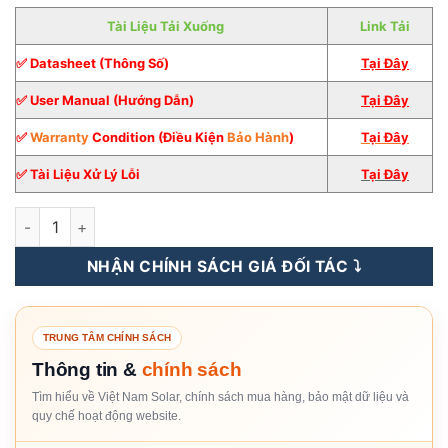
Tài Liệu Tải Xuống
Link Tải
✅ Datasheet (Thông Số)
Tại Đây
✅ User Manual (Hướng Dẫn)
Tại Đây
✅
Warranty
Condition (Điều Kiện
Bảo Hành
)
Tại
Đ
â
y
✅ Tài Liệu Xử Lý Lỗi
Tại Đây
Inverter Hybrid Solis 3KW 1 Pha Plus [Giá Sỉ] số lượng
NHẬN CHÍNH SÁCH GIÁ ĐỐI TÁC ⤵️
TRUNG TÂM CHÍNH SÁCH
Thông tin &
chính sách
Tìm hiểu về Việt Nam Solar, chính sách mua hàng, bảo mật dữ liệu và
quy chế hoạt động website.