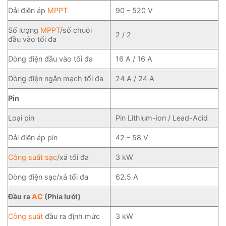
Dải điện áp
MPPT
90 – 520 V
Số lượng
MPPT
/số chuỗi
2 / 2
đầu vào tối đa
Dòng điện đầu vào tối đa
16 A / 16 A
Dòng điện ngắn mạch tối đa
24 A / 24 A
Pin
Loại pin
Pin Lithium-ion / Lead-Acid
Dải điện áp pin
42 – 58 V
Công suất sạc
/xả tối đa
3 kW
Dòng điện sạc/xả tối đa
62.5 A
Đầu ra
AC
(Phía lưới)
Công suất
đầu ra định mức
3 kW