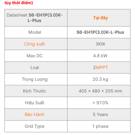
tùy thời điểm)
Datasheet
S6-EH1P(3.0)K-
Tại đây
L-Plus
Model
S6-EH1P(3.0)K-L-Plus
Công suất
3KW
Max DC
4.8 kW
Loại
2
MPPT
Trọng Lượng
20.3 kg
Kích Thước
405 x 480 x 205 mm
Hiệu Suất
> 97.0%
Bảo Hành
5 Years
Grid Type
1 phase