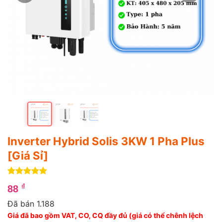
Inverter Hybrid Solis 3KW 1 Pha Plus
[Giá Sỉ]
5
4
trên 5
₫
88
dựa trên
đánh giá
Đã bán 1.188
Giá đã bao gồm VAT, CO, CQ đầy đủ (giá có thể chênh lệch