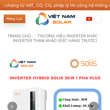
Bỏ
ng từ VAT, CO, CQ, pháp lý thi công hệ thống điện 
qua
nội
Năng Lực
dung
TRANG CHỦ
/
THƯƠNG HIỆU INVERTER KHÁC
/
INVERTER THAM KHẢO (ĐẶT HÀNG TRƯỚC)