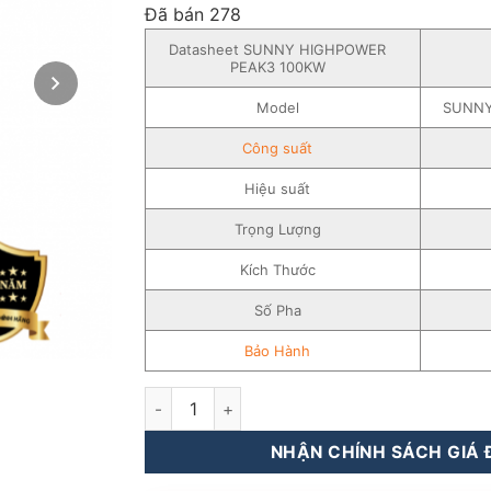
đánh giá
Đã bán 278
Datasheet SUNNY HIGHPOWER
PEAK3 100KW
Model
SUNNY
Công suất
Hiệu suất
Trọng Lượng
Kích Thước
Số Pha
Bảo Hành
Inverter Hòa Lưới SMA 100KW – 3 pha – Bi
NHẬN CHÍNH SÁCH GIÁ Đ