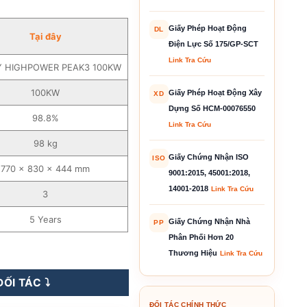
Giấy Phép Hoạt Động
DL
Tại đây
Điện Lực Số 175/GP-SCT
Link Tra Cứu
 HIGHPOWER PEAK3 100KW
100KW
Giấy Phép Hoạt Động Xây
XD
Dựng Số HCM-00076550
98.8%
Link Tra Cứu
98 kg
Giấy Chứng Nhận ISO
ISO
770 x 830 x 444 mm
9001:2015, 45001:2018,
14001-2018
Link Tra Cứu
3
5 Years
Giấy Chứng Nhận Nhà
PP
Phân Phối Hơn 20
ến Tần Hòa Lưới – SUNNY HIGHPOWER PEAK3 100KW số lượng
Thương Hiệu
Link Tra Cứu
ỐI TÁC ⤵️
ĐỐI TÁC CHÍNH THỨC