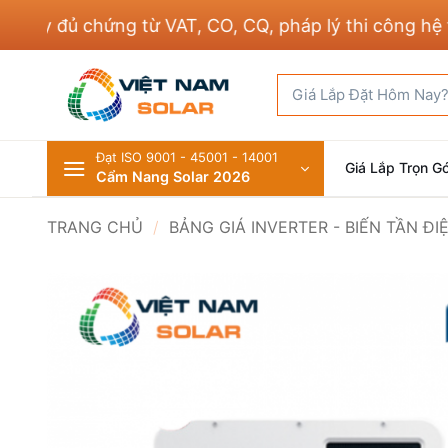
Bỏ
 đủ chứng từ VAT, CO, CQ, pháp lý thi công hệ thốn
qua
nội
Tìm
dung
kiếm:
Đạt ISO 9001 - 45001 - 14001
Giá Lắp Trọn Gó
Cẩm Nang Solar 2026
TRANG CHỦ
/
BẢNG GIÁ INVERTER - BIẾN TẦN Đ