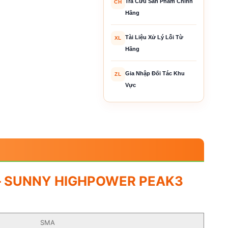
Tra Cứu Sản Phẩm Chính
CH
Hãng
Tài Liệu Xử Lý Lỗi Từ
XL
Hãng
Gia Nhập Đối Tác Khu
ZL
Vực
ưới – SUNNY HIGHPOWER PEAK3
SMA