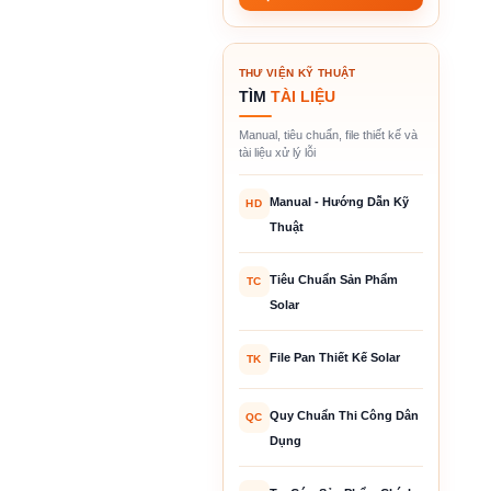
THƯ VIỆN KỸ THUẬT
TÌM
TÀI LIỆU
Manual, tiêu chuẩn, file thiết kế và
tài liệu xử lý lỗi
Manual - Hướng Dẫn Kỹ
HD
Thuật
Tiêu Chuẩn Sản Phẩm
TC
Solar
File Pan Thiết Kế Solar
TK
Quy Chuẩn Thi Công Dân
QC
Dụng