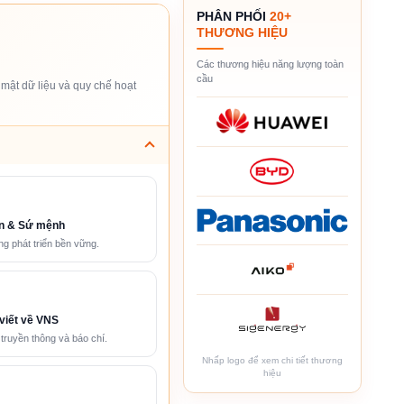
PHÂN PHỐI
20+
THƯƠNG HIỆU
Các thương hiệu năng lượng toàn
cầu
mật dữ liệu và quy chế hoạt
n & Sứ mệnh
g phát triển bền vững.
viết về VNS
 truyền thông và báo chí.
Nhấp logo để xem chi tiết thương
hiệu