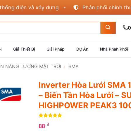
g điện và xây dựng
Phân phối chính thức Pan
0
i
Giá Thiết Bị
Giải Pháp
Dự Án
Nhà Phân Phối
IỆN NĂNG LƯỢNG MẶT TRỜI
/
SMA
Inverter Hòa Lưới SMA 
– Biến Tần Hòa Lưới – 
HIGHPOWER PEAK3 1
5
4
trên 5
₫
88
dựa trên