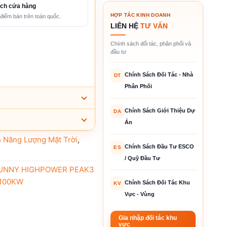
ch cửa hàng
HỢP TÁC KINH DOANH
điểm bán trên toàn quốc.
LIÊN HỆ
TƯ VẤN
Chính sách đối tác, phân phối và
đầu tư
Chính Sách Đối Tác - Nhà
DT
Phân Phối
Chính Sách Giới Thiệu Dự
DA
Án
n Năng Lượng Mặt Trời
,
Chính Sách Đầu Tư ESCO
ES
/ Quỹ Đầu Tư
UNNY HIGHPOWER PEAK3
100KW
Chính Sách Đối Tác Khu
KV
Vực - Vùng
Gia nhập đối tác khu
vực