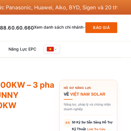
asonic, Huawei, Aiko, BYD, Sigen và 20 thương hiệu
Xem danh sách chi nhánh
88.60.60.660
BÁO GIÁ
Năng Lực EPC
100KW – 3 pha
HỒ SƠ NĂNG LỰC
SUNNY
VỀ
VIỆT NAM SOLAR
00KW
Năng lực, pháp lý và chứng nhận
doanh nghiệp
50 Kỹ Sư Sẵn Sàng Hỗ Trợ
KS
Kỹ Thuật
Link Tra Cứu