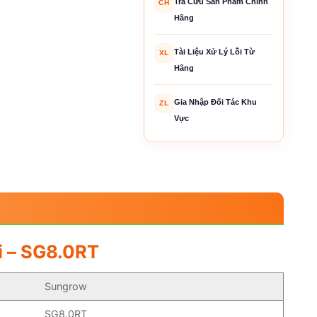
Tra Cứu Sản Phẩm Chính
CH
Hãng
Tài Liệu Xử Lý Lỗi Từ
XL
Hãng
Gia Nhập Đối Tác Khu
ZL
Vực
i – SG8.0RT
Sungrow
SG8.0RT