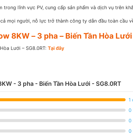
 trong lĩnh vực PV, cung cấp sản phẩm và dịch vụ trên khắ
cả mọi người, nỗ lực trở thành công ty dẫn đầu toàn cầu 
grow 8KW – 3 pha – Biến Tần Hòa Lướ
 Hòa Lưới – SG8.0RT:
Tại đây
8KW - 3 pha - Biến Tần Hòa Lưới - SG8.0RT
1
0
0
0