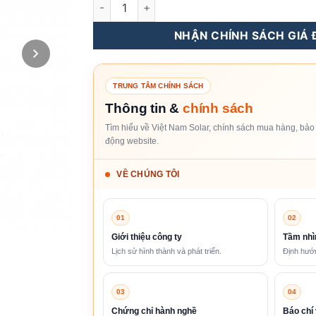
Inverter Hòa Lưới Sungrow 8KW - 3 pha - Biế
NHẬN CHÍNH SÁCH GIÁ Đ
TRUNG TÂM CHÍNH SÁCH
Thông tin &
chính sách
Tìm hiểu về Việt Nam Solar, chính sách mua hàng, bảo 
động website.
VỀ CHÚNG TÔI
01
02
Giới thiệu công ty
Tầm nhì
Lịch sử hình thành và phát triển.
Định hướn
03
04
Chứng chỉ hành nghề
Báo chí 