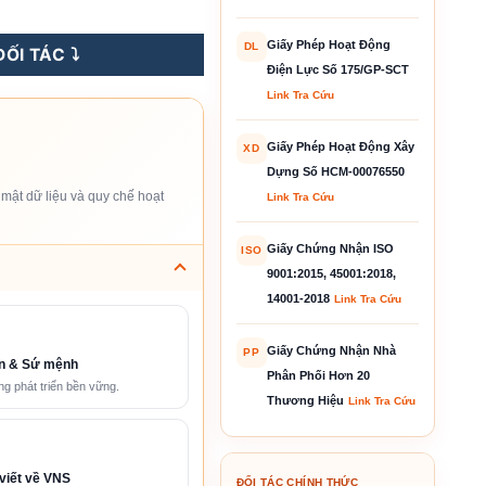
n Tần Hòa Lưới - SG8.0RT số lượng
Giấy Phép Hoạt Động
DL
ỐI TÁC ⤵️
Điện Lực Số 175/GP-SCT
Link Tra Cứu
Giấy Phép Hoạt Động Xây
XD
Dựng Số HCM-00076550
mật dữ liệu và quy chế hoạt
Link Tra Cứu
Giấy Chứng Nhận ISO
ISO
9001:2015, 45001:2018,
14001-2018
Link Tra Cứu
Giấy Chứng Nhận Nhà
PP
n & Sứ mệnh
Phân Phối Hơn 20
g phát triển bền vững.
Thương Hiệu
Link Tra Cứu
viết về VNS
ĐỐI TÁC CHÍNH THỨC