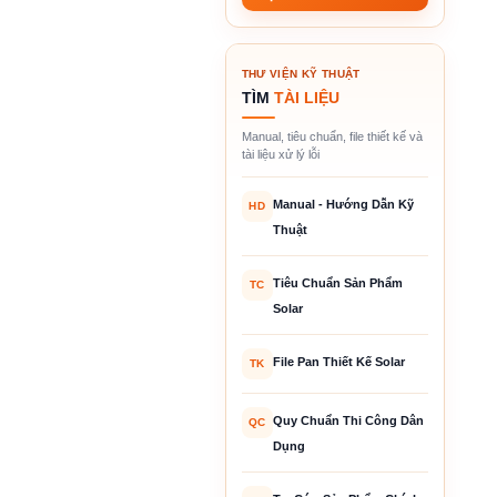
THƯ VIỆN KỸ THUẬT
TÌM
TÀI LIỆU
Manual, tiêu chuẩn, file thiết kế và
tài liệu xử lý lỗi
Manual - Hướng Dẫn Kỹ
HD
Thuật
Tiêu Chuẩn Sản Phẩm
TC
Solar
File Pan Thiết Kế Solar
TK
Quy Chuẩn Thi Công Dân
QC
Dụng