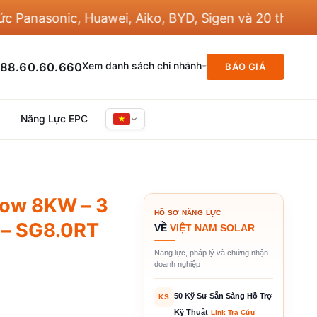
anasonic, Huawei, Aiko, BYD, Sigen và 20 thương hiệ
Xem danh sách chi nhánh
88.60.60.660
BÁO GIÁ
Năng Lực EPC
row 8KW – 3
HỒ SƠ NĂNG LỰC
i – SG8.0RT
VỀ
VIỆT NAM SOLAR
Năng lực, pháp lý và chứng nhận
doanh nghiệp
50 Kỹ Sư Sẵn Sàng Hỗ Trợ
KS
Kỹ Thuật
Link Tra Cứu