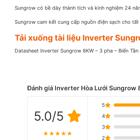
Sungrow có bề dày thành tích và kinh nghiệm 24 năm
Sungrow cam kết cung cấp nguồn điện sạch cho tất 
Tải xuống tài liệu Inverter Sun
Datasheet Inverter Sungrow 8KW – 3 pha – Biến Tần
Đánh giá Inverter Hòa Lưới Sungrow 
5
5.0/5
4
3
★
★
★
★
★
2