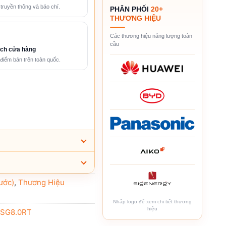
 truyền thông và báo chí.
PHÂN PHỐI
20+
THƯƠNG HIỆU
Các thương hiệu năng lượng toàn
cầu
ch cửa hàng
điểm bán trên toàn quốc.
ước)
,
Thương Hiệu
Nhấp logo để xem chi tiết thương
hiệu
,
SG8.0RT