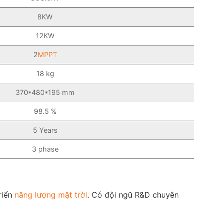
8KW
12KW
2
MPPT
18 kg
370*480*195 mm
98.5 %
5 Years
3 phase
riển
năng lượng mặt trời
. Có đội ngũ R&D chuyên