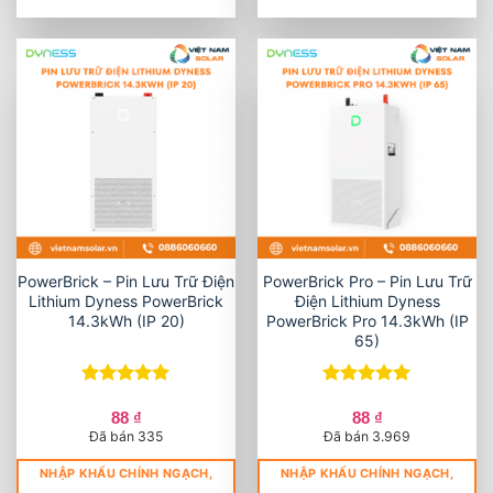
PowerBrick – Pin Lưu Trữ Điện
PowerBrick Pro – Pin Lưu Trữ
Lithium Dyness PowerBrick
Điện Lithium Dyness
14.3kWh (IP 20)
PowerBrick Pro 14.3kWh (IP
65)
Được xếp
Được xếp
hạng
5
5
hạng
5
5
88
₫
88
₫
sao
sao
Đã bán 335
Đã bán 3.969
NHẬP KHẨU CHÍNH NGẠCH,
NHẬP KHẨU CHÍNH NGẠCH,