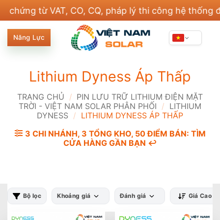
Bỏ
ng từ VAT, CO, CQ, pháp lý thi công hệ thống điện v
qua
nội
Năng Lực
dung
Lithium Dyness Áp Thấp
TRANG CHỦ
/
PIN LƯU TRỮ LITHIUM ĐIỆN MẶT
TRỜI - VIỆT NAM SOLAR PHÂN PHỐI
/
LITHIUM
DYNESS
/
LITHIUM DYNESS ÁP THẤP
3 CHI NHÁNH, 3 TỔNG KHO, 50 ĐIỂM BÁN: TÌM
CỬA HÀNG GẦN BẠN ↩️
Bộ lọc
Khoảng giá
Đánh giá
Giá Cao -