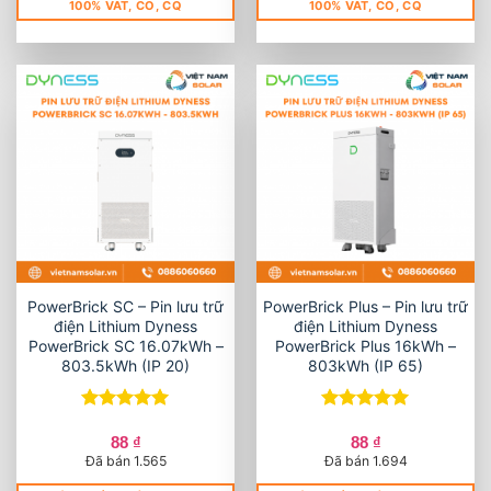
100% VAT, CO, CQ
100% VAT, CO, CQ
PowerBrick SC – Pin lưu trữ
PowerBrick Plus – Pin lưu trữ
điện Lithium Dyness
điện Lithium Dyness
PowerBrick SC 16.07kWh –
PowerBrick Plus 16kWh –
803.5kWh (IP 20)
803kWh (IP 65)
Được xếp
Được xếp
hạng
5
5
hạng
5
5
88
₫
88
₫
sao
sao
Đã bán 1.565
Đã bán 1.694