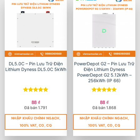
DL5.0C – Pin Lưu Trữ Điện
PowerDepot G2 – Pin Lưu Trữ
Lithium Dyness DL5.0C 5kWh
Điện Lithium Dyness
PowerDepot G2 5.12kWh –
256kWh (IP 66)
Được xếp
Được xếp
hạng
5
5
hạng
5
5
88
₫
88
₫
sao
sao
Đã bán 1.791
Đã bán 1.868
NHẬP KHẨU CHÍNH NGẠCH,
NHẬP KHẨU CHÍNH NGẠCH,
100% VAT, CO, CQ
100% VAT, CO, CQ