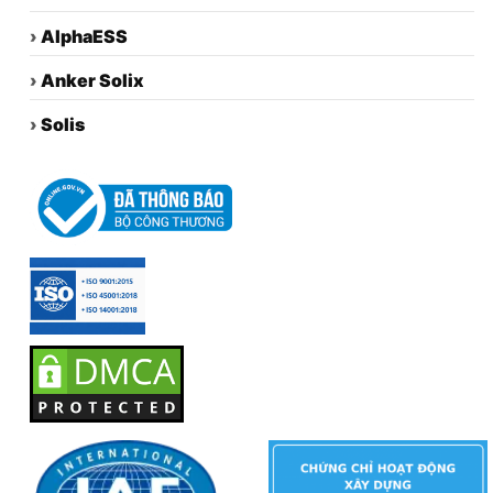
›
AlphaESS
›
Anker Solix
›
Solis