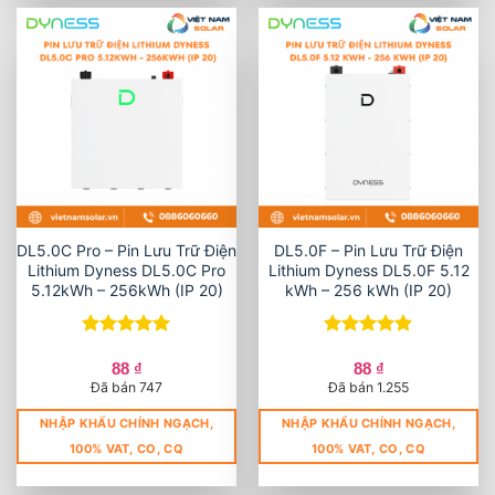
DL5.0C Pro – Pin Lưu Trữ Điện
DL5.0F – Pin Lưu Trữ Điện
Lithium Dyness DL5.0C Pro
Lithium Dyness DL5.0F 5.12
5.12kWh – 256kWh (IP 20)
kWh – 256 kWh (IP 20)
Được xếp
Được xếp
hạng
5
5
hạng
5
5
88
₫
88
₫
sao
sao
Đã bán 747
Đã bán 1.255
NHẬP KHẨU CHÍNH NGẠCH,
NHẬP KHẨU CHÍNH NGẠCH,
100% VAT, CO, CQ
100% VAT, CO, CQ