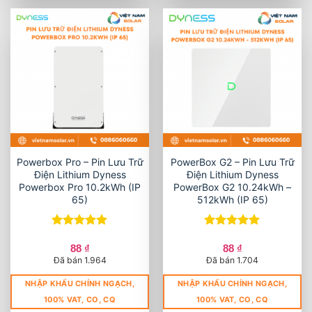
Powerbox Pro – Pin Lưu Trữ
PowerBox G2 – Pin Lưu Trữ
Điện Lithium Dyness
Điện Lithium Dyness
Powerbox Pro 10.2kWh (IP
PowerBox G2 10.24kWh –
65)
512kWh (IP 65)
Được xếp
Được xếp
hạng
5
5
hạng
5
5
88
₫
88
₫
sao
sao
Đã bán 1.964
Đã bán 1.704
NHẬP KHẨU CHÍNH NGẠCH,
NHẬP KHẨU CHÍNH NGẠCH,
100% VAT, CO, CQ
100% VAT, CO, CQ