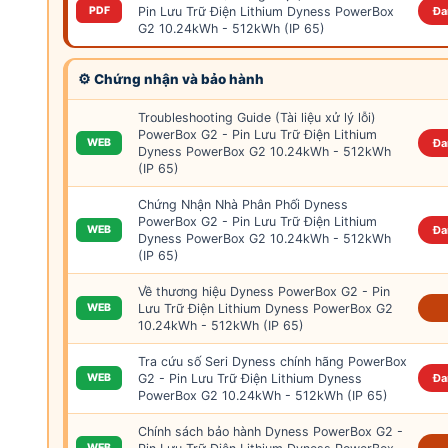
Pin Lưu Trữ Điện Lithium Dyness PowerBox
PDF
Đa
G2 10.24kWh - 512kWh (IP 65)
⚙ Chứng nhận và bảo hành
Troubleshooting Guide (Tài liệu xử lý lỗi)
PowerBox G2 - Pin Lưu Trữ Điện Lithium
WEB
Đa
Dyness PowerBox G2 10.24kWh - 512kWh
(IP 65)
Chứng Nhận Nhà Phân Phối Dyness
PowerBox G2 - Pin Lưu Trữ Điện Lithium
WEB
Đa
Dyness PowerBox G2 10.24kWh - 512kWh
(IP 65)
Về thương hiệu Dyness PowerBox G2 - Pin
Lưu Trữ Điện Lithium Dyness PowerBox G2
WEB
10.24kWh - 512kWh (IP 65)
Tra cứu số Seri Dyness chính hãng PowerBox
G2 - Pin Lưu Trữ Điện Lithium Dyness
WEB
Đa
PowerBox G2 10.24kWh - 512kWh (IP 65)
Chính sách bảo hành Dyness PowerBox G2 -
WEB