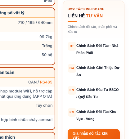
IP65
HỢP TÁC KINH DOANH
ông số vật lý
LIÊN HỆ
TƯ VẤN
710 / 165 / 640mm
Chính sách đối tác, phân phối và
đầu tư
99.7kg
Trắng
Chính Sách Đối Tác - Nhà
DT
Phân Phối
50 bộ
Chính Sách Giới Thiệu Dự
DA
 an toàn
Án
CAN /
RS485
Chính Sách Đầu Tư ESCO
ES
 hợp module WiFi, hỗ trợ cập
hật qua ứng dụng (APP OTA)
/ Quỹ Đầu Tư
Tùy chọn
Chính Sách Đối Tác Khu
KV
Vực - Vùng
 hợp bình chữa cháy aerosol
Gia nhập đối tác khu
ng thích
vực