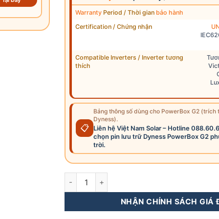
Tại Đây
Warranty
Period / Thời gian
bảo hành
Certification / Chứng nhận
UN
IEC62
Compatible Inverters / Inverter tương
Tươn
thích
Vic
Lu
Bảng thông số dùng cho PowerBox G2 (trích 
Dyness).
📋
Liên hệ Việt Nam Solar – Hotline 088.60.
chọn pin lưu trữ Dyness PowerBox G2 ph
trời.
PowerBox G2 - Pin Lưu Trữ Điện Lithium Dyn
NHẬN CHÍNH SÁCH GIÁ Đ