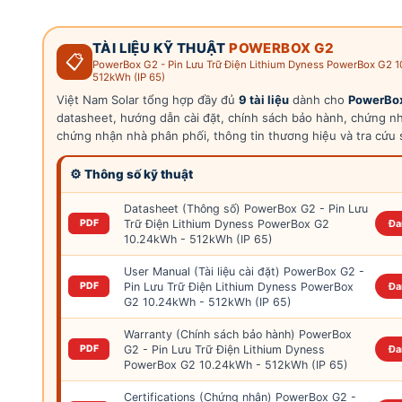
TÀI LIỆU KỸ THUẬT
POWERBOX G2
📋
PowerBox G2 - Pin Lưu Trữ Điện Lithium Dyness PowerBox G2 
512kWh (IP 65)
Việt Nam Solar tổng hợp đầy đủ
9 tài liệu
dành cho
PowerBo
datasheet, hướng dẫn cài đặt, chính sách bảo hành, chứng nhậ
chứng nhận nhà phân phối, thông tin thương hiệu và tra cứu s
⚙ Thông số kỹ thuật
Datasheet (Thông số) PowerBox G2 - Pin Lưu
Trữ Điện Lithium Dyness PowerBox G2
PDF
Đa
10.24kWh - 512kWh (IP 65)
User Manual (Tài liệu cài đặt) PowerBox G2 -
Pin Lưu Trữ Điện Lithium Dyness PowerBox
PDF
Đa
G2 10.24kWh - 512kWh (IP 65)
Warranty (Chính sách bảo hành) PowerBox
G2 - Pin Lưu Trữ Điện Lithium Dyness
PDF
Đa
PowerBox G2 10.24kWh - 512kWh (IP 65)
Certifications (Chứng nhận) PowerBox G2 -