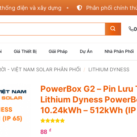
điện và xây dựng
Phân phối chính thức Pana
0
i
Giá Thiết Bị
Giải Pháp
Dự Án
Nhà Phân Phối
RỜI - VIỆT NAM SOLAR PHÂN PHỐI
/
LITHIUM DYNESS
PowerBox G2 – Pin Lưu 
Lithium Dyness PowerB
10.24kWh – 512kWh (IP
5
1
trên 5
₫
88
dựa trên