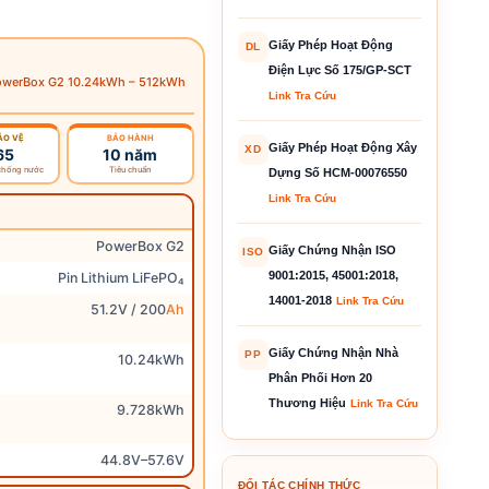
Giấy Phép Hoạt Động
DL
Điện Lực Số 175/GP-SCT
 PowerBox G2 10.24kWh – 512kWh
Link Tra Cứu
ẢO VỆ
BẢO HÀNH
Giấy Phép Hoạt Động Xây
XD
65
10 năm
chống nước
Tiêu chuẩn
Dựng Số HCM-00076550
Link Tra Cứu
PowerBox G2
Giấy Chứng Nhận ISO
ISO
9001:2015, 45001:2018,
Pin Lithium LiFePO₄
14001-2018
Link Tra Cứu
51.2V / 200
Ah
Giấy Chứng Nhận Nhà
PP
10.24kWh
Phân Phối Hơn 20
Thương Hiệu
Link Tra Cứu
9.728kWh
44.8V–57.6V
ĐỐI TÁC CHÍNH THỨC