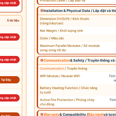
Protection Level / Cấp bảo vệ
ng cập nhật
⚙
Installation & Physical Data / Lắp đặt và th
Dimension (
W
/D/H) / Kích thước
5 tài liệu
(rộng/sâu/cao)
Net Weight / Khối lượng tịnh
ng cập nhật
Color / Màu sắc
Maximum Parallel Modules / Số module
song song tối đa
ng cập nhật
⚙
Communication
& Safety / Truyền thông và
Communication
/ Truyền thông
WIFI Module / Module WiFi
Tích
Tại Đây
n
Battery Heating Function / Chức năng
tự sưởi
ng cập nhật
Active Fire Protection / Phòng cháy
Tích
chủ động
⚙
Warranty
& Compatibility /
Bảo hành
và tươ