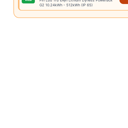
Pin Lưu Trữ Điện Lithium Dyness PowerBox
G2 10.24kWh - 512kWh (IP 65)