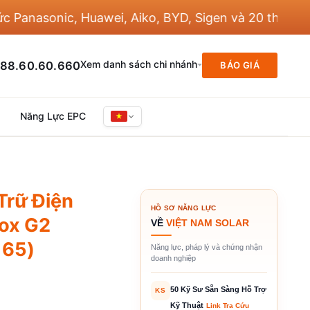
sonic, Huawei, Aiko, BYD, Sigen và 20 thương hiệu 
Xem danh sách chi nhánh
88.60.60.660
BÁO GIÁ
Năng Lực EPC
Trữ Điện
HỒ SƠ NĂNG LỰC
ox G2
VỀ
VIỆT NAM SOLAR
 65)
Năng lực, pháp lý và chứng nhận
doanh nghiệp
50 Kỹ Sư Sẵn Sàng Hỗ Trợ
KS
Kỹ Thuật
Link Tra Cứu