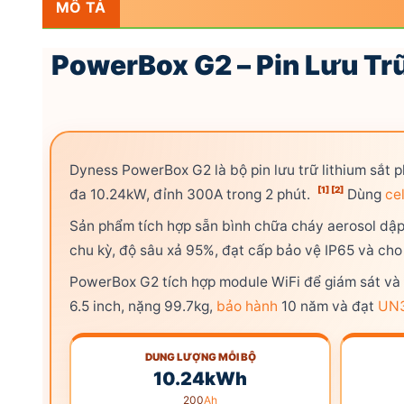
MÔ TẢ
PowerBox G2 – Pin Lưu T
Dyness PowerBox G2 là bộ pin lưu trữ lithium sắt 
[1]
[2]
đa 10.24kW, đỉnh 300A trong 2 phút.
Dùng
cel
Sản phẩm tích hợp sẵn bình chữa cháy aerosol dập 
chu kỳ, độ sâu xả 95%, đạt cấp bảo vệ IP65 và cho
PowerBox G2 tích hợp module WiFi để giám sát và
6.5 inch, nặng 99.7kg,
bảo hành
10 năm và đạt
UN3
DUNG LƯỢNG MỖI BỘ
10.24kWh
200
Ah