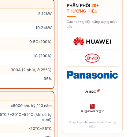
PHÂN PHỐI
20+
THƯƠNG HIỆU
5.12kW
Các thương hiệu năng lượng toàn
cầu
10.24kW
0.5C (100A)
1C (200A)
300A (2 phút, ở 25°C)
95%
≥8000 chu kỳ / 10 năm
°C / -20°C~55°C (khi có tự
sưởi)
Nhấp logo để xem chi tiết thương
hiệu
-20°C~55°C