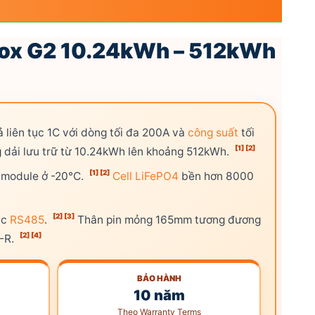
Box G2 10.24kWh – 512kWh
 liên tục 1C với dòng tối đa 200A và
công suất
tối
[1]
[2]
g dải lưu trữ từ 10.24kWh lên khoảng 512kWh.
[1]
[2]
m module ở -20°C.
Cell
LiFePO4
bền hơn 8000
[2]
[3]
ặc
RS485
.
Thân pin mỏng 165mm tương đương
[2]
[4]
-R.
BẢO HÀNH
10 năm
Theo Warranty Terms