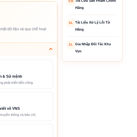
Tra Cứu Sản Phẩm Chính
CH
Hãng
Tài Liệu Xử Lý Lỗi Từ
XL
mật dữ liệu và quy chế hoạt
Hãng
Gia Nhập Đối Tác Khu
ZL
Vực
n & Sứ mệnh
g phát triển bền vững.
viết về VNS
 truyền thông và báo chí.