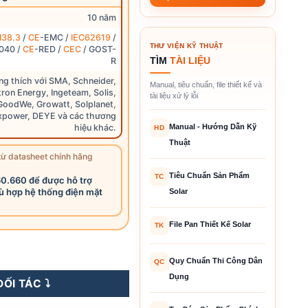
10 năm
38.3
/
CE
-EMC /
IEC62619
/
THƯ VIỆN KỸ THUẬT
040 /
CE
-RED /
CEC
/ GOST-
TÌM
TÀI LIỆU
R
g thích với SMA, Schneider,
Manual, tiêu chuẩn, file thiết kế và
tron Energy, Ingeteam, Solis,
tài liệu xử lý lỗi
GoodWe, Growatt, Solplanet,
xpower, DEYE và các thương
hiệu khác.
Manual - Hướng Dẫn Kỹ
HD
Thuật
từ datasheet chính hãng
Tiêu Chuẩn Sản Phẩm
TC
60.660 để được hỗ trợ
ù hợp hệ thống điện mặt
Solar
File Pan Thiết Kế Solar
TK
ess PowerBox G2 10.24kWh - 512kWh (IP 65) số lượng
Quy Chuẩn Thi Công Dân
QC
Dụng
ỐI TÁC ⤵️