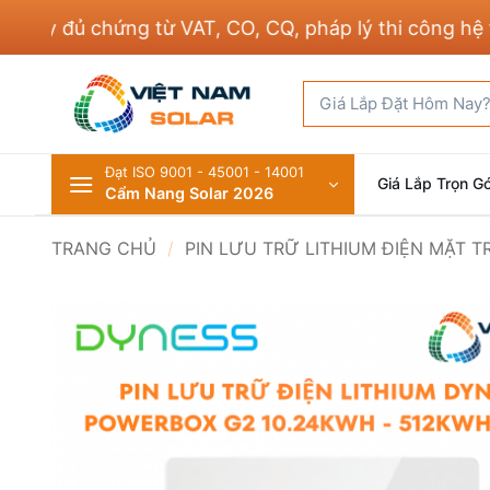
Bỏ
đủ chứng từ VAT, CO, CQ, pháp lý thi công hệ thống 
qua
nội
Tìm
dung
kiếm:
Đạt ISO 9001 - 45001 - 14001
Giá Lắp Trọn Gó
Cẩm Nang Solar 2026
TRANG CHỦ
/
PIN LƯU TRỮ LITHIUM ĐIỆN MẶT T