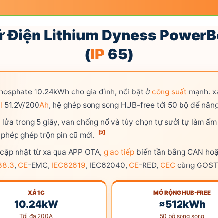
rữ Điện Lithium Dyness Power
(
IP
65)
phosphate 10.24kWh cho gia đình, nổi bật ở
công suất
mạnh: xả
l
51.2V/200
Ah
, hệ ghép song song HUB-free tới 50 bộ để nân
lửa trong 5 giây, van chống nổ và tùy chọn tự sưởi tự làm ấ
[2]
 phép ghép trộn pin cũ mới.
 cập nhật từ xa qua APP OTA,
giao tiếp
biến tần bằng CAN ho
8.3
,
CE
-EMC,
IEC62619
, IEC62040,
CE
-RED,
CEC
cùng GOST
XẢ 1C
MỞ RỘNG HUB-FREE
10.24kW
≈512kWh
Tối đa 200A
50 bộ song song