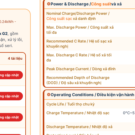
⚙
Power & Discharge /
Công suất
và xả
Nominal Charge/Discharge Power /
Công suất sạc
xả danh định
10.24kWh -
Max. Discharge Power / Công suất xả
tối đa
x G2
, gồm
n, xử lý lỗi,
Recommended C Rate / Hệ số sạc xả
ố seri.
khuyến nghị
Max. Discharge C Rate / Hệ số xả tối
4 tài liệu
đa
Peak Discharge Current / Dòng xả đỉnh
ng cập nhật
Recommended Depth of Discharge
(DOD) / Độ sâu xả khuyến nghị
⚙
Operating Conditions / Điều kiện vận hành
ng cập nhật
Cycle Life / Tuổi thọ chu kỳ
Charge Temperature / Nhiệt độ sạc
0°C~55
ng cập nhật
Discharge Temperature / Nhiệt độ xả