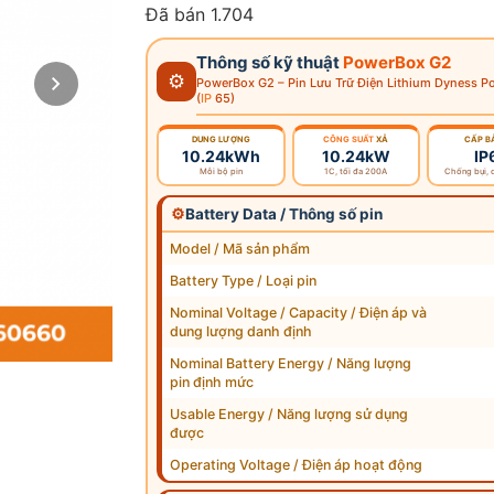
đánh giá
Đã bán 1.704
Thông số kỹ thuật
PowerBox G2
⚙
PowerBox G2 – Pin Lưu Trữ Điện Lithium Dyness
(
IP
65)
DUNG LƯỢNG
CÔNG SUẤT
XẢ
CẤP B
10.24kWh
10.24kW
IP
Mỗi bộ pin
1C, tối đa 200A
Chống bụi, 
⚙
Battery Data / Thông số pin
Model / Mã sản phẩm
Battery Type / Loại pin
Nominal Voltage / Capacity / Điện áp và
dung lượng danh định
Nominal Battery Energy / Năng lượng
pin định mức
Usable Energy / Năng lượng sử dụng
được
Operating Voltage / Điện áp hoạt động