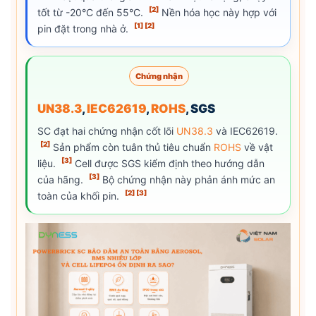
[2]
tốt từ -20°C đến 55°C.
Nền hóa học này hợp với
[1]
[2]
pin đặt trong nhà ở.
Chứng nhận
UN38.3
,
IEC62619
,
ROHS
, SGS
SC đạt hai chứng nhận cốt lõi
UN38.3
và IEC62619.
[2]
Sản phẩm còn tuân thủ tiêu chuẩn
ROHS
về vật
[3]
liệu.
Cell được SGS kiểm định theo hướng dẫn
[3]
của hãng.
Bộ chứng nhận này phản ánh mức an
[2]
[3]
toàn của khối pin.