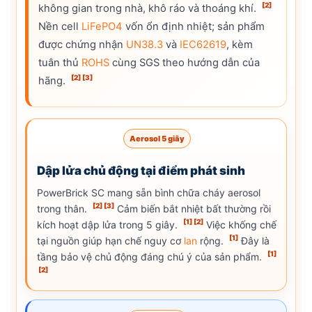
[2]
không gian trong nhà, khô ráo và thoáng khí.
Nền cell
LiFePO4
vốn ổn định nhiệt; sản phẩm
được chứng nhận
UN38.3
và
IEC62619
, kèm
tuân thủ
ROHS
cùng SGS theo hướng dẫn của
[2]
[3]
hãng.
Aerosol 5 giây
Dập lửa chủ động tại điểm phát sinh
PowerBrick SC mang sẵn bình chữa cháy aerosol
[2]
[3]
trong thân.
Cảm biến bắt nhiệt bất thường rồi
[1]
[2]
kích hoạt dập lửa trong 5 giây.
Việc khống chế
[1]
tại nguồn giúp hạn chế nguy cơ
lan
rộng.
Đây là
[1]
tầng bảo vệ chủ động đáng chú ý của sản phẩm.
[2]