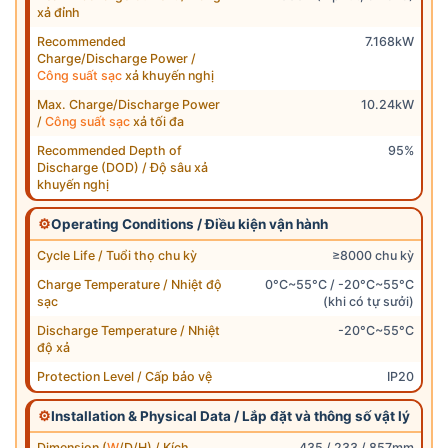
xả đỉnh
Recommended
7.168kW
Charge/Discharge Power /
Công suất sạc
xả khuyến nghị
Max. Charge/Discharge Power
10.24kW
/
Công suất sạc
xả tối đa
Recommended Depth of
95%
Discharge (DOD) / Độ sâu xả
khuyến nghị
⚙
Operating Conditions / Điều kiện vận hành
Cycle Life / Tuổi thọ chu kỳ
≥8000 chu kỳ
Charge Temperature / Nhiệt độ
0°C~55°C / -20°C~55°C
sạc
(khi có tự sưởi)
Discharge Temperature / Nhiệt
-20°C~55°C
độ xả
Protection Level / Cấp bảo vệ
IP20
⚙
Installation & Physical Data / Lắp đặt và thông số vật lý
Dimension (
W
/D/H) / Kích
435 / 233 / 857mm