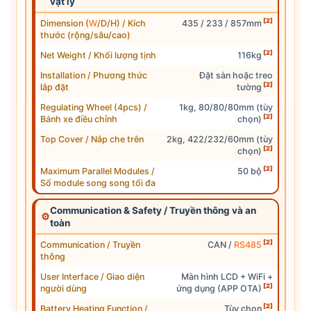
vật lý
[2]
Dimension (
W
/D/H) / Kích
435 / 233 / 857mm
thước (rộng/sâu/cao)
[2]
Net Weight / Khối lượng tịnh
116kg
Installation / Phương thức
Đặt sàn hoặc treo
[2]
lắp đặt
tường
Regulating Wheel (4pcs) /
1kg, 80/80/80mm (tùy
[2]
Bánh xe điều chỉnh
chọn)
Top Cover / Nắp che trên
2kg, 422/232/60mm (tùy
[2]
chọn)
[2]
Maximum Parallel Modules /
50 bộ
Số module song song tối đa
Communication & Safety / Truyền thông và an
⚙
toàn
[2]
Communication / Truyền
CAN /
RS485
thông
User Interface / Giao diện
Màn hình LCD + WiFi +
[2]
người dùng
ứng dụng (APP OTA)
[2]
Battery Heating Function /
Tùy chọn