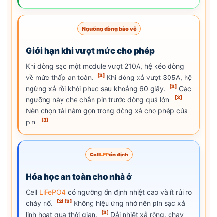
Ngưỡng dòng bảo vệ
Giới hạn khi vượt mức cho phép
Khi dòng sạc một module vượt 210A, hệ kéo dòng
[3]
về mức thấp an toàn.
Khi dòng xả vượt 305A, hệ
[3]
ngừng xả rồi khôi phục sau khoảng 60 giây.
Các
[3]
ngưỡng này che chắn pin trước dòng quá lớn.
Nên chọn tải nằm gọn trong dòng xả cho phép của
[3]
pin.
Cell
LFP
ổn định
Hóa học an toàn cho nhà ở
Cell
LiFePO4
có ngưỡng ổn định nhiệt cao và ít rủi ro
[2]
[3]
cháy nổ.
Không hiệu ứng nhớ nên pin sạc xả
[3]
linh hoạt qua thời gian.
Dải nhiệt xả rộng, chạy