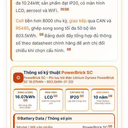
đa 10.24kW; sản phẩm đạt IP20, có màn hình
[1]
[2]
LCD, aerosol và WiFi.
Cell
bền hơn 8000 chu kỳ,
giao tiếp
qua CAN và
RS485
, ghép song song tối đa 50 bộ lên
[2]
803.5kWh.
Bảng dưới đây tổng hợp đủ thông
số theo datasheet chính hãng để anh chị đối
[2]
chiếu khi chọn cấu hình.
Thông số kỹ thuật
PowerBrick SC
⚙
PowerBrick SC – Pin lưu trữ điện Lithium Dyness PowerBrick
SC 16.07kWh – 803.5kWh (
IP
20)
DUNG LƯỢNG
MÀN HÌNH
CẤP BẢO VỆ
BẢO HÀNH
16.07kWh
[2]
[2]
[4]
LCD
IP20
10 năm
[2]
Hiển thị trạng thái
Lắp đặt trong nhà
Theo Dyness
pin
Warranty Letter
Mở rộng đến
803.5kWh
⚙
Battery Data / Thông số pin
[2]
Model / Mã sản phẩm
PowerBrick SC