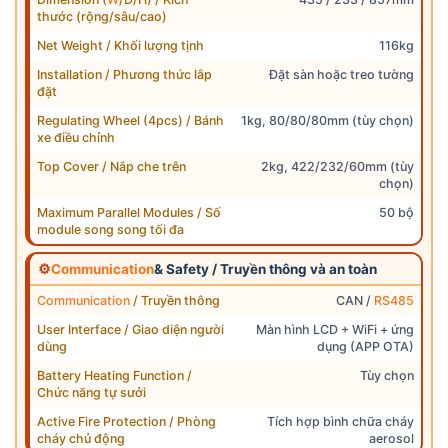
thước (rộng/sâu/cao)
Net Weight / Khối lượng tịnh
116kg
Installation / Phương thức lắp
Đặt sàn hoặc treo tường
đặt
Regulating Wheel (4pcs) / Bánh
1kg, 80/80/80mm (tùy chọn)
xe điều chỉnh
Top Cover / Nắp che trên
2kg, 422/232/60mm (tùy
chọn)
Maximum Parallel Modules / Số
50 bộ
module song song tối đa
⚙
Communication
& Safety / Truyền thông và an toàn
Communication
/ Truyền thông
CAN /
RS485
User Interface / Giao diện người
Màn hình LCD + WiFi + ứng
dùng
dụng (APP OTA)
Battery Heating Function /
Tùy chọn
Chức năng tự sưởi
Active Fire Protection / Phòng
Tích hợp bình chữa cháy
cháy chủ động
aerosol