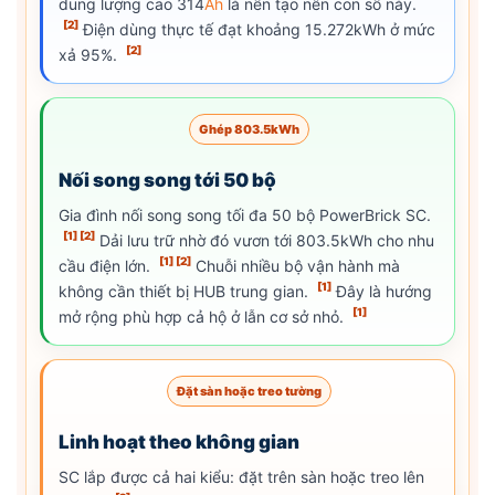
dung lượng cao 314
Ah
là nền tạo nên con số này.
[2]
Điện dùng thực tế đạt khoảng 15.272kWh ở mức
[2]
xả 95%.
Ghép 803.5kWh
Nối song song tới 50 bộ
Gia đình nối song song tối đa 50 bộ PowerBrick SC.
[1]
[2]
Dải lưu trữ nhờ đó vươn tới 803.5kWh cho nhu
[1]
[2]
cầu điện lớn.
Chuỗi nhiều bộ vận hành mà
[1]
không cần thiết bị HUB trung gian.
Đây là hướng
[1]
mở rộng phù hợp cả hộ ở lẫn cơ sở nhỏ.
Đặt sàn hoặc treo tường
Linh hoạt theo không gian
SC lắp được cả hai kiểu: đặt trên sàn hoặc treo lên