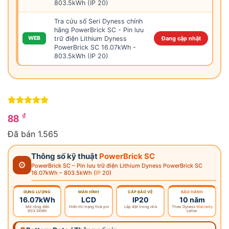
803.5kWh (IP 20)
Tra cứu số Seri Dyness chính
hãng PowerBrick SC - Pin lưu
trữ điện Lithium Dyness
WEB
Đang cập nhật
PowerBrick SC 16.07kWh -
803.5kWh (IP 20)
5
1
trên 5
₫
88
dựa trên
đánh giá
Đã bán 1.565
Thông số kỹ thuật
PowerBrick SC
⚙
PowerBrick SC – Pin lưu trữ điện Lithium Dyness PowerBrick SC
16.07kWh – 803.5kWh (
IP
20)
DUNG LƯỢNG
MÀN HÌNH
CẤP BẢO VỆ
BẢO HÀNH
16.07kWh
LCD
IP20
10 năm
Mở rộng đến
Hiển thị trạng thái pin
Lắp đặt trong nhà
Theo Dyness
Warranty
803.5kWh
Letter