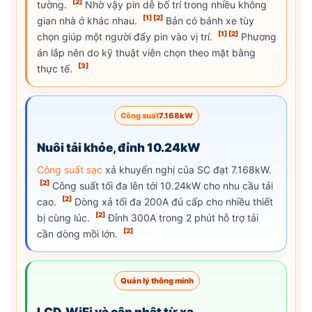
[2]
tường.
Nhờ vậy pin dễ bố trí trong nhiều không
[1]
[2]
gian nhà ở khác nhau.
Bản có bánh xe tùy
[1]
[2]
chọn giúp một người đẩy pin vào vị trí.
Phương
án lắp nên do kỹ thuật viên chọn theo mặt bằng
[3]
thực tế.
Công suất
7.168kW
Nuôi tải khỏe, đỉnh 10.24kW
Công suất sạc
xả khuyến nghị của SC đạt 7.168kW.
[2]
Công suất tối đa lên tới 10.24kW cho nhu cầu tải
[2]
cao.
Dòng xả tối đa 200A đủ cấp cho nhiều thiết
[2]
bị cùng lúc.
Đỉnh 300A trong 2 phút hỗ trợ tải
[2]
cần dòng mồi lớn.
Quản lý thông minh