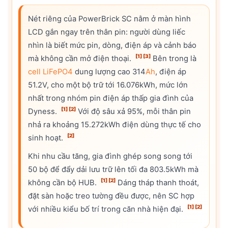
Nét riêng của PowerBrick SC nằm ở màn hình
LCD gắn ngay trên thân pin: người dùng liếc
nhìn là biết mức pin, dòng, điện áp và cảnh báo
[1]
[3]
mà không cần mở điện thoại.
Bên trong là
cell
LiFePO4
dung lượng cao 314
Ah
, điện áp
51.2V, cho một bộ trữ tới 16.076kWh, mức lớn
nhất trong nhóm pin điện áp thấp gia đình của
[1]
[2]
Dyness.
Với độ sâu xả 95%, mỗi thân pin
nhả ra khoảng 15.272kWh điện dùng thực tế cho
[2]
sinh hoạt.
Khi nhu cầu tăng, gia đình ghép song song tới
50 bộ để đẩy dải lưu trữ lên tối đa 803.5kWh mà
[1]
[2]
không cần bộ HUB.
Dáng tháp thanh thoát,
đặt sàn hoặc treo tường đều được, nên SC hợp
[1]
[2]
với nhiều kiểu bố trí trong căn nhà hiện đại.