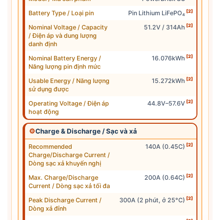
[2]
Battery Type / Loại pin
Pin Lithium LiFePO₄
[2]
Nominal Voltage / Capacity
51.2V / 314Ah
/ Điện áp và dung lượng
danh định
[2]
Nominal Battery Energy /
16.076kWh
Năng lượng pin định mức
[2]
Usable Energy / Năng lượng
15.272kWh
sử dụng được
[2]
Operating Voltage / Điện áp
44.8V–57.6V
hoạt động
⚙
Charge & Discharge / Sạc và xả
[2]
Recommended
140A (0.45C)
Charge/Discharge Current /
Dòng sạc xả khuyến nghị
[2]
Max. Charge/Discharge
200A (0.64C)
Current / Dòng sạc xả tối đa
[2]
Peak Discharge Current /
300A (2 phút, ở 25°C)
Dòng xả đỉnh