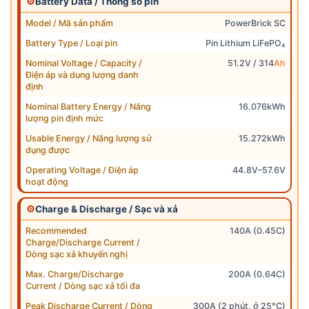
⚙
Battery Data / Thông số pin
Model / Mã sản phẩm
PowerBrick SC
Battery Type / Loại pin
Pin Lithium LiFePO₄
Nominal Voltage / Capacity /
51.2V / 314
Ah
Điện áp và dung lượng danh
định
Nominal Battery Energy / Năng
16.076kWh
lượng pin định mức
Usable Energy / Năng lượng sử
15.272kWh
dụng được
Operating Voltage / Điện áp
44.8V–57.6V
hoạt động
⚙
Charge & Discharge / Sạc và xả
Recommended
140A (0.45C)
Charge/Discharge Current /
Dòng sạc xả khuyến nghị
Max. Charge/Discharge
200A (0.64C)
Current / Dòng sạc xả tối đa
Peak Discharge Current / Dòng
300A (2 phút, ở 25°C)