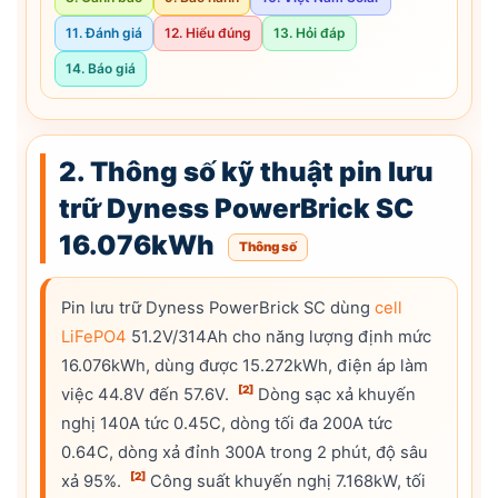
11. Đánh giá
12. Hiểu đúng
13. Hỏi đáp
14. Báo giá
2. Thông số kỹ thuật pin lưu
trữ Dyness PowerBrick SC
16.076kWh
Thông số
Pin lưu trữ Dyness PowerBrick SC dùng
cell
LiFePO4
51.2V/314Ah cho năng lượng định mức
16.076kWh, dùng được 15.272kWh, điện áp làm
[2]
việc 44.8V đến 57.6V.
Dòng sạc xả khuyến
nghị 140A tức 0.45C, dòng tối đa 200A tức
0.64C, dòng xả đỉnh 300A trong 2 phút, độ sâu
[2]
xả 95%.
Công suất khuyến nghị 7.168kW, tối