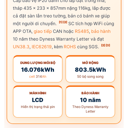
Cấp bảo vệ IP20 dành cho lắp đặt trong nhà;
tháp 435 x 233 x 857mm nặng 116kg, lắp được
cả đặt sàn lẫn treo tường, bản có bánh xe giúp
[1]
[2]
một người di chuyển.
SC tích hợp WiFi cùng
APP OTA,
giao tiếp
CAN hoặc
RS485
,
bảo hành
10 năm theo Dyness Warranty Letter và đạt
[2]
[3]
UN38.3
,
IEC62619
, kèm
ROHS
cùng SGS.
DUNG LƯỢNG MỖI BỘ
MỞ RỘNG
16.076kWh
803.5kWh
cell
314
Ah
50 bộ song song
MÀN HÌNH
BẢO HÀNH
LCD
10 năm
Hiển thị trạng thái pin
Theo Dyness Warranty
Letter