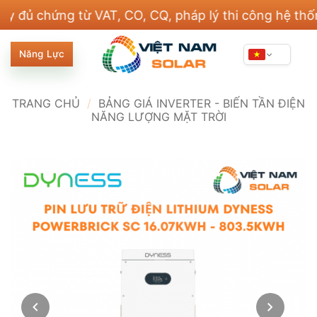
Bỏ
hứng từ VAT, CO, CQ, pháp lý thi công hệ thống điệ
qua
nội
Năng Lực
dung
TRANG CHỦ
/
BẢNG GIÁ INVERTER - BIẾN TẦN ĐIỆN
NĂNG LƯỢNG MẶT TRỜI