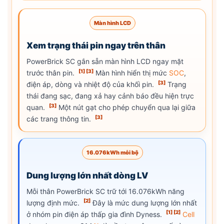
Màn hình LCD
Xem trạng thái pin ngay trên thân
PowerBrick SC gắn sẵn màn hình LCD ngay mặt
[1]
[3]
trước thân pin.
Màn hình hiển thị mức
SOC
,
[3]
điện áp, dòng và nhiệt độ của khối pin.
Trạng
thái đang sạc, đang xả hay cảnh báo đều hiện trực
[3]
quan.
Một nút gạt cho phép chuyển qua lại giữa
[3]
các trang thông tin.
16.076kWh mỗi bộ
Dung lượng lớn nhất dòng LV
Mỗi thân PowerBrick SC trữ tới 16.076kWh năng
[2]
lượng định mức.
Đây là mức dung lượng lớn nhất
[1]
[2]
ở nhóm pin điện áp thấp gia đình Dyness.
Cell