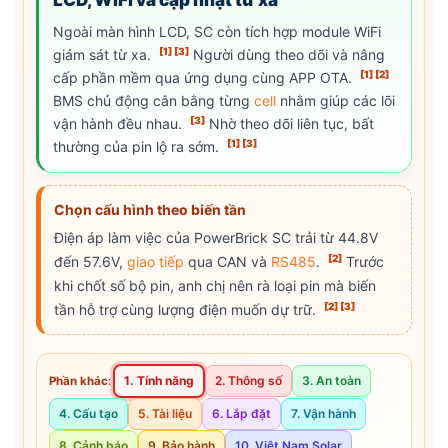
LCD, WiFi và cập nhật từ xa
Ngoài màn hình LCD, SC còn tích hợp module WiFi
[1]
[3]
giám sát từ xa.
Người dùng theo dõi và nâng
[1]
[2]
cấp phần mềm qua ứng dụng cùng APP OTA.
BMS chủ động cân bằng từng
cell
nhằm giúp các lõi
[3]
vận hành đều nhau.
Nhờ theo dõi liên tục, bất
[1]
[3]
thường của pin lộ ra sớm.
Chọn cấu hình theo biến tần
Điện áp làm việc của PowerBrick SC trải từ 44.8V
[2]
đến 57.6V,
giao tiếp
qua CAN và
RS485
.
Trước
khi chốt số bộ pin, anh chị nên rà loại pin mà biến
[2]
[3]
tần hỗ trợ cùng lượng điện muốn dự trữ.
1. Tính năng
2. Thông số
3. An toàn
Phần khác:
4. Cấu tạo
5. Tài liệu
6. Lắp đặt
7. Vận hành
8. Cảnh báo
9. Bảo hành
10. Việt Nam Solar