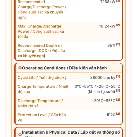
[2]
Recommended
7.168kW
Charge/Discharge Power /
Công suất sạc
xả khuyến
nghị
[2]
Max. Charge/Discharge
10.24kW
Power /
Công suất sạc
xả
tối đa
[2]
Recommended Depth of
95%
Discharge (DOD) / Độ sâu
xả khuyến nghị
⚙
Operating Conditions / Điều kiện vận hành
[2]
Cycle Life / Tuổi thọ chu kỳ
≥8000 chu kỳ
Charge Temperature / Nhiệt
0°C~55°C / -20°C~55°C
[2]
độ sạc
(khi có tự sưởi)
[2]
Discharge Temperature /
-20°C~55°C
Nhiệt độ xả
[2]
Protection Level / Cấp bảo
IP20
vệ
Installation & Physical Data / Lắp đặt và thông số
⚙