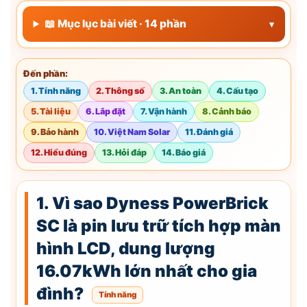
📖 Mục lục bài viết · 14 phần
▾
Đến phần:
1. Tính năng
2. Thông số
3. An toàn
4. Cấu tạo
5. Tài liệu
6. Lắp đặt
7. Vận hành
8. Cảnh báo
9. Bảo hành
10. Việt Nam Solar
11. Đánh giá
12. Hiểu đúng
13. Hỏi đáp
14. Báo giá
1. Vì sao Dyness PowerBrick
SC là pin lưu trữ tích hợp màn
hình LCD, dung lượng
16.07kWh lớn nhất cho gia
đình?
Tính năng