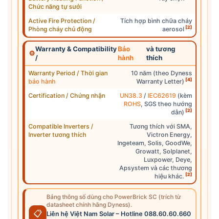
Chức năng tự sưởi
Active Fire Protection /
Tích hợp bình chữa cháy
[2]
Phòng cháy chủ động
aerosol
Warranty & Compatibility
Bảo
và tương
⚙
/
hành
thích
Warranty Period / Thời gian
10 năm (theo Dyness
[4]
bảo hành
Warranty Letter)
Certification / Chứng nhận
UN38.3
/
IEC62619
(kèm
ROHS
, SGS theo hướng
[2]
dẫn)
Compatible Inverters /
Tương thích với SMA,
Inverter tương thích
Victron Energy,
Ingeteam, Solis, GoodWe,
Growatt, Solplanet,
Luxpower, Deye,
Apsystem và các thương
[2]
hiệu khác.
Bảng thông số dùng cho PowerBrick SC (trích từ
datasheet chính hãng Dyness).
📋
Liên hệ Việt Nam Solar – Hotline 088.60.60.660