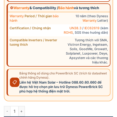
⚙
Warranty
& Compatibility /
Bảo hành
và tương thích
Warranty
Period / Thời gian
bảo
10 năm (theo Dyness
hành
Warranty
Letter)
Certification / Chứng nhận
UN38.3
/
IEC62619
(kèm
ROHS
, SGS theo hướng dẫn)
Compatible Inverters / Inverter
Tương thích với SMA,
tương thích
Victron Energy, Ingeteam,
Solis, GoodWe, Growatt,
Solplanet, Luxpower, Deye,
Apsystem và các thương
hiệu khác.
Bảng thông số dùng cho PowerBrick SC (trích từ datasheet
chính hãng Dyness).
📋
Liên hệ Việt Nam Solar – Hotline 088.60.60.660 để
được hỗ trợ chọn pin lưu trữ Dyness PowerBrick SC
phù hợp hệ thống điện mặt trời.
PowerBrick SC - Pin lưu trữ điện Lithium Dyness PowerBrick