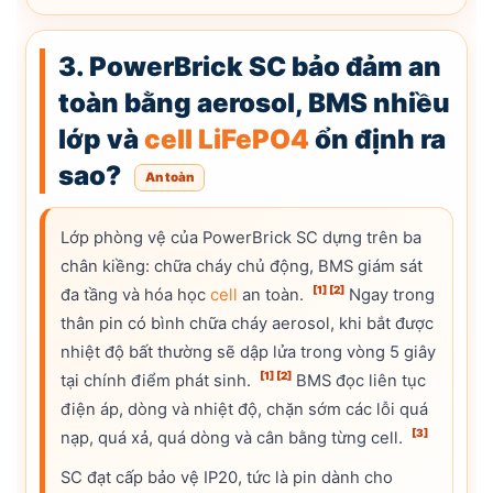
3. PowerBrick SC bảo đảm an
toàn bằng aerosol, BMS nhiều
lớp và
cell
LiFePO4
ổn định ra
sao?
An toàn
Lớp phòng vệ của PowerBrick SC dựng trên ba
chân kiềng: chữa cháy chủ động, BMS giám sát
[1]
[2]
đa tầng và hóa học
cell
an toàn.
Ngay trong
thân pin có bình chữa cháy aerosol, khi bắt được
nhiệt độ bất thường sẽ dập lửa trong vòng 5 giây
[1]
[2]
tại chính điểm phát sinh.
BMS đọc liên tục
điện áp, dòng và nhiệt độ, chặn sớm các lỗi quá
[3]
nạp, quá xả, quá dòng và cân bằng từng cell.
SC đạt cấp bảo vệ IP20, tức là pin dành cho