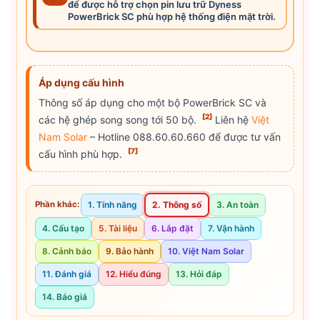
để được hỗ trợ chọn pin lưu trữ Dyness
PowerBrick SC phù hợp hệ thống điện mặt trời.
Áp dụng cấu hình
Thông số áp dụng cho một bộ PowerBrick SC và
[2]
các hệ ghép song song tới 50 bộ.
Liên hệ
Việt
Nam Solar
– Hotline 088.60.60.660 để được tư vấn
[7]
cấu hình phù hợp.
1. Tính năng
2. Thông số
3. An toàn
Phần khác:
4. Cấu tạo
5. Tài liệu
6. Lắp đặt
7. Vận hành
8. Cảnh báo
9. Bảo hành
10. Việt Nam Solar
11. Đánh giá
12. Hiểu đúng
13. Hỏi đáp
14. Báo giá