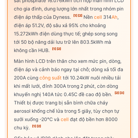
sắt phosphate 16.076kWh tích hợp màn hình LCD
cho gia đình, dung lượng lớn nhất trong nhóm pin
[1]
[2]
điện áp thấp của Dyness.
Nền
cell
314
Ah
,
điện áp 51.2V, độ sâu xả 95% cho khoảng
15.272kWh điện dùng thực tế; ghép song song
tới 50 bộ nâng dải lưu trữ lên 803.5kWh mà
[1]
[2]
không cần HUB.
Màn hình LCD trên thân cho xem mức pin, dòng,
điện áp và cảnh báo ngay tại chỗ; dòng xả tối đa
200A cùng
công suất
tới 10.24kW nuôi nhiều tải
khi mất lưới, đỉnh 300A trong 2 phút, còn dòng
[2]
[3]
khuyến nghị 140A tức 0.45C đề cao độ bền.
Thiết bị được trang bị sẵn bình chữa cháy
aerosol khống chế lửa trong 5 giây, tùy chọn tự
sưởi xuống -20°C và
cell
đạt độ bền hơn 8000
[1]
[2]
chu kỳ.