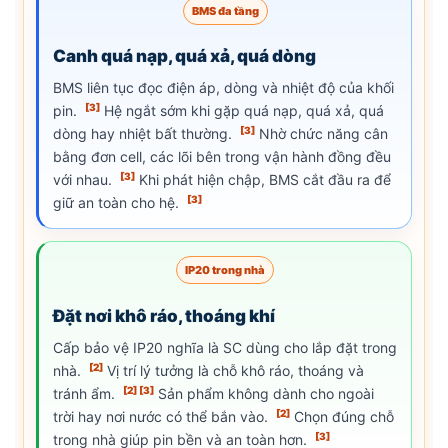
BMS đa tầng
Canh quá nạp, quá xả, quá dòng
BMS liên tục đọc điện áp, dòng và nhiệt độ của khối
[3]
pin.
Hệ ngắt sớm khi gặp quá nạp, quá xả, quá
[3]
dòng hay nhiệt bất thường.
Nhờ chức năng cân
bằng đơn cell, các lõi bên trong vận hành đồng đều
[3]
với nhau.
Khi phát hiện chập, BMS cắt đầu ra để
[3]
giữ an toàn cho hệ.
IP20 trong nhà
Đặt nơi khô ráo, thoáng khí
Cấp bảo vệ IP20 nghĩa là SC dùng cho lắp đặt trong
[2]
nhà.
Vị trí lý tưởng là chỗ khô ráo, thoáng và
[2]
[3]
tránh ẩm.
Sản phẩm không dành cho ngoài
[2]
trời hay nơi nước có thể bắn vào.
Chọn đúng chỗ
[3]
trong nhà giúp pin bền và an toàn hơn.