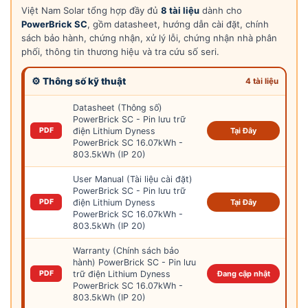
Việt Nam Solar tổng hợp đầy đủ
8 tài liệu
dành cho
PowerBrick SC
, gồm datasheet, hướng dẫn cài đặt, chính
sách bảo hành, chứng nhận, xử lý lỗi, chứng nhận nhà phân
phối, thông tin thương hiệu và tra cứu số seri.
⚙ Thông số kỹ thuật
4 tài liệu
Datasheet (Thông số)
PowerBrick SC - Pin lưu trữ
điện Lithium Dyness
PDF
Tại Đây
PowerBrick SC 16.07kWh -
803.5kWh (IP 20)
User Manual (Tài liệu cài đặt)
PowerBrick SC - Pin lưu trữ
điện Lithium Dyness
PDF
Tại Đây
PowerBrick SC 16.07kWh -
803.5kWh (IP 20)
Warranty (Chính sách bảo
hành) PowerBrick SC - Pin lưu
trữ điện Lithium Dyness
PDF
Đang cập nhật
PowerBrick SC 16.07kWh -
803.5kWh (IP 20)