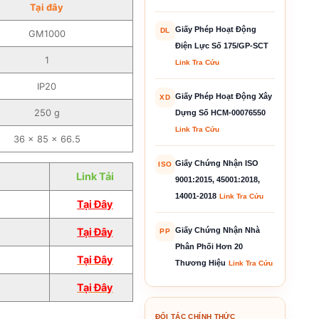
Tại đây
Giấy Phép Hoạt Động
DL
GM1000
Điện Lực Số 175/GP-SCT
1
Link Tra Cứu
IP20
Giấy Phép Hoạt Động Xây
XD
250 g
Dựng Số HCM-00076550
Link Tra Cứu
36 × 85 × 66.5
Giấy Chứng Nhận ISO
ISO
Link Tải
9001:2015, 45001:2018,
14001-2018
Link Tra Cứu
Tại Đây
Giấy Chứng Nhận Nhà
Tại Đây
PP
Phân Phối Hơn 20
Tại
Đâ
y
Thương Hiệu
Link Tra Cứu
Tại Đây
ĐỐI TÁC CHÍNH THỨC