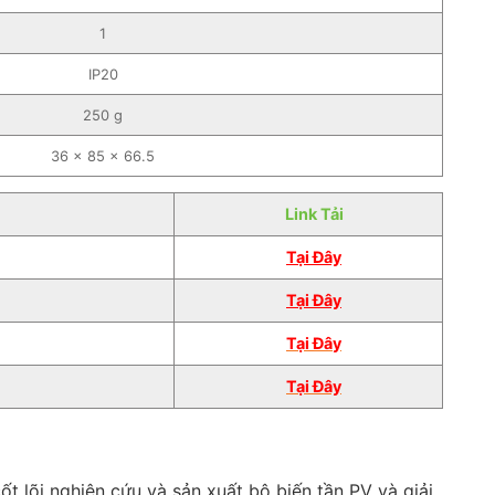
1
IP20
250 g
36 × 85 × 66.5
Link Tải
Tại Đây
Tại Đây
Tại
Đâ
y
Tại Đây
t lõi nghiên cứu và sản xuất bộ biến tần PV và giải