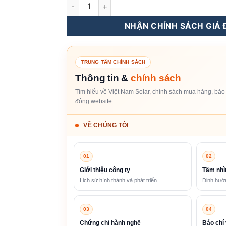
Meter - Thiết Bị Đo Đếm Dòng Điện 1 Pha G
NHẬN CHÍNH SÁCH GIÁ Đ
TRUNG TÂM CHÍNH SÁCH
Thông tin &
chính sách
Tìm hiểu về Việt Nam Solar, chính sách mua hàng, bảo 
động website.
VỀ CHÚNG TÔI
01
02
Giới thiệu công ty
Tầm nhì
Lịch sử hình thành và phát triển.
Định hướn
03
04
Chứng chỉ hành nghề
Báo chí 