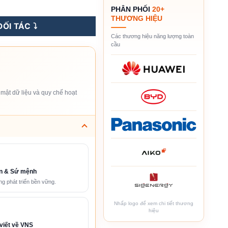
M1000 (Goodwe) số lượng
PHÂN PHỐI
20+
THƯƠNG HIỆU
ỐI TÁC ⤵️
Các thương hiệu năng lượng toàn
cầu
mật dữ liệu và quy chế hoạt
n & Sứ mệnh
g phát triển bền vững.
Nhấp logo để xem chi tiết thương
hiệu
viết về VNS