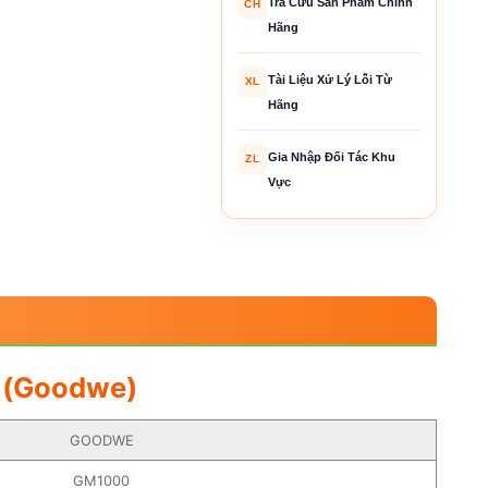
Tra Cứu Sản Phẩm Chính
CH
Hãng
Tài Liệu Xử Lý Lỗi Từ
XL
Hãng
Gia Nhập Đối Tác Khu
ZL
Vực
0 (Goodwe)
GOODWE
GM1000