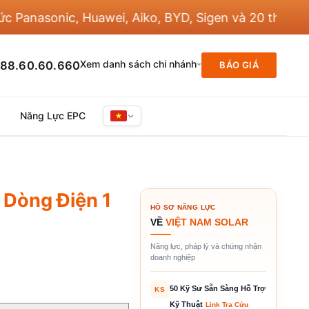
nasonic, Huawei, Aiko, BYD, Sigen và 20 thương hiệu
Xem danh sách chi nhánh
88.60.60.660
BÁO GIÁ
Năng Lực EPC
 Dòng Điện 1
HỒ SƠ NĂNG LỰC
VỀ
VIỆT NAM SOLAR
Năng lực, pháp lý và chứng nhận
doanh nghiệp
50 Kỹ Sư Sẵn Sàng Hỗ Trợ
KS
Kỹ Thuật
Link Tra Cứu