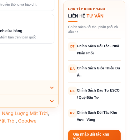
 truyền thông và báo chí.
HỢP TÁC KINH DOANH
LIÊN HỆ
TƯ VẤN
Chính sách đối tác, phân phối và
ch cửa hàng
đầu tư
điểm bán trên toàn quốc.
Chính Sách Đối Tác - Nhà
DT
Phân Phối
Chính Sách Giới Thiệu Dự
DA
Án
Chính Sách Đầu Tư ESCO
ES
/ Quỹ Đầu Tư
n Năng Lượng Mặt Trời
,
Chính Sách Đối Tác Khu
KV
Vực - Vùng
ặt Trời
,
Goodwe
Gia nhập đối tác khu
vực