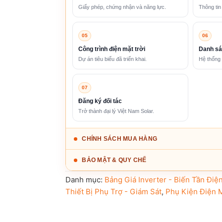
Giấy phép, chứng nhận và năng lực.
Thông tin
05
06
Công trình điện mặt trời
Danh sá
Dự án tiêu biểu đã triển khai.
Hệ thống 
07
Đăng ký đối tác
Trở thành đại lý Việt Nam Solar.
CHÍNH SÁCH MUA HÀNG
BẢO MẬT & QUY CHẾ
Danh mục:
Bảng Giá Inverter - Biến Tần Điệ
Thiết Bị Phụ Trợ - Giám Sát
,
Phụ Kiện Điện M