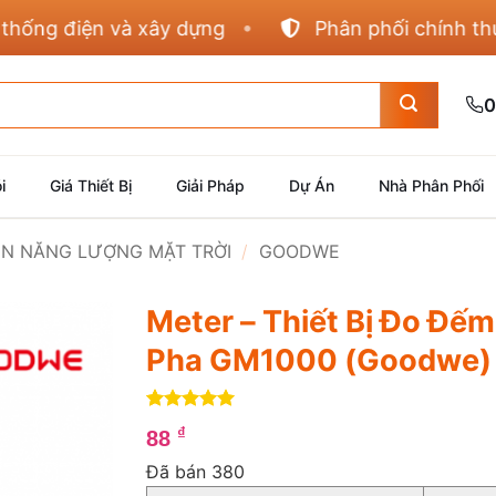
g điện và xây dựng
Phân phối chính thức Pa
0
i
Giá Thiết Bị
Giải Pháp
Dự Án
Nhà Phân Phối
IỆN NĂNG LƯỢNG MẶT TRỜI
/
GOODWE
Meter – Thiết Bị Đo Đếm
Pha GM1000 (Goodwe)
5
4
trên 5
₫
88
dựa trên
đánh giá
Đã bán 380