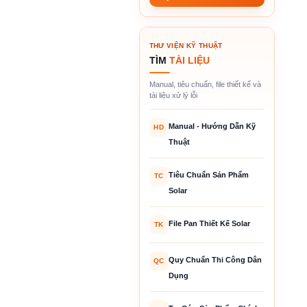
THƯ VIỆN KỸ THUẬT
TÌM
TÀI LIỆU
Manual, tiêu chuẩn, file thiết kế và
tài liệu xử lý lỗi
Manual - Hướng Dẫn Kỹ
HD
Thuật
Tiêu Chuẩn Sản Phẩm
TC
Solar
File Pan Thiết Kế Solar
TK
Quy Chuẩn Thi Công Dân
QC
Dụng