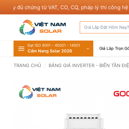
Bỏ
y đủ chứng từ VAT, CO, CQ, pháp lý thi công hệ thốn
qua
nội
Tìm
dung
kiếm:
Đạt ISO 9001 - 45001 - 14001
Giá Lắp Trọn Gó
Cẩm Nang Solar 2026
TRANG CHỦ
/
BẢNG GIÁ INVERTER - BIẾN TẦN Đ