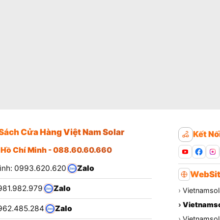
Sách Cửa Hàng Việt Nam Solar
Kết Nố
 Hồ Chí Minh - 088.60.60.660
ình: 0993.620.620
Zalo
WebSit
981.982.979
Zalo
›
Vietnamsol
›
Vietnamso
962.485.284
Zalo
›
Vietnamsola