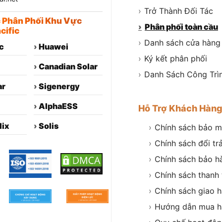
›
Trở Thành Đối Tác
c Phân Phối Khu Vực
›
Phân phối toàn cầu
cific
›
Danh sách cửa hàng
c
›
Huawei
›
Ký kết phân phối
›
Canadian Solar
›
Danh Sách Công Trì
ar
›
Sigenergy
›
AlphaESS
Hỗ Trợ Khách Hàn
lix
›
Solis
›
Chính sách bảo m
›
Chính sách đổi tr
›
Chính sách bảo h
›
Chính sách thanh
›
Chính sách giao 
›
Hướng dẫn mua h