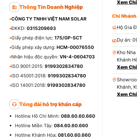
Xem Chỉ
Thông Tin Doanh Nghiệp
Chi Nhánh
•
CÔNG TY TNHH VIỆT NAM SOLAR
Hộ Gia Đ
•
ĐKKD:
0315209693
•
Giấy phép điện lực:
175/GP-SCT
Dự án: 0
•
Giấy phép xây dựng:
HCM-00076550
Kho Nha 
•
Nhãn hiệu độc quyền:
VN-4-0604703
Khánh Hò
•
ISO 9001:2015:
9199302834780
Xem Chỉ
•
ISO 45001:2018:
9199302834780
Showroom
•
ISO 14001:2018:
9199302834780
Khánh, K
Xem Chỉ
Tổng đài hỗ trợ khẩn cấp
Hotline Hồ Chí Minh:
088.60.60.660
Hotline Miền Tây:
084.60.60.660
Hotline Khánh Hòa:
081.60.60.660