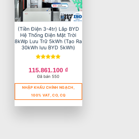
(Tiền Điện 3-4tr) Lắp BYD
Hệ Thống Điện Mặt Trời
8kWp Lưu Trữ 5kWh (Tạo Ra
30kWh lưu BYD 5kWh)
Được xếp
hạng
5
5
115.861.100
₫
sao
Đã bán 550
NHẬP KHẨU CHÍNH NGẠCH,
100% VAT, CO, CQ