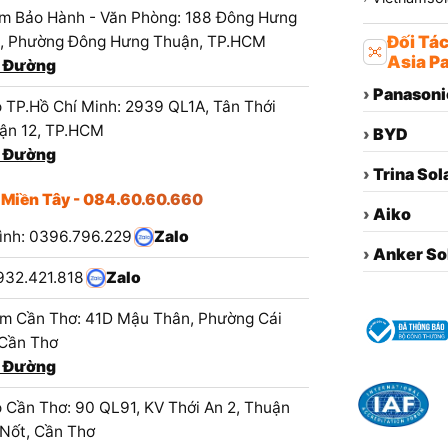
m Bảo Hành - Văn Phòng: 188 Đông Hưng
1, Phường Đông Hưng Thuận, TP.HCM
Đối Tá
Asia Pa
 Đường
›
Panasoni
 TP.Hồ Chí Minh: 2939 QL1A, Tân Thới
ận 12, TP.HCM
›
BYD
 Đường
›
Trina Sol
 Miền Tây - 084.60.60.660
›
Aiko
ình: 0396.796.229
Zalo
›
Anker So
932.421.818
Zalo
m Cần Thơ: 41D Mậu Thân, Phường Cái
 Cần Thơ
 Đường
 Cần Thơ: 90 QL91, KV Thới An 2, Thuận
 Nốt, Cần Thơ