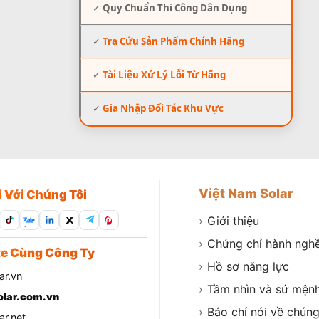
✓
Quy Chuẩn Thi Công Dân Dụng
✓
Tra Cứu Sản Phẩm Chính Hãng
✓
Tài Liệu Xử Lý Lỗi Từ Hãng
✓
Gia Nhập Đối Tác Khu Vực
Việt Nam Solar
i Với Chúng Tôi
›
Giới thiệu
Zalo
›
Chứng chỉ hành ngh
e Cùng Công Ty
›
Hồ sơ năng lực
ar.vn
›
Tầm nhìn và sứ mện
lar.com.vn
›
Báo chí nói về chúng
r.net