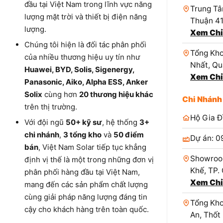
đầu tại Việt Nam trong lĩnh vực năng
Trung Tâ
lượng mặt trời và thiết bị điện năng
Thuận 4
lượng.
Xem Chỉ
Chúng tôi hiện là đối tác phân phối
Tổng Kho
của nhiều thương hiệu uy tín như
Nhất, Qu
Huawei, BYD, Solis, Sigenergy,
Xem Chỉ
Panasonic, Aiko, Alpha ESS, Anker
Solix
cùng hơn
20 thương hiệu khác
Chi Nhánh
trên thị trường.
Hộ Gia Đ
Với đội ngũ
50+ kỹ sư
, hệ thống
3+
chi nhánh
,
3 tổng kho
và
50 điểm
Dự án: 0
bán
, Việt Nam Solar tiếp tục khẳng
Showroo
định vị thế là một trong những đơn vị
Khế, TP.
phân phối hàng đầu tại Việt Nam,
Xem Chỉ
mang đến các sản phẩm chất lượng
cùng giải pháp năng lượng đáng tin
Tổng Kho
cậy cho khách hàng trên toàn quốc.
An, Thốt