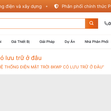
iện và xây dựng
Phân phối chính thức Panas
0
i
Giá Thiết Bị
Giải Pháp
Dự Án
Nhà Phân Phối
ó lưu trữ ở đâu
 THỐNG ĐIỆN MẶT TRỜI 8KWP CÓ LƯU TRỮ Ở ĐÂU”