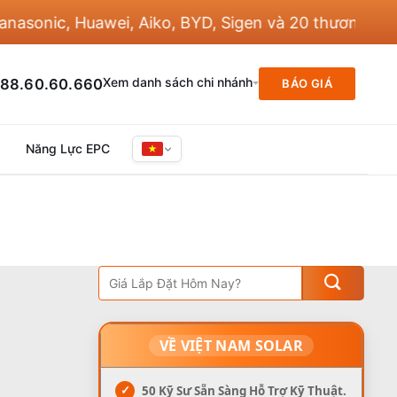
onic, Huawei, Aiko, BYD, Sigen và 20 thương hiệu kh
Xem danh sách chi nhánh
88.60.60.660
BÁO GIÁ
Năng Lực EPC
VỀ VIỆT NAM SOLAR
✓
50 Kỹ Sư Sẵn Sàng Hỗ Trợ Kỹ Thuật.