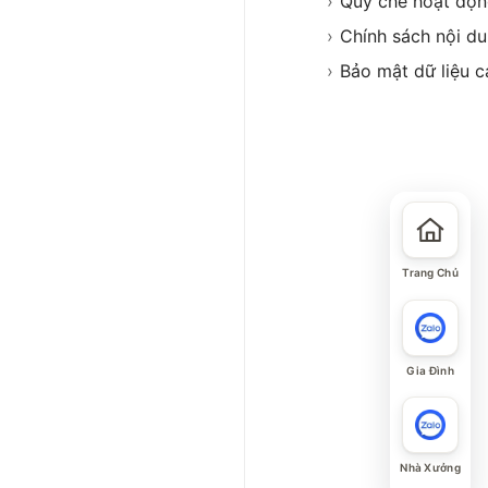
›
Quy chế hoạt độ
›
Chính sách nội d
›
Bảo mật dữ liệu c
Trang Chủ
Gia Đình
Nhà Xưởng