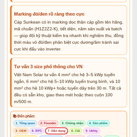
Marking đỏ/đen rõ ràng theo cực
Cáp Sunkean có in marking dọc thân cáp gồm tên hãng,
mã chuẩn (H1Z2Z2-K), tiết diện, năm sản xuất và batch
— giúp đội kỹ thuật kiểm tra nhanh khi nghiệm thu, đồng
thời màu vỏ đỏ/đen phân biệt cực dương/âm tránh sai
cực khi đấu vào inverter.
Tư vấn 3 size phổ thông cho VN
Việt Nam Solar tư vấn 4 mm² cho hệ 3–5 kWp tuyến
ngắn, 6 mm² cho hệ 5–10 kWp tuyến trung bình, và 10
mm² cho hệ 10 kWp+ hoặc tuyến dây trên 30 m. Tất cả
đều có sẵn kho, giao theo mét hoặc theo cuộn 100
m/500 m.
📚 Đến phần:
1. Tổng quan
2. Founder
3. Chứng nhận
4. Sản phẩm
5. OEM
6. EPC
7. Dân dụng
8. C&I
9. Utility