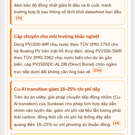
đảm bảo độ đồng nhất giữa lô đầu và lô cuối, tránh
trường hợp lô sau thông số lệch khỏi datasheet ban đầu.
[10]
Cáp chuyên cho môi trường khắc nghiệt
Dòng PV1500-WR chịu nước theo TÜV 2PfG 2750 cho
hệ floating PV trên mặt hồ thuỷ điện; dòng PV1500-SWR
theo TÜV 2PfG 2962 chịu nước biển cho dự án gần
biển; cáp PV1500DC-AL DB (Direct Burial) chôn ngầm
[21a]
trực tiếp dưới đất không cần ống bảo vệ.
Cu-Al transition giảm 18–25% chi phí dây
Trên dự án utility, giải pháp chuyển tiếp đồng-nhôm (Cu-
Al transition) của Sunkean cho phép tích hợp dây dẫn
nhôm vào tuyến dài, giảm chi phí vật liệu lẫn lượng phát
thải carbon, đồng thời cắt chi phí hệ thống dây dẫn
[14]
quang điện 18–25% so với phương án thuần đồng.