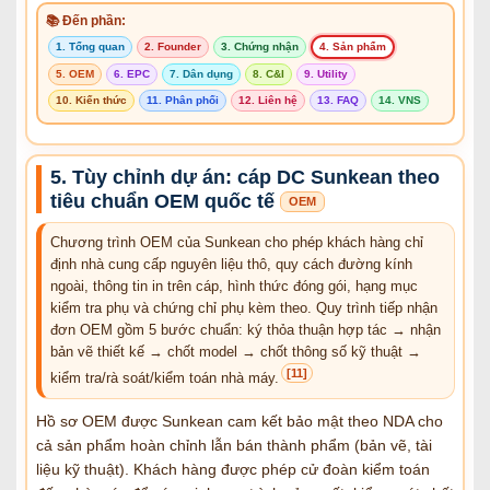
📚 Đến phần:
1. Tổng quan
2. Founder
3. Chứng nhận
4. Sản phẩm
5. OEM
6. EPC
7. Dân dụng
8. C&I
9. Utility
10. Kiến thức
11. Phân phối
12. Liên hệ
13. FAQ
14. VNS
5. Tùy chỉnh dự án: cáp DC Sunkean theo
tiêu chuẩn OEM quốc tế
OEM
Chương trình OEM của Sunkean cho phép khách hàng chỉ
định nhà cung cấp nguyên liệu thô, quy cách đường kính
ngoài, thông tin in trên cáp, hình thức đóng gói, hạng mục
kiểm tra phụ và chứng chỉ phụ kèm theo. Quy trình tiếp nhận
đơn OEM gồm 5 bước chuẩn: ký thỏa thuận hợp tác → nhận
bản vẽ thiết kế → chốt model → chốt thông số kỹ thuật →
[11]
kiểm tra/rà soát/kiểm toán nhà máy.
Hồ sơ OEM được Sunkean cam kết bảo mật theo NDA cho
cả sản phẩm hoàn chỉnh lẫn bán thành phẩm (bản vẽ, tài
liệu kỹ thuật). Khách hàng được phép cử đoàn kiểm toán