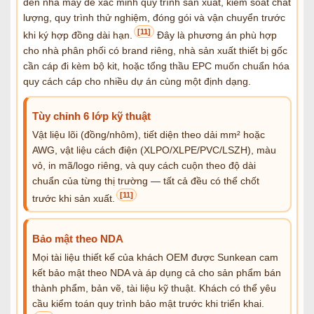
đến nhà máy để xác minh quy trình sản xuất, kiểm soát chất
lượng, quy trình thử nghiệm, đóng gói và vận chuyển trước
[11]
khi ký hợp đồng dài hạn.
Đây là phương án phù hợp
cho nhà phân phối có brand riêng, nhà sản xuất thiết bị gốc
cần cáp đi kèm bộ kit, hoặc tổng thầu EPC muốn chuẩn hóa
quy cách cáp cho nhiều dự án cùng một định dạng.
Tùy chỉnh 6 lớp kỹ thuật
Vật liệu lõi (đồng/nhôm), tiết diện theo dải mm² hoặc
AWG, vật liệu cách điện (XLPO/XLPE/PVC/LSZH), màu
vỏ, in mã/logo riêng, và quy cách cuộn theo độ dài
chuẩn của từng thị trường — tất cả đều có thể chốt
[11]
trước khi sản xuất.
Bảo mật theo NDA
Mọi tài liệu thiết kế của khách OEM được Sunkean cam
kết bảo mật theo NDA và áp dụng cả cho sản phẩm bán
thành phẩm, bản vẽ, tài liệu kỹ thuật. Khách có thể yêu
cầu kiểm toán quy trình bảo mật trước khi triển khai.