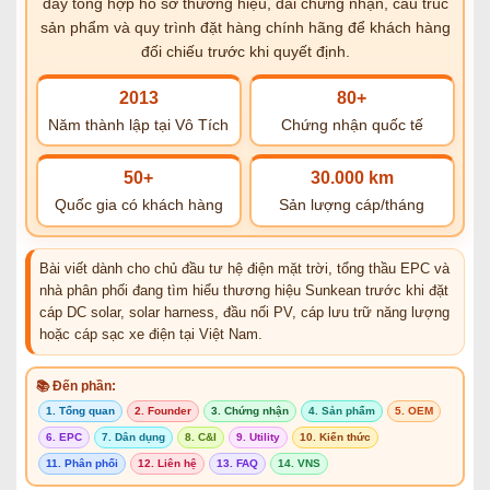
đây tổng hợp hồ sơ thương hiệu, dải chứng nhận, cấu trúc
sản phẩm và quy trình đặt hàng chính hãng để khách hàng
đối chiếu trước khi quyết định.
2013
80+
Năm thành lập tại Vô Tích
Chứng nhận quốc tế
50+
30.000 km
Quốc gia có khách hàng
Sản lượng cáp/tháng
Bài viết dành cho chủ đầu tư hệ điện mặt trời, tổng thầu EPC và
nhà phân phối đang tìm hiểu thương hiệu Sunkean trước khi đặt
cáp DC solar, solar harness, đầu nối PV, cáp lưu trữ năng lượng
hoặc cáp sạc xe điện tại Việt Nam.
📚 Đến phần:
1. Tổng quan
2. Founder
3. Chứng nhận
4. Sản phẩm
5. OEM
6. EPC
7. Dân dụng
8. C&I
9. Utility
10. Kiến thức
11. Phân phối
12. Liên hệ
13. FAQ
14. VNS