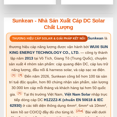
Sunkean - Nhà Sản Xuất Cáp DC Solar
Chất Lượng
Sunkean
là
THƯƠNG HIỆU CÁP SOLAR & GIẢI PHÁP KẾT NỐI
thương hiệu cáp năng lượng được vận hành bởi
WUXI SUN
KING ENERGY TECHNOLOGY CO., LTD.
— công ty thành
lập năm
2013
tại Vô Tích, Giang Tô (Trung Quốc), chuyên
sản xuất 4 nhóm sản phẩm: cáp quang điện DC, cáp lưu trữ
năng lượng, đầu nối & harness solar, và cáp sạc xe điện.
[1]
[3]
Đến năm 2026, Sunkean công bố hơn 100 tài sản
trí tuệ độc quyền, hơn 80 chứng nhận sản phẩm, sản lượng
30.000 km cáp mỗi tháng và khách hàng tại hơn 50 quốc
[1]
gia.
Tại thị trường Việt Nam,
Việt Nam Solar
nhập trực
tiếp dòng cáp DC
H1Z2Z2-K (chuẩn EN 50618 & IEC
62930)
ở các tiết diện thông dụng 4mm², 6mm² và 10mm²,
[21a]
kèm hồ sơ CO/CQ đầy đủ cho từng lô.
Bài viết dưới