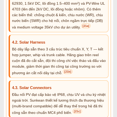
62930, 1.5kV DC, lõi đồng 1.5–400 mm²) và PV-Wire UL
4703 (lên đến 2kV DC, lõi đồng hoặc nhôm). Có thêm
các biến thể: chống chuột & kiến, chịu nước (WR), chịu
nước biển (SWR) cho hệ nổi, chôn ngầm trực tiếp (DB)
[21a]
và medium voltage 35kV cho dự án utility.
4.2. Solar Harness
Bộ dây lắp sẵn theo 3 cấu trúc tiêu chuẩn X, Y, T — kết
hợp jumper, whip và trunk cable. Hãng giao trên reel
cuộn đã đo cắt sẵn, đội thi công chỉ việc tháo và đấu vào
module, giảm thời gian thi công tại công trường so với
[21b]
phương án cắt nối dây tại chỗ.
4.3. Solar Connectors
Đầu nối PV đạt cấp bảo vệ IP68, chịu UV và chu kỳ nhiệt
ngoài trời. Sunkean thiết kế tương thích đa thương hiệu
(multi-brand compatible) để dễ thay thế trong hệ đã thi
[21c]
công sẵn theo chuẩn MC4 phổ biến.