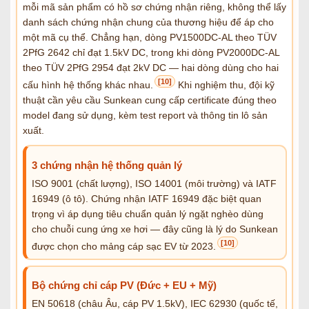
mỗi mã sản phẩm có hồ sơ chứng nhận riêng, không thể lấy
danh sách chứng nhận chung của thương hiệu để áp cho
một mã cụ thể. Chẳng hạn, dòng PV1500DC-AL theo TÜV
2PfG 2642 chỉ đạt 1.5kV DC, trong khi dòng PV2000DC-AL
theo TÜV 2PfG 2954 đạt 2kV DC — hai dòng dùng cho hai
[10]
cấu hình hệ thống khác nhau.
Khi nghiệm thu, đội kỹ
thuật cần yêu cầu Sunkean cung cấp certificate đúng theo
model đang sử dụng, kèm test report và thông tin lô sản
xuất.
3 chứng nhận hệ thống quản lý
ISO 9001 (chất lượng), ISO 14001 (môi trường) và IATF
16949 (ô tô). Chứng nhận IATF 16949 đặc biệt quan
trọng vì áp dụng tiêu chuẩn quản lý ngặt nghèo dùng
cho chuỗi cung ứng xe hơi — đây cũng là lý do Sunkean
[10]
được chọn cho mảng cáp sạc EV từ 2023.
Bộ chứng chỉ cáp PV (Đức + EU + Mỹ)
EN 50618 (châu Âu, cáp PV 1.5kV), IEC 62930 (quốc tế,