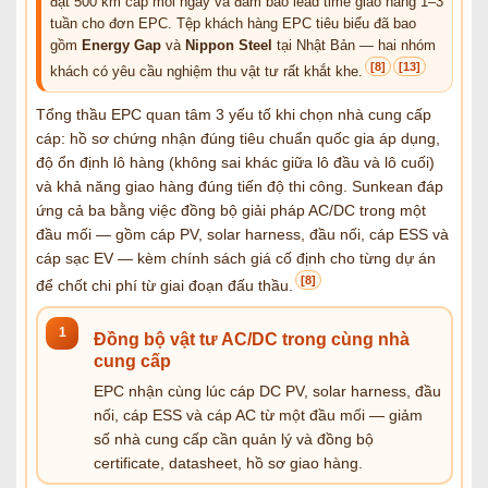
đạt 500 km cáp mỗi ngày và đảm bảo lead time giao hàng 1–3
tuần cho đơn EPC. Tệp khách hàng EPC tiêu biểu đã bao
gồm
Energy Gap
và
Nippon Steel
tại Nhật Bản — hai nhóm
[8]
[13]
khách có yêu cầu nghiệm thu vật tư rất khắt khe.
Tổng thầu EPC quan tâm 3 yếu tố khi chọn nhà cung cấp
cáp: hồ sơ chứng nhận đúng tiêu chuẩn quốc gia áp dụng,
độ ổn định lô hàng (không sai khác giữa lô đầu và lô cuối)
và khả năng giao hàng đúng tiến độ thi công. Sunkean đáp
ứng cả ba bằng việc đồng bộ giải pháp AC/DC trong một
đầu mối — gồm cáp PV, solar harness, đầu nối, cáp ESS và
cáp sạc EV — kèm chính sách giá cố định cho từng dự án
[8]
để chốt chi phí từ giai đoạn đấu thầu.
1
Đồng bộ vật tư AC/DC trong cùng nhà
cung cấp
EPC nhận cùng lúc cáp DC PV, solar harness, đầu
nối, cáp ESS và cáp AC từ một đầu mối — giảm
số nhà cung cấp cần quản lý và đồng bộ
certificate, datasheet, hồ sơ giao hàng.