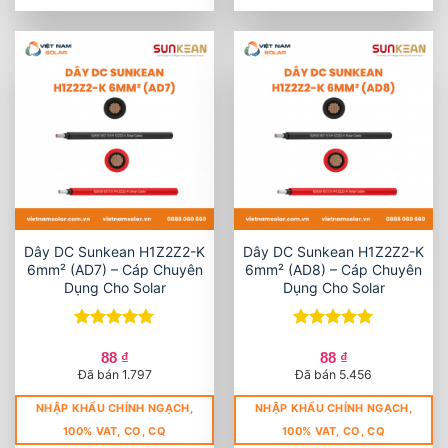
Dây DC Sunkean H1Z2Z2-K
Dây DC Sunkean H1Z2Z2-K
6mm² (AD7) – Cáp Chuyên
6mm² (AD8) – Cáp Chuyên
Dụng Cho Solar
Dụng Cho Solar
Được xếp
Được xếp
hạng
5
5
hạng
5
5
88
₫
88
₫
sao
sao
Đã bán 1.797
Đã bán 5.456
NHẬP KHẨU CHÍNH NGẠCH,
NHẬP KHẨU CHÍNH NGẠCH,
100% VAT, CO, CQ
100% VAT, CO, CQ