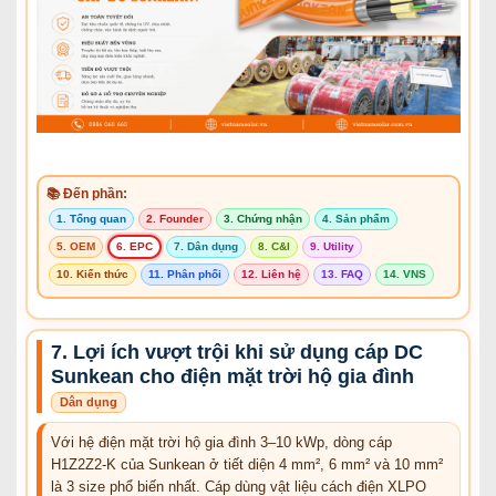
📚 Đến phần:
1. Tổng quan
2. Founder
3. Chứng nhận
4. Sản phẩm
5. OEM
6. EPC
7. Dân dụng
8. C&I
9. Utility
10. Kiến thức
11. Phân phối
12. Liên hệ
13. FAQ
14. VNS
7. Lợi ích vượt trội khi sử dụng cáp DC
Sunkean cho điện mặt trời hộ gia đình
Dân dụng
Với hệ điện mặt trời hộ gia đình 3–10 kWp, dòng cáp
H1Z2Z2-K của Sunkean ở tiết diện 4 mm², 6 mm² và 10 mm²
là 3 size phổ biến nhất. Cáp dùng vật liệu cách điện XLPO