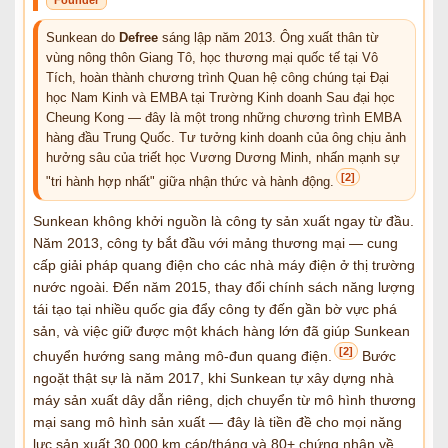
Founder
Sunkean do
Defree
sáng lập năm 2013. Ông xuất thân từ
vùng nông thôn Giang Tô, học thương mại quốc tế tại Vô
Tích, hoàn thành chương trình Quan hệ công chúng tại Đại
học Nam Kinh và EMBA tại Trường Kinh doanh Sau đại học
Cheung Kong — đây là một trong những chương trình EMBA
hàng đầu Trung Quốc. Tư tưởng kinh doanh của ông chịu ảnh
hưởng sâu của triết học Vương Dương Minh, nhấn mạnh sự
[2]
"tri hành hợp nhất" giữa nhận thức và hành động.
Sunkean không khởi nguồn là công ty sản xuất ngay từ đầu.
Năm 2013, công ty bắt đầu với mảng thương mại — cung
cấp giải pháp quang điện cho các nhà máy điện ở thị trường
nước ngoài. Đến năm 2015, thay đổi chính sách năng lượng
tái tạo tại nhiều quốc gia đẩy công ty đến gần bờ vực phá
sản, và việc giữ được một khách hàng lớn đã giúp Sunkean
[2]
chuyển hướng sang mảng mô-đun quang điện.
Bước
ngoặt thật sự là năm 2017, khi Sunkean tự xây dựng nhà
máy sản xuất dây dẫn riêng, dịch chuyển từ mô hình thương
mại sang mô hình sản xuất — đây là tiền đề cho mọi năng
lực sản xuất 30.000 km cáp/tháng và 80+ chứng nhận về