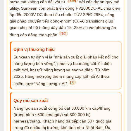
[21a]
nước mà không cần đổi vật tư.
Với các dự án quy mô
utility, Sunkean còn phát triển dòng PV2000DC-AL chịu điện
áp đến 2000V DC theo tiêu chuẩn TÜV 2PfG 2954, cùng
giải pháp chuyển tiếp đồng-nhôm (Cu-Al transition) giúp
giảm chi phí hệ thống dây dẫn 18–25% so với phương án
[10]
dùng cáp đồng toàn phần.
Định vị thương hiệu
Sunkean tự định vị là "nhà sản xuất giải pháp kết nối cho
năng lượng bền vững", phục vụ ba mảng cốt lõi: điện
mặt trời, lưu trữ năng lượng và sạc xe điện. Từ năm
2025, hãng mở rộng thêm mảng cáp kết nối AI theo
[1]
chiến lược "Năng lượng + AI".
Quy mô sản xuất
Năng lực sản xuất công bố đạt 30.000 km cáp/tháng
(trung bình ~500 km/ngày) và 300.000 bộ
harness/tháng. Khách hàng đã tiếp cận 50+ quốc gia,
trong đó nhiều thị trường khó tính như Nhật Bản, Úc,