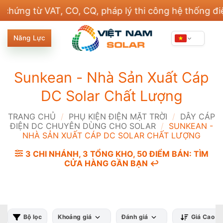
Bỏ
từ VAT, CO, CQ, pháp lý thi công hệ thống điện và 
qua
nội
Năng Lực
dung
Sunkean - Nhà Sản Xuất Cáp
DC Solar Chất Lượng
TRANG CHỦ
/
PHỤ KIỆN ĐIỆN MẶT TRỜI
/
DÂY CÁP
ĐIỆN DC CHUYÊN DÙNG CHO SOLAR
/
SUNKEAN -
NHÀ SẢN XUẤT CÁP DC SOLAR CHẤT LƯỢNG
3 CHI NHÁNH, 3 TỔNG KHO, 50 ĐIỂM BÁN: TÌM
CỬA HÀNG GẦN BẠN ↩️
Bộ lọc
Khoảng giá
Đánh giá
Giá Cao -