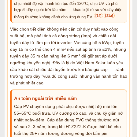
chịu nhiệt độ vận hành liên tục đến 120°C, chịu UV và phù
hợp đi dây ngoài trời lâu năm — khác biệt rõ so với dây điện
[14]
[21a]
thông thường không dành cho ứng dụng PV.
Việc chọn tiết diện không nên căn cứ duy nhất vào công
suất hệ, mà phải tính cả dòng string (Imp) và chiều dài
tuyến dây từ tấm pin tới inverter. Với cùng hệ 5 kWp, tuyến
dây 15 m có thể chọn 4 mm² nếu sụt áp tính ra ≤2%, nhưng
tuyến dây 35 m cần nâng lên 6 mm² để giữ sụt áp dưới
ngưỡng khuyến nghị. Đây là lý do Việt Nam Solar luôn yêu
cầu khảo sát chiều dài tuyến trước khi báo giá cáp — tránh
trường hợp dây "vừa đủ công suất" nhưng vận hành tổn hao
và phát nhiệt cao.
An toàn ngoài trời nhiều năm
Cáp PV chuyên dụng phải chịu được nhiệt độ mái tôn
55–65°C buổi trưa, UV cường độ cao, và chu kỳ giãn nở
nhiệt ngày-đêm. Cáp dân dụng PVC thông thường nứt
vỏ sau 2–3 năm, trong khi H1Z2Z2-K được thiết kế cho
tuổi thọ 25+ năm tương đương vòng đời tấm pin.