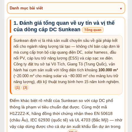
Danh mục bài viết
1. Đánh giá tổng quan về uy tín và vị thế
của dòng cáp DC Sunkean
Tổng quan
Sunkean định vị là nhà sản xuất chuyên sâu về giải pháp kết
nối cho ngành năng lượng tái tạo — không chỉ bán cáp đơn lẻ
mà cung cấp trọn bộ cáp quang điện DC, solar harness, đầu
nối PV, cáp lưu trữ năng lượng (ESS) và cáp sạc xe điện.
Công ty đặt trụ sở tại Vô Tích, Giang Tô (Trung Quốc), vận
hành hai cụm sản xuất với tổng diện tích khoảng
100.000 m²
(~20.000 m² cho mảng solar và ~80.000 m² cho mảng lưu trữ
năng lượng), đội kỹ thuật trung bình hơn 15 năm kinh nghiệm.
[1]
[3]
Điểm khác biệt rõ nhất của Sunkean so với cáp DC phổ
thông là phạm vi tiêu chuẩn đạt được. Cùng một mã
H1Z2Z2-K, hãng đồng thời chứng nhận theo EN 50618
(châu Âu), IEC 62930 (quốc tế) và UL 4703 (Bắc Mỹ) — nhờ
vậy cáp dùng được cho cả dự án xuất khẩu lẫn dự án trong