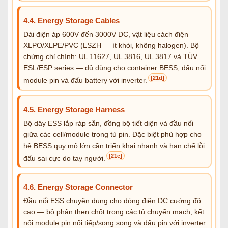
4.4. Energy Storage Cables
Dải điện áp 600V đến 3000V DC, vật liệu cách điện
XLPO/XLPE/PVC (LSZH — ít khói, không halogen). Bộ
chứng chỉ chính: UL 11627, UL 3816, UL 3817 và TÜV
ESL/ESP series — đủ dùng cho container BESS, đấu nối
[21d]
module pin và đấu battery với inverter.
4.5. Energy Storage Harness
Bộ dây ESS lắp ráp sẵn, đồng bộ tiết diện và đầu nối
giữa các cell/module trong tủ pin. Đặc biệt phù hợp cho
hệ BESS quy mô lớn cần triển khai nhanh và hạn chế lỗi
[21e]
đấu sai cực do tay người.
4.6. Energy Storage Connector
Đầu nối ESS chuyên dụng cho dòng điện DC cường độ
cao — bộ phận then chốt trong các tủ chuyển mạch, kết
nối module pin nối tiếp/song song và đấu pin với inverter