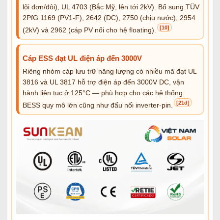
lõi đơn/đôi), UL 4703 (Bắc Mỹ, lên tới 2kV). Bổ sung TÜV
2PfG 1169 (PV1-F), 2642 (DC), 2750 (chịu nước), 2954
[10]
(2kV) và 2962 (cáp PV nổi cho hệ floating).
Cáp ESS đạt UL điện áp đến 3000V
Riêng nhóm cáp lưu trữ năng lượng có nhiều mã đạt UL
3816 và UL 3817 hỗ trợ điện áp đến 3000V DC, vận
hành liên tục ở 125°C — phù hợp cho các hệ thống
[21d]
BESS quy mô lớn cũng như đấu nối inverter-pin.