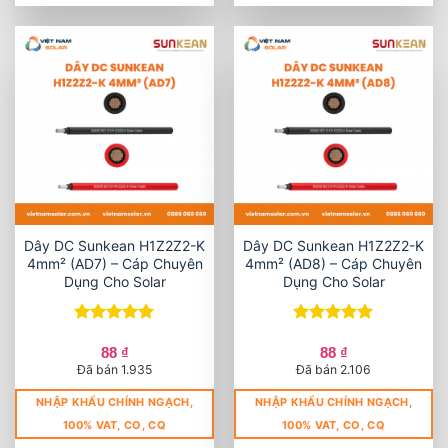
Dây DC Sunkean H1Z2Z2-K
Dây DC Sunkean H1Z2Z2-K
4mm² (AD7) – Cáp Chuyên
4mm² (AD8) – Cáp Chuyên
Dụng Cho Solar
Dụng Cho Solar
Được xếp
Được xếp
hạng
5
5
hạng
5
5
88
₫
88
₫
sao
sao
Đã bán 1.935
Đã bán 2.106
NHẬP KHẨU CHÍNH NGẠCH,
NHẬP KHẨU CHÍNH NGẠCH,
100% VAT, CO, CQ
100% VAT, CO, CQ