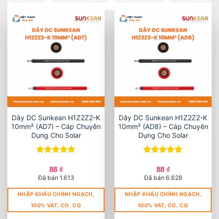
Dây DC Sunkean H1Z2Z2-K
Dây DC Sunkean H1Z2Z2-K
10mm² (AD7) – Cáp Chuyên
10mm² (AD8) – Cáp Chuyên
Dụng Cho Solar
Dụng Cho Solar
Được xếp
Được xếp
hạng
5
5
hạng
5
5
88
₫
88
₫
sao
sao
Đã bán 1.613
Đã bán 6.628
NHẬP KHẨU CHÍNH NGẠCH,
NHẬP KHẨU CHÍNH NGẠCH,
100% VAT, CO, CQ
100% VAT, CO, CQ