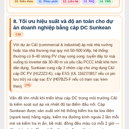
10. Kiến thức
11. Phân phối
12. Liên hệ
13. FAQ
14. VNS
8. Tối ưu hiệu suất và độ an toàn cho dự
án doanh nghiệp bằng cáp DC Sunkean
C&I
Với dự án C&I (commercial & industrial) áp mái nhà xưởng
hoặc tòa nhà thương mại quy mô 50–500 kWp, hệ thống
thường có 8–40 string PV chạy song song, tuyến dây từ mái
xuống tủ inverter dài 30–80 m và yêu cầu PCCC khắt khe hơn
dân dụng. Sunkean cung cấp 3 nhóm cáp cho ứng dụng C&I:
cáp DC PV (H1Z2Z2-K), cáp ESS (UL 11627/3817 nếu có pin
lưu trữ) và cáp sạc EV (H07BZ5-F nếu có trạm sạc kèm
[15]
theo).
Vấn đề lớn nhất khi triển khai cáp DC trong môi trường C&I
là kiểm soát sụt áp và nhiệt độ tại điểm đấu nối. Cáp
Sunkean được sản xuất với hệ thống kiểm tra tia lửa điện
(spark test) hằng ngày, kiểm tra đường kính ngoài 2 lần mỗi
mẻ và kiểm tra in ấn, bề mặt, đồng đều màu cứ mỗi 2 giờ —