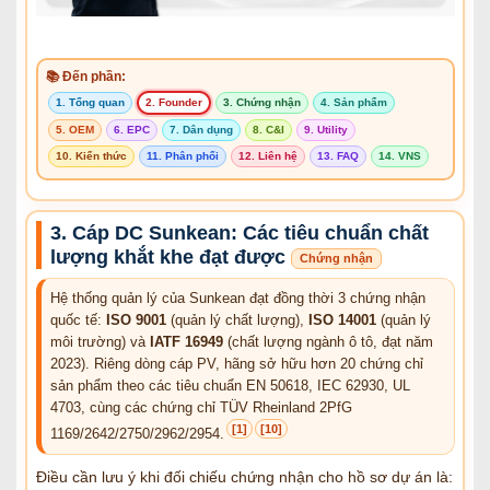
📚 Đến phần:
1. Tổng quan
2. Founder
3. Chứng nhận
4. Sản phẩm
5. OEM
6. EPC
7. Dân dụng
8. C&I
9. Utility
10. Kiến thức
11. Phân phối
12. Liên hệ
13. FAQ
14. VNS
3. Cáp DC Sunkean: Các tiêu chuẩn chất
lượng khắt khe đạt được
Chứng nhận
Hệ thống quản lý của Sunkean đạt đồng thời 3 chứng nhận
quốc tế:
ISO 9001
(quản lý chất lượng),
ISO 14001
(quản lý
môi trường) và
IATF 16949
(chất lượng ngành ô tô, đạt năm
2023). Riêng dòng cáp PV, hãng sở hữu hơn 20 chứng chỉ
sản phẩm theo các tiêu chuẩn EN 50618, IEC 62930, UL
4703, cùng các chứng chỉ TÜV Rheinland 2PfG
[1]
[10]
1169/2642/2750/2962/2954.
Điều cần lưu ý khi đối chiếu chứng nhận cho hồ sơ dự án là: