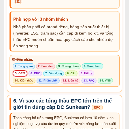
[11]
Phù hợp với 3 nhóm khách
Nhà phân phối có brand riêng, hãng sản xuất thiết bị
(inverter, ESS, trạm sạc) cần cáp đi kèm bộ kit, và tổng
thầu EPC muốn chuẩn hóa quy cách cáp cho nhiều dự
án song song.
📚 Đến phần:
1. Tổng quan
2. Founder
3. Chứng nhận
4. Sản phẩm
5. OEM
6. EPC
7. Dân dụng
8. C&I
9. Utility
10. Kiến thức
11. Phân phối
12. Liên hệ
13. FAQ
14. VNS
6. Vì sao các tổng thầu EPC lớn trên thế
giới tin dùng cáp DC Sunkean?
EPC
Theo công bố trên trang EPC, Sunkean có hơn 10 năm kinh
nghiệm phục vụ các dự án quy mô lớn với năng lực sản xuất