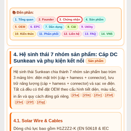
📚 Đến phần:
1. Tổng quan
2. Founder
3. Chứng nhận
4. Sản phẩm
5. OEM
6. EPC
7. Dân dụng
8. C&I
9. Utility
10. Kiến thức
11. Phân phối
12. Liên hệ
13. FAQ
14. VNS
4. Hệ sinh thái 7 nhóm sản phẩm: Cáp DC
Sunkean và phụ kiện kết nối
Sản phẩm
Hệ sinh thái Sunkean chia thành 7 nhóm sản phẩm bao trùm
3 mảng lớn: điện mặt trời (cáp + harness + connector), lưu
trữ năng lượng (cáp + harness + connector) và sạc xe điện.
Tất cả đều có thể đặt OEM theo cấu hình tiết diện, màu sắc,
[21a]
[21b]
[21c]
[21d]
in ấn và quy cách đóng gói riêng.
[21e]
[21f]
[21g]
4.1. Solar Wire & Cables
Dòng chủ lực bao gồm H1Z2Z2-K (EN 50618 & IEC