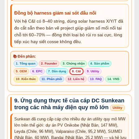
Đồng bộ harness giảm sai sót đấu nối
Với hệ C&I có 8–40 string, dùng solar harness X/Y/T đã
đo cắt sẵn theo bản vẽ project giúp giảm số mối nối tại
chỗ tới 60–70% — đồng thời loại bỏ rủi ro sai cực, lỏng
tiếp xúc hay siết cosse không đều.
📚 Đến phần:
1. Tổng quan
2. Founder
3. Chứng nhận
4. Sản phẩm
5. OEM
6. EPC
7. Dân dụng
8. C&I
9. Utility
10. Kiến thức
11. Phân phối
12. Liên hệ
13. FAQ
14. VNS
9. Ứng dụng thực tế của cáp DC Sunkean
trong các nhà máy điện quy mô lớn
Utility
Sunkean đã cung cấp cáp cho nhiều dự án utility quy mô MW
lớn trên thế giới: dự án PV Onikobe (Nhật Bản, 147 MW),
Leyda (Chile, 96 MW), Valparaiso (Chile, 95,2 MW), SUIMEI
(Nhật Bản, 60 MW), Bandai (Nhật Bản, 25,2 MW) — và hệ lưu