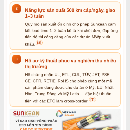
2
Năng lực sản xuất 500 km cáp/ngày, giao
1–3 tuần
Quy mô sản xuất ổn định cho phép Sunkean cam
kết lead time 1–3 tuần kể từ khi chốt đơn, đáp ứng
tiến độ thi công căng của các dự án MWp xuất
[8]
khẩu.
3
Hồ sơ kỹ thuật phục vụ nghiệm thu nhiều
thị trường
Hệ chứng nhận UL, ETL, CUL, TÜV, JET, PSE,
CE, CPR, RETIE, RoHS cho phép cùng một mã
sản phẩm dùng được cho dự án ở Mỹ, EU, Nhật,
Hàn, Trung Đông và Mỹ Latin — đặc biệt thuận
[8]
tiện với các EPC làm cross-border.