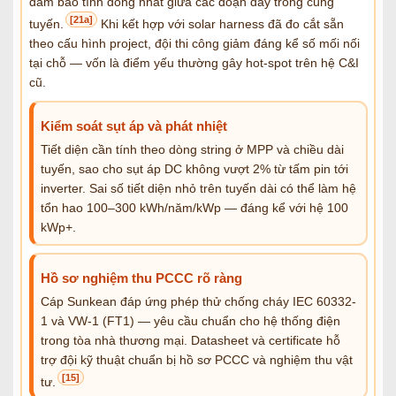
đảm bảo tính đồng nhất giữa các đoạn dây trong cùng
[21a]
tuyến.
Khi kết hợp với solar harness đã đo cắt sẵn
theo cấu hình project, đội thi công giảm đáng kể số mối nối
tại chỗ — vốn là điểm yếu thường gây hot-spot trên hệ C&I
cũ.
Kiểm soát sụt áp và phát nhiệt
Tiết diện cần tính theo dòng string ở MPP và chiều dài
tuyến, sao cho sụt áp DC không vượt 2% từ tấm pin tới
inverter. Sai số tiết diện nhỏ trên tuyến dài có thể làm hệ
tổn hao 100–300 kWh/năm/kWp — đáng kể với hệ 100
kWp+.
Hồ sơ nghiệm thu PCCC rõ ràng
Cáp Sunkean đáp ứng phép thử chống cháy IEC 60332-
1 và VW-1 (FT1) — yêu cầu chuẩn cho hệ thống điện
trong tòa nhà thương mại. Datasheet và certificate hỗ
trợ đội kỹ thuật chuẩn bị hồ sơ PCCC và nghiệm thu vật
[15]
tư.