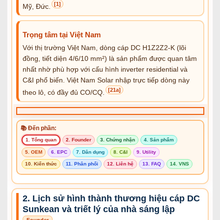
[1]
Mỹ, Đức.
Trọng tâm tại Việt Nam
Với thị trường Việt Nam, dòng cáp DC H1Z2Z2-K (lõi
đồng, tiết diện 4/6/10 mm²) là sản phẩm được quan tâm
nhất nhờ phù hợp với cấu hình inverter residential và
C&I phổ biến. Việt Nam Solar nhập trực tiếp dòng này
[21a]
theo lô, có đầy đủ CO/CQ.
📚 Đến phần:
1. Tổng quan
2. Founder
3. Chứng nhận
4. Sản phẩm
5. OEM
6. EPC
7. Dân dụng
8. C&I
9. Utility
10. Kiến thức
11. Phân phối
12. Liên hệ
13. FAQ
14. VNS
2. Lịch sử hình thành thương hiệu cáp DC
Sunkean và triết lý của nhà sáng lập