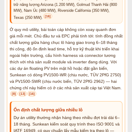
trữ năng lượng Arizona (1.200 MW), Golmud Thanh Hải (800
MW), Nam Úc (480 MW), Riverside California (350 MW),
[16]
Texas (250 MW).
Ở quy mô utility, bài toán cáp không còn xoay quanh đơn
giá mỗi mét. Chủ đầu tư và EPC phải tính tới: tính đồng nhất
chất lượng giữa hàng chục lô hàng giao trong 6–18 tháng
thi công, độ ổn định lead time, hỗ trợ kỹ thuật khi triển khai
ngoài hiện trường, cấu hình harness và connector tương
thích với nhà sản xuất module và inverter đang dùng. Với
các dự án floating PV trên mặt hồ hoặc đặt gần biển,
Sunkean có dòng PV1500-WR (chịu nước, TÜV 2PfG 2750)
và PV1500-SWR (chịu nước biển, TÜV 2PfG 2962) — hai
chứng chỉ này hiếm có ở các nhà sản xuất cáp tại Việt Nam.
[8]
[13]
[16]
Ổn định chất lượng giữa nhiều lô
Dự án utility thường nhận hàng theo nhiều đợt trải dài 6–
18 tháng. Sunkean kiểm soát quy trình theo ISO 9001 và
IATF 16949, có quy chuẩn lấy mẫu kiểm tra theo lô —