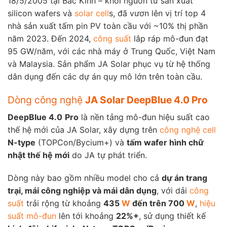
18/5/2005 tại Bắc Kinh – khởi nguồn từ sản xuất
silicon wafers và
solar
cell
s, đã vươn lên vị trí top 4
nhà sản xuất tấm pin PV toàn cầu với ~10% thị phần
năm 2023. Đến 2024,
công suất
lắp ráp mô-đun đạt
95 GW/năm, với các nhà máy ở Trung Quốc, Việt Nam
và Malaysia. Sản phẩm JA Solar phục vụ từ hệ thống
dân dụng đến các dự án quy mô lớn trên toàn cầu.
Dòng công nghệ
JA Solar DeepBlue 4.0 Pro
DeepBlue 4.0
Pro
là nền tảng mô-đun hiệu suất cao
thế hệ mới của JA Solar, xây dựng trên
công nghệ cell
N-type
(TOPCon/Bycium+) và
tấm wafer hình chữ
nhật thế hệ mới
do JA tự phát triển.
Dòng này bao gồm nhiều model cho cả
dự án trang
trại, mái công nghiệp và mái dân dụng
, với dải
công
suất
trải rộng từ khoảng
435
W
đến trên 700
W
,
hiệu
suất mô-đun
lên tới khoảng
22%+
, sử dụng thiết kế