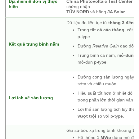
Địa điểm & đơn vị thực
China Photovoltaic Test Center (
hiện
chứng nhận
TÜV NORD
và hãng
JA Solar
.
Dữ liệu đo liên tục từ
tháng 3 đến t
Trong
tất cả các tháng
, cột
n-
p-type.
Kết quả trung bình năm
Đường
Relative Gain
dao động
Trung bình cả năm,
mô-đun n-
mô-đun p-type.
Đường cong sản lượng ngày của
sớm và chiều muộn.
Hiệu suất tốt hơn ở nhiệt độ c
Lợi ích về sản lượng
trong phần lớn thời gian vận h
Lợi thế sản lượng tích luỹ the
vượt trội
so với p-type.
Giả sử bức xạ trung bình khoảng
1.
Hệ thống
1 MWp
dùng mô-đun 