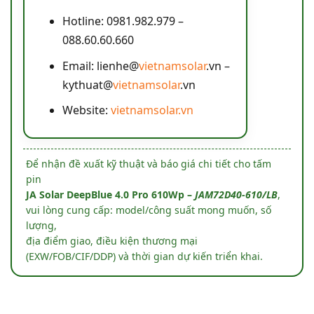
Hotline: 0981.982.979 –
088.60.60.660
Email: lienhe@
vietnamsolar
.vn –
kythuat@
vietnamsolar
.vn
Website:
vietnamsolar.vn
Để nhận đề xuất kỹ thuật và báo giá chi tiết cho tấm
pin
JA Solar DeepBlue 4.0 Pro 610Wp –
JAM72D40-610/LB
,
vui lòng cung cấp: model/công suất mong muốn, số
lượng,
địa điểm giao, điều kiện thương mại
(EXW/FOB/CIF/DDP) và thời gian dự kiến triển khai.