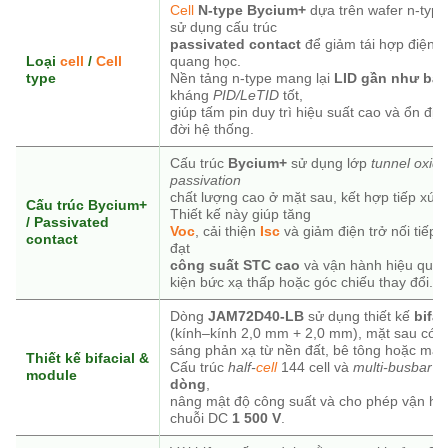
Cell
N-type Bycium+
dựa trên wafer n-type
sử dụng cấu trúc
passivated contact
để giảm tái hợp điện t
Loại
cell
/
Cell
quang học.
type
Nền tảng n-type mang lại
LID gần như bằn
kháng
PID/LeTID
tốt,
giúp tấm pin duy trì hiệu suất cao và ổn địn
đời hệ thống.
Cấu trúc
Bycium+
sử dụng lớp
tunnel oxide
passivation
chất lượng cao ở mặt sau, kết hợp tiếp xúc 
Cấu trúc Bycium+
Thiết kế này giúp tăng
/ Passivated
Voc
, cải thiện
Isc
và giảm điện trở nối tiếp
contact
đạt
công suất STC cao
và vận hành hiệu quả 
kiện bức xạ thấp hoặc góc chiếu thay đổi.
Dòng
JAM72D40-LB
sử dụng thiết kế
bifa
(kính–kính 2,0 mm + 2,0 mm), mặt sau có t
sáng phản xạ từ nền đất, bê tông hoặc mái
Thiết kế bifacial &
Cấu trúc
half-
cell
144 cell và
multi-busbar
g
module
dòng
,
nâng mật độ công suất và cho phép vận hàn
chuỗi DC
1 500 V
.