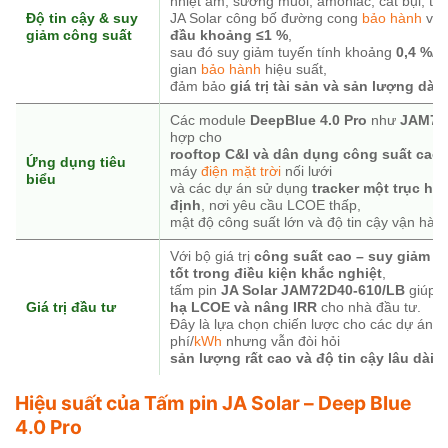
nhiệt ẩm, sương muối, amoniac, cát bụi, tải
Độ tin cậy & suy
JA Solar công bố đường cong
bảo hành
vớ
giảm công suất
đầu khoảng ≤1 %
,
sau đó suy giảm tuyến tính khoảng
0,4 %/
gian
bảo hành
hiệu suất,
đảm bảo
giá trị tài sản và sản lượng dài
Các module
DeepBlue 4.0 Pro
như
JAM72
hợp cho
rooftop C&I và dân dụng công suất cao
,
Ứng dụng tiêu
máy
điện mặt trời
nối lưới
biểu
và các dự án sử dụng
tracker một trục h
định
, nơi yêu cầu LCOE thấp,
mật độ công suất lớn và độ tin cậy vận hành
Với bộ giá trị
công suất cao – suy giảm th
tốt trong điều kiện khắc nghiệt
,
tấm pin
JA Solar JAM72D40-610/LB
giúp
g
Giá trị đầu tư
hạ LCOE và nâng IRR
cho nhà đầu tư.
Đây là lựa chọn chiến lược cho các dự án cầ
phí/
kWh
nhưng vẫn đòi hỏi
sản lượng rất cao và độ tin cậy lâu dài
.
Hiệu suất của Tấm pin JA Solar – Deep Blue
4.0 Pro