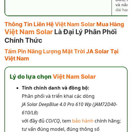
và nâng
dài hạn.
Thông Tin Liên Hệ
Việt Nam Solar
Mua Hàng
Việt Nam Solar
Là Đại Lý Phân Phối
Chính Thức
Tấm Pin Năng Lượng Mặt Trời
JA Solar Tại
Việt Nam
Lý do lựa chọn
Việt Nam Solar
Tính chính danh và đồng bộ:
Phân phối và triển khai các dòng
JA Solar DeepBlue 4.0 Pro 610 Wp (JAM72D40-
610/LB
)
với đầy đủ
CO/CQ
, tem
bảo hành
chính hãng;
tư vấn đúng model, đúng thông số