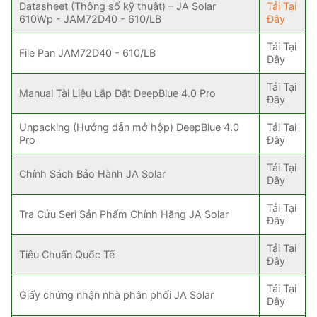
Datasheet (Thông số kỹ thuật) – JA Solar
Tải Tại
610Wp - JAM72D40 - 610/LB
Đây
Tải Tại
File Pan JAM72D40 - 610/LB
Đây
Tải Tại
Manual Tài Liệu Lắp Đặt DeepBlue 4.0 Pro
Đây
Unpacking (Hướng dẫn mở hộp) DeepBlue 4.0
Tải Tại
Pro
Đây
Tải Tại
Chính Sách Bảo Hành JA Solar
Đây
Tải Tại
Tra Cứu Seri Sản Phẩm Chính Hãng JA Solar
Đây
Tải Tại
Tiêu Chuẩn Quốc Tế
Đây
Tải Tại
Giấy chứng nhận nhà phân phối JA Solar
Đây