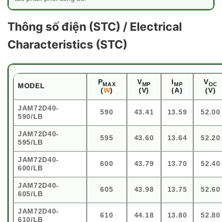
Thông số điện (STC) / Electrical
Characteristics (STC)
P
V
I
V
MAX
MP
MP
OC
MODEL
(
W
)
(V)
(A)
(V)
JAM72D40-
590
43.41
13.59
52.00
590/LB
JAM72D40-
595
43.60
13.64
52.20
595/LB
JAM72D40-
600
43.79
13.70
52.40
600/LB
JAM72D40-
605
43.98
13.75
52.60
605/LB
JAM72D40-
610
44.18
13.80
52.80
610/LB