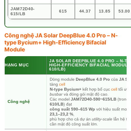
JAM72D40-
615
44.37
13.85
53.00
615/LB
Công nghệ JA Solar DeepBlue 4.0 Pro – N-
type Bycium+ High-Efficiency Bifacial
Module
JA SOLAR DEEPBLUE 4.0 PRO – N-T
HẠNG MỤC
HIGH-EFFICIENCY BIFACIAL MODULE
610/LB)
Dòng module
DeepBlue 4.0 Pro
của
JA So
tảng
cell
N-type Bycium+
kết hợp bố cục
cell
tối ưu
busbar
và đóng gói mật độ cao.
Các model
JAM72D40-590~615/LB
(trong 
Công nghệ
610/LB
) đạt
công suất 590–615 Wp
với hiệu suất modu
23,1–23,2 %
,
phù hợp cho cả dự án
utility-scale
lẫn hệ th
cần mật độ công suất lớn.