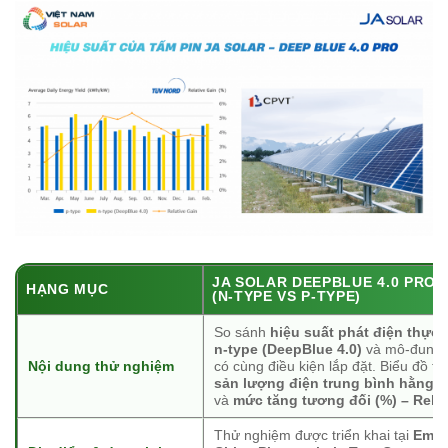
JA SOLAR DEEPBLUE 4.0 PRO
HẠNG MỤC
(N-TYPE VS P-TYPE)
So sánh
hiệu suất phát điện thực 
n-type (DeepBlue 4.0)
và mô-đun
p
Nội dung thử nghiệm
có cùng điều kiện lắp đặt. Biểu đồ th
sản lượng điện trung bình hằng n
và
mức tăng tương đối (%) – Relat
Thử nghiệm được triển khai tại
Empi