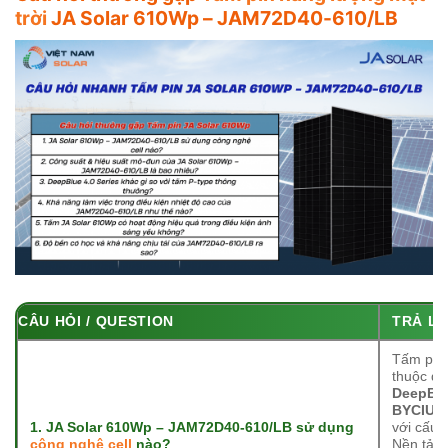
trời
JA Solar 610Wp – JAM72D40-610/LB
CÂU HỎI / QUESTION
TRẢ LỜ
Tấm pin
thuộc d
DeepBlu
BYCIUM
1. JA Solar 610Wp – JAM72D40-610/LB sử dụng
với cấu t
công nghệ cell
nào?
Nền tảng