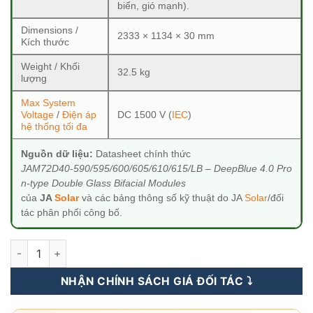
biển, gió mạnh).
Dimensions /
2333 × 1134 × 30 mm
Kích thước
Weight / Khối
32.5 kg
lượng
Max System
Voltage
/
Điện áp
DC 1500 V (
IEC
)
hệ thống tối đa
Nguồn dữ liệu:
Datasheet chính thức
JAM72D40-590/595/600/605/610/615/LB – DeepBlue 4.0 Pro
n-type Double Glass Bifacial Modules
của
JA
Solar
và các bảng thông số kỹ thuật do JA
Solar
/đối
tác phân phối công bố.
Tấm Pin Năng Lượng Mặt Trời JA Solar 610Wp - Deep Blue 4.0 
NHẬN CHÍNH SÁCH GIÁ ĐỐI TÁC ⤵️