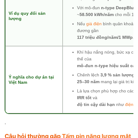
Với mô-đun
n-type DeepBlue 4
Ví dụ quy đổi sản
~
58.500 kWh/năm
cho mỗi 1 
lượng
Nếu
giá điện
bình quân khoản
đương gần
117 triệu đồng/năm/1 MWp
.
Khí hậu nắng nóng, bức xạ cao 
thế của
mô-đun n-type hiệu suất ca
Chênh lệch
3,9 % sản lượng/
Ý nghĩa cho dự án tại
25–30 năm
mang lại giá trị kinh
Việt Nam
Là lựa chọn phù hợp cho các 
IRR tốt
và
độ tin cậy dài hạn
như
điện m
.
Câu hỏi thường gặp
Tấm pin năng lượng mặt