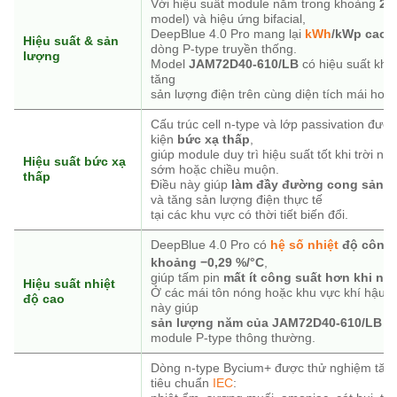
Với hiệu suất module nằm trong khoảng
22
model) và hiệu ứng bifacial,
DeepBlue 4.0 Pro mang lại
kWh
/kWp cao 
Hiệu suất & sản
dòng P-type truyền thống.
lượng
Model
JAM72D40-610/LB
có hiệu suất kh
tăng
sản lượng điện trên cùng diện tích mái hoặc
Cấu trúc cell n-type và lớp passivation được
kiện
bức xạ thấp
,
giúp module duy trì hiệu suất tốt khi trời n
Hiệu suất bức xạ
sớm hoặc chiều muộn.
thấp
Điều này giúp
làm đầy đường cong sản l
và tăng sản lượng điện thực tế
tại các khu vực có thời tiết biến đổi.
DeepBlue 4.0 Pro có
hệ số nhiệt
độ công 
khoảng −0,29 %/°C
,
giúp tấm pin
mất ít công suất hơn khi nhi
Hiệu suất nhiệt
Ở các mái tôn nóng hoặc khu vực khí hậu k
độ cao
này giúp
sản lượng năm của JAM72D40-610/LB c
module P-type thông thường.
Dòng n-type Bycium+ được thử nghiệm tăn
tiêu chuẩn
IEC
: