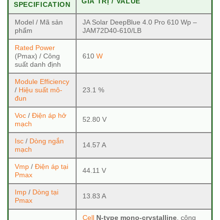
GIÁ TRỊ / VALUE
SPECIFICATION
Model / Mã sản
JA Solar DeepBlue 4.0 Pro 610 Wp –
phẩm
JAM72D40-610/LB
Rated Power
(Pmax) / Công
610
W
suất danh định
Module Efficiency
/
Hiệu suất mô-
23.1 %
đun
Voc
/
Điện áp hở
52.80 V
mạch
Isc
/
Dòng ngắn
14.57 A
mạch
Vmp
/
Điện áp tại
44.11 V
Pmax
Imp
/
Dòng tại
13.83 A
Pmax
Cell
N-type mono-crystalline
, công