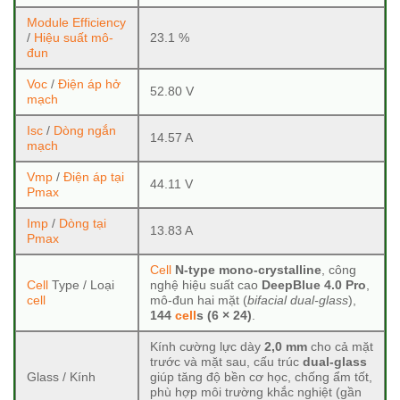
Module Efficiency
/
Hiệu suất mô-
23.1 %
đun
Voc
/
Điện áp hở
52.80 V
mạch
Isc
/
Dòng ngắn
14.57 A
mạch
Vmp
/
Điện áp tại
44.11 V
Pmax
Imp
/
Dòng tại
13.83 A
Pmax
Cell
N-type mono-crystalline
, công
Cell
Type / Loại
nghệ hiệu suất cao
DeepBlue 4.0 Pro
,
cell
mô-đun hai mặt (
bifacial dual-glass
),
144
cell
s (6 × 24)
.
Kính cường lực dày
2,0 mm
cho cả mặt
trước và mặt sau, cấu trúc
dual-glass
Glass / Kính
giúp tăng độ bền cơ học, chống ẩm tốt,
phù hợp môi trường khắc nghiệt (gần