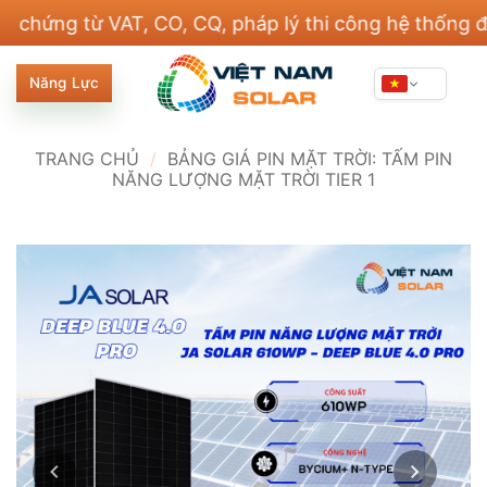
Bỏ
từ VAT, CO, CQ, pháp lý thi công hệ thống điện và 
qua
nội
Năng Lực
dung
TRANG CHỦ
/
BẢNG GIÁ PIN MẶT TRỜI: TẤM PIN
NĂNG LƯỢNG MẶT TRỜI TIER 1