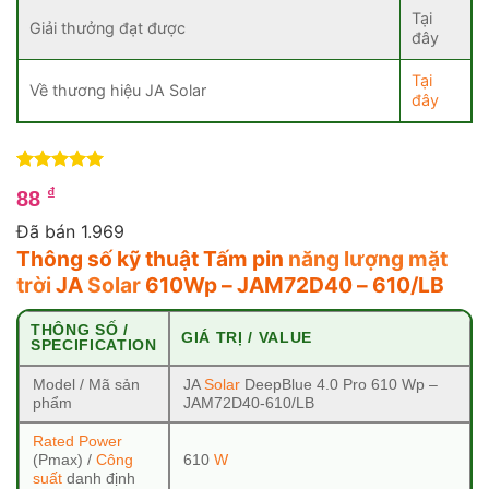
Tại
Giải thưởng đạt được
đây
Tại
Về thương hiệu JA Solar
đây
5
1
trên 5
₫
88
dựa trên
đánh giá
Đã bán 1.969
Thông số kỹ thuật Tấm pin
năng lượng mặt
trời
JA
Solar
610Wp – JAM72D40 – 610/LB
THÔNG SỐ /
GIÁ TRỊ / VALUE
SPECIFICATION
Model / Mã sản
JA
Solar
DeepBlue 4.0 Pro 610 Wp –
phẩm
JAM72D40-610/LB
Rated Power
(Pmax) /
Công
610
W
suất
danh định