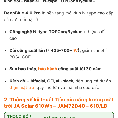
kính đôi – bifacial – N-type TOPCon/Bycium+
DeepBlue 4.0 Pro
là nền tảng mô-đun N-type cao cấp
của JA, nổi bật ở:
Công nghệ N-type TOPCon/Bycium+
, hiệu suất
cao
Dải công suất lớn (≈435–700+
W
)
, giảm chi phí
BOS/LCOE
Suy hao thấp,
bảo hành
công suất tới 30 năm
Kính đôi – bifacial, GFI, all-black
, đáp ứng cả dự án
điện mặt trời
quy mô lớn và mái nhà cao cấp
2. Thông số kỹ thuật
Tấm pin năng lượng mặt
trời
JA Solar 610Wp – JAM72D40 – 610/LB
THÔNG SỐ /