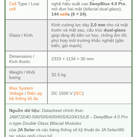
Cell
Type / Loại
nghệ hiệu suất cao
DeepBlue 4.0 Pro
,
cell
mô-đun hai mặt (
bifacial dual-glass
),
144
cell
s (6 × 24)
.
Kính cường lực dày
2,0 mm
cho cả mặt
trước và mặt sau, cấu trúc
dual-glass
Glass / Kính
giúp tăng độ bền cơ học, chống ẩm tốt,
phù hợp môi trường khắc nghiệt (gần
biển, gió mạnh).
Dimensions /
2333 × 1134 × 30 mm
Kích thước
Weight / Khối
32.5 kg
lượng
Max System
Voltage
/
Điện áp
DC 1500 V (
IEC
)
hệ thống tối đa
Nguồn dữ liệu:
Datasheet chính thức
JAM72D40-590/595/600/605/610/615/LB – DeepBlue 4.0 Pro
n-type Double Glass Bifacial Modules
của
JA Solar
và các bảng thông số kỹ thuật do JA Solar/đối
tác phân phối công bố.