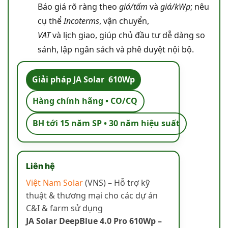
Báo giá rõ ràng theo
giá/tấm
và
giá/kWp
; nêu
cụ thể
Incoterms
, vận chuyển,
VAT
và lịch giao, giúp chủ đầu tư dễ dàng so
sánh, lập ngân sách và phê duyệt nội bộ.
Giải pháp JA Solar 610Wp
Hàng chính hãng • CO/CQ
BH tới 15 năm SP • 30 năm hiệu suất
Liên hệ
Việt Nam Solar
(VNS) – Hỗ trợ kỹ
thuật & thương mại cho các dự án
C&I & farm sử dụng
JA Solar DeepBlue 4.0 Pro 610Wp –