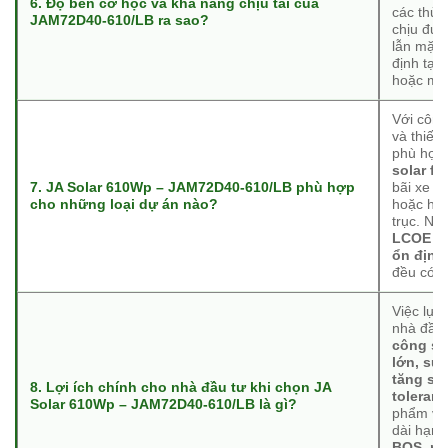
6. Độ bền cơ học và khả năng chịu tải của
các thử 
JAM72D40-610/LB ra sao?
chịu đượ
lẫn mặt 
định tại
hoặc môi
Với công
và thiết
phù hợp
solar f
7. JA Solar 610Wp – JAM72D40-610/LB phù hợp
bãi xe so
cho những loại dự án nào?
hoặc hệ 
trục. Nh
LCOE th
ổn định
đều có t
Việc lựa
nhà đầu 
công su
lớn, su
tăng sả
8. Lợi ích chính cho nhà đầu tư khi chọn JA
toleran
Solar 610Wp – JAM72D40-610/LB là gì?
phẩm v
dài hạn 
BOS, rú