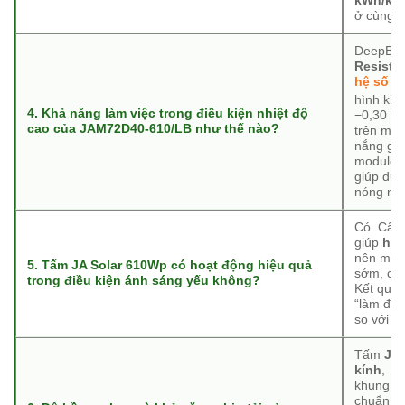
kWh/kW
ở cùng đ
DeepBlue
Resista
hệ số nh
hình kh
4. Khả năng làm việc trong điều kiện nhiệt độ
−0,30 %/
cao của JAM72D40-610/LB như thế nào?
trên mái
nắng gắt
module P
giúp duy 
nóng nh
Có. Cấu 
giúp
hiệ
nên mô-đ
5. Tấm JA Solar 610Wp có hoạt động hiệu quả
sớm, chi
trong điều kiện ánh sáng yếu không?
Kết quả 
“làm đầy
so với c
Tấm
JA
kính
,
khung n
chuẩn
I