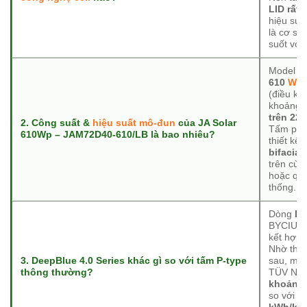
LID rất 
hiệu suất
là cơ sở
suốt vòn
Model
J
610
W
(điều ki
khoảng
trên 22 
2. Công suất &
hiệu suất mô-đun
của JA Solar
Tấm pin 
610Wp – JAM72D40-610/LB là bao nhiêu?
thiết kế
bifacial
trên cùn
hoặc quỹ
thống.
Dòng
De
BYCIUM
kết hợp
Nhờ thu 
3. DeepBlue 4.0 Series khác gì so với tấm P-type
sau, mô-
thông thường?
TÜV NOR
khoảng 
so với m