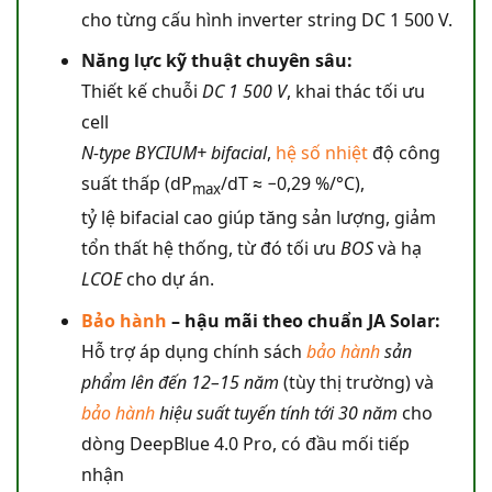
cho từng cấu hình inverter string DC 1 500 V.
Năng lực kỹ thuật chuyên sâu:
Thiết kế chuỗi
DC 1 500 V
, khai thác tối ưu
cell
N-type BYCIUM+ bifacial
,
hệ số nhiệt
độ công
suất thấp (dP
/dT ≈ −0,29 %/°C),
max
tỷ lệ bifacial cao giúp tăng sản lượng, giảm
tổn thất hệ thống, từ đó tối ưu
BOS
và hạ
LCOE
cho dự án.
Bảo hành
– hậu mãi theo chuẩn JA Solar:
Hỗ trợ áp dụng chính sách
bảo hành
sản
phẩm lên đến 12–15 năm
(tùy thị trường) và
bảo hành
hiệu suất tuyến tính tới 30 năm
cho
dòng DeepBlue 4.0 Pro, có đầu mối tiếp
nhận