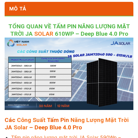
MÔ TẢ
TỔNG QUAN VỀ TẤM PIN NĂNG LƯỢNG MẶT
TRỜI JA
SOLAR
610WP – Deep Blue 4.0 Pro
Các
Công Suất
Tấm Pin
Năng Lượng Mặt Trời
JA
Solar
– Deep Blue 4.0 Pro
Tấm pin
năng lượng mặt trời
JA
Solar
590Wp –