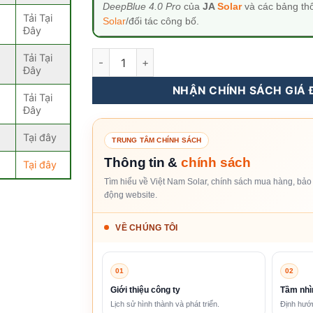
DeepBlue 4.0 Pro
của
JA
Solar
và các bảng th
Tải Tại
Solar
/đối tác công bố.
Đây
Tấm Pin Năng Lượng Mặt Trời JA Solar 650Wp
Tải Tại
Đây
NHẬN CHÍNH SÁCH GIÁ Đ
Tải Tại
Đây
Tại đây
TRUNG TÂM CHÍNH SÁCH
Thông tin &
chính sách
Tại đây
Tìm hiểu về Việt Nam Solar, chính sách mua hàng, bảo 
động website.
VỀ CHÚNG TÔI
01
02
Giới thiệu công ty
Tầm nhì
Lịch sử hình thành và phát triển.
Định hướn