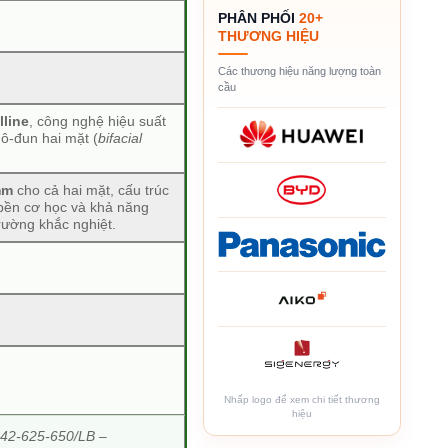
PHÂN PHỐI
20+
THƯƠNG HIỆU
Các thương hiệu năng lượng toàn
cầu
lline
, công nghệ hiệu suất
mô-đun hai mặt (
bifacial
mm
cho cả hai mặt, cấu trúc
bền cơ học và khả năng
rường khắc nghiệt.
Nhấp logo để xem chi tiết thương
hiệu
2-625-650/LB –