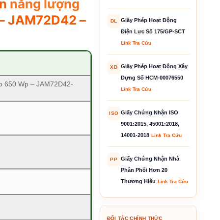
in
năng lượng
– JAM72D42 –
Giấy Phép Hoạt Động
DL
Điện Lực Số 175/GP-SCT
Link Tra Cứu
Giấy Phép Hoạt Động Xây
XD
Dựng Số HCM-00076550
ro 650 Wp – JAM72D42-
Link Tra Cứu
Giấy Chứng Nhận ISO
ISO
9001:2015, 45001:2018,
14001-2018
Link Tra Cứu
Giấy Chứng Nhận Nhà
PP
Phân Phối Hơn 20
Thương Hiệu
Link Tra Cứu
ĐỐI TÁC CHÍNH THỨC