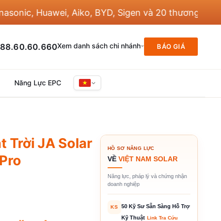
 Huawei, Aiko, BYD, Sigen và 20 thương hiệu khác
Xem danh sách chi nhánh
88.60.60.660
BÁO GIÁ
Năng Lực EPC
 Trời JA Solar
HỒ SƠ NĂNG LỰC
 Pro
VỀ
VIỆT NAM SOLAR
Năng lực, pháp lý và chứng nhận
doanh nghiệp
50 Kỹ Sư Sẵn Sàng Hỗ Trợ
KS
Kỹ Thuật
Link Tra Cứu