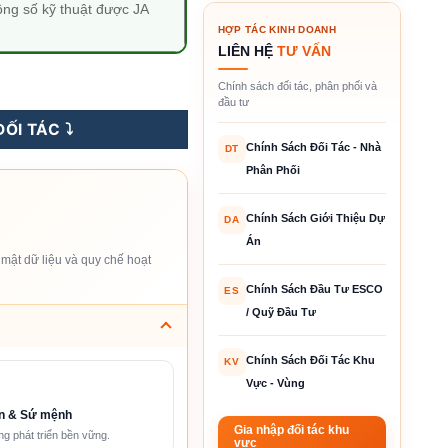
ông số kỹ thuật được JA
HỢP TÁC KINH DOANH
LIÊN HỆ
TƯ VẤN
 - Deep Blue 4.0 Pro số lượng
Chính sách đối tác, phân phối và
đầu tư
ỐI TÁC ⤵️
Chính Sách Đối Tác - Nhà
DT
Phân Phối
Chính Sách Giới Thiệu Dự
DA
Án
mật dữ liệu và quy chế hoạt
Chính Sách Đầu Tư ESCO
ES
/ Quỹ Đầu Tư
Chính Sách Đối Tác Khu
KV
Vực - Vùng
n & Sứ mệnh
Gia nhập đối tác khu
g phát triển bền vững.
vực