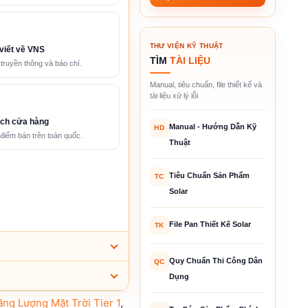
THƯ VIỆN KỸ THUẬT
viết về VNS
TÌM
TÀI LIỆU
 truyền thông và báo chí.
Manual, tiêu chuẩn, file thiết kế và
tài liệu xử lý lỗi
ch cửa hàng
Manual - Hướng Dẫn Kỹ
HD
điểm bán trên toàn quốc.
Thuật
Tiêu Chuẩn Sản Phẩm
TC
Solar
File Pan Thiết Kế Solar
TK
Quy Chuẩn Thi Công Dân
QC
Dụng
ăng Lượng Mặt Trời Tier 1
,