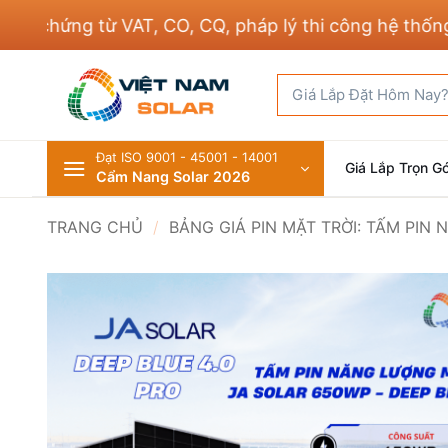
Bỏ
ng từ VAT, CO, CQ, pháp lý thi công hệ thống điện v
qua
nội
Tìm
dung
kiếm:
Đạt ISO 9001 - 45001 - 14001
Giá Lắp Trọn Gó
Cẩm Nang Solar 2026
TRANG CHỦ
/
BẢNG GIÁ PIN MẶT TRỜI: TẤM PIN 