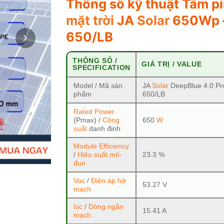
Thông số kỹ thuật Tấm p
mặt trời
JA
Solar
650Wp 
650/LB
THÔNG SỐ /
GIÁ TRỊ / VALUE
SPECIFICATION
Model / Mã sản
JA
Solar
DeepBlue 4.0 P
phẩm
650/LB
Rated Power
(Pmax) /
Công
650
W
suất
danh định
Module Efficiency
/
Hiệu suất mô-
23.3 %
đun
Voc
/
Điện áp hở
53.27 V
mạch
Isc
/
Dòng ngắn
15.41 A
mạch