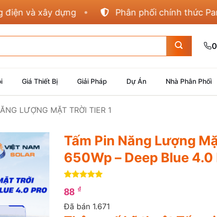
à xây dựng
Phân phối chính thức Panasonic,
0
i
Giá Thiết Bị
Giải Pháp
Dự Án
Nhà Phân Phối
NĂNG LƯỢNG MẶT TRỜI TIER 1
Tấm Pin Năng Lượng Mặt
650Wp – Deep Blue 4.0
5
1
trên 5
₫
88
dựa trên
đánh giá
Đã bán 1.671