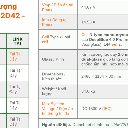
lượng
Vmp
/
Điện áp tại
44.67 V
Pmax
72D42 -
Imp
/
Dòng tại
14.55 A
Pmax
Cell
N-type mono-crysta
Cell
Type / Loại
LINK
cao
DeepBlue 4.0 Pro
, 
cell
TẢI
dual-glass
),
144
cell
s
.
Tải Tại
Kính cường lực dày
2,0 
Đây
Glass / Kính
dual-glass
giúp tăng độ 
chống ẩm, phù hợp môi t
Tải Tại
Dimensions /
Đây
2465 × 1134 × 30 mm
Kích thước
Tải Tại
Weight / Khối
Đây
34.6 kg
lượng
Tải Tại
Max System
Đây
Voltage
/
Điện áp
DC 1500 V (
IEC
)
hệ thống tối đa
Tải Tại
Đây
Nguồn dữ liệu:
Datasheet chính thức
JAM72D4