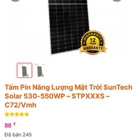
Tấm Pin Năng Lượng Mặt Trời SunTech
Solar 530-550WP – STPXXXS –
C72/Vmh
5
4
trên 5
₫
88
dựa trên
đánh giá
Đã bán 245