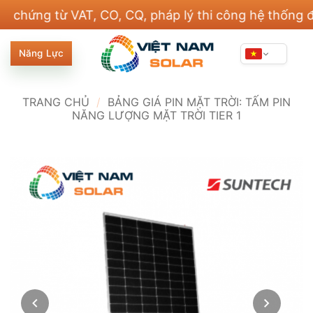
Bỏ
ng từ VAT, CO, CQ, pháp lý thi công hệ thống điện v
qua
nội
Năng Lực
dung
TRANG CHỦ
/
BẢNG GIÁ PIN MẶT TRỜI: TẤM PIN
NĂNG LƯỢNG MẶT TRỜI TIER 1