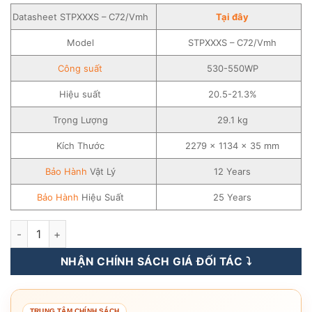
Datasheet STPXXXS – C72/Vmh
Tại đây
Model
STPXXXS – C72/Vmh
Công suất
530-550WP
Hiệu suất
20.5-21.3%
Trọng Lượng
29.1 kg
Kích Thước
2279 × 1134 × 35 mm
Bảo Hành
Vật Lý
12 Years
Bảo Hành
Hiệu Suất
25 Years
Tấm Pin Năng Lượng Mặt Trời SunTech Solar 530-550WP - S
NHẬN CHÍNH SÁCH GIÁ ĐỐI TÁC ⤵️
TRUNG TÂM CHÍNH SÁCH