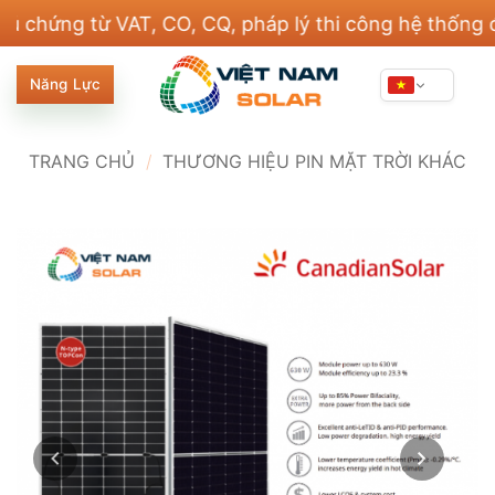
Bỏ
ứng từ VAT, CO, CQ, pháp lý thi công hệ thống điện
qua
nội
Năng Lực
dung
TRANG CHỦ
/
THƯƠNG HIỆU PIN MẶT TRỜI KHÁC