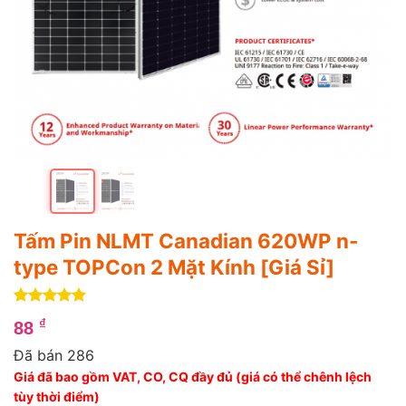
Tấm Pin NLMT Canadian 620WP n-
type TOPCon 2 Mặt Kính [Giá Sỉ]
5
1
trên 5
₫
88
dựa trên
đánh giá
Đã bán 286
Giá đã bao gồm VAT, CO, CQ đầy đủ (giá có thể chênh lệch
tùy thời điểm)