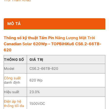
MÔ TẢ
Thông số kỹ thuật Tấm Pin
Năng Lượng Mặt Trời
Canadian
Solar
620Wp – TOPBiHiKu6 CS6.2-66TB-
620
THÔNG SỐ
GIÁ TRỊ
Model
CS6.2-66TB-620
Công suất
620 Wp
danh định
Hiệu suất
23.0%
Điện áp hệ
1500VDC
thống tối đa