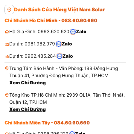
Danh Sách Cửa Hàng Việt Nam Solar
Chi Nhánh Hồ Chí Minh - 088.60.60.660
Hộ Gia Đình: 0993.620.620
Zalo
Dự án: 0981.982.979
Zalo
Dự án: 0962.485.284
Zalo
Trung Tâm Bảo Hành - Văn Phòng: 188 Đông Hưng
Thuận 41, Phường Đông Hưng Thuận, TP.HCM
Xem Chỉ Đường
Tổng Kho TP.Hồ Chí Minh: 2939 QL1A, Tân Thới Nhất,
Quận 12, TP.HCM
Xem Chỉ Đường
Chi Nhánh Miền Tây - 084.60.60.660
Hộ Gia Đình: 0396.796.229
Zalo