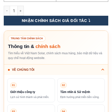
Tấm Pin NLMT Canadian 620WP n-type TOPCon 2 Mặt Kính [Gi
NHẬN CHÍNH SÁCH GIÁ ĐỐI TÁC ⤵️
TRUNG TÂM CHÍNH SÁCH
Thông tin &
chính sách
Tìm hiểu về Việt Nam Solar, chính sách mua hàng, bảo mật dữ liệu và
quy chế hoạt động website.
VỀ CHÚNG TÔI
01
02
Giới thiệu công ty
Tầm nhìn & Sứ mệnh
Lịch sử hình thành và phát triển.
Định hướng phát triển bền vững.
03
04