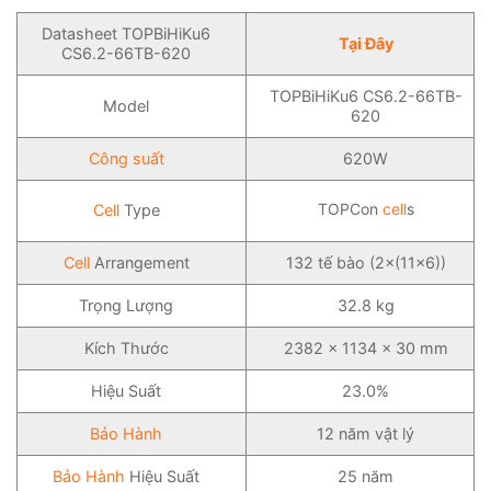
Datasheet TOPBiHiKu6
Tại Đây
CS6.2-66TB-620
TOPBiHiKu6 CS6.2-66TB-
Model
620
Công suất
620W
TOPCon
cell
s
Cell
Type
Cell
Arrangement
132 tế bào (2×(11×6))
Trọng Lượng
32.8 kg
Kích Thước
2382 × 1134 × 30 mm
Hiệu Suất
23.0%
Bảo Hành
12 năm vật lý
Bảo Hành
Hiệu Suất
25 năm