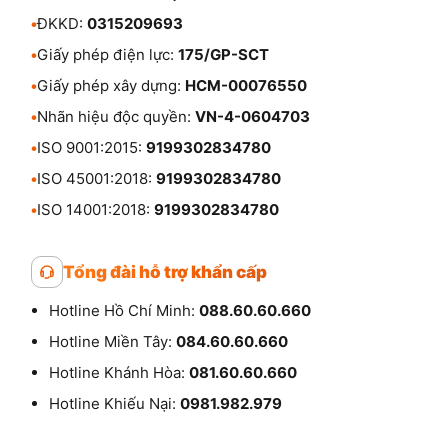
•
ĐKKD:
0315209693
•
Giấy phép điện lực:
175/GP-SCT
•
Giấy phép xây dựng:
HCM-00076550
•
Nhãn hiệu độc quyền:
VN-4-0604703
•
ISO 9001:2015:
9199302834780
•
ISO 45001:2018:
9199302834780
•
ISO 14001:2018:
9199302834780
Tổng đài hỗ trợ khẩn cấp
Hotline Hồ Chí Minh:
088.60.60.660
Hotline Miền Tây:
084.60.60.660
Hotline Khánh Hòa:
081.60.60.660
Hotline Khiếu Nại:
0981.982.979