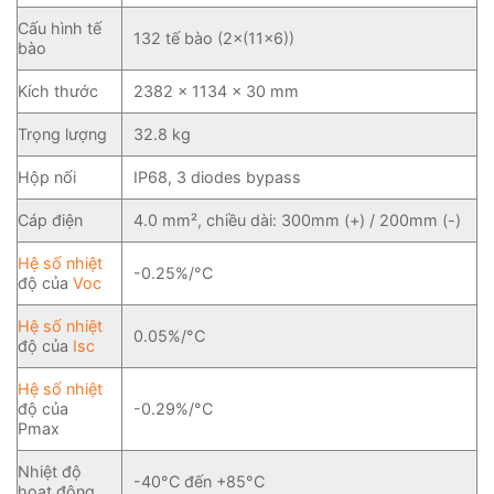
Cấu hình tế
132 tế bào (2×(11×6))
bào
Kích thước
2382 × 1134 × 30 mm
Trọng lượng
32.8 kg
Hộp nối
IP68, 3 diodes bypass
Cáp điện
4.0 mm², chiều dài: 300mm (+) / 200mm (-)
Hệ số nhiệt
-0.25%/°C
độ của
Voc
Hệ số nhiệt
0.05%/°C
độ của
Isc
Hệ số nhiệt
độ của
-0.29%/°C
Pmax
Nhiệt độ
-40°C đến +85°C
hoạt động