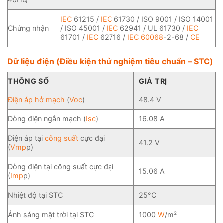
IEC
61215 /
IEC
61730 / ISO 9001 / ISO 14001
Chứng nhận
/ ISO 45001 /
IEC
62941 / UL 61730 /
IEC
61701 /
IEC
62716 /
IEC 60068
-2-68 /
CE
Dữ liệu điện (Điều kiện thử nghiệm tiêu chuẩn – STC)
THÔNG SỐ
GIÁ TRỊ
Điện áp hở mạch
(
Voc
)
48.4 V
Dòng điện ngắn mạch (
Isc
)
16.08 A
Điện áp tại
công suất
cực đại
41.2 V
(
Vmp
p)
Dòng điện tại công suất cực đại
15.06 A
(
Imp
p)
Nhiệt độ tại STC
25°C
Ánh sáng mặt trời tại STC
1000
W
/m²