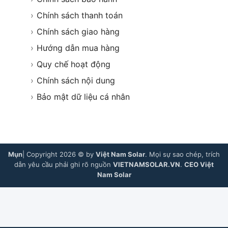
›
Chính sách thanh toán
›
Chính sách giao hàng
›
Hướng dẫn mua hàng
›
Quy chế hoạt động
›
Chính sách nội dung
›
Bảo mật dữ liệu cá nhân
Mụn
| Copyright 2026 © by
Việt Nam Solar
. Mọi sự sao chép, trích
dẫn yêu cầu phải ghi rõ nguồn
VIETNAMSOLAR.VN
.
CEO Việt
Nam Solar