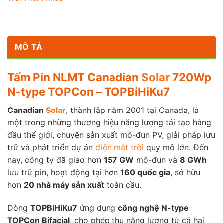
MÔ TẢ
Tấm Pin NLMT Canadian
Solar
720Wp
N-type TOPCon – TOPBiHiKu7
Canadian
Solar
, thành lập năm 2001 tại Canada, là
một trong những thương hiệu năng lượng tái tạo hàng
đầu thế giới, chuyên sản xuất mô-đun PV, giải pháp lưu
trữ và phát triển dự án
điện mặt trời
quy mô lớn. Đến
nay, công ty đã giao hơn
157 GW
mô-đun và
8 GWh
lưu trữ pin, hoạt động tại hơn
160 quốc gia
, sở hữu
hơn
20 nhà máy sản xuất
toàn cầu.
Dòng
TOPBiHiKu7
ứng dụng
công nghệ N-type
TOPCon Bifacial
, cho phép thu năng lượng từ cả hai