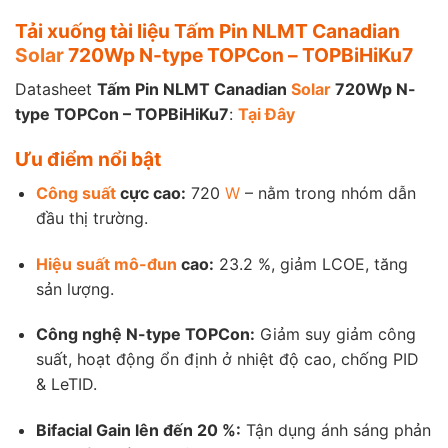
Tải xuống tài liệu
Tấm Pin NLMT Canadian
Solar
720Wp N-type TOPCon – TOPBiHiKu7
Datasheet
Tấm Pin NLMT Canadian
Solar
720Wp N-
type TOPCon – TOPBiHiKu7
:
Tại Đây
Ưu điểm nổi bật
Công suất
cực cao:
720
W
– nằm trong nhóm dẫn
đầu thị trường.
Hiệu suất mô-đun
cao:
23.2 %, giảm LCOE, tăng
sản lượng.
Công nghệ N-type TOPCon:
Giảm suy giảm công
suất, hoạt động ổn định ở nhiệt độ cao, chống PID
& LeTID.
Bifacial Gain lên đến 20 %:
Tận dụng ánh sáng phản