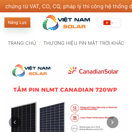
Bỏ
g từ VAT, CO, CQ, pháp lý thi công hệ thống điện v
qua
nội
Năng Lực
dung
TRANG CHỦ
/
THƯƠNG HIỆU PIN MẶT TRỜI KHÁC