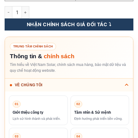
Tấm Pin NLMT Canadian 720WP n-type TOPCon 2 Mặt Kính Bifac
NHẬN CHÍNH SÁCH GIÁ ĐỐI TÁC ⤵️
TRUNG TÂM CHÍNH SÁCH
Thông tin &
chính sách
Tìm hiểu về Việt Nam Solar, chính sách mua hàng, bảo mật dữ liệu và
quy chế hoạt động website.
VỀ CHÚNG TÔI
01
02
Giới thiệu công ty
Tầm nhìn & Sứ mệnh
Lịch sử hình thành và phát triển.
Định hướng phát triển bền vững.
03
04