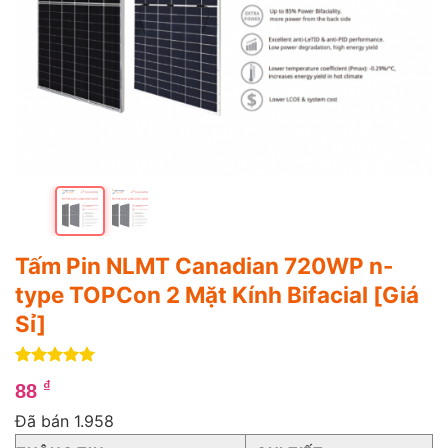
Tấm Pin NLMT Canadian 720WP n-
type TOPCon 2 Mặt Kính Bifacial [Giá
Sỉ]
5
1
trên 5
₫
88
dựa trên
đánh giá
Đã bán 1.958