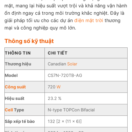
mặt, mang lại hiệu suất vượt trội và khả năng vận hành
ổn định ngay cả trong môi trường khắc nghiệt. Đây là
giải pháp tối ưu cho các dự án
điện mặt trời
thương
mại và công nghiệp quy mô lớn.
Thông số kỹ thuật
THÔNG TIN
CHI TIẾT
Thương hiệu
Canadian
Solar
Model
CS7N-720TB-AG
Công suất
720
W
Hiệu suất
23.2 %
Cell
Type
N-type TOPCon Bifacial
Sắp xếp tế bào
132 [2 × (11 × 6)]