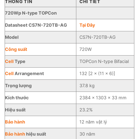
THÔNG TIN
CHI TIẾT
720Wp N-type TOPCon
Datasheet CS7N-720TB-AG
Tại Đây
Model
CS7N-720TB-AG
Công suất
720W
Cell
Type
TOPCon N-type Bifacial
Cell
Arrangement
132 [2 × (11 × 6)]
Trọng lượng
37.8 kg
Kích thước
2384 × 1303 × 33 mm
Hiệu suất
23.2%
Bảo hành
12 năm vật lý
Bảo hành
hiệu suất
30 năm