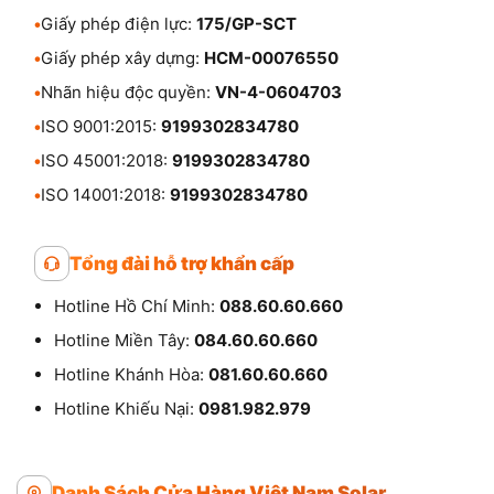
•
Giấy phép điện lực:
175/GP-SCT
•
Giấy phép xây dựng:
HCM-00076550
•
Nhãn hiệu độc quyền:
VN-4-0604703
•
ISO 9001:2015:
9199302834780
•
ISO 45001:2018:
9199302834780
•
ISO 14001:2018:
9199302834780
Tổng đài hỗ trợ khẩn cấp
Hotline Hồ Chí Minh:
088.60.60.660
Hotline Miền Tây:
084.60.60.660
Hotline Khánh Hòa:
081.60.60.660
Hotline Khiếu Nại:
0981.982.979
Danh Sách Cửa Hàng Việt Nam Solar