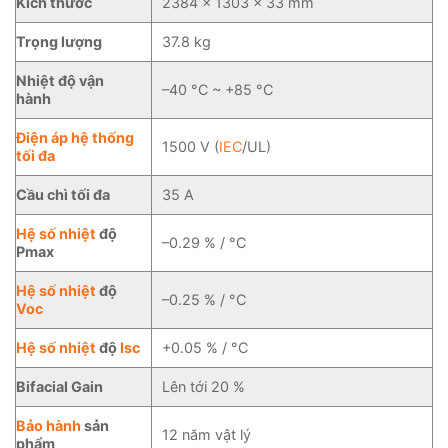
Kích thước
2384 × 1303 × 33 mm
Trọng lượng
37.8 kg
Nhiệt độ vận
–40 °C ~ +85 °C
hành
Điện áp hệ thống
1500 V (
IEC
/UL)
tối đa
Cầu chì tối đa
35 A
Hệ số nhiệt
độ
–0.29 % / °C
Pmax
Hệ số nhiệt
độ
–0.25 % / °C
Voc
Hệ số nhiệt
độ
Isc
+0.05 % / °C
Bifacial Gain
Lên tới 20 %
Bảo hành
sản
12 năm vật lý
phẩm