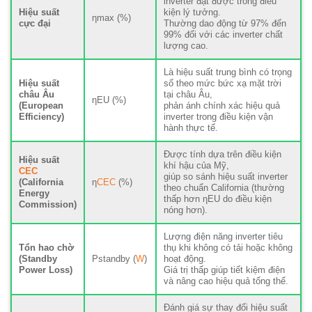
inverter đạt được trong điều
Hiệu suất
kiện lý tưởng.
ηmax (%)
cực đại
Thường dao động từ 97% đến
99% đối với các inverter chất
lượng cao.
Là hiệu suất trung bình có trọng
Hiệu suất
số theo mức bức xạ mặt trời
châu Âu
tại châu Âu,
ηEU (%)
(European
phản ánh chính xác hiệu quả
Efficiency)
inverter trong điều kiện vận
hành thực tế.
Được tính dựa trên điều kiện
Hiệu suất
khí hậu của Mỹ,
CEC
giúp so sánh hiệu suất inverter
(California
η
CEC
(%)
theo chuẩn California (thường
Energy
thấp hơn ηEU do điều kiện
Commission)
nóng hơn).
Lượng điện năng inverter tiêu
Tổn hao chờ
thụ khi không có tải hoặc không
(Standby
Pstandby (
W
)
hoạt động.
Power Loss)
Giá trị thấp giúp tiết kiệm điện
và nâng cao hiệu quả tổng thể.
Đánh giá sự thay đổi hiệu suất