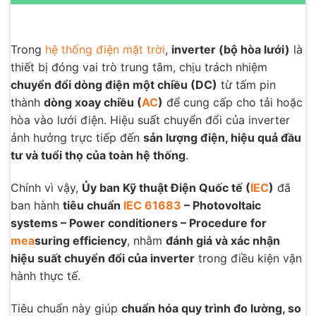
Trong
hệ thống điện mặt trời
,
inverter (bộ hòa lưới)
là
thiết bị đóng vai trò trung tâm, chịu trách nhiệm
chuyển đổi dòng điện một chiều (DC)
từ tấm pin
thành
dòng xoay chiều (
AC
)
để cung cấp cho tải hoặc
hòa vào lưới điện. Hiệu suất chuyển đổi của inverter
ảnh hưởng trực tiếp đến
sản lượng điện, hiệu quả đầu
tư và tuổi thọ của toàn hệ thống
.
Chính vì vậy,
Ủy ban Kỹ thuật Điện Quốc tế (
IEC
)
đã
ban hành
tiêu chuẩn
IEC 61683
– Photovoltaic
systems – Power conditioners – Procedure for
mea
suring efficiency
, nhằm
đánh giá và xác nhận
hiệu suất chuyển đổi của inverter
trong điều kiện vận
hành thực tế.
Tiêu chuẩn này giúp
chuẩn hóa quy trình đo lường, so