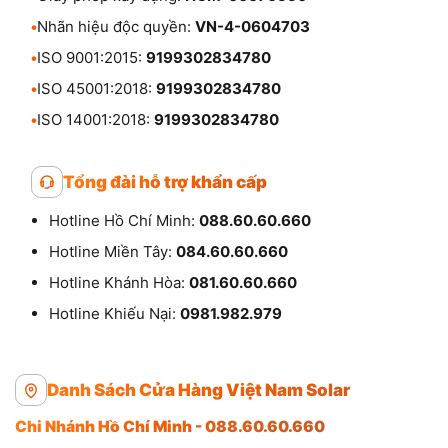
•
Nhãn hiệu độc quyền:
VN-4-0604703
•
ISO 9001:2015:
9199302834780
•
ISO 45001:2018:
9199302834780
•
ISO 14001:2018:
9199302834780
Tổng đài hỗ trợ khẩn cấp
Hotline Hồ Chí Minh:
088.60.60.660
Hotline Miền Tây:
084.60.60.660
Hotline Khánh Hòa:
081.60.60.660
Hotline Khiếu Nại:
0981.982.979
Danh Sách Cửa Hàng Việt Nam Solar
Chi Nhánh Hồ Chí Minh - 088.60.60.660