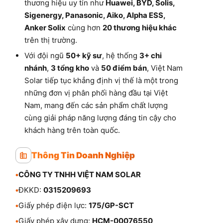
thương hiệu uy tín như
Huawei, BYD, Solis,
Sigenergy, Panasonic, Aiko, Alpha ESS,
Anker Solix
cùng hơn
20 thương hiệu khác
trên thị trường.
Với đội ngũ
50+ kỹ sư
, hệ thống
3+ chi
nhánh
,
3 tổng kho
và
50 điểm bán
, Việt Nam
Solar tiếp tục khẳng định vị thế là một trong
những đơn vị phân phối hàng đầu tại Việt
Nam, mang đến các sản phẩm chất lượng
cùng giải pháp năng lượng đáng tin cậy cho
khách hàng trên toàn quốc.
Thông Tin Doanh Nghiệp
•
CÔNG TY TNHH VIỆT NAM SOLAR
•
ĐKKD:
0315209693
•
Giấy phép điện lực:
175/GP-SCT
•
Giấy phép xây dựng:
HCM-00076550