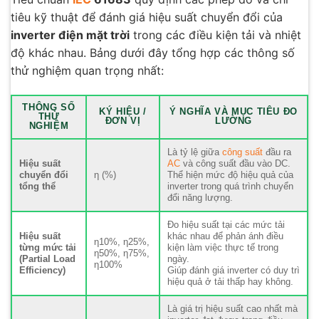
tiêu kỹ thuật để đánh giá hiệu suất chuyển đổi của
inverter điện mặt trời
trong các điều kiện tải và nhiệt
độ khác nhau. Bảng dưới đây tổng hợp các thông số
thử nghiệm quan trọng nhất:
THÔNG SỐ
KÝ HIỆU /
Ý NGHĨA VÀ MỤC TIÊU ĐO
THỬ
ĐƠN VỊ
LƯỜNG
NGHIỆM
Là tỷ lệ giữa
công suất
đầu ra
Hiệu suất
AC
và công suất đầu vào DC.
chuyển đổi
η (%)
Thể hiện mức độ hiệu quả của
tổng thể
inverter trong quá trình chuyển
đổi năng lượng.
Đo hiệu suất tại các mức tải
Hiệu suất
khác nhau để phản ánh điều
η10%, η25%,
từng mức tải
kiện làm việc thực tế trong
η50%, η75%,
(Partial Load
ngày.
η100%
Efficiency)
Giúp đánh giá inverter có duy trì
hiệu quả ở tải thấp hay không.
Là giá trị hiệu suất cao nhất mà