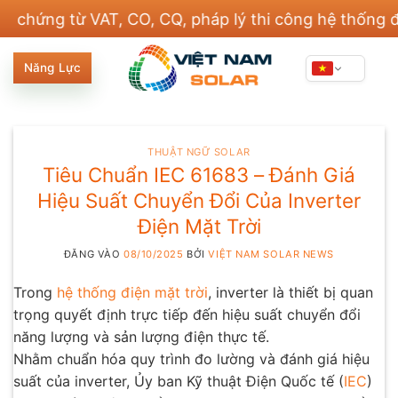
Bỏ
 từ VAT, CO, CQ, pháp lý thi công hệ thống điện và
qua
nội
Năng Lực
dung
THUẬT NGỮ SOLAR
Tiêu Chuẩn IEC 61683 – Đánh Giá
Hiệu Suất Chuyển Đổi Của Inverter
Điện Mặt Trời
ĐĂNG VÀO
08/10/2025
BỞI
VIỆT NAM SOLAR NEWS
Trong
hệ thống điện mặt trời
, inverter là thiết bị quan
trọng quyết định trực tiếp đến hiệu suất chuyển đổi
năng lượng và sản lượng điện thực tế.
Nhằm chuẩn hóa quy trình đo lường và đánh giá hiệu
suất của inverter, Ủy ban Kỹ thuật Điện Quốc tế (
IEC
)