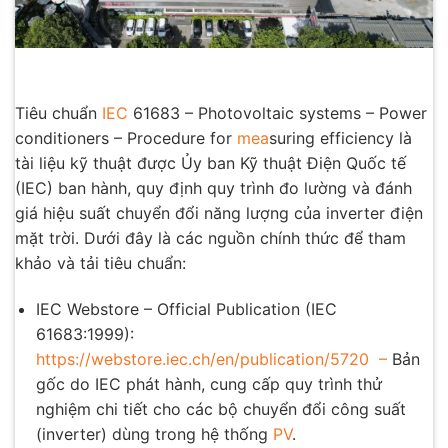
Tiêu chuẩn
IEC
61683 – Photovoltaic systems – Power
conditioners – Procedure for
mea
suring efficiency là
tài liệu kỹ thuật được Ủy ban Kỹ thuật Điện Quốc tế
(IEC) ban hành, quy định quy trình đo lường và đánh
giá hiệu suất chuyển đổi năng lượng của inverter điện
mặt trời. Dưới đây là các nguồn chính thức để tham
khảo và tải tiêu chuẩn:
IEC Webstore – Official Publication (IEC
61683:1999):
https://webstore.iec.ch/en/publication/5720
–
Bản
gốc do IEC phát hành, cung cấp quy trình thử
nghiệm chi tiết cho các bộ chuyển đổi công suất
(inverter) dùng trong hệ thống
PV
.