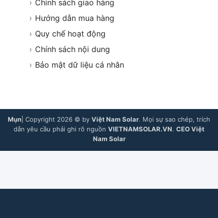
›
Chính sách giao hàng
›
Hướng dẫn mua hàng
›
Quy chế hoạt động
›
Chính sách nội dung
›
Bảo mật dữ liệu cá nhân
Mụn
| Copyright 2026 © by
Việt Nam Solar
. Mọi sự sao chép, trích
dẫn yêu cầu phải ghi rõ nguồn
VIETNAMSOLAR.VN
.
CEO Việt
Nam Solar