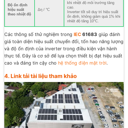
khi nhiệt độ môi trường tăng
Độ ổn định
cao.
hiệu suất
Δη / °C
Inverter tốt sẽ duy trì hiệu suất
theo nhiệt độ
ổn định, không giảm quá 1% khi
nhiệt độ tăng 10°C.
Các thông số thử nghiệm trong
IEC
61683
giúp đánh
giá toàn diện hiệu suất chuyển đổi, tổn hao năng lượng
và độ ổn định của inverter trong điều kiện vận hành
thực tế. Đây là cơ sở để lựa chọn thiết bị đạt hiệu suất
cao và đáng tin cậy cho
hệ thống điện mặt trời
.
4. Link tải tài liệu tham khảo