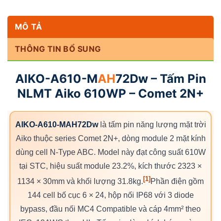
MÔ TẢ
THÔNG TIN BỔ SUNG
AIKO-A610-M
AH
72Dw – Tấm Pin
NLMT Aiko 610WP – Comet 2N+
AIKO-A610-MAH72Dw
là tấm pin năng lượng mặt trời
Aiko thuộc series Comet 2N+, dòng module 2 mặt kính
dùng cell N-Type ABC. Model này đạt công suất 610W
tại STC, hiệu suất module 23.2%, kích thước 2323 ×
[1]
1134 × 30mm và khối lượng 31.8kg.
Phần điện gồm
144 cell bố cục 6 × 24, hộp nối IP68 với 3 diode
bypass, đầu nối MC4 Compatible và cáp 4mm² theo