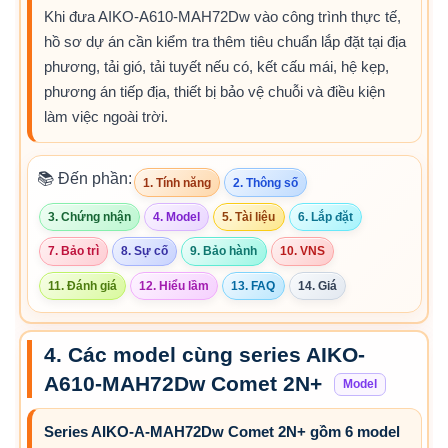
Khi đưa AIKO-A610-MAH72Dw vào công trình thực tế,
hồ sơ dự án cần kiểm tra thêm tiêu chuẩn lắp đặt tại địa
phương, tải gió, tải tuyết nếu có, kết cấu mái, hệ kẹp,
phương án tiếp địa, thiết bị bảo vệ chuỗi và điều kiện
làm việc ngoài trời.
📚 Đến phần:
1. Tính năng
2. Thông số
3. Chứng nhận
4. Model
5. Tài liệu
6. Lắp đặt
7. Bảo trì
8. Sự cố
9. Bảo hành
10. VNS
11. Đánh giá
12. Hiểu lầm
13. FAQ
14. Giá
4. Các model cùng series AIKO-
A610-MAH72Dw Comet 2N+
Model
Series AIKO-A-MAH72Dw Comet 2N+ gồm 6 model