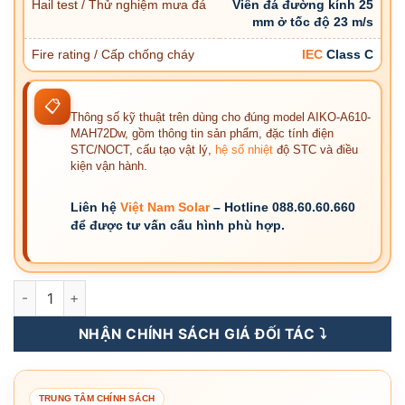
Hail test / Thử nghiệm mưa đá
Viên đá đường kính 25
mm ở tốc độ 23 m/s
Fire rating / Cấp chống cháy
IEC
Class C
📋
Thông số kỹ thuật trên dùng cho đúng model AIKO-A610-
MAH72Dw, gồm thông tin sản phẩm, đặc tính điện
STC/NOCT, cấu tạo vật lý,
hệ số nhiệt
độ STC và điều
kiện vận hành.
Liên hệ
Việt Nam Solar
– Hotline 088.60.60.660
để được tư vấn cấu hình phù hợp.
AIKO-A610-MAH72Dw - Tấm Pin NLMT Aiko 610WP - COMET 
NHẬN CHÍNH SÁCH GIÁ ĐỐI TÁC ⤵️
TRUNG TÂM CHÍNH SÁCH