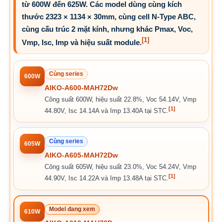
từ 600W đến 625W. Các model dùng cùng kích
thước 2323 × 1134 × 30mm, cùng cell N-Type ABC,
cùng cấu trúc 2 mặt kính, nhưng khác Pmax, Voc,
[1]
Vmp, Isc, Imp và hiệu suất module.
Cùng series
600W
AIKO-A600-MAH72Dw
Công suất 600W, hiệu suất 22.8%, Voc 54.14V, Vmp
[1]
44.80V, Isc 14.14A và Imp 13.40A tại STC.
Cùng series
605W
AIKO-A605-MAH72Dw
Công suất 605W, hiệu suất 23.0%, Voc 54.24V, Vmp
[1]
44.90V, Isc 14.22A và Imp 13.48A tại STC.
Model đang xem
610W