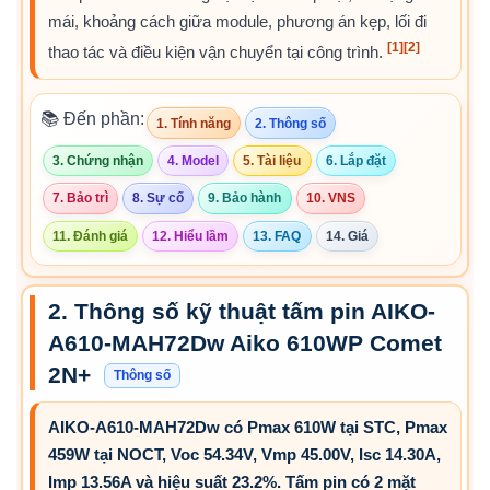
mái, khoảng cách giữa module, phương án kẹp, lối đi
[1]
[2]
thao tác và điều kiện vận chuyển tại công trình.
📚 Đến phần:
1. Tính năng
2. Thông số
3. Chứng nhận
4. Model
5. Tài liệu
6. Lắp đặt
7. Bảo trì
8. Sự cố
9. Bảo hành
10. VNS
11. Đánh giá
12. Hiểu lầm
13. FAQ
14. Giá
2. Thông số kỹ thuật tấm pin AIKO-
A610-MAH72Dw Aiko 610WP Comet
2N+
Thông số
AIKO-A610-MAH72Dw có Pmax 610W tại STC, Pmax
459W tại NOCT, Voc 54.34V, Vmp 45.00V, Isc 14.30A,
Imp 13.56A và hiệu suất 23.2%. Tấm pin có 2 mặt