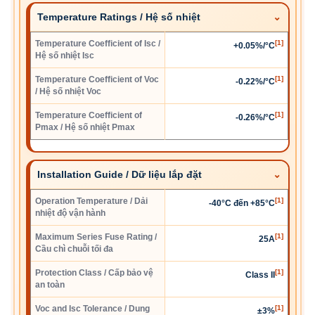
Temperature Ratings / Hệ số nhiệt
Temperature Coefficient of Isc /
[1]
+0.05%/°C
Hệ số nhiệt Isc
Temperature Coefficient of Voc
[1]
-0.22%/°C
/ Hệ số nhiệt Voc
Temperature Coefficient of
[1]
-0.26%/°C
Pmax / Hệ số nhiệt Pmax
Installation Guide / Dữ liệu lắp đặt
Operation Temperature / Dải
[1]
-40°C đến +85°C
nhiệt độ vận hành
Maximum Series Fuse Rating /
[1]
25A
Cầu chì chuỗi tối đa
Protection Class / Cấp bảo vệ
[1]
Class II
an toàn
Voc and Isc Tolerance / Dung
[1]
±3%