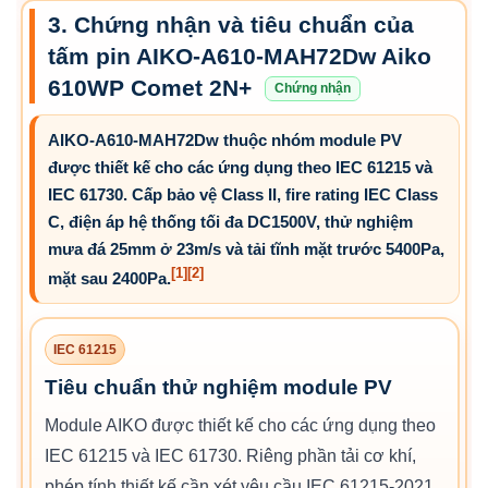
3. Chứng nhận và tiêu chuẩn của
tấm pin AIKO-A610-MAH72Dw Aiko
610WP Comet 2N+
Chứng nhận
AIKO-A610-MAH72Dw thuộc nhóm module PV
được thiết kế cho các ứng dụng theo IEC 61215 và
IEC 61730. Cấp bảo vệ Class II, fire rating IEC Class
C, điện áp hệ thống tối đa DC1500V, thử nghiệm
mưa đá 25mm ở 23m/s và tải tĩnh mặt trước 5400Pa,
[1]
[2]
mặt sau 2400Pa.
IEC 61215
Tiêu chuẩn thử nghiệm module PV
Module AIKO được thiết kế cho các ứng dụng theo
IEC 61215 và IEC 61730. Riêng phần tải cơ khí,
phép tính thiết kế cần xét yêu cầu IEC 61215-2021