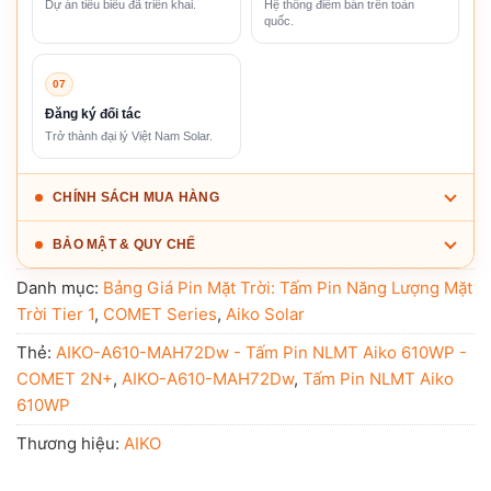
Dự án tiêu biểu đã triển khai.
Hệ thống điểm bán trên toàn
quốc.
07
Đăng ký đối tác
Trở thành đại lý Việt Nam Solar.
CHÍNH SÁCH MUA HÀNG
BẢO MẬT & QUY CHẾ
Danh mục:
Bảng Giá Pin Mặt Trời: Tấm Pin Năng Lượng Mặt
Trời Tier 1
,
COMET Series
,
Aiko Solar
Thẻ:
AIKO-A610-MAH72Dw - Tấm Pin NLMT Aiko 610WP -
COMET 2N+
,
AIKO-A610-MAH72Dw
,
Tấm Pin NLMT Aiko
610WP
Thương hiệu:
AIKO