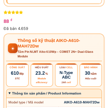
5
1
trên 5
₫
88
dựa trên
đánh giá
Đã bán 4.659
Thông số kỹ thuật AIKO-A610-
MAH72Dw
☀️
Tấm Pin NLMT Aiko 610Wp – COMET 2N+ Dual-Glass
Module
CÔNG SUẤT
HIỆU SUẤT
LOẠI
CELL
BẢO HÀNH
610
23.2
N-Type
30
Wp
%
năm
ABC
STC
Module
Hiệu suất
efficiency
144
cell
Thông tin sản phẩm / Product Information
Model type / Mã model
AIKO-A610-MAH72Dw