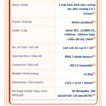
Glass / Kính
2 mặt kính, kính bán cường
lực phủ coating 2.0 +
[1]
2.0mm
Frame / Khung
[1]
Nhôm anodized
Cable / Cáp
4mm² IEC, 12AWG UL,
+300mm, -200mm hoặc
[1]
chiều dài tùy chỉnh
No. of Cells / Số cell
[1]
144 cell, bố cục 6 × 24
Junction Box / Hộp nối
[1]
IP68, 3 diode bypass
Connector / Đầu nối
[1]
MC4 Compatible
Weight / Khối lượng
[1]
31.8kg
Dimension / Kích thước
[1]
2323 × 1134 × 30mm
Package Detail / Quy cách
36 tấm/pallet, 180
đóng gói
[1]
tấm/20'GP, 720 tấm/40'HC