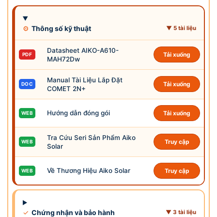
⚙
Thông số kỹ thuật
▼ 5 tài liệu
Datasheet AIKO-A610-
Tải xuống
PDF
MAH72Dw
Manual Tài Liệu Lắp Đặt
Tải xuống
DOC
COMET 2N+
Hướng dẫn đóng gói
Tải xuống
WEB
Tra Cứu Seri Sản Phẩm Aiko
Truy cập
WEB
Solar
Về Thương Hiệu Aiko Solar
Truy cập
WEB
✓
Chứng nhận và bảo hành
▼ 3 tài liệu