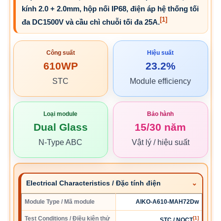
kính 2.0 + 2.0mm, hộp nối IP68, điện áp hệ thống tối
[1]
đa DC1500V và cầu chì chuỗi tối đa 25A.
Công suất
Hiệu suất
610WP
23.2%
STC
Module efficiency
Loại module
Bảo hành
Dual Glass
15/30 năm
N-Type ABC
Vật lý / hiệu suất
Electrical Characteristics / Đặc tính điện
Module Type / Mã module
AIKO-A610-MAH72Dw
Test Conditions / Điều kiện thử
[1]
STC / NOCT