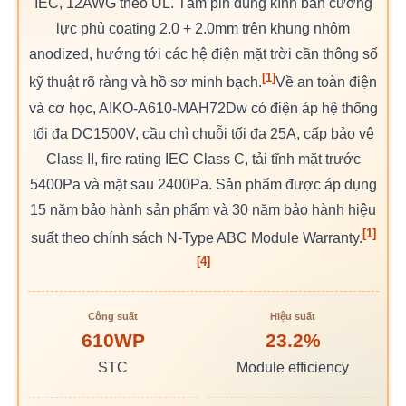
IEC, 12AWG theo UL. Tấm pin dùng kính bán cường
lực phủ coating 2.0 + 2.0mm trên khung nhôm
anodized, hướng tới các hệ điện mặt trời cần thông số
[1]
kỹ thuật rõ ràng và hồ sơ minh bạch.
Về an toàn điện
và cơ học, AIKO-A610-MAH72Dw có điện áp hệ thống
tối đa DC1500V, cầu chì chuỗi tối đa 25A, cấp bảo vệ
Class II, fire rating IEC Class C, tải tĩnh mặt trước
5400Pa và mặt sau 2400Pa. Sản phẩm được áp dụng
15 năm bảo hành sản phẩm và 30 năm bảo hành hiệu
[1]
suất theo chính sách N-Type ABC Module Warranty.
[4]
Công suất
Hiệu suất
610WP
23.2%
STC
Module efficiency