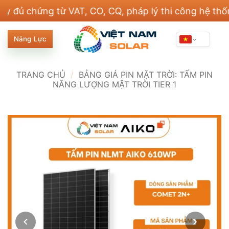
Bỏ
chứng từ VAT, CO, CQ, pháp lý thi công hệ thống đi
qua
nội
Năng Lực
dung
TRANG CHỦ
/
BẢNG GIÁ PIN MẶT TRỜI: TẤM PIN
NĂNG LƯỢNG MẶT TRỜI TIER 1