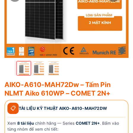
AIKO-A610-MAH72Dw – Tấm Pin
NLMT Aiko 610WP – COMET 2N+
📋
TÀI LIỆU KỸ THUẬT AIKO-A610-MAH72DW
Xem
8 tài liệu
chính hãng — Series
COMET 2N+
.
Bấm vào
từng nhóm để xem chi tiết: