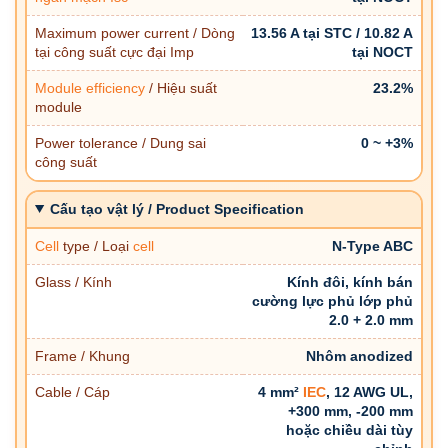
Maximum power current / Dòng
13.56 A tại STC / 10.82 A
tại công suất cực đại Imp
tại NOCT
Module efficiency
/ Hiệu suất
23.2%
module
Power tolerance / Dung sai
0 ~ +3%
công suất
Cấu tạo vật lý / Product Specification
Cell
type / Loại
cell
N-Type ABC
Glass / Kính
Kính đôi, kính bán
cường lực phủ lớp phủ
2.0 + 2.0 mm
Frame / Khung
Nhôm anodized
Cable / Cáp
4 mm²
IEC
, 12 AWG UL,
+300 mm, -200 mm
hoặc chiều dài tùy