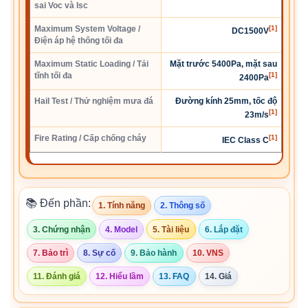
sai Voc và Isc
Maximum System Voltage /
[1]
DC1500V
Điện áp hệ thống tối đa
Maximum Static Loading / Tải
Mặt trước 5400Pa, mặt sau
tĩnh tối đa
[1]
2400Pa
Hail Test / Thử nghiệm mưa đá
Đường kính 25mm, tốc độ
[1]
23m/s
Fire Rating / Cấp chống cháy
[1]
IEC Class C
📚 Đến phần:
1. Tính năng
2. Thông số
3. Chứng nhận
4. Model
5. Tài liệu
6. Lắp đặt
7. Bảo trì
8. Sự cố
9. Bảo hành
10. VNS
11. Đánh giá
12. Hiểu lầm
13. FAQ
14. Giá