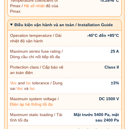
Temperature coefficient of
-0.26%/°C
Pmax /
Hệ số nhiệt
độ của
Pmax
Điều kiện vận hành và an toàn / Installation Guide
Operation temperature / Dải
-40°C đến +85°C
nhiệt độ vận hành
Maximum series fuse rating /
25 A
Dòng cầu chì nối tiếp tối đa
Protection class / Cấp bảo vệ
Class II
an toàn điện
Voc
and
Isc
tolerance / Dung
±3%
sai
Voc
và
Isc
Maximum system voltage /
DC 1500 V
Điện áp hệ thống tối đa
Maximum static loading / Tải
Mặt trước 5400 Pa, mặt
tĩnh tối đa
sau 2400 Pa