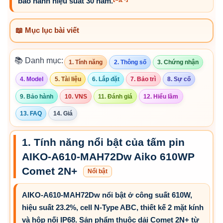
bảo hành hiệu suất 30 năm.
📖 Mục lục bài viết
📚 Danh mục:
1. Tính năng
2. Thông số
3. Chứng nhận
4. Model
5. Tài liệu
6. Lắp đặt
7. Bảo trì
8. Sự cố
9. Bảo hành
10. VNS
11. Đánh giá
12. Hiểu lầm
13. FAQ
14. Giá
1. Tính năng nổi bật của tấm pin
AIKO-A610-MAH72Dw Aiko 610WP
Comet 2N+
Nổi bật
AIKO-A610-MAH72Dw nổi bật ở công suất 610W,
hiệu suất 23.2%, cell N-Type ABC, thiết kế 2 mặt kính
và hộp nối IP68. Sản phẩm thuộc dải Comet 2N+ từ