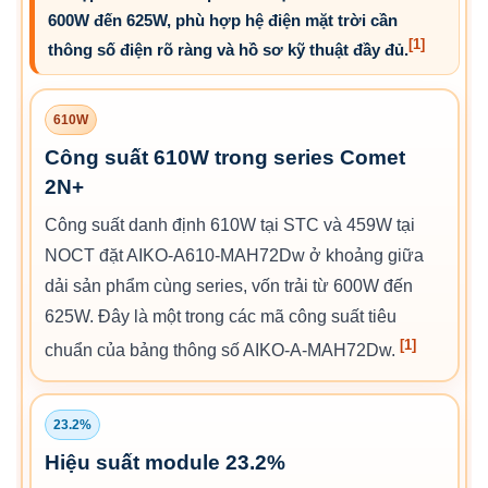
600W đến 625W, phù hợp hệ điện mặt trời cần
[1]
thông số điện rõ ràng và hồ sơ kỹ thuật đầy đủ.
610W
Công suất 610W trong series Comet
2N+
Công suất danh định 610W tại STC và 459W tại
NOCT đặt AIKO-A610-MAH72Dw ở khoảng giữa
dải sản phẩm cùng series, vốn trải từ 600W đến
625W. Đây là một trong các mã công suất tiêu
[1]
chuẩn của bảng thông số AIKO-A-MAH72Dw.
23.2%
Hiệu suất module 23.2%