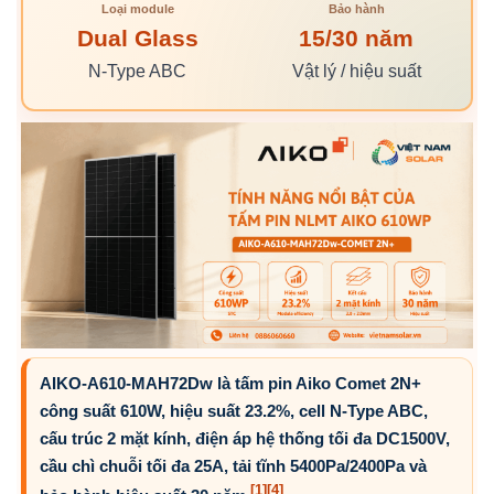
Loại module
Bảo hành
Dual Glass
15/30 năm
N-Type ABC
Vật lý / hiệu suất
AIKO-A610-MAH72Dw là tấm pin Aiko Comet 2N+
công suất 610W, hiệu suất 23.2%, cell N-Type ABC,
cấu trúc 2 mặt kính, điện áp hệ thống tối đa DC1500V,
cầu chì chuỗi tối đa 25A, tải tĩnh 5400Pa/2400Pa và
[1]
[4]