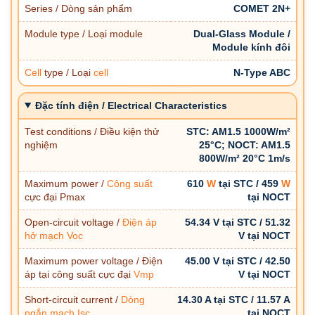
Series / Dòng sản phẩm
COMET 2N+
Module type / Loại module
Dual-Glass Module /
Module kính đôi
Cell
type / Loại
cell
N-Type ABC
Đặc tính điện / Electrical Characteristics
Test conditions / Điều kiện thử
STC: AM1.5 1000W/m²
nghiệm
25°C; NOCT: AM1.5
800W/m² 20°C 1m/s
Maximum power /
Công suất
610
W
tại STC / 459
W
cực đại Pmax
tại NOCT
Open-circuit voltage /
Điện áp
54.34 V tại STC / 51.32
hở mạch
Voc
V tại NOCT
Maximum power voltage / Điện
45.00 V tại STC / 42.50
áp tại công suất cực đại
Vmp
V tại NOCT
Short-circuit current /
Dòng
14.30 A tại STC / 11.57 A
ngắn mạch
Isc
tại NOCT