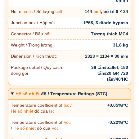
chỉnh
No. of
cell
s / Số lượng
cell
144
cell
, bố trí 6 × 24
Junction box / Hộp nối
IP68, 3 diode bypass
Connector / Đầu nối
Tương thích MC4
Weight / Trọng lượng
31.8 kg
Dimension / Kích thước
2323 × 1134 × 30 mm
Package detail / Quy cách
36 tấm/pallet, 180
đóng gói
tấm/20’GP, 720
tấm/40’HC
Hệ số nhiệt
độ / Temperature Ratings (STC)
Temperature coefficient of
Isc
/
+0.05%/°C
Hệ số nhiệt
độ của
Isc
Temperature coefficient of
Voc
-0.22%/°C
/
Hệ số nhiệt
độ của
Voc