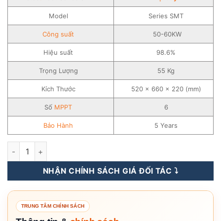
Model
Series SMT
Công suất
50-60KW
Hiệu suất
98.6%
Trọng Lượng
55 Kg
Kích Thước
520 × 660 × 220 (mm)
Số
MPPT
6
Bảo Hành
5 Years
Inverter Goodwe 50-60KW – 3 pha – Biến Tần Hòa Lưới – Seri
NHẬN CHÍNH SÁCH GIÁ ĐỐI TÁC ⤵️
TRUNG TÂM CHÍNH SÁCH