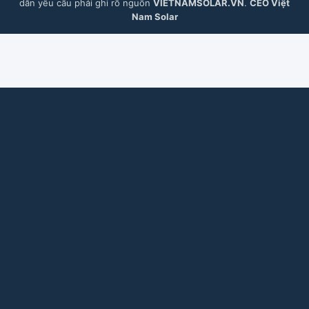
dẫn yêu cầu phải ghi rõ nguồn
VIETNAMSOLAR.VN
.
CEO Việt
Nam Solar