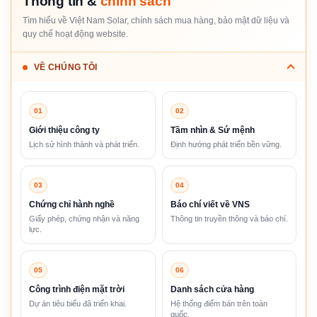
Thông tin &
chính sách
Tìm hiểu về Việt Nam Solar, chính sách mua hàng, bảo mật dữ liệu và
quy chế hoạt động website.
VỀ CHÚNG TÔI
01
02
Giới thiệu công ty
Tầm nhìn & Sứ mệnh
Lịch sử hình thành và phát triển.
Định hướng phát triển bền vững.
03
04
Chứng chỉ hành nghề
Báo chí viết về VNS
Giấy phép, chứng nhận và năng
Thông tin truyền thông và báo chí.
lực.
05
06
Công trình điện mặt trời
Danh sách cửa hàng
Dự án tiêu biểu đã triển khai.
Hệ thống điểm bán trên toàn
quốc.