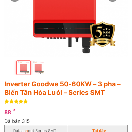
Inverter Goodwe 50-60KW – 3 pha –
Biến Tần Hòa Lưới – Series SMT
5
1
trên 5
₫
88
dựa trên
đánh giá
Đã bán 315
Datas
ah
eet Series SMT
Tại đây