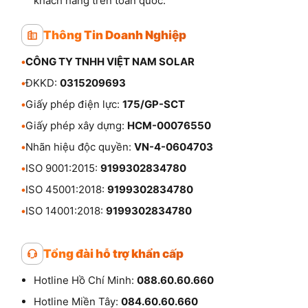
khách hàng trên toàn quốc.
Thông Tin Doanh Nghiệp
•
CÔNG TY TNHH VIỆT NAM SOLAR
•
ĐKKD:
0315209693
•
Giấy phép điện lực:
175/GP-SCT
•
Giấy phép xây dựng:
HCM-00076550
•
Nhãn hiệu độc quyền:
VN-4-0604703
•
ISO 9001:2015:
9199302834780
•
ISO 45001:2018:
9199302834780
•
ISO 14001:2018:
9199302834780
Tổng đài hỗ trợ khẩn cấp
Hotline Hồ Chí Minh:
088.60.60.660
Hotline Miền Tây:
084.60.60.660