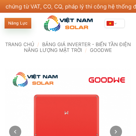
Bỏ
ng từ VAT, CO, CQ, pháp lý thi công hệ thống điện v
qua
nội
Năng Lực
dung
TRANG CHỦ
/
BẢNG GIÁ INVERTER - BIẾN TẦN ĐIỆN
NĂNG LƯỢNG MẶT TRỜI
/
GOODWE