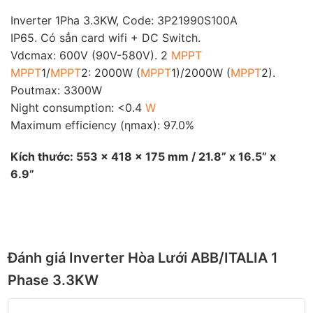
Inverter 1Pha 3.3KW, Code: 3P21990S100A
IP65. Có sẳn card wifi + DC Switch.
Vdcmax: 600V (90V-580V). 2
MPPT
MPPT
1/
MPPT
2: 2000W (
MPPT
1)/2000W (
MPPT
2).
Poutmax: 3300W
Night consumption: <0.4
W
Maximum efficiency (ηmax): 97.0%
Kích thước: 553 x 418 x 175 mm / 21.8” x 16.5” x
6.9”
Đánh giá Inverter Hòa Lưới ABB/ITALIA 1
Phase 3.3KW