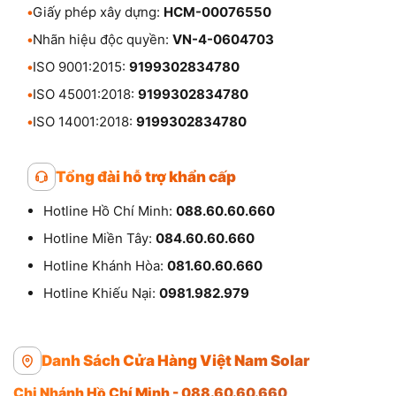
•
Giấy phép xây dựng:
HCM-00076550
•
Nhãn hiệu độc quyền:
VN-4-0604703
•
ISO 9001:2015:
9199302834780
•
ISO 45001:2018:
9199302834780
•
ISO 14001:2018:
9199302834780
Tổng đài hỗ trợ khẩn cấp
Hotline Hồ Chí Minh:
088.60.60.660
Hotline Miền Tây:
084.60.60.660
Hotline Khánh Hòa:
081.60.60.660
Hotline Khiếu Nại:
0981.982.979
Danh Sách Cửa Hàng Việt Nam Solar
Chi Nhánh Hồ Chí Minh - 088.60.60.660