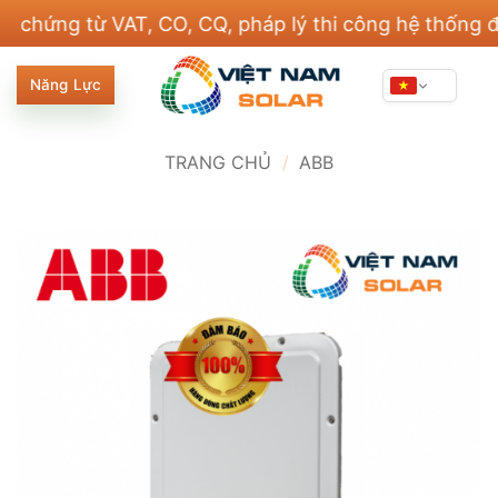
Bỏ
ng từ VAT, CO, CQ, pháp lý thi công hệ thống điện v
qua
nội
Năng Lực
dung
TRANG CHỦ
/
ABB