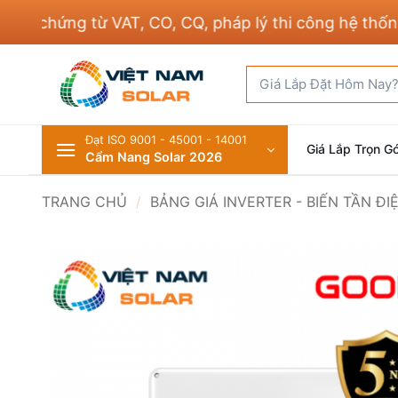
Bỏ
chứng từ VAT, CO, CQ, pháp lý thi công hệ thống điệ
qua
nội
Tìm
dung
kiếm:
Đạt ISO 9001 - 45001 - 14001
Giá Lắp Trọn Gó
Cẩm Nang Solar 2026
TRANG CHỦ
/
BẢNG GIÁ INVERTER - BIẾN TẦN Đ