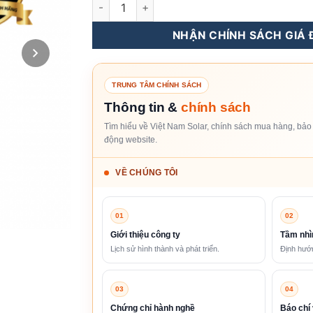
Inverter Hybrid Goodwe 15KW 3 Pha GW15K-
NHẬN CHÍNH SÁCH GIÁ Đ
TRUNG TÂM CHÍNH SÁCH
Thông tin &
chính sách
Tìm hiểu về Việt Nam Solar, chính sách mua hàng, bảo 
động website.
VỀ CHÚNG TÔI
01
02
Giới thiệu công ty
Tầm nhì
Lịch sử hình thành và phát triển.
Định hướn
03
04
Chứng chỉ hành nghề
Báo chí 