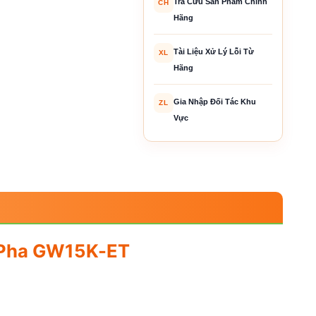
Tra Cứu Sản Phẩm Chính
CH
Hãng
Tài Liệu Xử Lý Lỗi Từ
XL
Hãng
Gia Nhập Đối Tác Khu
ZL
Vực
3 Pha GW15K-ET