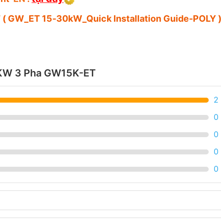
( GW_ET 15-30kW_Quick Installation Guide-POLY 
5KW 3 Pha GW15K-ET
2
0
0
0
0