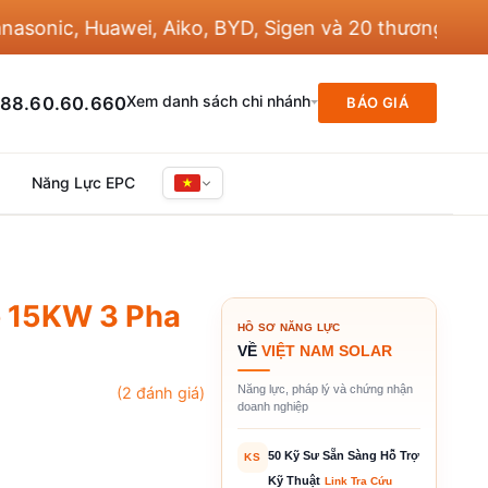
ic, Huawei, Aiko, BYD, Sigen và 20 thương hiệu khác
Xem danh sách chi nhánh
88.60.60.660
BÁO GIÁ
Năng Lực EPC
e 15KW 3 Pha
HỒ SƠ NĂNG LỰC
VỀ
VIỆT NAM SOLAR
Năng lực, pháp lý và chứng nhận
(
2
đánh giá)
doanh nghiệp
50 Kỹ Sư Sẵn Sàng Hỗ Trợ
KS
Kỹ Thuật
Link Tra Cứu