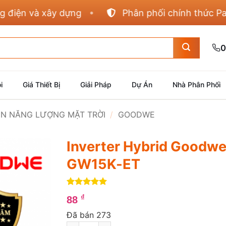
n và xây dựng
Phân phối chính thức Panason
0
i
Giá Thiết Bị
Giải Pháp
Dự Án
Nhà Phân Phối
IỆN NĂNG LƯỢNG MẶT TRỜI
/
GOODWE
Inverter Hybrid Goodw
GW15K-ET
5
2
trên 5
₫
88
dựa trên
đánh giá
Đã bán 273