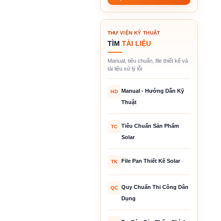
THƯ VIỆN KỸ THUẬT
TÌM
TÀI LIỆU
Manual, tiêu chuẩn, file thiết kế và
tài liệu xử lý lỗi
Manual - Hướng Dẫn Kỹ
HD
Thuật
Tiêu Chuẩn Sản Phẩm
TC
Solar
File Pan Thiết Kế Solar
TK
Quy Chuẩn Thi Công Dân
QC
Dụng