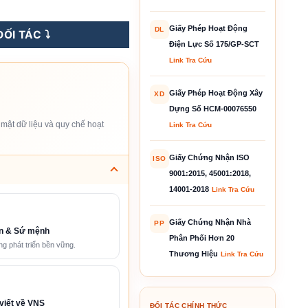
ET số lượng
Giấy Phép Hoạt Động
DL
ỐI TÁC ⤵️
Điện Lực Số 175/GP-SCT
Link Tra Cứu
Giấy Phép Hoạt Động Xây
XD
Dựng Số HCM-00076550
mật dữ liệu và quy chế hoạt
Link Tra Cứu
Giấy Chứng Nhận ISO
ISO
9001:2015, 45001:2018,
14001-2018
Link Tra Cứu
Giấy Chứng Nhận Nhà
PP
n & Sứ mệnh
Phân Phối Hơn 20
g phát triển bền vững.
Thương Hiệu
Link Tra Cứu
viết về VNS
ĐỐI TÁC CHÍNH THỨC