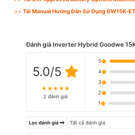
>>
Tải Manual Hướng Dẫn Sử Dụng GW15K-ET 
Đánh giá Inverter Hybrid Goodwe 1
5
5.0/5
4
3
★
★
★
★
★
2
2 đánh giá
1
Lọc đánh giá