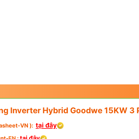
ng Inverter Hybrid Goodwe 15KW 
tại đây
asheet-VN
):
tại đây
nt-
EN
: