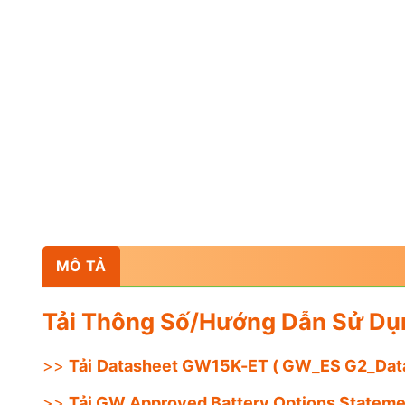
MÔ TẢ
Tải Thông Số/Hướng Dẫn Sử Dụ
>>
Tải
Datasheet GW15K-ET
( GW_ES G2_Dat
>>
Tải GW Approved Battery Options Stateme