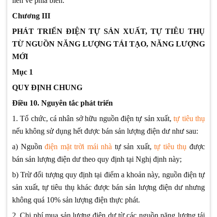
liền về phía biển.
Chương III
PHÁT TRIỂN ĐIỆN TỰ SẢN XUẤT, TỰ TIÊU THỤ
TỪ NGUỒN NĂNG LƯỢNG TÁI TẠO, NĂNG LƯỢNG
MỚI
Mục 1
QUY ĐỊNH CHUNG
Điều 10. Nguyên tắc phát triển
1. Tổ chức, cá nhân sở hữu nguồn điện tự sản xuất,
tự tiêu thụ
nếu không sử dụng hết được bán sản lượng điện dư như sau:
a) Nguồn
điện mặt trời mái nhà
tự sản xuất,
tự tiêu thụ
được
bán sản lượng điện dư theo quy định tại Nghị định này;
b) Trừ đối tượng quy định tại điểm a khoản này, nguồn điện tự
sản xuất, tự tiêu thụ khác được bán sản lượng điện dư nhưng
không quá 10% sản lượng điện thực phát.
2. Chi phí mua sản lượng điện dư từ các nguồn năng lượng tái