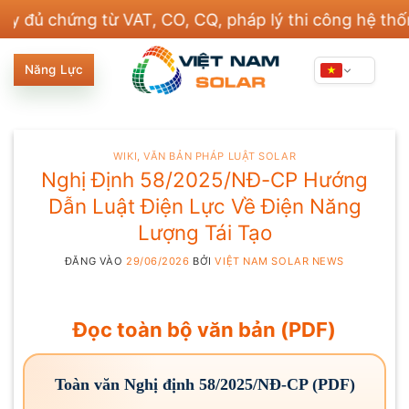
Bỏ
chứng từ VAT, CO, CQ, pháp lý thi công hệ thống đi
qua
nội
Năng Lực
dung
WIKI
,
VĂN BẢN PHÁP LUẬT SOLAR
Nghị Định 58/2025/NĐ-CP Hướng
Dẫn Luật Điện Lực Về Điện Năng
Lượng Tái Tạo
ĐĂNG VÀO
29/06/2026
BỞI
VIỆT NAM SOLAR NEWS
Đọc toàn bộ văn bản (PDF)
Toàn văn Nghị định 58/2025/NĐ-CP (PDF)