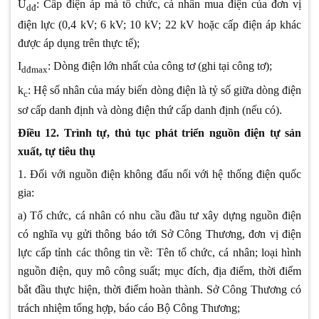
U
: Cấp điện áp mà tổ chức, cá nhân mua điện của đơn vị
dđ
điện lực (0,4 kV; 6 kV; 10 kV; 22 kV hoặc cấp điện áp khác
được áp dụng trên thực tế);
I
: Dòng điện lớn nhất của công tơ (ghi tại công tơ);
dđmax
k
: Hệ số nhân của máy biến dòng điện là tỷ số giữa dòng điện
c
sơ cấp danh định và dòng điện thứ cấp danh định (nếu có).
Điều 12. Trình tự, thủ tục phát triển nguồn điện tự sản
xuất, tự tiêu thụ
1. Đối với nguồn điện không đấu nối với hệ thống điện quốc
gia:
a) Tổ chức, cá nhân có nhu cầu đầu tư xây dựng nguồn điện
có nghĩa vụ gửi thông báo tới Sở Công Thương, đơn vị điện
lực cấp tỉnh các thông tin về: Tên tổ chức, cá nhân; loại hình
nguồn điện, quy mô công suất; mục đích, địa điểm, thời điểm
bắt đầu thực hiện, thời điểm hoàn thành. Sở Công Thương có
trách nhiệm tổng hợp, báo cáo Bộ Công Thương;