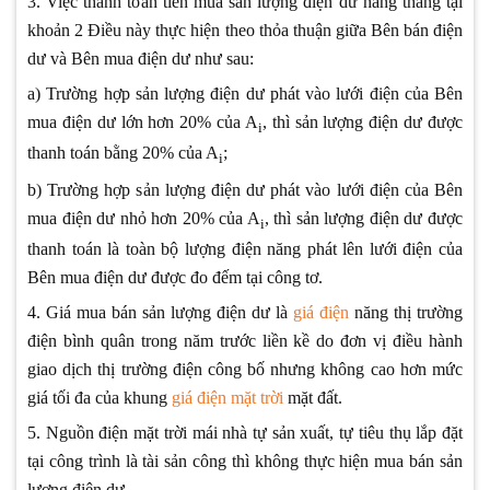
3. Việc thanh toán tiền mua sản lượng điện dư hàng tháng tại
khoản 2 Điều này thực hiện theo thỏa thuận giữa Bên bán điện
dư và Bên mua điện dư như sau:
a) Trường hợp sản lượng điện dư phát vào lưới điện của Bên
mua điện dư lớn hơn 20% của A
, thì sản lượng điện dư được
i
thanh toán bằng 20% của A
;
i
b) Trường hợp sản lượng điện dư phát vào lưới điện của Bên
mua điện dư nhỏ hơn 20% của A
, thì sản lượng điện dư được
i
thanh toán là toàn bộ lượng điện năng phát lên lưới điện của
Bên mua điện dư được đo đếm tại công tơ.
4. Giá mua bán sản lượng điện dư là
giá điện
năng thị trường
điện bình quân trong năm trước liền kề do đơn vị điều hành
giao dịch thị trường điện công bố nhưng không cao hơn mức
giá tối đa của khung
giá điện mặt trời
mặt đất.
5. Nguồn điện mặt trời mái nhà tự sản xuất, tự tiêu thụ lắp đặt
tại công trình là tài sản công thì không thực hiện mua bán sản
lượng điện dư.