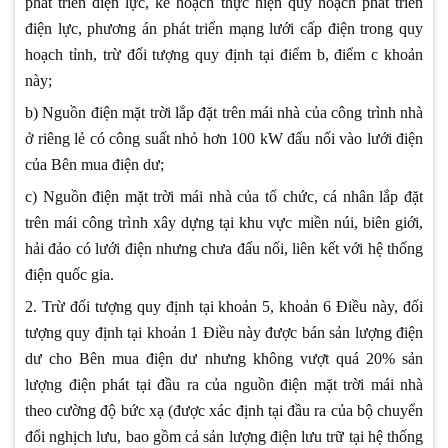
phát triển điện lực, kế hoạch thực hiện quy hoạch phát triển
điện lực, phương án phát triển mạng lưới cấp điện trong quy
hoạch tỉnh, trừ đối tượng quy định tại điểm b, điểm c khoản
này;
b) Nguồn điện mặt trời lắp đặt trên mái nhà của công trình nhà
ở riêng lẻ có công suất nhỏ hơn 100 kW đấu nối vào lưới điện
của Bên mua điện dư;
c) Nguồn điện mặt trời mái nhà của tổ chức, cá nhân lắp đặt
trên mái công trình xây dựng tại khu vực miền núi, biên giới,
hải đảo có lưới điện nhưng chưa đấu nối, liên kết với hệ thống
điện quốc gia.
2. Trừ đối tượng quy định tại khoản 5, khoản 6 Điều này, đối
tượng quy định tại khoản 1 Điều này được bán sản lượng điện
dư cho Bên mua điện dư nhưng không vượt quá 20% sản
lượng điện phát tại đầu ra của nguồn điện mặt trời mái nhà
theo cường độ bức xạ (được xác định tại đầu ra của bộ chuyển
đổi nghịch lưu, bao gồm cả sản lượng điện lưu trữ tại hệ thống