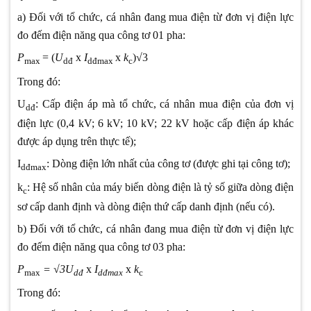
a) Đối với tổ chức, cá nhân đang mua điện từ đơn vị điện lực
đo đếm điện năng qua công tơ 01 pha:
P
= (
U
x
I
x
k
)√3
max
dđ
dđmax
c
Trong đó:
U
: Cấp điện áp mà tổ chức, cá nhân mua điện của đơn vị
dđ
điện lực (0,4 kV; 6 kV; 10 kV; 22 kV hoặc cấp điện áp khác
được áp dụng trên thực tế);
I
: Dòng điện lớn nhất của công tơ (được ghi tại công tơ);
dđmax
k
: Hệ số nhân của máy biến dòng điện là tỷ số giữa dòng điện
c
sơ cấp danh định và dòng điện thứ cấp danh định (nếu có).
b) Đối với tổ chức, cá nhân đang mua điện từ đơn vị điện lực
đo đếm điện năng qua công tơ 03 pha:
P
=
√
3U
x
I
x
k
max
dđ
dđmax
c
Trong đó: