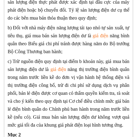
sản lượng điện thực phát được xác định tại đầu cực của máy
phát điện hoặc bộ chuyển đổi. Tỷ lệ sản lượng điện dư cụ thể
do các bên mua bán thỏa thuận theo quy định;
b) Đối với nhà máy điện năng lượng tái tạo nhỏ tự sản xuất, tự
tiêu thụ, giá mua bán sản lượng điện dư là
giá điện
năng bình
quân theo Biểu giá chi phí tránh được hàng năm do Bộ trưởng
Bộ Công Thương ban hành;
c) Trừ nguồn điện quy định tại điểm b khoản này, giá mua bán
sản lượng điện dư là
giá điện
năng thị trường điện bình quân
trong năm trước liền kề do đơn vị vận hành hệ thống điện và
thị trường điện công bố, trừ đi chi phí sử dụng dịch vụ phân
phối, bán lẻ điện được cơ quan có thẩm quyền kiểm tra, rà soát
và cho ý kiến theo quy định tại Cơ chế điều chỉnh mức giá bán
lẻ điện bình quân do Chính phủ ban hành trong năm trước liền
kề (nếu có). Giá mua bán sản lượng điện dư không vượt quá
mức giá tối đa của khung giá phát điện loại hình tương ứng.
Mục 2