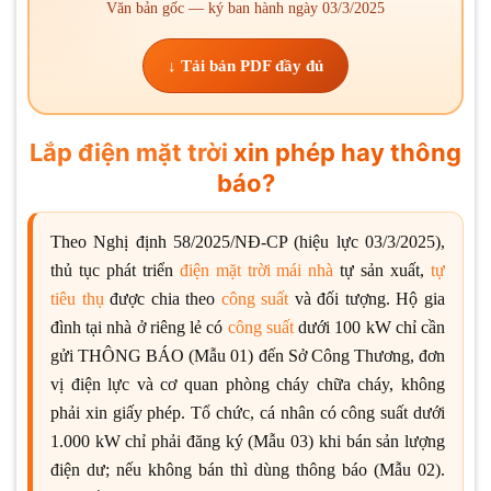
Văn bản gốc — ký ban hành ngày 03/3/2025
↓ Tải bản PDF đầy đủ
Lắp điện mặt trời
xin phép hay thông
báo?
Theo Nghị định 58/2025/NĐ-CP (hiệu lực 03/3/2025),
thủ tục phát triển
điện mặt trời mái nhà
tự sản xuất,
tự
tiêu thụ
được chia theo
công suất
và đối tượng. Hộ gia
đình tại nhà ở riêng lẻ có
công suất
dưới 100 kW chỉ cần
gửi THÔNG BÁO (Mẫu 01) đến Sở Công Thương, đơn
vị điện lực và cơ quan phòng cháy chữa cháy, không
phải xin giấy phép. Tổ chức, cá nhân có công suất dưới
1.000 kW chỉ phải đăng ký (Mẫu 03) khi bán sản lượng
điện dư; nếu không bán thì dùng thông báo (Mẫu 02).