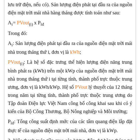
lưu trữ điện, nếu có). Sản lượng điện phát tại đầu ra của nguồn
điện mặt trời mái nhà hàng tháng được tính toán như sau:
A
=
PVout
x P
i
(i)
l
đ
Trong đó:
A
: Sản lượng điện phát tại đầu ra của nguồn điện mặt trời mái
i
nhà trong tháng thứ i, đơn vị là
kWh
;
PVout
: Là hệ số đặc trưng thể hiện lượng điện năng trung
(i)
bình phát ra (kWh) trên một kWp của nguồn điện mặt trời mái
nhà trong tháng thứ i tại từng tỉnh, thành phố trực thuộc trung
ương, đơn vị là kWh/kWp. Hệ số
PVout
lý thuyết của 12 tháng
trong năm tại từng tỉnh, thành phố trực thuộc trung ương do
Tập đoàn Điện lực Việt Nam công bố công khai sau khi có ý
kiến của Bộ Công Thương, Bộ Nông nghiệp và Môi trường;
P
: Tổng công suất định mức của các tấm quang điện lắp đặt
lđ
thực tế của nguồn điện mặt trời mái nhà, đơn vị là kWp.