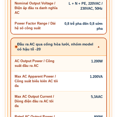
Nominal Output Voltage /
L + N + PE, 220VAC /
Điện áp đầu ra danh nghĩa
230VAC, 50Hz
AC
Power Factor Range / Dải
0,8 trễ pha đến 0,8 sớm
hệ số công suất
pha
Đầu ra AC qua cổng hòa lưới, nhóm model
có hậu tố -20
AC Output Power / Công
1.200W
suất đầu ra AC
Max AC Apparent Power /
1.200VA
Công suất biểu kiến AC tối
đa
Max AC Output Current /
5,3AAC
Dòng điện đầu ra AC tối
đa
Rated AC Output Power /
800W