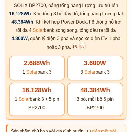
SOLIX BP2700, nâng tổng năng lượng lưu trữ lên
16.128Wh
. Khi dùng 3 bộ đầy đủ, tổng năng lượng đạt
48.384Wh
. Khi kết hợp Power Dock, hệ thống hỗ trợ
tối đa 4
Solar
bank song song, tổng đầu ra tối đa
4.800W
, quản lý điện 3 pha và sạc xe điện EV 1 pha
[3]
[5]
hoặc 3 pha.
2.688Wh
3.600W
1
Solar
bank 3
3
Solar
bank 3
16.128Wh
48.384Wh
1
Solar
bank 3 + 5 pin
3 bộ, mỗi bộ 5 pin
BP2700
BP2700
Sản phẩm phù hợp với gia đình muốn lưu
điện mặt trời
,