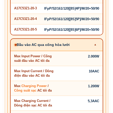
A17C53Z1-20-3
IFpP/52/161/120[[8S]4P]/M/20+50/90
A17C53Z1-20-4
IFpP/52/161/120[[8S]5P]/M/20+50/90
A17C53Z1-20-5
IFpP/52/161/120[[8S]6P]/M/20+50/90
Đầu vào AC qua cổng hòa lưới
Max Input Power / Công
2.000W
suất đầu vào AC tối đa
Max Input Current / Dòng
10AAC
điện đầu vào AC tối đa
Max
Charging Power
/
1.200W
Công suất sạc
AC tối đa
Max Charging Current /
5,3AAC
Dòng điện sạc AC tối đa