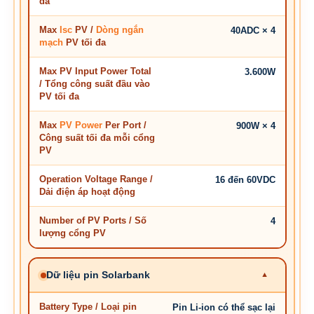
đa
Max
Isc
PV /
Dòng ngắn
40ADC × 4
mạch
PV tối đa
Max PV Input Power Total
3.600W
/ Tổng công suất đầu vào
PV tối đa
Max
PV Power
Per Port /
900W × 4
Công suất tối đa mỗi cổng
PV
Operation Voltage Range /
16 đến 60VDC
Dải điện áp hoạt động
Number of PV Ports / Số
4
lượng cổng PV
Dữ liệu pin Solarbank
Battery Type / Loại pin
Pin Li-ion có thể sạc lại