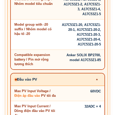
Nhóm model tiêu chuẩn
A17C53Z1-2, A17C53Z1-
3, A17C53Z1-4,
A17C53Z1-5
Model group with -20
A17C53Z1-20, A17C53Z1-
suffix / Nhóm model có
20-1, A17C53Z1-20-2,
hậu tố -20
A17C53Z1-20-3,
A17C53Z1-20-4,
A17C53Z1-20-5
Compatible expansion
Anker SOLIX BP2700,
battery / Pin mở rộng
model A17C53Z1-85
tương thích
Đầu vào PV
Max PV Input Voltage /
60VDC
Điện áp đầu vào
PV tối đa
Max PV Input Current /
32ADC × 4
Dòng điện đầu vào PV tối