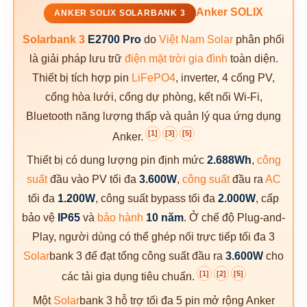
Anker SOLIX
ANKER SOLIX SOLARBANK 3
Solarbank 3
E2700 Pro
do
Việt Nam Solar
phân phối
là giải pháp lưu trữ
điện mặt trời gia đình
toàn diện.
Thiết bị tích hợp pin
LiFePO4
, inverter, 4 cổng PV,
cổng hòa lưới, cổng dự phòng, kết nối Wi-Fi,
Bluetooth năng lượng thấp và quản lý qua ứng dụng
[1]
[3]
[5]
Anker.
Thiết bị có dung lượng pin định mức
2.688Wh
,
công
suất
đầu vào PV tối đa
3.600W
,
công suất
đầu ra
AC
tối đa
1.200W
, công suất bypass tối đa
2.000W
, cấp
bảo vệ
IP65
và
bảo hành
10 năm
. Ở chế độ Plug-and-
Play, người dùng có thể ghép nối trực tiếp tối đa 3
Solar
bank 3 để đạt tổng công suất đầu ra
3.600W
cho
[1]
[2]
[5]
các tải gia dụng tiêu chuẩn.
Một
Solar
bank 3 hỗ trợ tối đa 5 pin mở rộng Anker