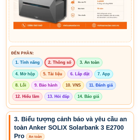
ĐẾN PHẦN:
1. Tính năng
2. Thông số
3. An toàn
4. Mở hộp
5. Tài liệu
6. Lắp đặt
7. App
8. Lỗi
9. Bảo hành
10. VNS
11. Đánh giá
12. Hiểu lầm
13. Hỏi đáp
14. Báo giá
3. Biểu tượng cảnh báo và yêu cầu an
toàn Anker SOLIX Solarbank 3 E2700
Pro
An toàn