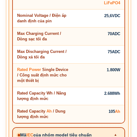
LiFePO4
Nominal Voltage / Điện áp
25,6VDC
danh định của pin
Max Charging Current /
70ADC
Dòng sạc tối đa
Max Discharging Current /
75ADC
Dòng xả tối đa
Rated Power
Single Device
1.800W
/ Công suất định mức cho
một thiết bị
Rated Capacity Wh / Năng
2.688Wh
lượng định mức
Rated Capacity
Ah
/ Dung
105
Ah
lượng định mức
Mã
IEC
của nhóm model tiêu chuẩn