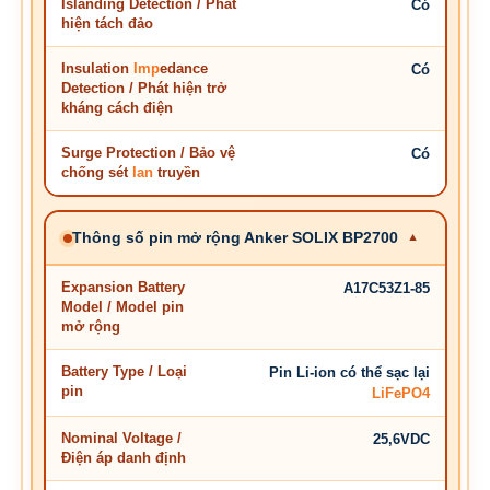
Islanding Detection / Phát
Có
hiện tách đảo
Insulation
Imp
edance
Có
Detection / Phát hiện trở
kháng cách điện
Surge Protection / Bảo vệ
Có
chống sét
lan
truyền
Thông số pin mở rộng Anker SOLIX BP2700
Expansion Battery
A17C53Z1-85
Model / Model pin
mở rộng
Battery Type / Loại
Pin Li-ion có thể sạc lại
pin
LiFePO4
Nominal Voltage /
25,6VDC
Điện áp danh định