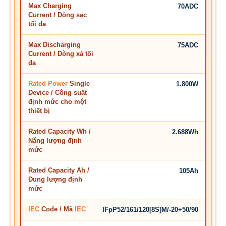
Max Charging
70ADC
Current / Dòng sạc
tối đa
Max Discharging
75ADC
Current / Dòng xả tối
đa
Rated Power
Single
1.800W
Device / Công suất
định mức cho một
thiết bị
Rated Capacity Wh /
2.688Wh
Năng lượng định
mức
Rated Capacity Ah /
105Ah
Dung lượng định
mức
IEC
Code / Mã
IEC
IFpP52/161/120[8S]M/-20+50/90