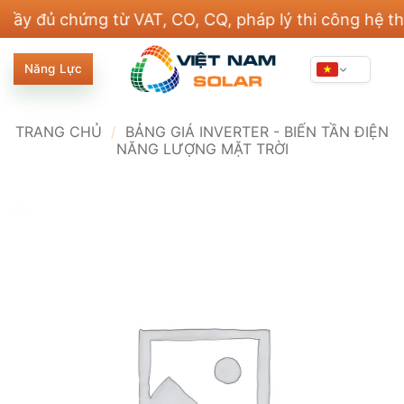
Bỏ
 chứng từ VAT, CO, CQ, pháp lý thi công hệ thống đi
qua
nội
Năng Lực
dung
TRANG CHỦ
/
BẢNG GIÁ INVERTER - BIẾN TẦN ĐIỆN
NĂNG LƯỢNG MẶT TRỜI