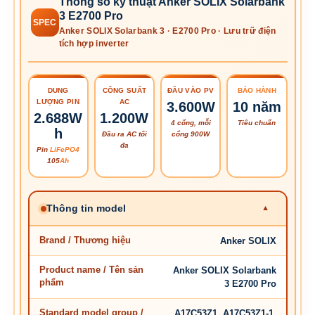
Thông số kỹ thuật Anker SOLIX Solarbank
3 E2700 Pro
SPEC
Anker SOLIX Solarbank 3 · E2700 Pro · Lưu trữ điện
tích hợp inverter
DUNG
CÔNG SUẤT
ĐẦU VÀO PV
BẢO HÀNH
LƯỢNG PIN
AC
3.600W
10 năm
2.688W
1.200W
4 cổng, mỗi
Tiêu chuẩn
h
Đầu ra AC tối
cổng 900W
đa
Pin
LiFePO4
105
Ah
Thông tin model
Brand / Thương hiệu
Anker SOLIX
Product name / Tên sản
Anker SOLIX Solarbank
phẩm
3 E2700 Pro
Standard model group /
A17C53Z1, A17C53Z1-1,