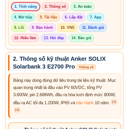
1. Tính năng
2. Thông số
3. An toàn
4. Mở hộp
5. Tài liệu
6. Lắp đặt
7. App
8. Lỗi
9. Bảo hành
10. VNS
11. Đánh giá
12. Hiểu lầm
13. Hỏi đáp
14. Báo giá
2. Thông số kỹ thuật Anker SOLIX
Solarbank 3 E2700 Pro
Thông số
Bảng này dùng đúng dữ liệu trong tài liệu kỹ thuật. Mục
quan trọng nhất là đầu vào PV 60VDC, tổng PV
3.600W, pin 2.688Wh, đầu ra hòa lưới định mức 800W,
[1]
đầu ra AC tối đa 1.200W, IP65 và
bảo hành
10 năm.
[2]