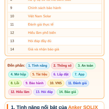
9
Chính sách bảo hành
10
Việt Nam Solar
11
Đánh giá thực tế
12
Hiểu lầm phổ biến
13
Hỏi đáp đầy đủ
14
Giá và nhận báo giá
Đến phần:
1. Tính năng
2. Thông số
3. An toàn
4. Mở hộp
5. Tài liệu
6. Lắp đặt
7. App
8. Lỗi
9. Bảo hành
10. VNS
11. Đánh giá
12. Hiểu lầm
13. Hỏi đáp
14. Báo giá
1. Tính năng nổi bật của
Anker SOLIX