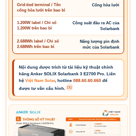
Grid-tied terminal / Tên
Cổng hòa lưới
cổng hòa lưới trên bao bì
1.200W label / Chỉ số
Công suất đầu ra AC của
1.200W trên bao bì
Solarbank
2.688Wh label / Chỉ số
Năng lượng pin định
2.688Wh trên bao bì
mức của Solarbank
Nội dung được trích từ tài liệu kỹ thuật chính
hãng Anker SOLIX Solarbank 3 E2700 Pro. Liên
hệ
Việt Nam Solar
, hotline
088.60.60.660
để
[1]
được tư vấn cấu hình.