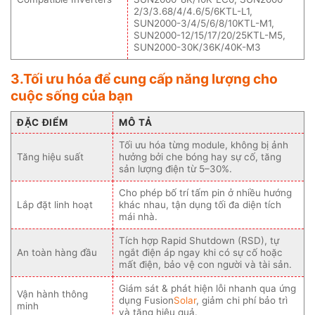
2/3/3.68/4/4.6/5/6KTL-L1,
SUN2000-3/4/5/6/8/10KTL-M1,
SUN2000-12/15/17/20/25KTL-M5,
SUN2000-30K/36K/40K-M3
3.Tối ưu hóa để cung cấp năng lượng cho
cuộc sống của bạn
ĐẶC ĐIỂM
MÔ TẢ
Tối ưu hóa từng module, không bị ảnh
Tăng hiệu suất
hưởng bởi che bóng hay sự cố, tăng
sản lượng điện từ 5–30%.
Cho phép bố trí tấm pin ở nhiều hướng
Lắp đặt linh hoạt
khác nhau, tận dụng tối đa diện tích
mái nhà.
Tích hợp Rapid Shutdown (RSD), tự
An toàn hàng đầu
ngắt điện áp ngay khi có sự cố hoặc
mất điện, bảo vệ con người và tài sản.
Giám sát & phát hiện lỗi nhanh qua ứng
Vận hành thông
dụng Fusion
Solar
, giảm chi phí bảo trì
minh
và tăng hiệu quả.