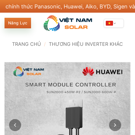
Bỏ
 thức Panasonic, Huawei, Aiko, BYD, Sigen và 20 thư
qua
nội
Năng Lực
dung
TRANG CHỦ
/
THƯƠNG HIỆU INVERTER KHÁC