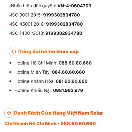
•
Nhãn hiệu độc quyền:
VN-4-0604703
•
ISO 9001:2015:
9199302834780
•
ISO 45001:2018:
9199302834780
•
ISO 14001:2018:
9199302834780
Tổng đài hỗ trợ khẩn cấp
Hotline Hồ Chí Minh:
088.60.60.660
Hotline Miền Tây:
084.60.60.660
Hotline Khánh Hòa:
081.60.60.660
Hotline Khiếu Nại:
0981.982.979
Danh Sách Cửa Hàng Việt Nam Solar
Chi Nhánh Hồ Chí Minh - 088.60.60.660