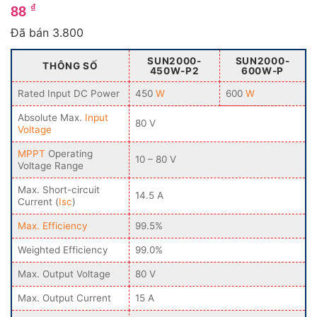
5
1
trên 5
₫
88
dựa trên
đánh giá
Đã bán 3.800
SUN2000-
SUN2000-
THÔNG SỐ
450W-P2
600W-P
Rated Input DC Power
450
W
600
W
Absolute Max.
Input
80 V
Voltage
MPPT
Operating
10 – 80 V
Voltage Range
Max. Short-circuit
14.5 A
Current (
Isc
)
Max. Efficiency
99.5%
Weighted Efficiency
99.0%
Max. Output Voltage
80 V
Max. Output Current
15 A