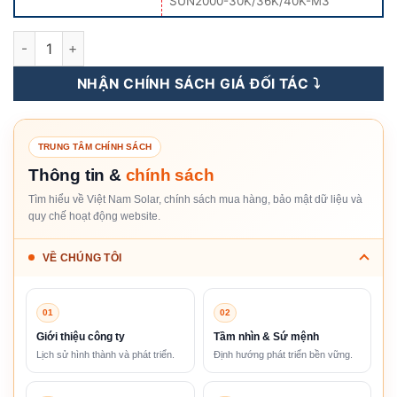
SUN2000-30K/36K/40K-M3
Bộ Optimizer Huawei Thông Minh - Smart Module Controller s
NHẬN CHÍNH SÁCH GIÁ ĐỐI TÁC ⤵️
TRUNG TÂM CHÍNH SÁCH
Thông tin &
chính sách
Tìm hiểu về Việt Nam Solar, chính sách mua hàng, bảo mật dữ liệu và
quy chế hoạt động website.
VỀ CHÚNG TÔI
01
02
Giới thiệu công ty
Tầm nhìn & Sứ mệnh
Lịch sử hình thành và phát triển.
Định hướng phát triển bền vững.