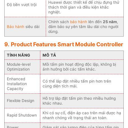
Huawei được thiết kế để chịu đựng thử
Độ bền vượt trội
thách thời gian và điều kiện khắc
nghiệt.
Chính sách
bảo hành
lên đến
25 năm
,
Bảo hành
siêu dài
đảm bảo sự yên tâm lâu dài cho người
dùng.
9.
Product Features Smart Module Controller
TÍNH NĂNG
MÔ TẢ
Module-level
Mỗi tấm pin hoạt động độc lập, không bị
Optimization
ảnh hưởng bởi các tấm khác.
Enhanced
Có thể lắp đặt nhiều tấm pin hơn trên
Installation
cùng diện tích mái.
Capacity
Hỗ trợ lắp đặt tấm pin theo nhiều hướng
Flexible Design
khác nhau.
Khi có sự cố, điện áp cao trên mái được hạ
Rapid Shutdown
nhanh chóng về trạng thái an toàn.
Power
Giám sát sản lượng điện của từng tấm pin