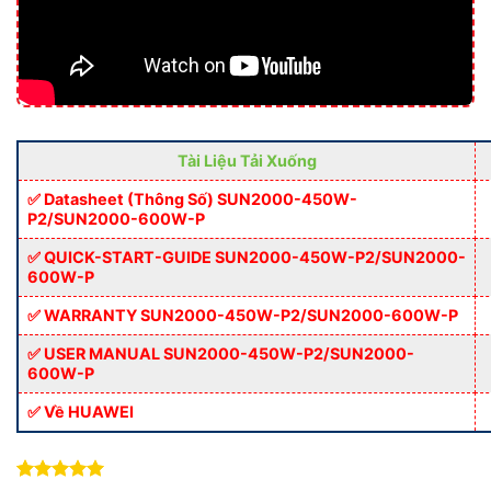
Tài Liệu Tải Xuống
✅ Datasheet (Thông Số) SUN2000-450W-
P2/SUN2000-600W-P
✅ QUICK-START-GUIDE SUN2000-450W-P2/SUN2000-
600W-P
✅ WARRANTY SUN2000-450W-P2/SUN2000-600W-P
✅ USER MANUAL SUN2000-450W-P2/SUN2000-
600W-P
✅ Về HUAWEI