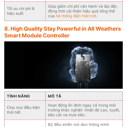
Giúp giảm chi phí vận hành và lắp đặt,
Tối ưu chi phí &
đồng thời cải thiện hiệu quả tổng thể
hiệu suất
của
hệ thống điện mặt trời
.
8. High Quality Stay Powerful in All Weathers
Smart Module Controller
TÍNH NĂNG
MÔ TẢ
Hoạt động ổn định ngay cả trong môi
Chịu mọi điều kiện
trường khắc nghiệt: nhiệt độ cao, tuyết,
thời tiết
bão cát và mưa bão.
Bộ điều khiển mô-đun thông minh