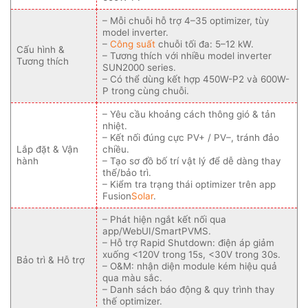
– Mỗi chuỗi hỗ trợ 4–35 optimizer, tùy
model inverter.
–
Công suất
chuỗi tối đa: 5–12 kW.
Cấu hình &
– Tương thích với nhiều model inverter
Tương thích
SUN2000 series.
– Có thể dùng kết hợp 450W-P2 và 600W-
P trong cùng chuỗi.
– Yêu cầu khoảng cách thông gió & tản
nhiệt.
– Kết nối đúng cực PV+ / PV–, tránh đảo
Lắp đặt & Vận
chiều.
hành
– Tạo sơ đồ bố trí vật lý để dễ dàng thay
thế/bảo trì.
– Kiểm tra trạng thái optimizer trên app
Fusion
Solar
.
– Phát hiện ngắt kết nối qua
app/WebUI/SmartPVMS.
– Hỗ trợ Rapid Shutdown: điện áp giảm
xuống <120V trong 15s, <30V trong 30s.
Bảo trì & Hỗ trợ
– O&M: nhận diện module kém hiệu quả
qua màu sắc.
– Danh sách báo động & quy trình thay
thế optimizer.