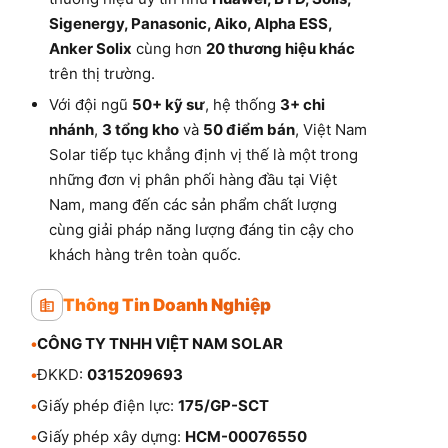
Sigenergy, Panasonic, Aiko, Alpha ESS,
Anker Solix
cùng hơn
20 thương hiệu khác
trên thị trường.
Với đội ngũ
50+ kỹ sư
, hệ thống
3+ chi
nhánh
,
3 tổng kho
và
50 điểm bán
, Việt Nam
Solar tiếp tục khẳng định vị thế là một trong
những đơn vị phân phối hàng đầu tại Việt
Nam, mang đến các sản phẩm chất lượng
cùng giải pháp năng lượng đáng tin cậy cho
khách hàng trên toàn quốc.
Thông Tin Doanh Nghiệp
•
CÔNG TY TNHH VIỆT NAM SOLAR
•
ĐKKD:
0315209693
•
Giấy phép điện lực:
175/GP-SCT
•
Giấy phép xây dựng:
HCM-00076550