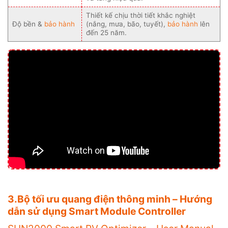
Thiết kế chịu thời tiết khắc nghiệt
Độ bền &
bảo hành
(nắng, mưa, bão, tuyết),
bảo hành
lên
đến 25 năm.
3.Bộ tối ưu quang điện thông minh – Hướng
dẫn sử dụng Smart Module Controller