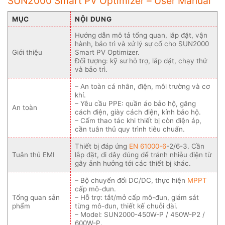
SUN2000 Smart PV Optimizer – User Manual
MỤC
NỘI DUNG
Hướng dẫn mô tả tổng quan, lắp đặt, vận
hành, bảo trì và xử lý sự cố cho SUN2000
Giới thiệu
Smart PV Optimizer.
Đối tượng: kỹ sư hỗ trợ, lắp đặt, chạy thử
và bảo trì.
– An toàn cá nhân, điện, môi trường và cơ
khí.
– Yêu cầu PPE: quần áo bảo hộ, găng
An toàn
cách điện, giày cách điện, kính bảo hộ.
– Cấm thao tác khi thiết bị còn điện áp,
cần tuân thủ quy trình tiêu chuẩn.
Thiết bị đáp ứng
EN 61000-6
-2/6-3. Cần
Tuân thủ EMI
lắp đặt, đi dây đúng để tránh nhiễu điện từ
gây ảnh hưởng tới các thiết bị khác.
– Bộ chuyển đổi DC/DC, thực hiện
MPPT
cấp mô-đun.
Tổng quan sản
– Hỗ trợ: tắt/mở cấp mô-đun, giám sát
phẩm
từng mô-đun, thiết kế chuỗi dài.
– Model: SUN2000-450W-P / 450W-P2 /
600W-P.