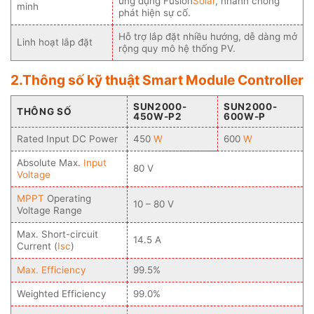
ứng dụng Fusion
Solar
, nhanh chóng
minh
phát hiện sự cố.
Hỗ trợ lắp đặt nhiều hướng, dễ dàng mở
Linh hoạt lắp đặt
rộng quy mô hệ thống PV.
2.Thông số kỹ thuật Smart Module Controller
SUN2000-
SUN2000-
THÔNG SỐ
450W-P2
600W-P
Rated Input DC Power
450
W
600
W
Absolute Max.
Input
80 V
Voltage
MPPT
Operating
10 – 80 V
Voltage Range
Max. Short-circuit
14.5 A
Current (
Isc
)
Max. Efficiency
99.5%
Weighted Efficiency
99.0%