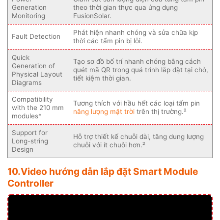
Generation
theo thời gian thực qua ứng dụng
Monitoring
FusionSolar.
Phát hiện nhanh chóng và sửa chữa kịp
Fault Detection
thời các tấm pin bị lỗi.
Quick
Tạo sơ đồ bố trí nhanh chóng bằng cách
Generation of
quét mã QR trong quá trình lắp đặt tại chỗ,
Physical Layout
tiết kiệm thời gian.
Diagrams
Compatibility
Tương thích với hầu hết các loại tấm pin
with the 210 mm
năng lượng mặt trời
trên thị trường.²
modules*
Support for
Hỗ trợ thiết kế chuỗi dài, tăng dung lượng
Long-string
chuỗi với ít chuỗi hơn.²
Design
10.
Video hướng dẫn lắp đặt Smart Module
Controller