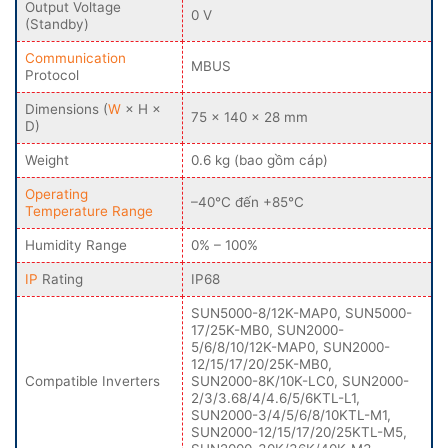
Output Voltage
0 V
(Standby)
Communication
MBUS
Protocol
Dimensions (
W
× H ×
75 × 140 × 28 mm
D)
Weight
0.6 kg (bao gồm cáp)
Operating
–40°C đến +85°C
Temperature Range
Humidity Range
0% – 100%
IP
Rating
IP68
SUN5000-8/12K-MAP0, SUN5000-
17/25K-MB0, SUN2000-
5/6/8/10/12K-MAP0, SUN2000-
12/15/17/20/25K-MB0,
Compatible Inverters
SUN2000-8K/10K-LC0, SUN2000-
2/3/3.68/4/4.6/5/6KTL-L1,
SUN2000-3/4/5/6/8/10KTL-M1,
SUN2000-12/15/17/20/25KTL-M5,