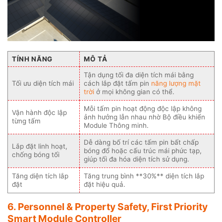
TÍNH NĂNG
MÔ TẢ
Tận dụng tối đa diện tích mái bằng
Tối ưu diện tích mái
cách lắp đặt tấm pin
năng lượng mặt
trời
ở mọi không gian có thể.
Mỗi tấm pin hoạt động độc lập không
Vận hành độc lập
ảnh hưởng lẫn nhau nhờ Bộ điều khiển
từng tấm
Module Thông minh.
Dễ dàng bố trí các tấm pin bất chấp
Lắp đặt linh hoạt,
bóng đổ hoặc cấu trúc mái phức tạp,
chống bóng tối
giúp tối đa hóa diện tích sử dụng.
Tăng diện tích lắp
Tăng trung bình **30%** diện tích lắp
đặt
đặt hiệu quả.
6. Personnel & Property Safety, First Priority
Smart Module Controller