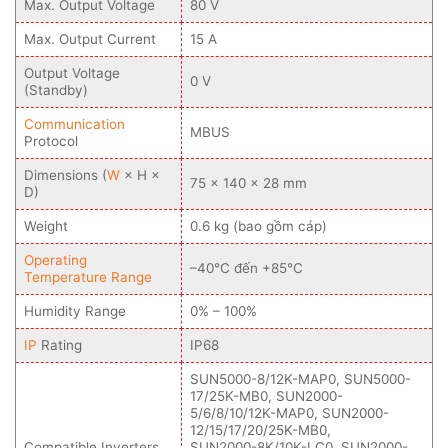
Max. Output Voltage
80 V
Max. Output Current
15 A
Output Voltage
0 V
(Standby)
Communication
MBUS
Protocol
Dimensions (
W
× H ×
75 × 140 × 28 mm
D)
Weight
0.6 kg (bao gồm cáp)
Operating
–40°C đến +85°C
Temperature Range
Humidity Range
0% – 100%
IP
Rating
IP68
SUN5000-8/12K-MAP0, SUN5000-
17/25K-MB0, SUN2000-
5/6/8/10/12K-MAP0, SUN2000-
12/15/17/20/25K-MB0,
Compatible Inverters
SUN2000-8K/10K-LC0, SUN2000-