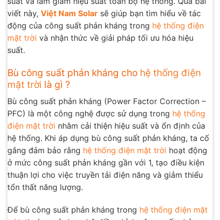
suất và làm giảm hiệu suất toàn bộ hệ thống. Qua bài
viết này,
Việt Nam Solar
sẽ giúp bạn tìm
hiểu về tác
động của công suất phản kháng trong
hệ thống điện
mặt trời
và nhận thức về giải pháp tối ưu hóa hiệu
suất.
Bù công suất phản kháng cho
hệ thống điện
mặt trời
là gì ?
Bù công suất phản kháng (Power Factor Correction –
PFC) là một công nghệ được sử dụng trong
hệ thống
điện mặt trời
nhằm cải thiện hiệu suất và ổn định của
hệ thống. Khi áp dụng bù công suất phản kháng, ta cố
gắng đảm bảo rằng
hệ thống điện mặt trời
hoạt động
ở mức công suất phản kháng gần với 1, tạo điều kiện
thuận lợi cho việc truyền tải điện năng và giảm thiểu
tổn thất năng lượng.
Để bù công suất phản kháng trong
hệ thống điện mặt