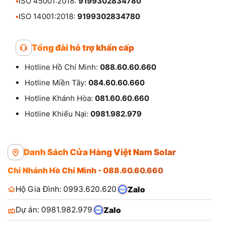
•
ISO 45001:2018:
9199302834780
•
ISO 14001:2018:
9199302834780
Tổng đài hỗ trợ khẩn cấp
Hotline Hồ Chí Minh:
088.60.60.660
Hotline Miền Tây:
084.60.60.660
Hotline Khánh Hòa:
081.60.60.660
Hotline Khiếu Nại:
0981.982.979
Danh Sách Cửa Hàng Việt Nam Solar
Chi Nhánh Hồ Chí Minh - 088.60.60.660
Hộ Gia Đình: 0993.620.620
Zalo
Dự án: 0981.982.979
Zalo