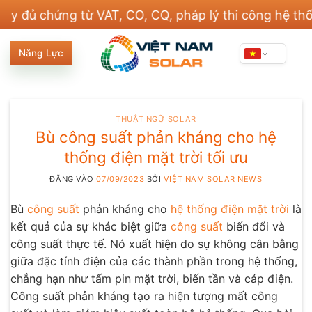
Bỏ
hứng từ VAT, CO, CQ, pháp lý thi công hệ thống điệ
qua
nội
Năng Lực
dung
THUẬT NGỮ SOLAR
Bù công suất phản kháng cho hệ
thống điện mặt trời tối ưu
ĐĂNG VÀO
07/09/2023
BỞI
VIỆT NAM SOLAR NEWS
Bù
công suất
phản kháng cho
hệ thống điện mặt trời
là
kết quả của sự khác biệt giữa
công suất
biến đổi và
công suất thực tế. Nó xuất hiện do sự không cân bằng
giữa đặc tính điện của các thành phần trong hệ thống,
chẳng hạn như tấm pin mặt trời, biến tần và cáp điện.
Công suất phản kháng tạo ra hiện tượng mất công