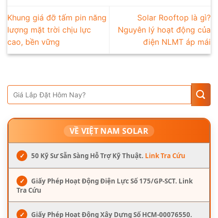
Khung giá đỡ tấm pin năng
Solar Rooftop là gì?
lượng mặt trời chịu lực
Nguyên lý hoạt động của
cao, bền vững
điện NLMT áp mái
VỀ VIỆT NAM SOLAR
✓
50 Kỹ Sư Sẵn Sàng Hỗ Trợ Kỹ Thuật.
Link Tra Cứu
✓
Giấy Phép Hoạt Động Điện Lực Số 175/GP-SCT. Link
Tra Cứu
✓
Giấy Phép Hoạt Động Xây Dựng Số HCM-00076550.