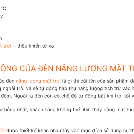
0°C
ày
m
 trời
+ điều khiển từ xa
ĐỘNG CỦA ĐÈN NĂNG LƯỢNG MẶT T
mắc đèn
năng lượng mặt trời
là gì thì cái tên của sản phẩm đ
 ngoài trời và sẽ tự động hấp thụ năng lượng tích trữ vào 
m. Ngoài ra đèn còn có chế độ tự động bật khi trời tối và 
y hư hỏng nhất, khách hàng không thể nhìn thấy bằng mắt t
rời
được thiết kế khác nhau tùy vào mục đích sử dụng cụ t