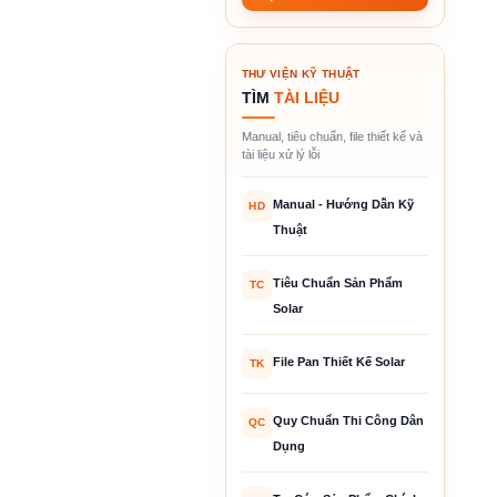
THƯ VIỆN KỸ THUẬT
TÌM
TÀI LIỆU
Manual, tiêu chuẩn, file thiết kế và
tài liệu xử lý lỗi
Manual - Hướng Dẫn Kỹ
HD
Thuật
Tiêu Chuẩn Sản Phẩm
TC
Solar
File Pan Thiết Kế Solar
TK
Quy Chuẩn Thi Công Dân
QC
Dụng