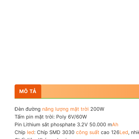
MÔ TẢ
Đèn đường
năng lượng mặt trời
200W
Tấm pin mặt trời: Poly 6V/60W
Pin Lithium sắt phosphate 3.2V 50.000 m
Ah
Chíp
led
: Chíp SMD 3030
công suất
cao 126
Led
, nh