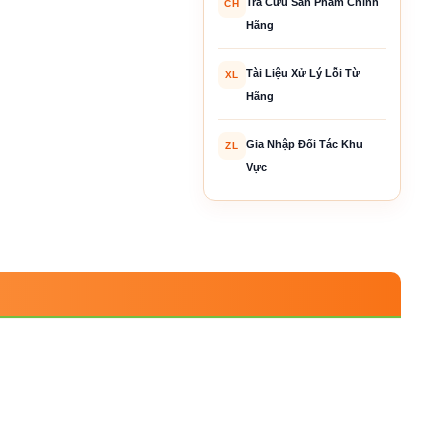
Tra Cứu Sản Phẩm Chính
CH
Hãng
Tài Liệu Xử Lý Lỗi Từ
XL
Hãng
Gia Nhập Đối Tác Khu
ZL
Vực