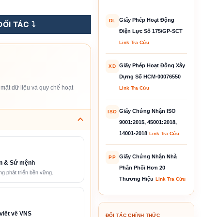
ợng
Giấy Phép Hoạt Động
DL
ỐI TÁC ⤵️
Điện Lực Số 175/GP-SCT
Link Tra Cứu
Giấy Phép Hoạt Động Xây
XD
Dựng Số HCM-00076550
mật dữ liệu và quy chế hoạt
Link Tra Cứu
Giấy Chứng Nhận ISO
ISO
9001:2015, 45001:2018,
14001-2018
Link Tra Cứu
Giấy Chứng Nhận Nhà
PP
n & Sứ mệnh
Phân Phối Hơn 20
g phát triển bền vững.
Thương Hiệu
Link Tra Cứu
viết về VNS
ĐỐI TÁC CHÍNH THỨC