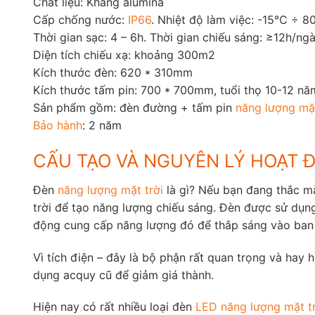
Chất liệu: Kháng alumina
Cấp chống nước:
IP66
. Nhiệt độ làm việc: -15°C ÷ 8
Thời gian sạc: 4 – 6h. Thời gian chiếu sáng: ≥12h/ng
Diện tích chiếu xạ: khoảng 300m2
Kích thước đèn: 620 * 310mm
Kích thước tấm pin: 700 * 700mm, tuổi thọ 10-12 nă
Sản phẩm gồm: đèn đường + tấm pin
năng lượng mặt
Bảo hành
: 2 năm
CẤU TẠO VÀ NGUYÊN LÝ HOẠT 
Đèn
năng lượng mặt trời
là gì? Nếu bạn đang thắc 
trời để tạo năng lượng chiếu sáng. Đèn được sử dụng
động cung cấp năng lượng đó để thắp sáng vào ban đê
Vì tích điện – đây là bộ phận rất quan trọng và ha
dụng acquy cũ để giảm giá thành.
Hiện nay có rất nhiều loại đèn
LED
năng lượng mặt t