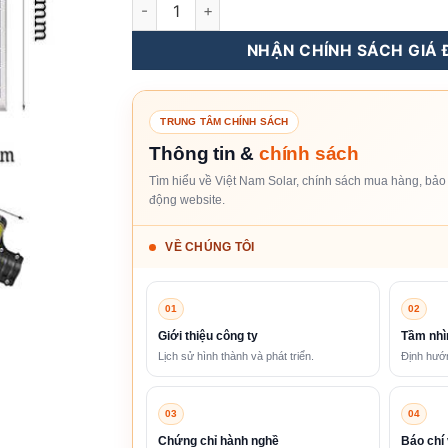
Đèn Đường Năng Lượng Mặt Trời 200W số lư
NHẬN CHÍNH SÁCH GIÁ Đ
TRUNG TÂM CHÍNH SÁCH
Thông tin &
chính sách
Tìm hiểu về Việt Nam Solar, chính sách mua hàng, bảo 
động website.
VỀ CHÚNG TÔI
01
02
Giới thiệu công ty
Tầm nhì
Lịch sử hình thành và phát triển.
Định hướn
03
04
Chứng chỉ hành nghề
Báo chí 