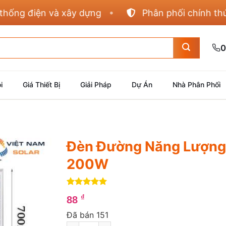
g điện và xây dựng
Phân phối chính thức Pan
0
i
Giá Thiết Bị
Giải Pháp
Dự Án
Nhà Phân Phối
Đèn Đường Năng Lượng 
200W
5
1
trên 5
₫
88
dựa trên
đánh giá
Đã bán 151