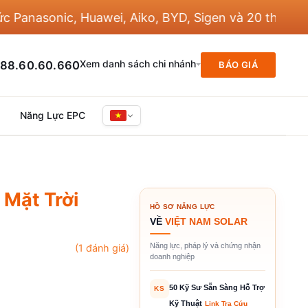
asonic, Huawei, Aiko, BYD, Sigen và 20 thương hiệu
Xem danh sách chi nhánh
88.60.60.660
BÁO GIÁ
Năng Lực EPC
Mặt Trời
HỒ SƠ NĂNG LỰC
VỀ
VIỆT NAM SOLAR
Năng lực, pháp lý và chứng nhận
(
1
đánh giá)
doanh nghiệp
50 Kỹ Sư Sẵn Sàng Hỗ Trợ
KS
Kỹ Thuật
Link Tra Cứu