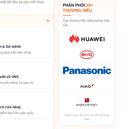
mật dữ liệu và quy chế hoạt
PHÂN PHỐI
20+
THƯƠNG HIỆU
Các thương hiệu năng lượng toàn
cầu
n & Sứ mệnh
g phát triển bền vững.
viết về VNS
 truyền thông và báo chí.
ch cửa hàng
điểm bán trên toàn quốc.
Nhấp logo để xem chi tiết thương
hiệu