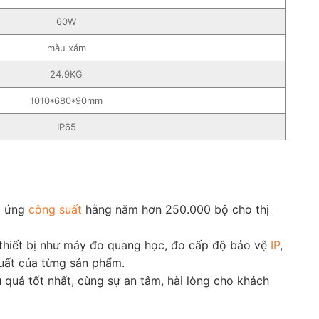
60W
màu xám
24.9KG
1010*680*90mm
IP65
p ứng
công suất
hằng năm hơn 250.000 bộ cho thị
c thiết bị như máy đo quang học, đo cấp độ bảo vệ
IP
,
uất của từng sản phẩm.
quả tốt nhất, cùng sự an tâm, hài lòng cho khách