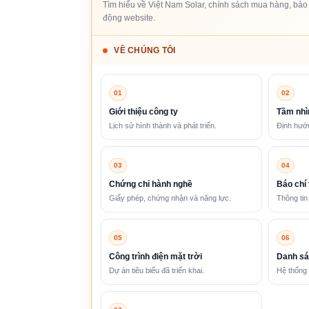
Tìm hiểu về Việt Nam Solar, chính sách mua hàng, bảo 
động website.
VỀ CHÚNG TÔI
01
02
Giới thiệu công ty
Tầm nhì
Lịch sử hình thành và phát triển.
Định hướn
03
04
Chứng chỉ hành nghề
Báo chí 
Giấy phép, chứng nhận và năng lực.
Thông tin
05
06
Công trình điện mặt trời
Danh sá
Dự án tiêu biểu đã triển khai.
Hệ thống 