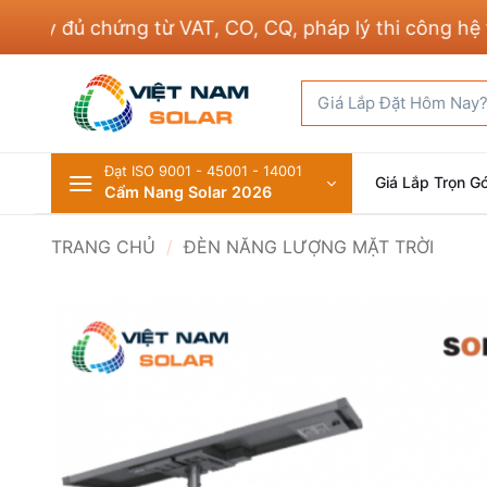
Bỏ
 đủ chứng từ VAT, CO, CQ, pháp lý thi công hệ thống
qua
nội
Tìm
dung
kiếm:
Đạt ISO 9001 - 45001 - 14001
Giá Lắp Trọn Gó
Cẩm Nang Solar 2026
TRANG CHỦ
/
ĐÈN NĂNG LƯỢNG MẶT TRỜI