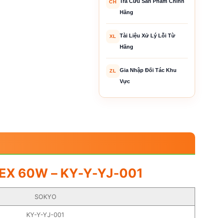
Tra Cứu Sản Phẩm Chính
CH
Hãng
Tài Liệu Xử Lý Lỗi Từ
XL
Hãng
Gia Nhập Đối Tác Khu
ZL
Vực
EX 60W – KY-Y-YJ-001
SOKYO
KY-Y-YJ-001