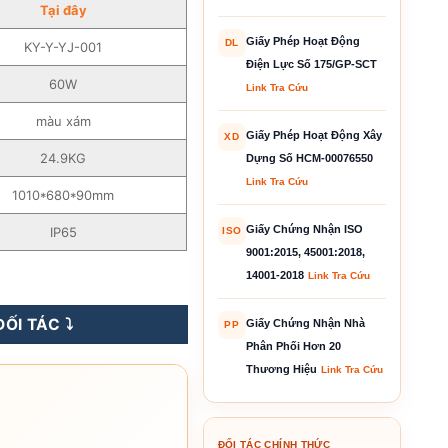
Tại đây
Giấy Phép Hoạt Động
DL
KY-Y-YJ-001
Điện Lực Số 175/GP-SCT
60W
Link Tra Cứu
màu xám
Giấy Phép Hoạt Động Xây
XD
24.9KG
Dựng Số HCM-00076550
Link Tra Cứu
1010*680*90mm
Giấy Chứng Nhận ISO
IP65
ISO
9001:2015, 45001:2018,
 COOLEX 60W - KY-Y-YJ-001 số lượng
14001-2018
Link Tra Cứu
ỐI TÁC ⤵️
Giấy Chứng Nhận Nhà
PP
Phân Phối Hơn 20
Thương Hiệu
Link Tra Cứu
ĐỐI TÁC CHÍNH THỨC