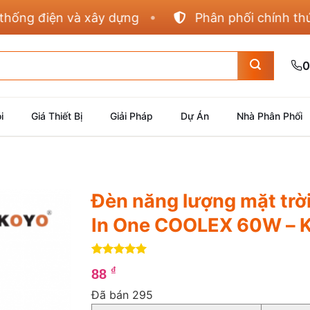
 điện và xây dựng
Phân phối chính thức Pan
0
i
Giá Thiết Bị
Giải Pháp
Dự Án
Nhà Phân Phối
Đèn năng lượng mặt trờ
In One COOLEX 60W – 
5
4
trên 5
₫
88
dựa trên
đánh giá
Đã bán 295