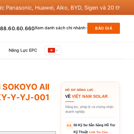
asonic, Huawei, Aiko, BYD, Sigen và 20 thương hiệu 
Xem danh sách chi nhánh
88.60.60.660
BÁO GIÁ
Năng Lực EPC
i SOKOYO All
HỒ SƠ NĂNG LỰC
KY-Y-YJ-001
VỀ
VIỆT NAM SOLAR
Năng lực, pháp lý và chứng nhận
doanh nghiệp
50 Kỹ Sư Sẵn Sàng Hỗ Trợ
KS
Kỹ Thuật
Link Tra Cứu