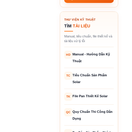
THƯ VIỆN KỸ THUẬT
TÌM
TÀI LIỆU
Manual, tiêu chuẩn, file thiết kế và
tài liệu xử lý lỗi
Manual - Hướng Dẫn Kỹ
HD
Thuật
Tiêu Chuẩn Sản Phẩm
TC
Solar
File Pan Thiết Kế Solar
TK
Quy Chuẩn Thi Công Dân
QC
Dụng