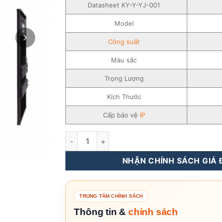
Datasheet KY-Y-YJ-001
Model
Công suất
Màu sắc
Trọng Lượng
Kích Thước
Cấp bảo vệ
IP
Đèn năng lượng mặt trời SOKOYO All In One
NHẬN CHÍNH SÁCH GIÁ Đ
TRUNG TÂM CHÍNH SÁCH
Thông tin &
chính sách