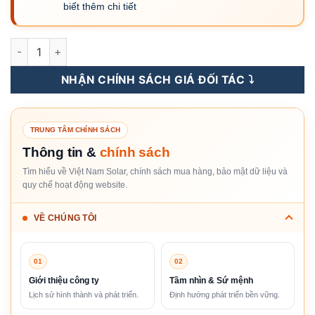
biết thêm chi tiết
DTSD1352-C-3*1(6)A-Solis-Meter Solis 3 pha (Kèm 3 CT 150/
NHẬN CHÍNH SÁCH GIÁ ĐỐI TÁC ⤵️
TRUNG TÂM CHÍNH SÁCH
Thông tin &
chính sách
Tìm hiểu về Việt Nam Solar, chính sách mua hàng, bảo mật dữ liệu và
quy chế hoạt động website.
VỀ CHÚNG TÔI
01
02
Giới thiệu công ty
Tầm nhìn & Sứ mệnh
Lịch sử hình thành và phát triển.
Định hướng phát triển bền vững.