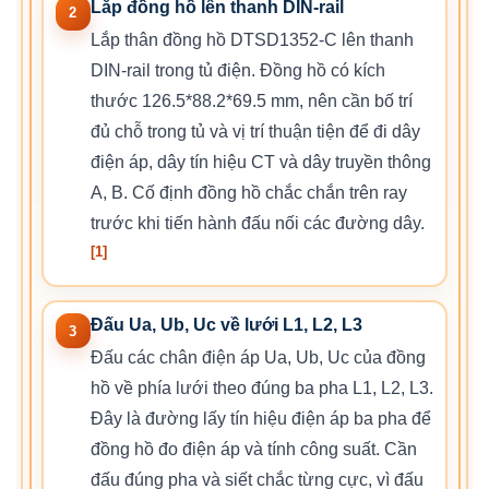
Lắp đồng hồ lên thanh DIN-rail
2
Lắp thân đồng hồ DTSD1352-C lên thanh
DIN-rail trong tủ điện. Đồng hồ có kích
thước 126.5*88.2*69.5 mm, nên cần bố trí
đủ chỗ trong tủ và vị trí thuận tiện để đi dây
điện áp, dây tín hiệu CT và dây truyền thông
A, B. Cố định đồng hồ chắc chắn trên ray
trước khi tiến hành đấu nối các đường dây.
[1]
Đấu Ua, Ub, Uc về lưới L1, L2, L3
3
Đấu các chân điện áp Ua, Ub, Uc của đồng
hồ về phía lưới theo đúng ba pha L1, L2, L3.
Đây là đường lấy tín hiệu điện áp ba pha để
đồng hồ đo điện áp và tính công suất. Cần
đấu đúng pha và siết chắc từng cực, vì đấu