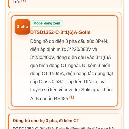
[1]
lưới.
Model đang xem
3 pha
DTSD1352-C-3*1(6)A-Solis
Đồng hồ đo điện 3 pha cấu trúc 3P+N,
điện áp định mức 3*220/380V và
3*230/400V, dòng điện đầu vào 3*1(6)A
qua biến dòng CT ngoài. Đi kèm 3 biến
dòng CT 150/5A, điện năng tác dụng đạt
cấp Class 0.5S/1, lắp trên DIN-rail và
truyền số liệu về inverter Solis qua chân
[1]
A, B chuẩn RS485.
Đồng hồ cho hệ 3 pha, đi kèm CT
DTSD1352-C-3*1(6)A-Solis là đồng hồ đo điện cho hệ