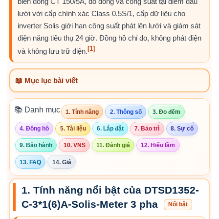
biến dòng CT 150/5A, đo dòng và công suất tại điểm đấu
lưới với cấp chính xác Class 0.5S/1, cấp dữ liệu cho
inverter Solis giới hạn công suất phát lên lưới và giám sát
điện năng tiêu thụ 24 giờ. Đồng hồ chỉ đo, không phát điện
[1]
và không lưu trữ điện.
📖 Mục lục bài viết
📚 Danh mục
1. Tính năng
2. Thông số
3. Đo đếm
4. Đồng hồ
5. Tài liệu
6. Lắp đặt
7. Bảo trì
8. Sự cố
9. Bảo hành
10. VNS
11. Đánh giá
12. Hiểu lầm
13. FAQ
14. Giá
1. Tính năng nổi bật của DTSD1352-
C-3*1(6)A-Solis-Meter 3 pha
Nổi bật