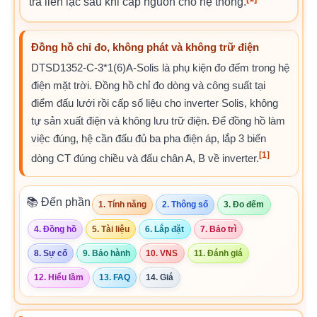
tra liên lạc sau khi cấp nguồn cho hệ thống.
Đồng hồ chỉ đo, không phát và không trữ điện
DTSD1352-C-3*1(6)A-Solis là phụ kiện đo đếm trong hệ
điện mặt trời. Đồng hồ chỉ đo dòng và công suất tại
điểm đấu lưới rồi cấp số liệu cho inverter Solis, không
tự sản xuất điện và không lưu trữ điện. Để đồng hồ làm
việc đúng, hệ cần đấu đủ ba pha điện áp, lắp 3 biến
[1]
dòng CT đúng chiều và đấu chân A, B về inverter.
📚 Đến phần
1. Tính năng
2. Thông số
3. Đo đếm
4. Đồng hồ
5. Tài liệu
6. Lắp đặt
7. Bảo trì
8. Sự cố
9. Bảo hành
10. VNS
11. Đánh giá
12. Hiểu lầm
13. FAQ
14. Giá