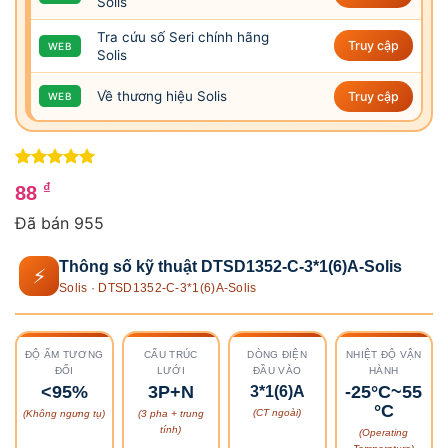
Solis
Tra cứu số Seri chính hãng
Truy cập
WEB
Solis
Về thương hiệu Solis
Truy cập
WEB
5
1
trên 5
₫
88
dựa trên
đánh giá
Đã bán 955
Thông số kỹ thuật DTSD1352-C-3*1(6)A-Solis
⚡
Solis · DTSD1352-C-3*1(6)A-Solis
ĐỘ ẨM TƯƠNG
CẤU TRÚC
DÒNG ĐIỆN
NHIỆT ĐỘ VẬN
ĐỐI
LƯỚI
ĐẦU VÀO
HÀNH
<95%
3P+N
-25°C~55
3*1(6)A
°C
(CT ngoài)
(Không ngưng tụ)
(3 pha + trung
tính)
(Operating