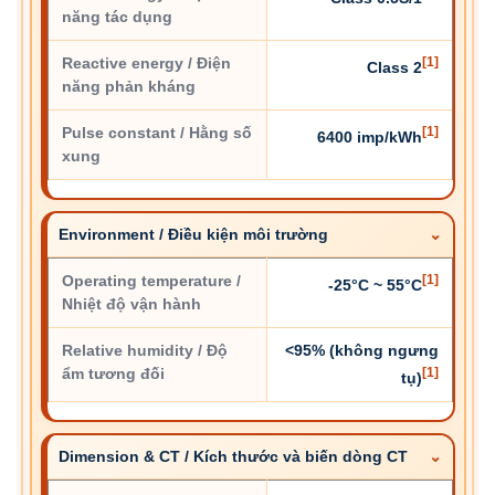
năng tác dụng
Reactive energy / Điện
[1]
Class 2
năng phản kháng
Pulse constant / Hằng số
[1]
6400 imp/kWh
xung
Environment / Điều kiện môi trường
Operating temperature /
[1]
-25°C ~ 55°C
Nhiệt độ vận hành
Relative humidity / Độ
<95% (không ngưng
ẩm tương đối
[1]
tụ)
Dimension & CT / Kích thước và biến dòng CT