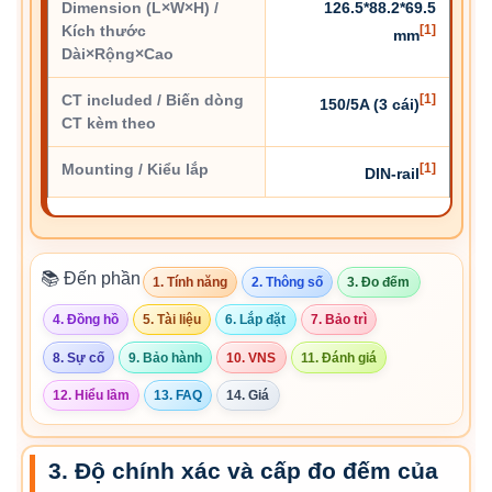
Dimension (L×W×H) /
126.5*88.2*69.5
Kích thước
[1]
mm
Dài×Rộng×Cao
CT included / Biến dòng
[1]
150/5A (3 cái)
CT kèm theo
Mounting / Kiểu lắp
[1]
DIN-rail
📚 Đến phần
1. Tính năng
2. Thông số
3. Đo đếm
4. Đồng hồ
5. Tài liệu
6. Lắp đặt
7. Bảo trì
8. Sự cố
9. Bảo hành
10. VNS
11. Đánh giá
12. Hiểu lầm
13. FAQ
14. Giá
3. Độ chính xác và cấp đo đếm của