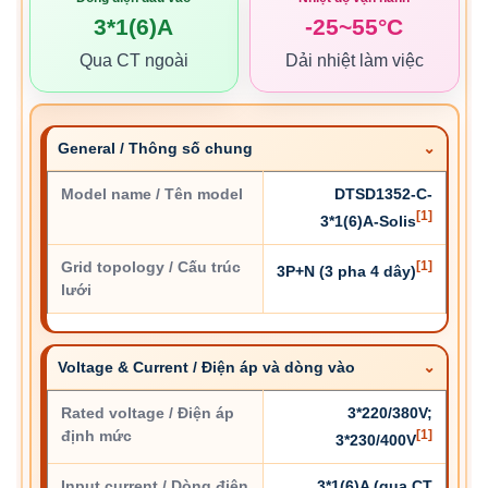
3*1(6)A
-25~55°C
Qua CT ngoài
Dải nhiệt làm việc
General / Thông số chung
Model name / Tên model
DTSD1352-C-
[1]
3*1(6)A-Solis
Grid topology / Cấu trúc
[1]
3P+N (3 pha 4 dây)
lưới
Voltage & Current / Điện áp và dòng vào
Rated voltage / Điện áp
3*220/380V;
định mức
[1]
3*230/400V
Input current / Dòng điện
3*1(6)A (qua CT