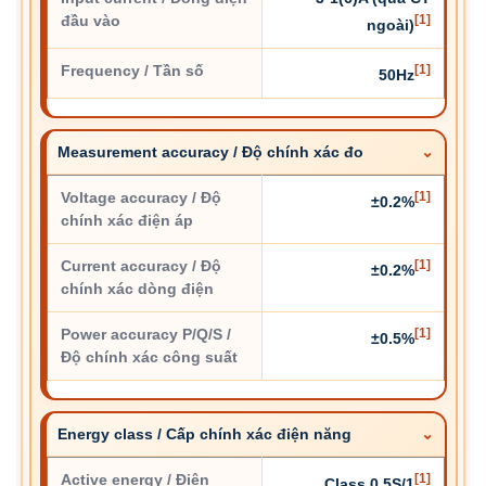
đầu vào
[1]
ngoài)
Frequency / Tần số
[1]
50Hz
Measurement accuracy / Độ chính xác đo
Voltage accuracy / Độ
[1]
±0.2%
chính xác điện áp
Current accuracy / Độ
[1]
±0.2%
chính xác dòng điện
Power accuracy P/Q/S /
[1]
±0.5%
Độ chính xác công suất
Energy class / Cấp chính xác điện năng
Active energy / Điện
[1]
Class 0.5S/1