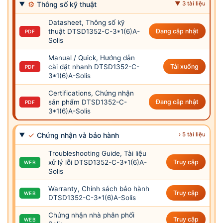
⚙
Thông số kỹ thuật
▼ 3 tài liệu
Datasheet, Thông số kỹ
thuật DTSD1352-C-3*1(6)A-
Đang cập nhật
PDF
Solis
Manual / Quick, Hướng dẫn
cài đặt nhanh DTSD1352-C-
Tải xuống
PDF
3*1(6)A-Solis
Certifications, Chứng nhận
sản phẩm DTSD1352-C-
Đang cập nhật
PDF
3*1(6)A-Solis
✓
Chứng nhận và bảo hành
› 5 tài liệu
Troubleshooting Guide, Tài liệu
xử lý lỗi DTSD1352-C-3*1(6)A-
Truy cập
WEB
Solis
Warranty, Chính sách bảo hành
Truy cập
WEB
DTSD1352-C-3*1(6)A-Solis
Chứng nhận nhà phân phối
Truy cập
WEB