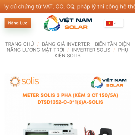
Bỏ
hứng từ VAT, CO, CQ, pháp lý thi công hệ thống điệ
qua
nội
Năng Lực
dung
TRANG CHỦ
/
BẢNG GIÁ INVERTER - BIẾN TẦN ĐIỆN
NĂNG LƯỢNG MẶT TRỜI
/
INVERTER SOLIS
/
PHỤ
KIỆN SOLIS