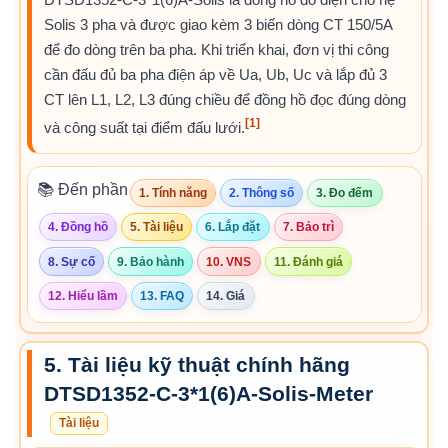
Solis 3 pha và được giao kèm 3 biến dòng CT 150/5A
để đo dòng trên ba pha. Khi triển khai, đơn vị thi công
cần đấu đủ ba pha điện áp về Ua, Ub, Uc và lắp đủ 3
CT lên L1, L2, L3 đúng chiều để đồng hồ đọc đúng dòng
[1]
và công suất tại điểm đấu lưới.
📚 Đến phần
1. Tính năng
2. Thông số
3. Đo đếm
4. Đồng hồ
5. Tài liệu
6. Lắp đặt
7. Bảo trì
8. Sự cố
9. Bảo hành
10. VNS
11. Đánh giá
12. Hiểu lầm
13. FAQ
14. Giá
5. Tài liệu kỹ thuật chính hãng
DTSD1352-C-3*1(6)A-Solis-Meter
Tài liệu