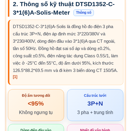
2. Thông số kỹ thuật DTSD1352-C-
3*1(6)A-Solis-Meter
Thông số
DTSD1352-C-3*1(6)A-Solis là đồng hồ đo điện 3 pha
cấu trúc 3P+N, điện áp định mức 3*220/380V và
3*230/400V, dòng điện đầu vào 3*1(6)A qua CT ngoài,
tần số 50Hz. Đồng hồ đạt sai số áp và dòng ±0.2%,
công suất ±0.5%, điện năng tác dụng Class 0.5S/1, làm
việc ở -25°C đến 55°C, độ ẩm dưới 95%, kích thước
126.5*88.2*69.5 mm và đi kèm 3 biến dòng CT 150/5A.
[1]
Độ ẩm tương đối
Cấu trúc lưới
<95%
3P+N
Không ngưng tụ
3 pha + trung tính
Dòng điện đầu vào
Nhiệt độ vận hành