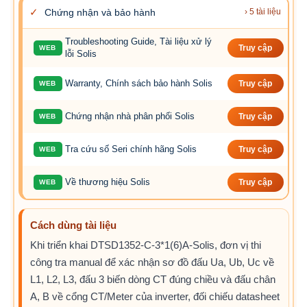
✓
Chứng nhận và bảo hành
› 5 tài liệu
Troubleshooting Guide, Tài liệu xử lý
WEB
Truy cập
lỗi Solis
Warranty, Chính sách bảo hành Solis
WEB
Truy cập
Chứng nhận nhà phân phối Solis
WEB
Truy cập
Tra cứu số Seri chính hãng Solis
WEB
Truy cập
Về thương hiệu Solis
WEB
Truy cập
Cách dùng tài liệu
Khi triển khai DTSD1352-C-3*1(6)A-Solis, đơn vị thi
công tra manual để xác nhận sơ đồ đấu Ua, Ub, Uc về
L1, L2, L3, đấu 3 biến dòng CT đúng chiều và đấu chân
A, B về cổng CT/Meter của inverter, đối chiếu datasheet