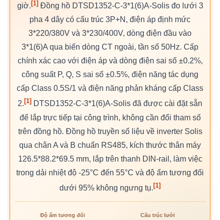
[1]
giờ.
Đồng hồ DTSD1352-C-3*1(6)A-Solis đo lưới 3
pha 4 dây có cấu trúc 3P+N, điện áp định mức
3*220/380V và 3*230/400V, dòng điện đầu vào
3*1(6)A qua biến dòng CT ngoài, tần số 50Hz. Cấp
chính xác cao với điện áp và dòng điện sai số ±0.2%,
công suất P, Q, S sai số ±0.5%, điện năng tác dụng
cấp Class 0.5S/1 và điện năng phản kháng cấp Class
[1]
2.
DTSD1352-C-3*1(6)A-Solis đã được cài đặt sẵn
để lắp trực tiếp tại công trình, không cần đổi tham số
trên đồng hồ. Đồng hồ truyền số liệu về inverter Solis
qua chân A và B chuẩn RS485, kích thước thân máy
126.5*88.2*69.5 mm, lắp trên thanh DIN-rail, làm việc
trong dải nhiệt độ -25°C đến 55°C và độ ẩm tương đối
[1]
dưới 95% không ngưng tụ.
Độ ẩm tương đối
Cấu trúc lưới