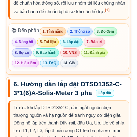
để chuẩn hóa thông số, rồi lưu nhóm tài liệu chứng nhận
[1]
và bảo hành để chuẩn bị hồ sơ khi cần hỗ trợ.
📚 Đến phần
1. Tính năng
2. Thông số
3. Đo đếm
4. Đồng hồ
5. Tài liệu
6. Lắp đặt
7. Bảo trì
8. Sự cố
9. Bảo hành
10. VNS
11. Đánh giá
12. Hiểu lầm
13. FAQ
14. Giá
6. Hướng dẫn lắp đặt DTSD1352-C-
3*1(6)A-Solis-Meter 3 pha
Lắp đặt
Trước khi lắp DTSD1352-C, cần ngắt nguồn điện
thượng nguồn và hạ nguồn để tránh nguy cơ điện giật.
Đồng hồ lắp trên thanh DIN-rail, đấu Ua, Ub, Uc về phía
lưới L1, L2, L3, lắp 3 biến dòng CT lên ba pha với mũi