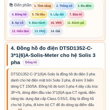
📚 Đến phần
1. Tính năng
2. Thông số
3. Đo đếm
4. Đồng hồ
5. Tài liệu
6. Lắp đặt
7. Bảo trì
8. Sự cố
9. Bảo hành
10. VNS
11. Đánh giá
12. Hiểu lầm
13. FAQ
14. Giá
4. Đồng hồ đo điện DTSD1352-C-
3*1(6)A-Solis-Meter cho hệ Solis 3
pha
Đồng hồ
DTSD1352-C-3*1(6)A-Solis là đồng hồ đo điện 3 pha
dành cho hệ điện mặt trời Solis 3 pha, đi kèm 3 biến
dòng CT 150/5A. Đồng hồ đo lưới 3 pha 4 dây cấu trúc
3P+N, dòng điện đầu vào 3*1(6)A qua CT ngoài, điện
năng tác dụng đạt cấp Class 0.5S/1. Đây là đồng hồ
cho hệ 3 pha, đi kèm bộ CT để đo dòng tại điểm đấu