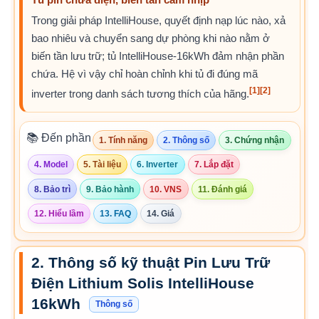
Trong giải pháp IntelliHouse, quyết định nạp lúc nào, xả
bao nhiêu và chuyển sang dự phòng khi nào nằm ở
biến tần lưu trữ; tủ IntelliHouse-16kWh đảm nhận phần
chứa. Hệ vì vậy chỉ hoàn chỉnh khi tủ đi đúng mã
[1]
[2]
inverter trong danh sách tương thích của hãng.
📚 Đến phần
1. Tính năng
2. Thông số
3. Chứng nhận
4. Model
5. Tài liệu
6. Inverter
7. Lắp đặt
8. Bảo trì
9. Bảo hành
10. VNS
11. Đánh giá
12. Hiểu lầm
13. FAQ
14. Giá
2. Thông số kỹ thuật Pin Lưu Trữ
Điện Lithium Solis IntelliHouse
16kWh
Thông số