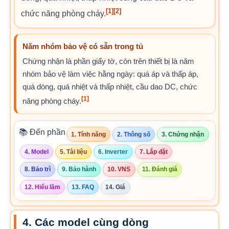
[1]
[2]
chức năng phòng cháy.
Năm nhóm bảo vệ có sẵn trong tủ
Chứng nhận là phần giấy tờ, còn trên thiết bị là năm
nhóm bảo vệ làm việc hằng ngày: quá áp và thấp áp,
quá dòng, quá nhiệt và thấp nhiệt, cầu dao DC, chức
[1]
năng phòng cháy.
📚 Đến phần
1. Tính năng
2. Thông số
3. Chứng nhận
4. Model
5. Tài liệu
6. Inverter
7. Lắp đặt
8. Bảo trì
9. Bảo hành
10. VNS
11. Đánh giá
12. Hiểu lầm
13. FAQ
14. Giá
4. Các model cùng dòng