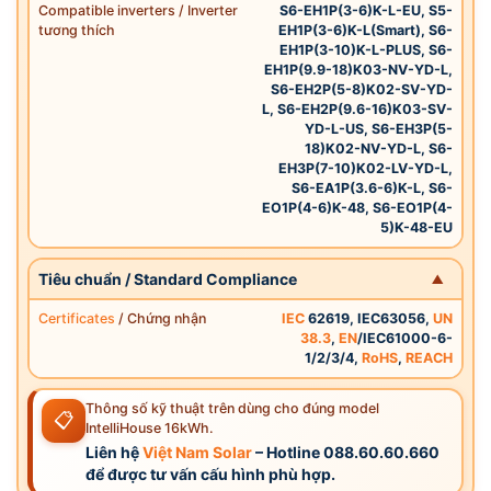
Compatible inverters / Inverter
S6-EH1P(3-6)K-L-EU, S5-
tương thích
EH1P(3-6)K-L(Smart), S6-
EH1P(3-10)K-L-PLUS, S6-
EH1P(9.9-18)K03-NV-YD-L,
S6-EH2P(5-8)K02-SV-YD-
L, S6-EH2P(9.6-16)K03-SV-
YD-L-US, S6-EH3P(5-
18)K02-NV-YD-L, S6-
EH3P(7-10)K02-LV-YD-L,
S6-EA1P(3.6-6)K-L, S6-
EO1P(4-6)K-48, S6-EO1P(4-
5)K-48-EU
Tiêu chuẩn / Standard Compliance
Certificates
/ Chứng nhận
IEC
62619, IEC63056,
UN
38.3
,
EN
/IEC61000-6-
1/2/3/4,
RoHS
,
REACH
Thông số kỹ thuật trên dùng cho đúng model
📋
IntelliHouse 16kWh.
Liên hệ
Việt Nam Solar
– Hotline 088.60.60.660
để được tư vấn cấu hình phù hợp.