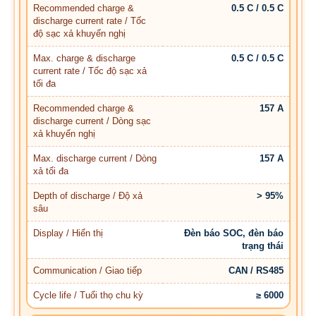
Recommended charge &
0.5 C / 0.5 C
discharge current rate / Tốc
độ sạc xả khuyến nghị
Max. charge & discharge
0.5 C / 0.5 C
current rate / Tốc độ sạc xả
tối đa
Recommended charge &
157 A
discharge current / Dòng sạc
xả khuyến nghị
Max. discharge current / Dòng
157 A
xả tối đa
Depth of discharge / Độ xả
> 95%
sâu
Display / Hiển thị
Đèn báo SOC, đèn báo
trạng thái
Communication / Giao tiếp
CAN / RS485
Cycle life / Tuổi thọ chu kỳ
≥ 6000