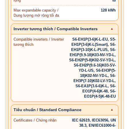
rộng
tủ
Max expandable capacity /
128 kWh
Dung lượng mở rộng tối đa
Inverter tương thích / Compatible Inverters
Compatible inverters / Inverter
S6-EH1P(3-6)K-L-EU, S5-
tương thích
EH1P(3-6)K-L(Smart), S6-
EH1P(3-10)K-L-PLUS, S6-
EH1P(9.9-18)K03-NV-YD-L,
S6-EH2P(5-8)K02-SV-YD-L,
S6-EH2P(9.6-16)K03-SV-
YD-L-US, S6-EH3P(5-
18)K02-NV-YD-L, S6-
EH3P(7-10)K02-LV-YD-L,
S6-EA1P(3.6-6)K-L, S6-
EO1P(4-6)K-48, S6-
EO1P(4-5)K-48-EU
Tiêu chuẩn / Standard Compliance
Certificates / Chứng nhận
IEC 62619, IEC63056, UN
38.3, EN/IEC61000-6-