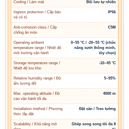
Cooling / Làm mát
Đối lưu tự nhiên
Ingress protection / Cấp bảo
IP66
vệ vỏ tủ
Anti-corrosion class / Cấp
C5M
chống ăn mòn
Operating ambient
0~55 °C / -20~55 °C (chức
temperature range / Nhiệt độ
năng sưởi thông minh,
môi trường vận hành
tùy chọn)
Storage temperature range /
-10~45 °C
Nhiệt độ lưu kho
Relative humidity range / Độ
5~95%
ẩm tương đối
Max. operating altitude / Độ
4000 m
cao vận hành tối đa
Installation method / Phương
Đặt sàn / Treo tường
thức lắp đặt
Scalability / Khả năng mở
Ghép song song tối đa 8