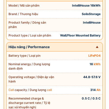
Model / Mã sản phẩm
IntelliHouse 16kWh
Brand / Thương hiệu
SolisStorage
Product family / Dòng sản
IntelliHouse
phẩm
Product type / Loại sản phẩm
Wall/Floor Mounted Battery
Hiệu năng / Performance
Battery type / Loại pin
LiFePO4
Nominal energy / Dung lượng
16
kWh
danh định
Operating voltage / Điện áp vận
44.8-57.6 V
hành
Cell
capacity / Dung lượng
cell
314
Ah
Recommended charge &
0.5 C / 0.5 C
discharge current rate / Tỷ lệ
sạc xả khuyến nghị