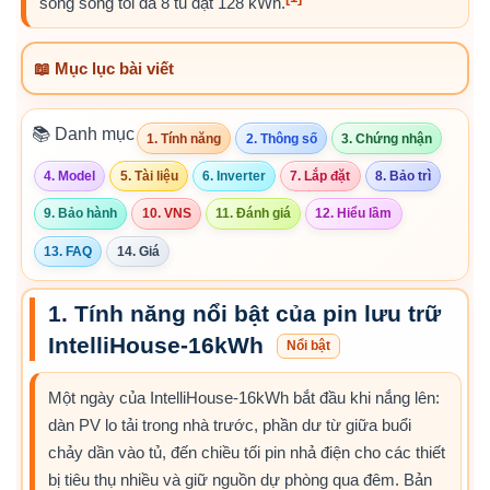
song song tối đa 8 tủ đạt 128 kWh.
📖 Mục lục bài viết
📚 Danh mục
1. Tính năng
2. Thông số
3. Chứng nhận
4. Model
5. Tài liệu
6. Inverter
7. Lắp đặt
8. Bảo trì
9. Bảo hành
10. VNS
11. Đánh giá
12. Hiểu lầm
13. FAQ
14. Giá
1. Tính năng nổi bật của pin lưu trữ
IntelliHouse-16kWh
Nổi bật
Một ngày của IntelliHouse-16kWh bắt đầu khi nắng lên:
dàn PV lo tải trong nhà trước, phần dư từ giữa buổi
chảy dần vào tủ, đến chiều tối pin nhả điện cho các thiết
bị tiêu thụ nhiều và giữ nguồn dự phòng qua đêm. Bản