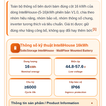
Toàn bộ thông số bên dưới bám đúng cột 16 kWh của
dòng IntelliHouse-(5-16)kWh phiên bản V1.0, chia theo
nhóm hiệu năng, nhóm bảo vệ, nhóm thông số chung,
inverter tương thích và tiêu chuẩn. Giá trị được giữ
[1]
đúng như hãng công bố, không quy đổi hay thêm bớt.
Thông số kỹ thuật IntelliHouse 16kWh
🔋
SolisStorage IntelliHouse · Wall/Floor Mounted Battery
Dung lượng
Điện áp
16
44.8-57.6
kWh
V
Nominal energy
Low voltage
Chu kỳ
Cấp bảo vệ
≥6000
IP66
Cycle life
Ingress protection
Thông tin sản phẩm / Product Information