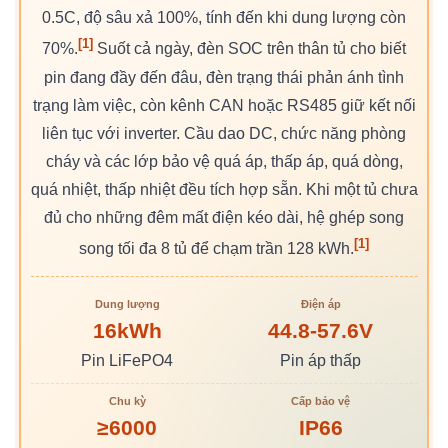
0.5C, độ sâu xả 100%, tính đến khi dung lượng còn
[1]
70%.
Suốt cả ngày, đèn SOC trên thân tủ cho biết
pin đang đầy đến đâu, đèn trạng thái phản ánh tình
trạng làm việc, còn kênh CAN hoặc RS485 giữ kết nối
liên tục với inverter. Cầu dao DC, chức năng phòng
cháy và các lớp bảo vệ quá áp, thấp áp, quá dòng,
quá nhiệt, thấp nhiệt đều tích hợp sẵn. Khi một tủ chưa
đủ cho những đêm mất điện kéo dài, hệ ghép song
[1]
song tối đa 8 tủ để chạm trần 128 kWh.
Dung lượng
Điện áp
16kWh
44.8-57.6V
Pin LiFePO4
Pin áp thấp
Chu kỳ
Cấp bảo vệ
≥6000
IP66