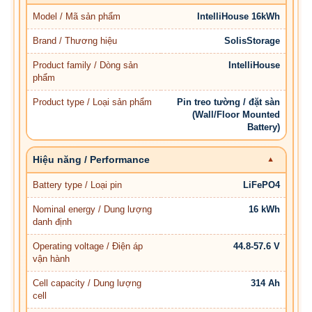
Model / Mã sản phẩm
IntelliHouse 16kWh
Brand / Thương hiệu
SolisStorage
Product family / Dòng sản
IntelliHouse
phẩm
Product type / Loại sản phẩm
Pin treo tường / đặt sàn
(Wall/Floor Mounted
Battery)
Hiệu năng / Performance
Battery type / Loại pin
LiFePO4
Nominal energy / Dung lượng
16 kWh
danh định
Operating voltage / Điện áp
44.8-57.6 V
vận hành
Cell capacity / Dung lượng
314 Ah
cell