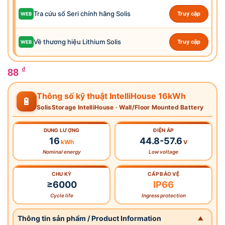
Tra cứu số Seri chính hãng Solis
Truy cập
WEB
Về thương hiệu Lithium Solis
Truy cập
WEB
₫
88
Thông số kỹ thuật IntelliHouse 16kWh
🔋
SolisStorage IntelliHouse · Wall/Floor Mounted Battery
DUNG LƯỢNG
ĐIỆN ÁP
16
44.8-57.6
kWh
V
Nominal energy
Low voltage
CHU KỲ
CẤP BẢO VỆ
≥6000
IP66
Cycle life
Ingress protection
Thông tin sản phẩm / Product Information