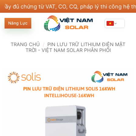
Bỏ
 chứng từ VAT, CO, CQ, pháp lý thi công hệ thống đi
qua
nội
Năng Lực
dung
TRANG CHỦ
/
PIN LƯU TRỮ LITHIUM ĐIỆN MẶT
TRỜI - VIỆT NAM SOLAR PHÂN PHỐI