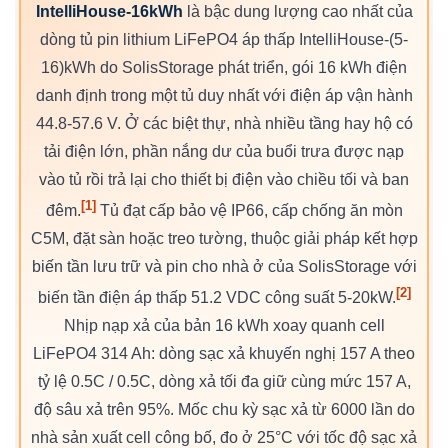
IntelliHouse-16kWh
là bậc dung lượng cao nhất của
dòng tủ pin lithium LiFePO4 áp thấp IntelliHouse-(5-
16)kWh do SolisStorage phát triển, gói 16 kWh điện
danh định trong một tủ duy nhất với điện áp vận hành
44.8-57.6 V. Ở các biệt thự, nhà nhiều tầng hay hộ có
tải điện lớn, phần nắng dư của buổi trưa được nạp
vào tủ rồi trả lại cho thiết bị điện vào chiều tối và ban
[1]
đêm.
Tủ đạt cấp bảo vệ IP66, cấp chống ăn mòn
C5M, đặt sàn hoặc treo tường, thuộc giải pháp kết hợp
biến tần lưu trữ và pin cho nhà ở của SolisStorage với
[2]
biến tần điện áp thấp 51.2 VDC công suất 5-20kW.
Nhịp nạp xả của bản 16 kWh xoay quanh cell
LiFePO4 314 Ah: dòng sạc xả khuyến nghị 157 A theo
tỷ lệ 0.5C / 0.5C, dòng xả tối đa giữ cùng mức 157 A,
độ sâu xả trên 95%. Mốc chu kỳ sạc xả từ 6000 lần do
nhà sản xuất cell công bố, đo ở 25°C với tốc độ sạc xả