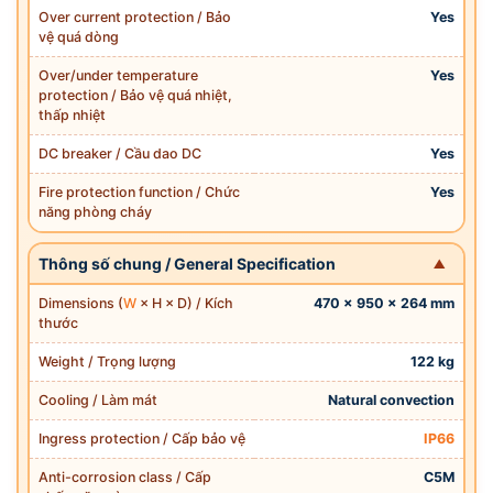
Over current protection / Bảo
Yes
vệ quá dòng
Over/under temperature
Yes
protection / Bảo vệ quá nhiệt,
thấp nhiệt
DC breaker / Cầu dao DC
Yes
Fire protection function / Chức
Yes
năng phòng cháy
Thông số chung / General Specification
Dimensions (
W
× H × D) / Kích
470 × 950 × 264 mm
thước
Weight / Trọng lượng
122 kg
Cooling / Làm mát
Natural convection
Ingress protection / Cấp bảo vệ
IP66
Anti-corrosion class / Cấp
C5M