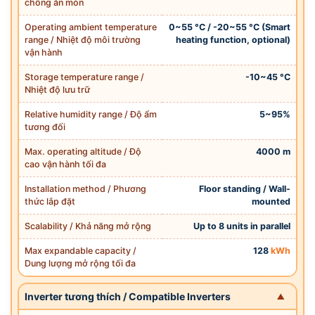
chống ăn mòn
Operating ambient temperature
0~55 °C / -20~55 °C (Smart
range / Nhiệt độ môi trường
heating function, optional)
vận hành
Storage temperature range /
-10~45 °C
Nhiệt độ lưu trữ
Relative humidity range / Độ ẩm
5~95%
tương đối
Max. operating altitude / Độ
4000 m
cao vận hành tối đa
Installation method / Phương
Floor standing / Wall-
thức lắp đặt
mounted
Scalability / Khả năng mở rộng
Up to 8 units in parallel
Max expandable capacity /
128
kWh
Dung lượng mở rộng tối đa
Inverter tương thích / Compatible Inverters