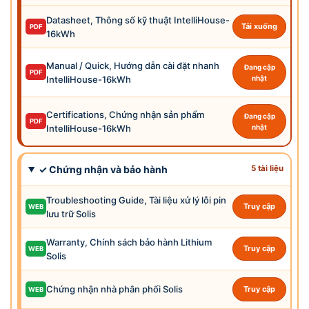
Datasheet, Thông số kỹ thuật IntelliHouse-
Tải xuống
PDF
16kWh
Manual / Quick, Hướng dẫn cài đặt nhanh
Đang cập
PDF
IntelliHouse-16kWh
nhật
Certifications, Chứng nhận sản phẩm
Đang cập
PDF
IntelliHouse-16kWh
nhật
✓ Chứng nhận và bảo hành
5 tài liệu
Troubleshooting Guide, Tài liệu xử lý lỗi pin
Truy cập
WEB
lưu trữ Solis
Warranty, Chính sách bảo hành Lithium
Truy cập
WEB
Solis
Chứng nhận nhà phân phối Solis
Truy cập
WEB