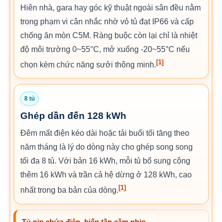
Hiên nhà, gara hay góc kỹ thuật ngoài sân đều nằm
trong phạm vi cân nhắc nhờ vỏ tủ đạt IP66 và cấp
chống ăn mòn C5M. Ràng buộc còn lại chỉ là nhiệt
độ môi trường 0~55°C, mở xuống -20~55°C nếu
[1]
chọn kèm chức năng sưởi thông minh.
8 tủ
Ghép dần đến 128 kWh
Đêm mất điện kéo dài hoặc tải buổi tối tăng theo
năm tháng là lý do dòng này cho ghép song song
tối đa 8 tủ. Với bản 16 kWh, mỗi tủ bổ sung cộng
thêm 16 kWh và trần cả hệ dừng ở 128 kWh, cao
[1]
nhất trong ba bản của dòng.
Tủ pin chứa điện, biến tần cầm nhịp