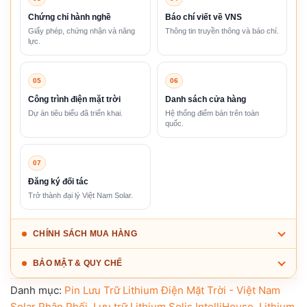
Chứng chỉ hành nghề
Báo chí viết về VNS
Giấy phép, chứng nhận và năng
Thông tin truyền thông và báo chí.
lực.
05
06
Công trình điện mặt trời
Danh sách cửa hàng
Dự án tiêu biểu đã triển khai.
Hệ thống điểm bán trên toàn
quốc.
07
Đăng ký đối tác
Trở thành đại lý Việt Nam Solar.
CHÍNH SÁCH MUA HÀNG
BẢO MẬT & QUY CHẾ
Danh mục:
Pin Lưu Trữ Lithium Điện Mặt Trời - Việt Nam
Solar Phân Phối
,
Lưu trữ Lithium Solis IntelliHouse
,
Lithium