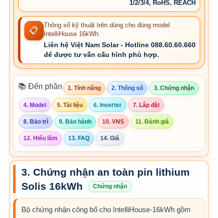
1/2/3/4, RoHS, REACH
Thông số kỹ thuật trên dùng cho đúng model
📋
IntelliHouse 16kWh.
Liên hệ Việt Nam Solar - Hotline 088.60.60.660
để được tư vấn cấu hình phù hợp.
📚 Đến phần
1. Tính năng
2. Thông số
3. Chứng nhận
4. Model
5. Tài liệu
6. Inverter
7. Lắp đặt
8. Bảo trì
9. Bảo hành
10. VNS
11. Đánh giá
12. Hiểu lầm
13. FAQ
14. Giá
3. Chứng nhận an toàn pin lithium
Solis 16kWh
Chứng nhận
Bộ chứng nhận công bố cho IntelliHouse-16kWh gồm