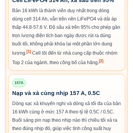
Cell LiFePO4 314 Ah, xả sâu trên 95%
Bản 16 kWh là thành viên duy nhất trong dòng
dùng cell 314 Ah, vẫn trên nền LiFePO4 và dải áp
thấp 44.8-57.6 V. Độ sâu xả trên 95% cho phép gần
trọn lượng điện tích ban ngày được rút ra dùng
buổi tối, không phải khóa lại một phần lớn dung
[1]
lượng.
Cell lõi đến từ nhà cung cấp thuộc nhóm
[2]
Top 2 của ngành, theo công bố của hãng.
157A
Nạp và xả cùng nhịp 157 A, 0.5C
Dòng sạc xả khuyến nghị và dòng xả tối đa của bản
16 kWh cùng ở mức 157 A theo tỷ lệ 0.5C / 0.5C.
Buổi sáng pin nạp theo nhịp nào thì chiều tối xả ra
theo đúng nhịp đó, giúp việc tính công suất huy