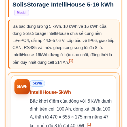
SolisStorage IntelliHouse 5-16 kWh
Model
Ba bậc dung lượng 5 kWh, 10 kWh và 16 kWh của
dòng SolisStorage IntelliHouse chia sẻ cùng nền
LiFePO4, dải áp 44.8-57.6 V, cấp bảo vệ IP66, giao tiếp
CAN, RS485 và mức ghép song song tối đa 8 tủ.
IntelliHouse-16kWh đứng ở bậc cao nhất, đồng thời là
[1]
bản duy nhất dùng cell 314 Ah.
5kWh
5kWh
IntelliHouse-5kWh
Bậc khởi điểm của dòng với 5 kWh danh
định trên cell 100 Ah, dòng xả tối đa 100
A, thân tủ 470 × 655 × 175 mm nặng 47
[1]
kg, ghép đủ 8 tủ đạt 40 kWh.