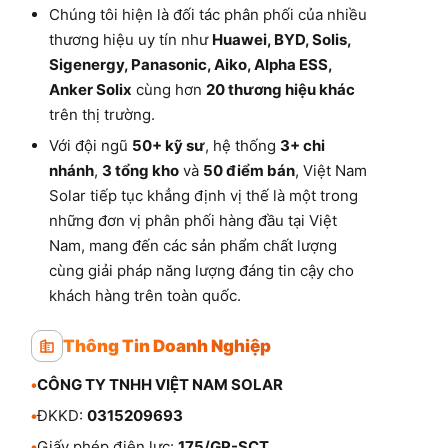
Chúng tôi hiện là đối tác phân phối của nhiều
thương hiệu uy tín như
Huawei, BYD, Solis,
Sigenergy, Panasonic, Aiko, Alpha ESS,
Anker Solix
cùng hơn
20 thương hiệu khác
trên thị trường.
Với đội ngũ
50+ kỹ sư
, hệ thống
3+ chi
nhánh
,
3 tổng kho
và
50 điểm bán
, Việt Nam
Solar tiếp tục khẳng định vị thế là một trong
những đơn vị phân phối hàng đầu tại Việt
Nam, mang đến các sản phẩm chất lượng
cùng giải pháp năng lượng đáng tin cậy cho
khách hàng trên toàn quốc.
Thông Tin Doanh Nghiệp
•
CÔNG TY TNHH VIỆT NAM SOLAR
•
ĐKKD:
0315209693
•
Giấy phép điện lực:
175/GP-SCT