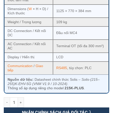
thức làm mát
Dimensions (
W
× H × D) /
1125 × 770 × 384 mm
Kích thước
Weight / Trọng lượng
109 kg
DC Connection / Kết nối
Đầu nối MC4
DC
AC Connection / Kết nối
Terminal OT (tối đa 300 mm²)
AC
Display / Hiển thị
LCD
Communication
/
Giao
RS485
, tùy chọn: PLC
tiếp
Nguồn dữ liệu:
Datasheet chính thức Solis –
Solis-(215–
255)K-EHV-5G (VNM V1.9 / 10-2024)
.
Thông số áp dụng riêng cho model
215K-PLUS
.
Inverter Hòa Lưới Solis 215KW 3 pha - SOLIS-215K-EHV-5G-PL
NHẬN CHÍNH SÁCH GIÁ ĐỐI TÁC ⤵️