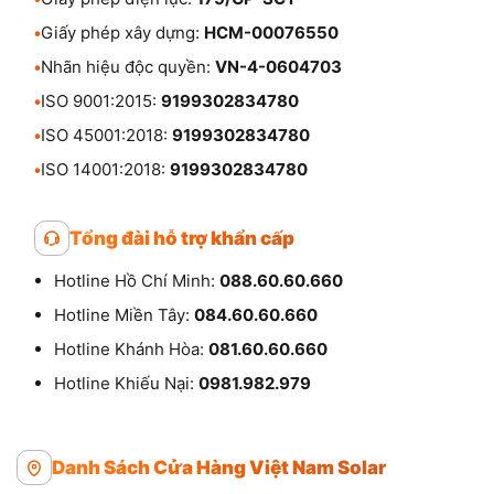
•
Giấy phép xây dựng:
HCM-00076550
•
Nhãn hiệu độc quyền:
VN-4-0604703
•
ISO 9001:2015:
9199302834780
•
ISO 45001:2018:
9199302834780
•
ISO 14001:2018:
9199302834780
Tổng đài hỗ trợ khẩn cấp
Hotline Hồ Chí Minh:
088.60.60.660
Hotline Miền Tây:
084.60.60.660
Hotline Khánh Hòa:
081.60.60.660
Hotline Khiếu Nại:
0981.982.979
Danh Sách Cửa Hàng Việt Nam Solar