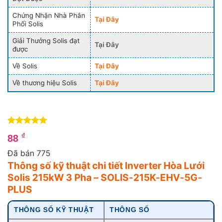
Chứng Nhận Nhà Phân
Tại Đây
Phối Solis
Giải Thưởng Solis đạt
Tại Đây
được
Về Solis
Tại Đây
Về thương hiệu Solis
Tại Đây
5
4
trên 5
₫
88
dựa trên
đánh giá
Đã bán 775
Thông số kỹ thuật chi tiết Inverter Hòa Lưới
Solis 215kW 3 Pha – SOLIS-215K-EHV-5G-
PLUS
THÔNG SỐ KỸ THUẬT
THÔNG SỐ