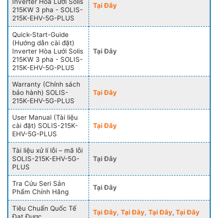
Inverter Hòa Lưới Solis
Tại Đây
215KW 3 pha - SOLIS-
215K-EHV-5G-PLUS
Quick-Start-Guide
(Hướng dẫn cài đặt)
Inverter Hòa Lưới Solis
Tại Đây
215KW 3 pha - SOLIS-
215K-EHV-5G-PLUS
Warranty (Chính sách
bảo hành) SOLIS-
Tại Đây
215K-EHV-5G-PLUS
User Manual (Tài liệu
cài đặt) SOLIS-215K-
Tại Đây
EHV-5G-PLUS
Tài liệu xử lí lỗi – mã lỗi
SOLIS-215K-EHV-5G-
Tại Đây
PLUS
Tra Cứu Seri Sản
Tại Đây
Phẩm Chính Hãng
Tiêu Chuẩn Quốc Tế
Tại Đây
,
Tại Đây
,
Tại Đây
,
Tại Đây
Đạt Được