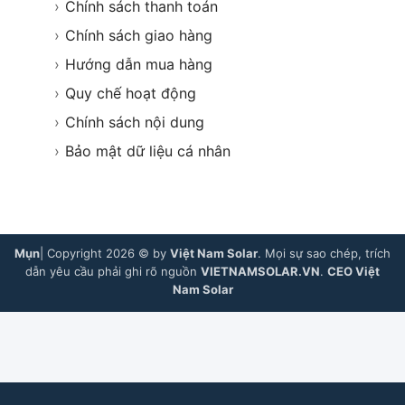
›
Chính sách thanh toán
›
Chính sách giao hàng
›
Hướng dẫn mua hàng
›
Quy chế hoạt động
›
Chính sách nội dung
›
Bảo mật dữ liệu cá nhân
Mụn
| Copyright 2026 © by
Việt Nam Solar
. Mọi sự sao chép, trích
dẫn yêu cầu phải ghi rõ nguồn
VIETNAMSOLAR.VN
.
CEO Việt
Nam Solar