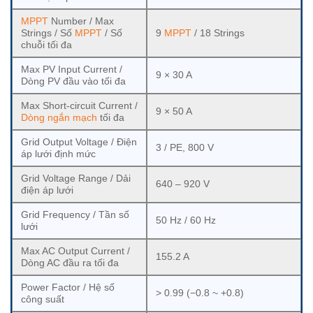
MPPT
Number / Max
Strings / Số
MPPT
/ Số
9
MPPT
/ 18 Strings
chuỗi tối đa
Max PV Input Current /
9 × 30 A
Dòng PV đầu vào tối đa
Max Short-circuit Current /
9 × 50 A
Dòng ngắn mạch
tối đa
Grid Output Voltage / Điện
3 / PE, 800 V
áp lưới định mức
Grid Voltage Range / Dải
640 – 920 V
điện áp lưới
Grid Frequency / Tần số
50 Hz / 60 Hz
lưới
Max AC Output Current /
155.2 A
Dòng AC đầu ra tối đa
Power Factor / Hệ số
> 0.99 (−0.8 ~ +0.8)
công suất