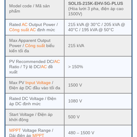
SOLIS-215K-EHV-5G-PLUS
Model code / Mã sản
(Hòa lưới 3 pha, điện áp cao
phẩm
1500V)
Rated
AC
Output Power /
215 kVA @ 30°C / 205 kVA @
Công suất
AC
định mức
40°C / 195 kVA @ 50°C
Max Apparent Output
Power /
Công suất
biểu
215 kVA
kiến tối đa
PV Recommended DC/
AC
Ratio / Tỷ lệ DC/
AC
đề
> 150%
xuất
Max PV
Input Voltage
/
1500 V
Điện áp DC đầu vào tối đa
Rated DC Voltage / Điện
1080 V
áp DC định mức
Start Voltage / Điện áp
500 V
khởi động
MPPT
Voltage Range /
480 – 1500 V
Dải điện áp
MPPT