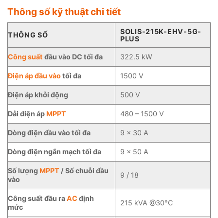
Thông số kỹ thuật chi tiết
SOLIS-215K-EHV-5G-
THÔNG SỐ
PLUS
Công suất
đầu vào DC tối đa
322.5 kW
Điện áp đầu vào
tối đa
1500 V
Điện áp khởi động
500 V
Dải điện áp
MPPT
480 – 1500 V
Dòng điện đầu vào tối đa
9 × 30 A
Dòng điện ngắn mạch tối đa
9 × 50 A
Số lượng
MPPT
/ Số chuỗi đầu
9 / 18
vào
Công suất đầu ra
AC
định
215 kVA @30°C
mức