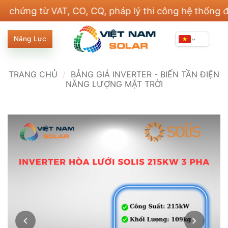
Bỏ
g từ VAT, CO, CQ, pháp lý thi công hệ thống điện v
qua
nội
Năng Lực
dung
TRANG CHỦ
/
BẢNG GIÁ INVERTER - BIẾN TẦN ĐIỆN
NĂNG LƯỢNG MẶT TRỜI