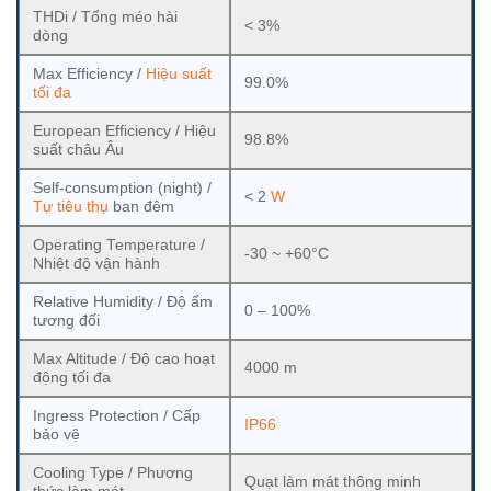
THDi / Tổng méo hài
< 3%
dòng
Max Efficiency /
Hiệu suất
99.0%
tối đa
European Efficiency / Hiệu
98.8%
suất châu Âu
Self-consumption (night) /
< 2
W
Tự tiêu thụ
ban đêm
Operating Temperature /
-30 ~ +60°C
Nhiệt độ vận hành
Relative Humidity / Độ ẩm
0 – 100%
tương đối
Max Altitude / Độ cao hoạt
4000 m
động tối đa
Ingress Protection / Cấp
IP66
bảo vệ
Cooling Type / Phương
Quạt làm mát thông minh